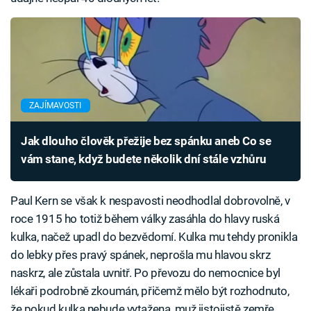
ZAJÍMAVOSTI
Jak dlouho člověk přežije bez spánku aneb Co se
vám stane, když budete několik dní stále vzhůru
Paul Kern se však k nespavosti neodhodlal dobrovolně, v
roce 1915 ho totiž během války zasáhla do hlavy ruská
kulka, načež upadl do bezvědomí. Kulka mu tehdy pronikla
do lebky přes pravý spánek, neprošla mu hlavou skrz
naskrz, ale zůstala uvnitř. Po převozu do nemocnice byl
lékaři podrobně zkoumán, přičemž mělo být rozhodnuto,
že pokud kulka nebude vytažena, muž jistojistě zemře.