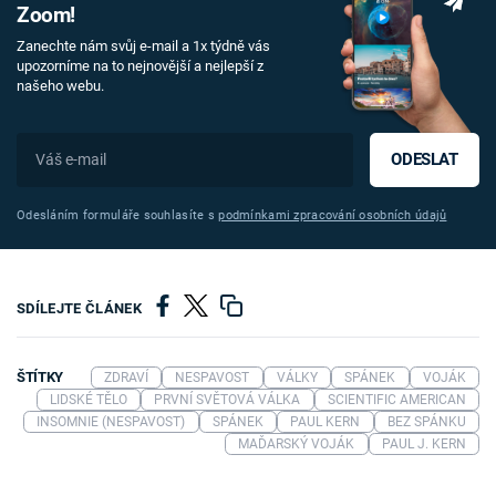
Zoom!
Zanechte nám svůj e-mail a 1x týdně vás
upozorníme na to nejnovější a nejlepší z
našeho webu.
ODESLAT
Odesláním formuláře souhlasíte s
podmínkami zpracování osobních údajů
SDÍLEJTE ČLÁNEK
ŠTÍTKY
ZDRAVÍ
NESPAVOST
VÁLKY
SPÁNEK
VOJÁK
LIDSKÉ TĚLO
PRVNÍ SVĚTOVÁ VÁLKA
SCIENTIFIC AMERICAN
INSOMNIE (NESPAVOST)
SPÁNEK
PAUL KERN
BEZ SPÁNKU
MAĎARSKÝ VOJÁK
PAUL J. KERN