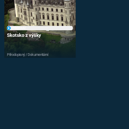
PŘEHRÁT
Skotsko z výšky
Přírodopisný / Dokumentární