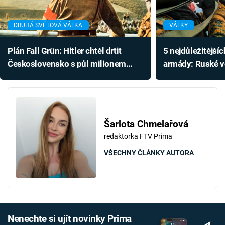
DRUHÁ SVĚTOVÁ VÁLKA
VÁLKY
Plán Fall Grün: Hitler chtěl drtit
5 nejdůležitějšíc
Československo s půl milionem
armády: Ruské vo
vojáků. Ubránili bychom se?
let stará výzbroj
Šarlota Chmelařová
redaktorka FTV Prima
VŠECHNY ČLÁNKY AUTORA
Nenechte si ujít novinky Prima