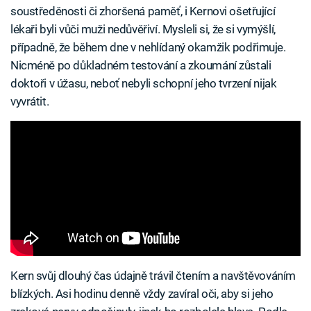
soustředěnosti či zhoršená paměť, i Kernovi ošetřující
lékaři byli vůči muži nedůvěřiví. Mysleli si, že si vymýšlí,
případně, že během dne v nehlídaný okamžik podřimuje.
Nicméně po důkladném testování a zkoumání zůstali
doktoři v úžasu, neboť nebyli schopní jeho tvrzení nijak
vyvrátit.
Kern svůj dlouhý čas údajně trávil čtením a navštěvováním
blízkých. Asi hodinu denně vždy zavíral oči, aby si jeho