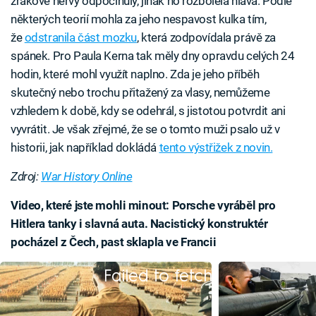
zrakové nervy odpočinuly, jinak ho rozbolela hlava. Podle
některých teorií mohla za jeho nespavost kulka tím,
že
odstranila část mozku
, která zodpovídala právě za
spánek. Pro Paula Kerna tak měly dny opravdu celých 24
hodin, které mohl využít naplno. Zda je jeho příběh
skutečný nebo trochu přitažený za vlasy, nemůžeme
vzhledem k době, kdy se odehrál, s jistotou potvrdit ani
vyvrátit. Je však zřejmé, že se o tomto muži psalo už v
historii, jak například dokládá
tento výstřižek z novin.
Zdroj:
War History Online
Video, které jste mohli minout: Porsche vyráběl pro
Hitlera tanky i slavná auta. Nacistický konstruktér
pocházel z Čech, past sklapla ve Francii
Failed to fetch