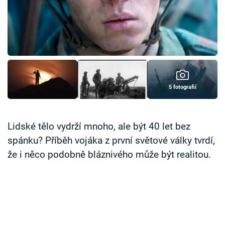
Časopis
Sledujte prima+
Přihlášení
5 fotografií
Sledujte nás
Lidské tělo vydrží mnoho, ale být 40 let bez
spánku? Příběh vojáka z první světové války tvrdí,
že i něco podobně bláznivého může být realitou.