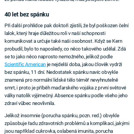
40 let bez spánku
Při další prohlídce pak doktoři zjistili, že byl poškozen čelní
lalok, který hraje důležitou roli v naší schopnosti
komunikovat a určuje také naši osobnost. Když se Kern
probudil, bylo to naposledy, co něco takového udělal. Zdá
se to jako něco naprosto nemožného, jelikož podle
Scientific American
je nejdelší doba, jakou člověk vydrží
bez spánku, 11 dní. Nedostatek spánku navíc obvykle
znamená pro normální lidské tělo téměř nevyhnutelně
smrt, i proto je příběh maďarského vojáka z první světové
války natolik výjimečný. Absence spánku podle všeho jeho
zdraví vůbec neovlivnila.
Jelikož insomnie (porucha spánku, pozn. red.) obvykle
způsobuje řadu zdravotních problémů a komplikací, jakými
jsou například cukrovka, oslabená imunita, porucha