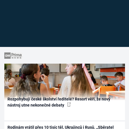
Rozpohybují české školství ředitelé? Resort věří, že nový
nástroj utne nekonečné debaty
Rodinám vrátil přes 10 tisíc těl, Ukrajinců i Rusů. „Sběratel