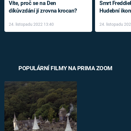
Víte, proč se na Den
Smrt Freddie
díkůvzdání jí zrovna krocan?
Hudební ikon
až do konce 
24. listopadu 2022 13:40
24. listopadu 20
léky
POPULÁRNÍ FILMY NA PRIMA ZOOM