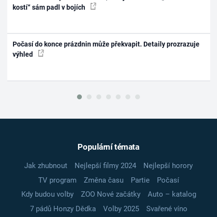
kostí“ sám padl v bojích
Počasí do konce prázdnin může překvapit. Detaily prozrazuje
výhled
Populární témata
Jak zhubnout
Nejlepší filmy 2024
Nejlepší horory
TV program
Změna času
Partie
Počasí
Kdy budou volby
ZOO Nové začátky
Auto – katalog
7 pádů Honzy Dědka
Volby 2025
Svařené víno