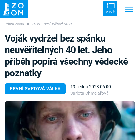
ŽIVĚ
Prima Zoom
■
Války
První světová válka
Trendy:
ZRÁDCI
UFO
DRUHÁ SVĚTOVÁ VÁLKA
Voják vydržel bez spánku
ZÁHADY
VETŘELCI DÁVNOVĚKU
neuvěřitelných 40 let. Jeho
příběh popírá všechny vědecké
poznatky
Témata
19. ledna 2023 06:00
PRVNÍ SVĚTOVÁ VÁLKA
Šarlota Chmelařová
Témata
Pořady
TV Program