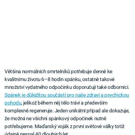
Většina normálních smrtelníků potřebuje denně ke
kvalitnímu životu 6–8 hodin spánku, ostatně takové
množství vydatného odpočinku doporučují také odborníci.
Spánek je důležitou součástí pro naše zdraví a psychickou
pohodu
, jelikož během něj tělo tráví a především
komplexně regeneruje. Jeden unikátní případ ale dokazuje,
že možná ne všichni spánkový odpočinek nutně
potřebujeme. Maďarský voják z první světové války totiž
údajně nespal 40 dlouhých let.