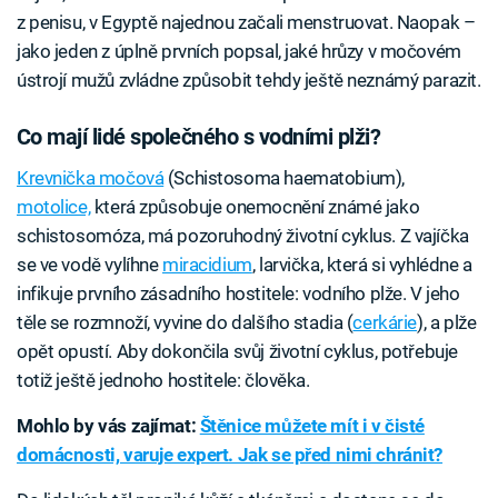
z penisu, v Egyptě najednou začali menstruovat. Naopak –
jako jeden z úplně prvních popsal, jaké hrůzy v močovém
ústrojí mužů zvládne způsobit tehdy ještě neznámý parazit.
Co mají lidé společného s vodními plži?
Krevnička močová
(Schistosoma haematobium),
motolice,
která způsobuje onemocnění známé jako
schistosomóza, má pozoruhodný životní cyklus. Z vajíčka
se ve vodě vylíhne
miracidium
, larvička, která si vyhlédne a
infikuje prvního zásadního hostitele: vodního plže. V jeho
těle se rozmnoží, vyvine do dalšího stadia (
cerkárie
), a plže
opět opustí. Aby dokončila svůj životní cyklus, potřebuje
totiž ještě jednoho hostitele: člověka.
Mohlo by vás zajímat:
Štěnice můžete mít i v čisté
domácnosti, varuje expert. Jak se před nimi chránit?