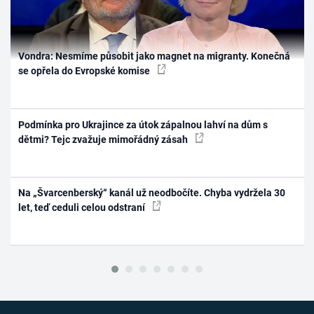
Vondra: Nesmíme působit jako magnet na migranty. Konečná
se opřela do Evropské komise
Podmínka pro Ukrajince za útok zápalnou lahví na dům s
dětmi? Tejc zvažuje mimořádný zásah
Na „Švarcenberský“ kanál už neodbočíte. Chyba vydržela 30
let, teď ceduli celou odstraní