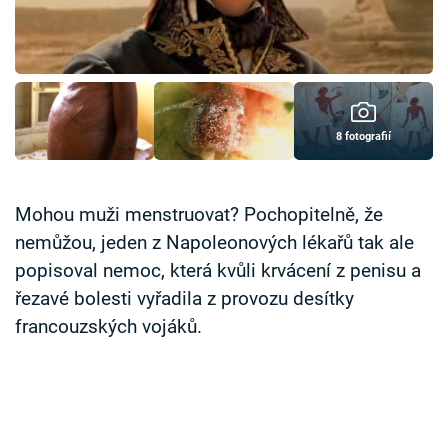
Časopis
Sledujte prima+
Přihlášení
8 fotografií
Sledujte nás
Mohou muži menstruovat? Pochopitelně, že
nemůžou, jeden z Napoleonových lékařů tak ale
popisoval nemoc, která kvůli krvácení z penisu a
řezavé bolesti vyřadila z provozu desítky
francouzských vojáků.