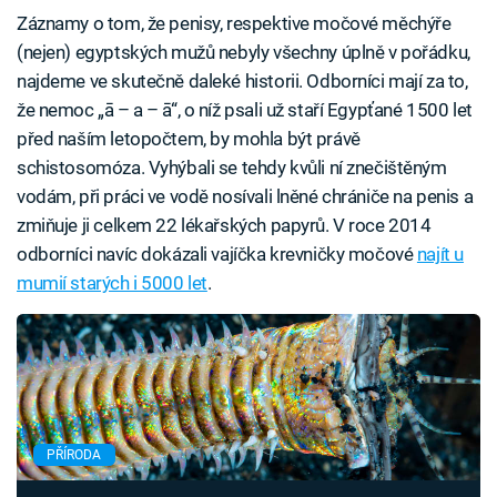
Záznamy o tom, že penisy, respektive močové měchýře
(nejen) egyptských mužů nebyly všechny úplně v pořádku,
najdeme ve skutečně daleké historii. Odborníci mají za to,
že nemoc „ā – a – ā“, o níž psali už staří Egypťané 1500 let
před naším letopočtem, by mohla být právě
schistosomóza. Vyhýbali se tehdy kvůli ní znečištěným
vodám, při práci ve vodě nosívali lněné chrániče na penis a
zmiňuje ji celkem 22 lékařských papyrů. V roce 2014
odborníci navíc dokázali vajíčka krevničky močové
najít u
mumií starých i 5000 let
.
PŘÍRODA