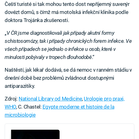
Čeští turisté si tak mohou tento dost nepříjemný suvenýr
dovézt domů, s čímž má motolská infekční klinika podle
doktora Trojánka zkušenosti.
„
V ČR jsme diagnostikovali jak případy akutní formy
schistosomózy, tak i případy chronických forem infekce. Ve
všech případech se jednalo o infekce u osob, které v
minulosti pobývaly v tropech dlouhodobě
.“
Naštěstí, jak lékař dodává, se dá nemoc v ranném stádiu v
dnešní době bez problémů zvládnout dostupnými
antiparazitiky.
Zdroj:
National Library od Medicine
,
Urologie pro praxi,
WHO
, C. Chastel:
Egypte moderne et histoire de la
microbiologie