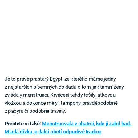
Je to právě prastarý Egypt, ze kterého máme jedny
z nejstarších písemných dokladů o tom, jak tamní ženy
zvládaly menstruaci. Krvácení tehdy řešily látkovou
vložkou a dokonce měly i tampony, pravděpodobně
z papyru či podobné traviny.
Přečtěte si také:
Menstruovala v chatrči, kde ji zabil had.
Mladá dívka je další obětí odpudivé tradice