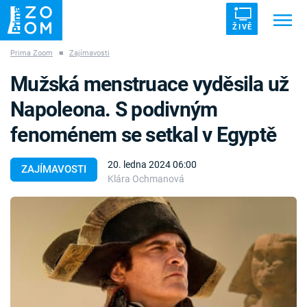
ŽIVĚ
Prima Zoom
■
Zajímavosti
Trendy:
ZRÁDCI
UFO
DRUHÁ SVĚTOVÁ VÁLKA
Mužská menstruace vyděsila už
ZÁHADY
VETŘELCI DÁVNOVĚKU
Napoleona. S podivným
fenoménem se setkal v Egyptě
20. ledna 2024 06:00
ZAJÍMAVOSTI
Klára Ochmanová
Témata
Témata
Pořady
TV Program