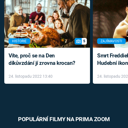
5
HISTORIE
ZAJÍMAVOSTI
Víte, proč se na Den
Smrt Freddie
díkůvzdání jí zrovna krocan?
Hudební ikon
až do konce 
24. listopadu 2022 13:40
24. listopadu 20
léky
POPULÁRNÍ FILMY NA PRIMA ZOOM