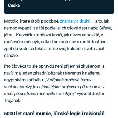
Česka
Motolic, které útočí podobně,
známe víc druhů
– a to, jak
nemoc vypadá, se liší podle jejich cílové destinace: Střeva,
játra... Krevnička močová končí, jak název napovídá, v
močovém měchýři, odkud se motolice s močí dostane
zpět do vodních toků a může svůj koloběh života začít
nanovo.
Pro člověka to ale opravdu není příjemná zkušenost, a
navíc má jeden zásadní příznak relevantní k našemu
egyptskému příběhu: „
V případě močové formy
schistosomózy je nejčastějším projevem příměs krve v
moči při postižení močového měchýře,
“ vysvětil doktor
Trojánek.
5000 let staré mumie, římské legie i misionáři