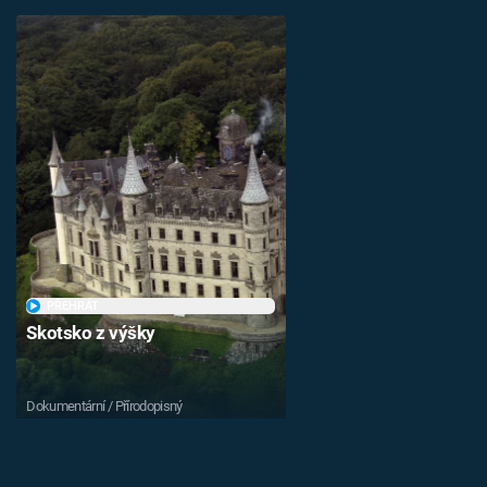
PŘEHRÁT
Skotsko z výšky
Dokumentární / Přírodopisný