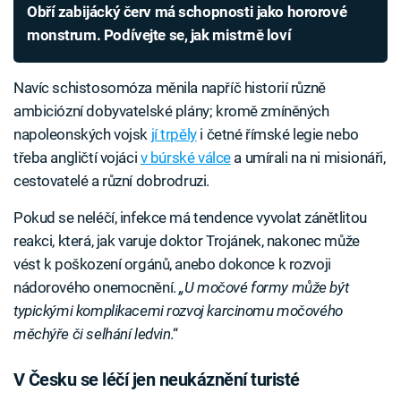
Obří zabijácký červ má schopnosti jako hororové
monstrum. Podívejte se, jak mistrně loví
Navíc schistosomóza měnila napříč historií různě
ambiciózní dobyvatelské plány; kromě zmíněných
napoleonských vojsk
jí trpěly
i četné římské legie nebo
třeba angličtí vojáci
v búrské válce
a umírali na ni misionáři,
cestovatelé a různí dobrodruzi.
Pokud se neléčí, infekce má tendence vyvolat zánětlitou
reakci, která, jak varuje doktor Trojánek, nakonec může
vést k poškození orgánů, anebo dokonce k rozvoji
nádorového onemocnění.
„U močové formy může být
typickými komplikacemi rozvoj karcinomu močového
měchýře či selhání ledvin
.“
V Česku se léčí jen neukáznění turisté