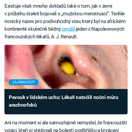
Existuje však mnoho dokladů také o tom, jak v zemi
v průběhu staletí bojovali s „mužskou menstruací“. Tenhle
ironický název pro podivuhodný stav, který byl na africkém
kontinentě skutečně běžný,
použil
jeden z Napoleonových
francouzských lékařů, A. J. Renault.
ZAJÍMAVOSTI
Pavouk v lidském uchu: Lékaři natočili noční můru
arachnofobů
Ani na moment si ale samozřejmě nemyslel, že francouzští
vojáci, kteří si stěžovali na bolesti podbřišku a krvácení