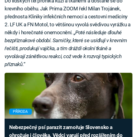
Do lidských těl proniká kůží a tkáněmi a dostane se do
krevního oběhu. Jak Prima ZOOM řekl Milan Trojánek,
přednosta Kliniky infekčních nemocí a cestovní medicíny
2. LF UK a FN Motol, to většinou vyvolá svědivou vyrážku a
někdy i horečnaté onemocnění. „
Poté následuje dlouhé
bezpříznakové období. Samičky, které se usídlují v krevním
řečišti, produkují vajíčka, a tím dráždí okolní tkáně a
vyvolávají zánětlivou reakci, což vede k rozvoji typických
příznaků.
“
PŘÍRODA
Nebezpečný psí parazit zamořuje Slovensko a
ohrožuje i člověka. Vědci varují před rozšířením do