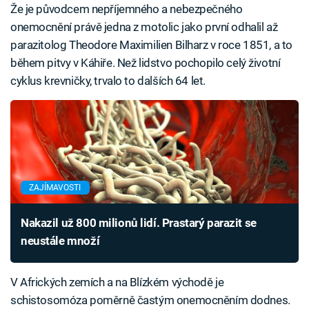
Že je původcem nepříjemného a nebezpečného
onemocnění právě jedna z motolic jako první odhalil až
parazitolog Theodore Maximilien Bilharz v roce 1851, a to
během pitvy v Káhiře. Než lidstvo pochopilo celý životní
cyklus krevničky, trvalo to dalších 64 let.
ZAJÍMAVOSTI
Nakazil už 800 milionů lidí. Prastarý parazit se
neustále množí
V Afrických zemích a na Blízkém východě je
schistosomóza poměrně častým onemocněním dodnes.