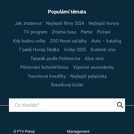
Populární témata
Jak zhubnout
Nejlepší filmy 2024
Nejlepší horory
TV program
Změna času
Partie
Počasí
Kdy budou volby
ZOO Nové začátky
Auto – katalog
7 pádů Honzy Dědka
Volby 2025
Svařené víno
Tatarák podle Pohlreicha
Aloe vera
Pěstování lichořeřišnice
Výpočet ascendentu
Tvarohové knedlíky
Nejlepší palačinky
Švestkový koláč
O FTV Prima
Management