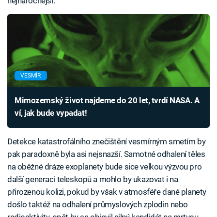
nejnáročnější.
VESMÍR
Mimozemský život najdeme do 20 let, tvrdí NASA. A
ví, jak bude vypadat!
Detekce katastrofálního znečištění vesmírným smetím by
pak paradoxně byla asi nejsnazší. Samotné odhalení těles
na oběžné dráze exoplanety bude sice velkou výzvou pro
další generaci teleskopů a mohlo by ukazovat i na
přirozenou kolizi, pokud by však v atmosféře dané planety
došlo taktéž na odhalení průmyslových zplodin nebo