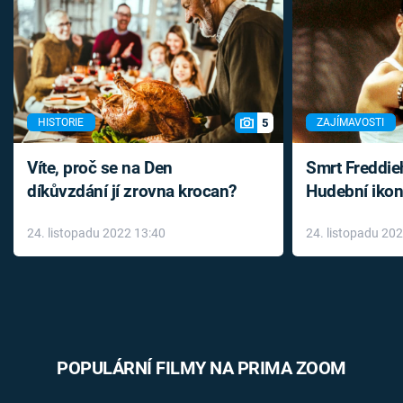
5
HISTORIE
ZAJÍMAVOSTI
Víte, proč se na Den
Smrt Freddie
díkůvzdání jí zrovna krocan?
Hudební ikon
až do konce 
24. listopadu 2022 13:40
24. listopadu 20
léky
POPULÁRNÍ FILMY NA PRIMA ZOOM