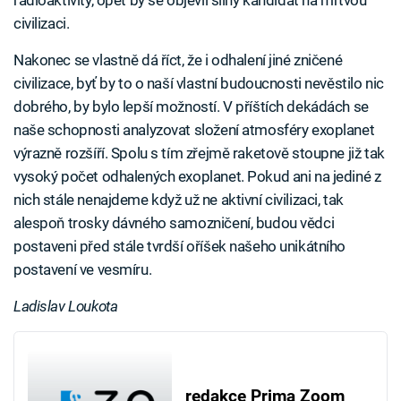
radioaktivity, opět by se objevil silný kandidát na mrtvou
civilizaci.
Nakonec se vlastně dá říct, že i odhalení jiné zničené
civilizace, byť by to o naší vlastní budoucnosti nevěstilo nic
dobrého, by bylo lepší možností. V příštích dekádách se
naše schopnosti analyzovat složení atmosféry exoplanet
výrazně rozšíří. Spolu s tím zřejmě raketově stoupne již tak
vysoký počet odhalených exoplanet. Pokud ani na jediné z
nich stále nenajdeme když už ne aktivní civilizaci, tak
alespoň trosky dávného samozničení, budou vědci
postaveni před stále tvrdší oříšek našeho unikátního
postavení ve vesmíru.
Ladislav Loukota
redakce Prima Zoom