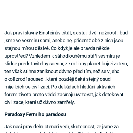
Jak praví slavný Einsteinův citát, existují dvě možnosti: buď
jsme ve vesmíru sami, anebo ne, přičemž obě z nich jsou
stejnou mírou děsivé. Co když je ale pravda někde
uprostřed? Vzhledem k sáhodlouhému stáří vesmíru je
klidně představitelný scénář, že miliony planet bují životem,
ten však stihne zaniknout dávno před tím, než se v jeho
okolí zrodí sousedi, které později čeká stejný osud
míjejících se civilizací. Po dekádách hledání aktivních
forem života proto vědci začínají uvažovat, jak detekovat
civilizace, které už dávno zemřely.
Paradoxy Fermiho paradoxu
Jak naši pravidelní čtenáři vědí, skutečnost, že jsme za