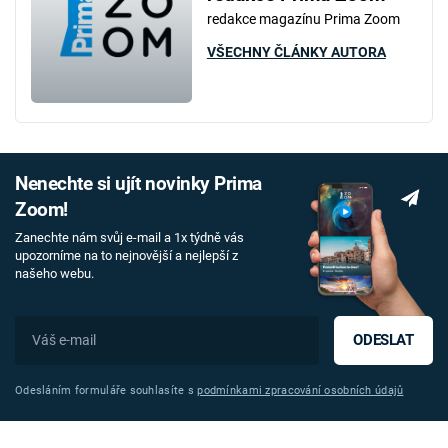
redakce magazínu Prima Zoom
VŠECHNY ČLÁNKY AUTORA
Nenechte si ujít novinky Prima
Zoom!
Zanechte nám svůj e-mail a 1x týdně vás
upozorníme na to nejnovější a nejlepší z
našeho webu.
ODESLAT
Odesláním formuláře souhlasíte s
podmínkami zpracování osobních údajů