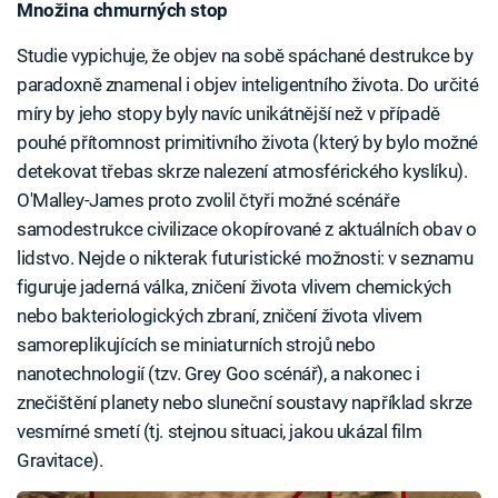
Množina chmurných stop
Studie vypichuje, že objev na sobě spáchané destrukce by
paradoxně znamenal i objev inteligentního života. Do určité
míry by jeho stopy byly navíc unikátnější než v případě
pouhé přítomnost primitivního života (který by bylo možné
detekovat třebas skrze nalezení atmosférického kyslíku).
O'Malley-James proto zvolil čtyři možné scénáře
samodestrukce civilizace okopírované z aktuálních obav o
lidstvo. Nejde o nikterak futuristické možnosti: v seznamu
figuruje jaderná válka, zničení života vlivem chemických
nebo bakteriologických zbraní, zničení života vlivem
samoreplikujících se miniaturních strojů nebo
nanotechnologií (tzv. Grey Goo scénář), a nakonec i
znečištění planety nebo sluneční soustavy například skrze
vesmírné smetí (tj. stejnou situaci, jakou ukázal film
Gravitace).