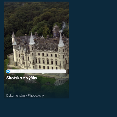
PŘEHRÁT
Skotsko z výšky
Dokumentární / Přírodopisný