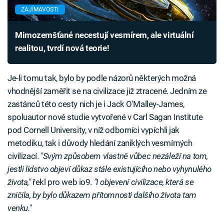
ZAJÍMAVOSTI
Mimozemšťané necestují vesmírem, ale virtuální
realitou, tvrdí nová teorie!
Je-li tomu tak, bylo by podle názorů některých možná
vhodnější zaměřit se na civilizace již ztracené. Jedním ze
zastánců této cesty nich je i Jack O'Malley-James,
spoluautor nové studie vytvořené v Carl Sagan Institute
pod Cornell University, v níž odborníci vypíchli jak
metodiku, tak i důvody hledání zaniklých vesmírných
civilizací.
"Svým způsobem vlastně vůbec nezáleží na tom,
jestli lidstvo objeví důkaz stále existujícího nebo vyhynulého
života,"
řekl pro web io9.
"I objevení civilizace, která se
zničila, by bylo důkazem přítomnosti dalšího života tam
venku."