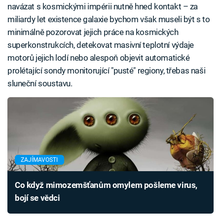
navázat s kosmickými impérii nutně hned kontakt – za
miliardy let existence galaxie bychom však museli být s to
minimálně pozorovat jejich práce na kosmických
superkonstrukcích, detekovat masivní teplotní výdaje
motorů jejich lodí nebo alespoň objevit automatické
prolétající sondy monitorující "pusté" regiony, třebas naši
sluneční soustavu.
ZAJÍMAVOSTI
Co když mimozemšťanům omylem pošleme virus,
bojí se vědci