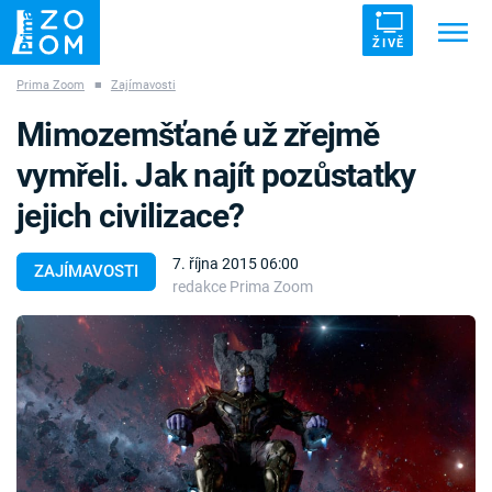
ŽIVĚ
Prima Zoom
■
Zajímavosti
Trendy:
ZRÁDCI
UFO
DRUHÁ SVĚTOVÁ VÁLKA
Mimozemšťané už zřejmě
ZÁHADY
VETŘELCI DÁVNOVĚKU
vymřeli. Jak najít pozůstatky
jejich civilizace?
7. října 2015 06:00
ZAJÍMAVOSTI
redakce Prima Zoom
Témata
Témata
Pořady
TV Program