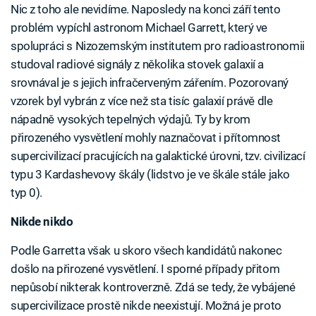
Nic z toho ale nevidíme. Naposledy na konci září tento
problém vypíchl astronom Michael Garrett, který ve
spolupráci s Nizozemským institutem pro radioastronomii
studoval radiové signály z několika stovek galaxií a
srovnával je s jejich infračerveným zářením. Pozorovaný
vzorek byl vybrán z více než sta tisíc galaxií právě dle
nápadně vysokých tepelných výdajů. Ty by krom
přirozeného vysvětlení mohly naznačovat i přítomnost
supercivilizací pracujících na galaktické úrovni, tzv. civilizací
typu 3 Kardashevovy škály (lidstvo je ve škále stále jako
typ 0).
Nikde nikdo
Podle Garretta však u skoro všech kandidátů nakonec
došlo na přirozené vysvětlení. I sporné případy přitom
nepůsobí nikterak kontroverzně. Zdá se tedy, že vybájené
supercivilizace prostě nikde neexistují. Možná je proto