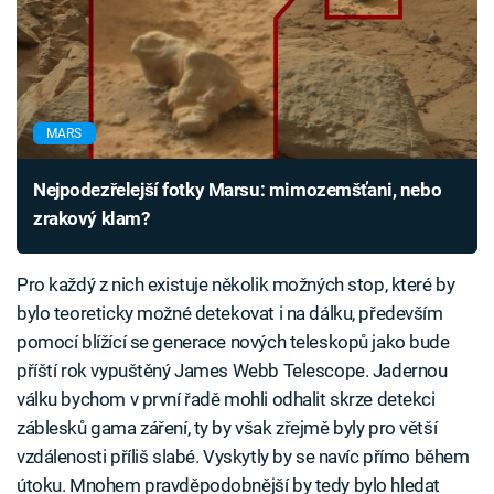
MARS
Nejpodezřelejší fotky Marsu: mimozemšťani, nebo
zrakový klam?
Pro každý z nich existuje několik možných stop, které by
bylo teoreticky možné detekovat i na dálku, především
pomocí blížící se generace nových teleskopů jako bude
příští rok vypuštěný James Webb Telescope. Jadernou
válku bychom v první řadě mohli odhalit skrze detekci
záblesků gama záření, ty by však zřejmě byly pro větší
vzdálenosti příliš slabé. Vyskytly by se navíc přímo během
útoku. Mnohem pravděpodobnější by tedy bylo hledat