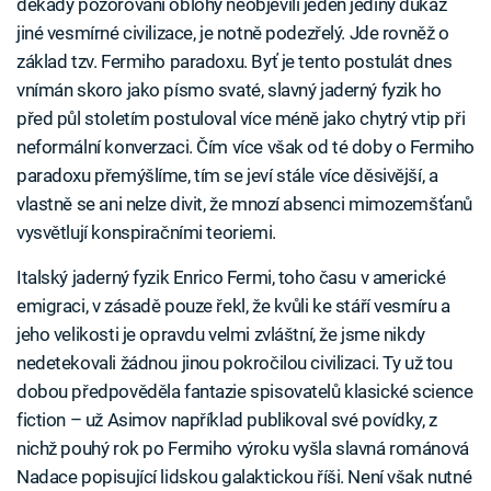
dekády pozorování oblohy neobjevili jeden jediný důkaz
jiné vesmírné civilizace, je notně podezřelý. Jde rovněž o
základ tzv. Fermiho paradoxu. Byť je tento postulát dnes
vnímán skoro jako písmo svaté, slavný jaderný fyzik ho
před půl stoletím postuloval více méně jako chytrý vtip při
neformální konverzaci. Čím více však od té doby o Fermiho
paradoxu přemýšlíme, tím se jeví stále více děsivější, a
vlastně se ani nelze divit, že mnozí absenci mimozemšťanů
vysvětlují konspiračními teoriemi.
Italský jaderný fyzik Enrico Fermi, toho času v americké
emigraci, v zásadě pouze řekl, že kvůli ke stáří vesmíru a
jeho velikosti je opravdu velmi zvláštní, že jsme nikdy
nedetekovali žádnou jinou pokročilou civilizaci. Ty už tou
dobou předpověděla fantazie spisovatelů klasické science
fiction – už Asimov například publikoval své povídky, z
nichž pouhý rok po Fermiho výroku vyšla slavná románová
Nadace popisující lidskou galaktickou říši. Není však nutné