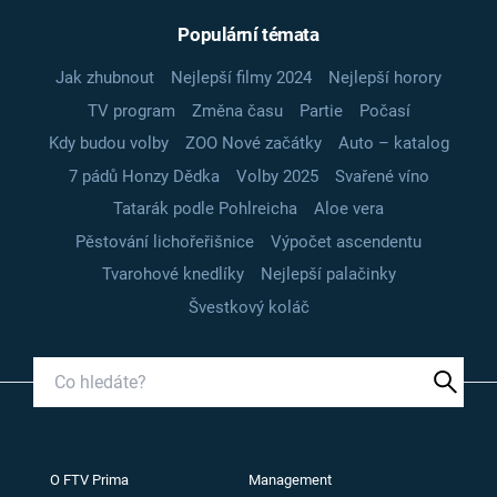
Populární témata
Jak zhubnout
Nejlepší filmy 2024
Nejlepší horory
TV program
Změna času
Partie
Počasí
Kdy budou volby
ZOO Nové začátky
Auto – katalog
7 pádů Honzy Dědka
Volby 2025
Svařené víno
Tatarák podle Pohlreicha
Aloe vera
Pěstování lichořeřišnice
Výpočet ascendentu
Tvarohové knedlíky
Nejlepší palačinky
Švestkový koláč
O FTV Prima
Management