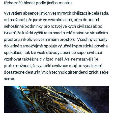
třeba začít hledat podle jiného mustru.
Vysvětlení absence jiných vesmírných civilizací je celá řada,
od možnosti, že jsme ve vesmíru sami, přes doposud
nehostinné podmínky pro rozvoj velkých civilizací až po
tvrzení, že každá vyšší rasa snad hledá spásu ve virtuálním
prostoru, nikoliv ve vesmírném prostoru. Všechny varianty
do jedné samozřejmě spojuje výlučně hypotetická povaha
spekulací, i tak lze však důvody absence supercivilizací
vztahovat taktéž na civilizaci naši. Asi nejmrazivější je
proto možnost, že vyspělé civilizace mají po vynalezení
dostatečně desturktivních technologií tendenci zničit sebe
sama.