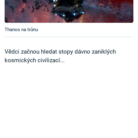
Časopis
Sledujte prima+
Thanos na trůnu
Přihlášení
Vědci začnou hledat stopy dávno zaniklých
kosmických civilizací...
Sledujte nás