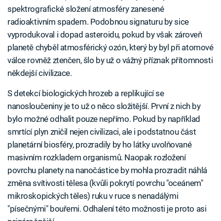
spektrografické složení atmosféry zanesené
radioaktivním spadem. Podobnou signaturu by sice
vyprodukoval i dopad asteroidu, pokud by však zároveň
planetě chyběl atmosférický ozón, který by byl při atomové
válce rovněž ztenčen, šlo by už o vážný příznak přítomnosti
někdejší civilizace.
S detekcí biologických hrozeb a replikující se
nanosloučeniny je to už o něco složitější. První z nich by
bylo možné odhalit pouze nepřímo. Pokud by například
smrtící plyn zničil nejen civilizaci, ale i podstatnou část
planetární biosféry, prozradily by ho látky uvolňované
masivním rozkladem organismů. Naopak rozložení
povrchu planety na nanočástice by mohla prozradit náhlá
změna svítivosti tělesa (kvůli pokrytí povrchu "oceánem"
mikroskopických těles) ruku v ruce s nenadálými
"písečnými" bouřemi. Odhalení této možnosti je proto asi