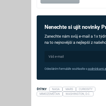
Nenechte si ujít novinky 
Zanechte nám svůj e-mail a 1x tý
na to nejnovější a nejlepší z naše
Odesláním formuláře souhlasíte s
podmínkami zp
ŠTÍTKY
NASA
MARS
CURIOSITY
MIMOZEMŠŤAN
WASHINGTON, D.C.