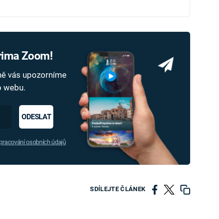
Prima Zoom!
dně vás upozorníme
ho webu.
ODESLAT
racování osobních údajů
SDÍLEJTE ČLÁNEK