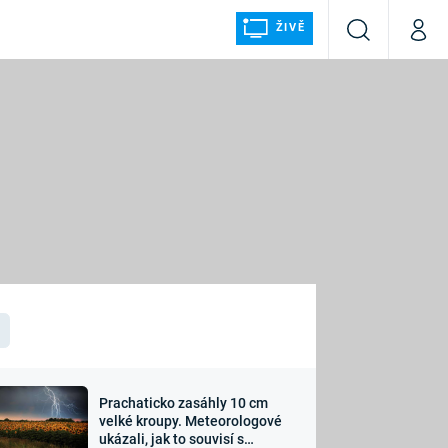
ŽIVĚ
Vyhledávání
Můj p
Prima+
ÁLKA
CNN Prima NEWS
Prima FRESH
Prima LIVING
LMY A
Prima Ženy
Prima LAJK
Prachaticko zasáhly 10 cm
osti
velké kroupy. Meteorologové
Sledujte nás
ukázali, jak to souvisí s