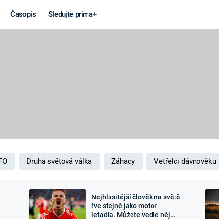
Časopis
Sledujte prima+
Věda a
Války
technika
STUDENÁ V
KORONAVIRUS
VÁLKA VE
VIETNAMU
VESMÍR
VÁLEČNÉ FI
MARS
SERIÁLY
FO
Druhá světová válka
Záhady
Vetřelci dávnověku
Nejhlasitější člověk na světě
Záhady a
Zajímav
řve stejně jako motor
letadla. Můžete vedle něj
konspirace