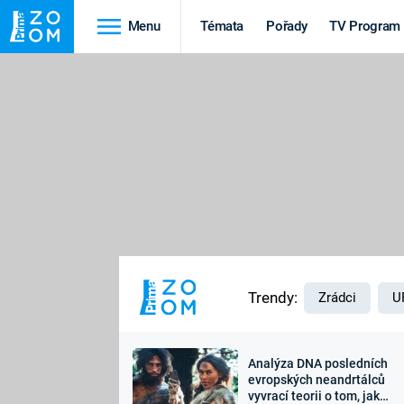
Menu
Témata
Pořady
TV Program
Cestování
Historie
HRADY A ZÁMKY
VIKINGOVÉ
HEDVÁBNÁ STEZKA
EPIDEMIE A
PANDEMIE
PŘÍRODA
STAROVĚKÝ EGYPT
Trendy:
Zrádci
U
Analýza DNA posledních
Druhá
Výročí
evropských neandrtálců
vyvrací teorii o tom, jak
světová válka