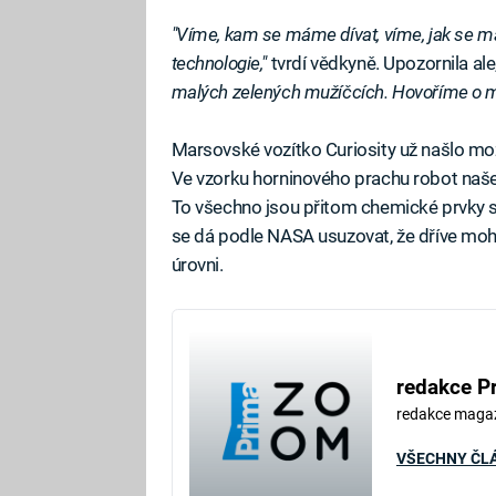
"Víme, kam se máme dívat, víme, jak se má
technologie,"
tvrdí vědkyně. Upozornila a
malých zelených mužíčcích. Hovoříme o m
Marsovské vozítko Curiosity už našlo mo
Ve vzorku horninového prachu robot našel 
To všechno jsou přitom chemické prvky sehr
se dá podle NASA usuzovat, že dříve mohl 
úrovni.
redakce P
redakce maga
VŠECHNY ČL