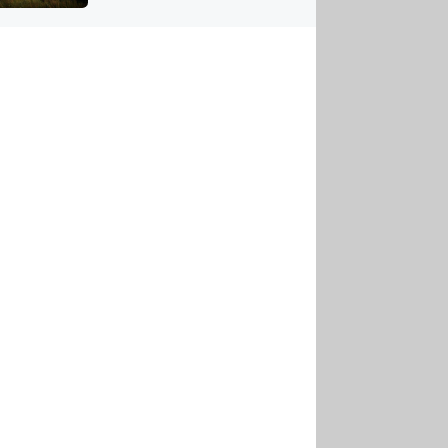
US
tornádem
RSUS
ZE A