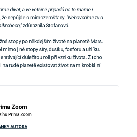
me dívat, a ve většině případů na to máme i
le, že nepůjde o mimozemšťany.
"Nehovoříme tu o
ikrobech,"
zdůraznila Stofanová.
žné stopy po někdejším životě na planetě Mars.
mimo jiné stopy síry, dusíku, fosforu a uhlíku.
ávající důležitou roli při vzniku života. Z toho
na rudé planetě existovat život na mikrobiální
rima Zoom
zínu Prima Zoom
ÁNKY AUTORA