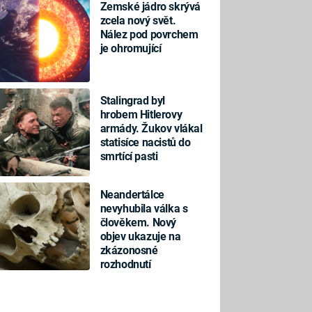
Zemské jádro skrývá
zcela nový svět.
Nález pod povrchem
je ohromující
Stalingrad byl
hrobem Hitlerovy
armády. Žukov vlákal
statisíce nacistů do
smrtící pasti
Neandertálce
nevyhubila válka s
člověkem. Nový
objev ukazuje na
zkázonosné
rozhodnutí