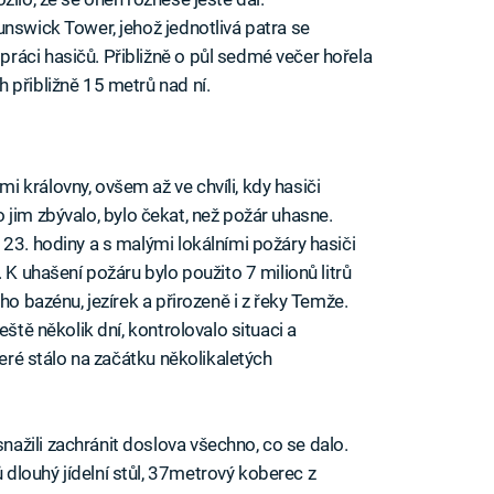
unswick Tower, jehož jednotlivá patra se
áci hasičů. Přibližně o půl sedmé večer hořela
 přibližně 15 metrů nad ní.
 královny, ovšem až ve chvíli, kdy hasiči
 co jim zbývalo, bylo čekat, než požár uhasne.
 23. hodiny a s malými lokálními požáry hasiči
 K uhašení požáru bylo použito 7 milionů litrů
ho bazénu, jezírek a přirozeně i z řeky Temže.
eště několik dní, kontrolovalo situaci a
teré stálo na začátku několikaletých
žili zachránit doslova všechno, co se dalo.
dlouhý jídelní stůl, 37metrový koberec z