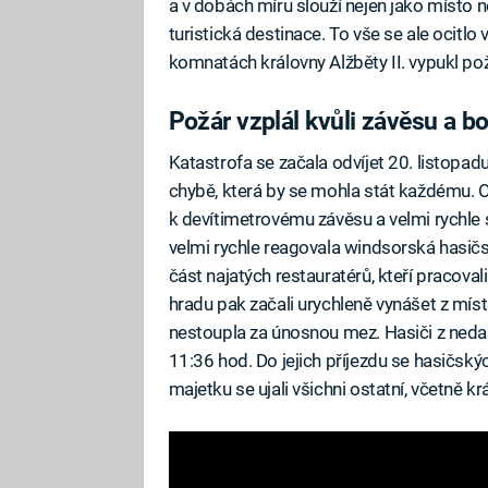
a v dobách míru slouží nejen jako místo n
turistická destinace. To vše se ale ocitl
komnatách královny Alžběty II. vypukl pož
Požár vzplál kvůli závěsu a 
Katastrofa se začala odvíjet 20. listopa
chybě, která by se mohla stát každému. 
k devítimetrovému závěsu a velmi rychle s
velmi rychle reagovala windsorská hasičs
část najatých restauratérů, kteří pracoval
hradu pak začali urychleně vynášet z míst
nestoupla za únosnou mez. Hasiči z neda
11:36 hod. Do jejich příjezdu se hasičsk
majetku se ujali všichni ostatní, včetně k