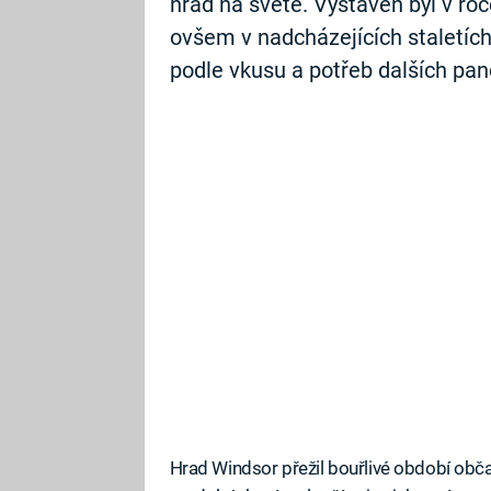
hrad na světě. Vystavěn byl v ro
ovšem v nadcházejících staletích
podle vkusu a potřeb dalších pan
Hrad Windsor přežil bouřlivé období obča