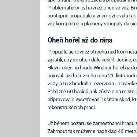
Problematický byl rovněž oheň ve věži Br
postupně propadala a znemožňovala tak pr
věž kompletně a plameny stoupaly dalších
Oheň hořel až do rána
Propadla se rovněž střecha nad komnatami
zajistili, aby se oheň dále nešířil. Jediné,
Hlavní oheň na hradě Windsor hořel až do
bojovali až do brzkého rána 21. listopadu.
vody, a to z hradního rezervoáru, plavecké
Přibližně 60 hasičů pak zůstalo na místě j
připravovalo vyšetřování i sčítání škod, k
rekonstrukčních prací.
Už během požáru se zaměstnanci hradu sna
Zahrnout tak můžeme například 46 metrů 