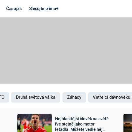
Časopis
Sledujte prima+
Věda a
Války
technika
STUDENÁ V
KORONAVIRUS
VÁLKA VE
VIETNAMU
VESMÍR
VÁLEČNÉ FI
MARS
SERIÁLY
FO
Druhá světová válka
Záhady
Vetřelci dávnověku
Nejhlasitější člověk na světě
Záhady a
Zajímav
řve stejně jako motor
letadla. Můžete vedle něj
konspirace