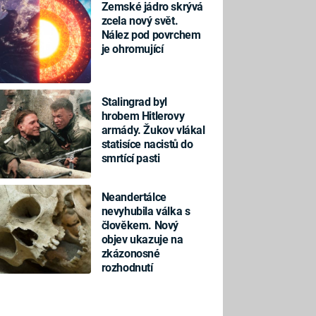
Zemské jádro skrývá
zcela nový svět.
Nález pod povrchem
je ohromující
Stalingrad byl
hrobem Hitlerovy
armády. Žukov vlákal
statisíce nacistů do
smrtící pasti
Neandertálce
nevyhubila válka s
člověkem. Nový
objev ukazuje na
zkázonosné
rozhodnutí