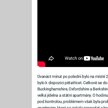
Dvanáct minut po poledni bylo na místě 2
bylo k dispozici pětatřicet. Celkově se do
Buckinghamshire, Oxfordshire a Berkshire.
velká jídelna a státní apartmány. O hodinu
pod kontrolou, problémem však byla pr
apartmány, která se začala propadat a hro