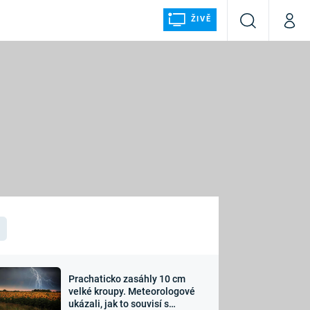
ŽIVĚ
Vyhledávání
Můj p
Prima+
ÁLKA
CNN Prima NEWS
Prima FRESH
Prima LIVING
LMY A
Prima Ženy
Prima LAJK
Prachaticko zasáhly 10 cm
osti
velké kroupy. Meteorologové
Sledujte nás
ukázali, jak to souvisí s