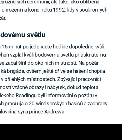
ejrůznějších ceremonií, ale také jako oblíbená
o v ohrožení na konci roku 1992, kdy v soukromých
ár.
bodovému světlu
du 15 minut po jedenácté hodině dopoledne kvůli
Oheň vzplál kvůli bodovému světlu přitisknutému
e začal šířit do okolních místností. Na požár
ká brigáda, ovšem ještě dříve se hašení chopila
i v přilehlých místnostech. Zbývající pracovníci
ností vzácné obrazy i nábytek, dokud teplota
lekého Readingu byli informováni o požáru v
ých prací ujalo 20 windsorských hasičů a záchrany
rálovnina syna prince Andrewa.