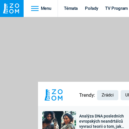
Menu
Témata
Pořady
TV Program
Cestování
Historie
HRADY A ZÁMKY
VIKINGOVÉ
HEDVÁBNÁ STEZKA
EPIDEMIE A
PANDEMIE
PŘÍRODA
STAROVĚKÝ EGYPT
Trendy:
Zrádci
U
Analýza DNA posledních
Druhá
Výročí
evropských neandrtálců
vyvrací teorii o tom, jak
světová válka