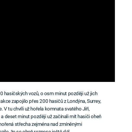
0 hasičských vozů, o osm minut později už jich
 akce zapojilo přes 200 hasičů z Londýna, Surrey,
 V tu chvíli už hořela komnata svatého Jiří,
 a deset minut později už začínali mít hasiči oheň
ohořená střecha zejména nad zmíněnými
zilo, že se oheň roznese ještě dál.