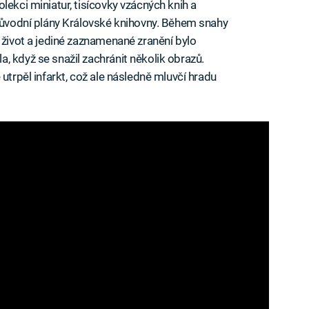
lekci miniatur, tisícovky vzácných knih a
 původní plány Královské knihovny. Během snahy
 život a jediné zaznamenané zranění bylo
, když se snažil zachránit několik obrazů.
utrpěl infarkt, což ale následně mluvčí hradu