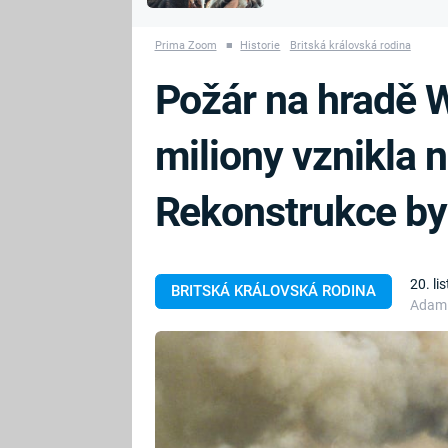
MARIE TEREZIE
vyhynuli
ADOLF HITLER
NAPOLEON
Prima Zoom
■
Historie
Britská královská rodina
BONAPARTE
ATENTÁT NA
Požár na hradě 
REINHARDA
BRITSKÁ
HEYDRICHA
KRÁLOVSKÁ
miliony vznikla 
RODINA
PRVNÍ SVĚTOVÁ
VÁLKA
Rekonstrukce byl
20. l
BRITSKÁ KRÁLOVSKÁ RODINA
Adam