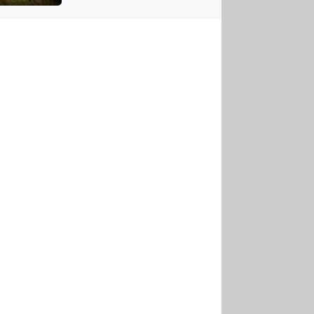
US
tornádem
RSUS
ZE A