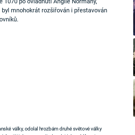
ce 1070 po ovládnutí Anglie Normany,
 byl mnohokrát rozšiřován i přestavován
ovníků.
nské války, odolal hrozbám druhé světové války