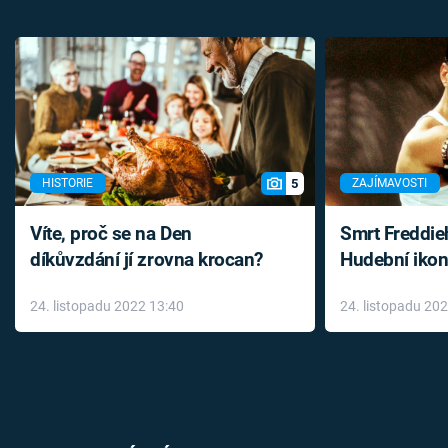
5
HISTORIE
ZAJÍMAVOSTI
Víte, proč se na Den
Smrt Freddie
díkůvzdání jí zrovna krocan?
Hudební ikon
až do konce 
24. listopadu 2022 13:40
24. listopadu 20
léky