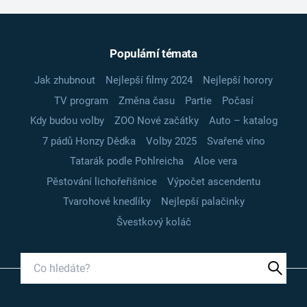
Populární témata
Jak zhubnout
Nejlepší filmy 2024
Nejlepší horory
TV program
Změna času
Partie
Počasí
Kdy budou volby
ZOO Nové začátky
Auto – katalog
7 pádů Honzy Dědka
Volby 2025
Svařené víno
Tatarák podle Pohlreicha
Aloe vera
Pěstování lichořeřišnice
Výpočet ascendentu
Tvarohové knedlíky
Nejlepší palačinky
Švestkový koláč