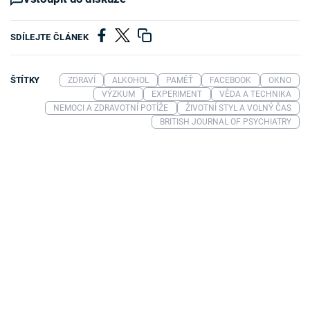
SDÍLEJTE ČLÁNEK
ŠTÍTKY
ZDRAVÍ
ALKOHOL
PAMĚŤ
FACEBOOK
OKNO
VÝZKUM
EXPERIMENT
VĚDA A TECHNIKA
NEMOCI A ZDRAVOTNÍ POTÍŽE
ŽIVOTNÍ STYL A VOLNÝ ČAS
BRITISH JOURNAL OF PSYCHIATRY