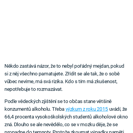
Někdo zastává názor, že to nebyl pořádný mejdan, pokud
si z něj všechno pamatujete. Zřídit se ale tak, že o sobě
vůbec nevíme, má svá rizika. Kdo s tím má zkušenost,
nepotřebuje to rozmazávat.
Podle vědeckých zjištění se to občas stane většině
konzumentů alkoholu. Třeba
výzkum z roku 2015
uvádí, že
66,4 procenta vysokoškolských studentů alkoholové okno
zná. Dlouho se ale nevědělo, co se v mozku děje, že se
propadne do temnoty. Protože zkoumat výpadky paměti