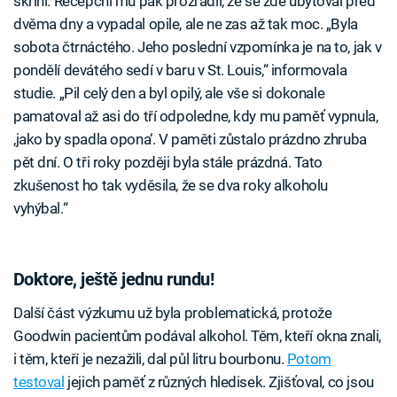
skříni. Recepční mu pak prozradil, že se zde ubytoval před
dvěma dny a vypadal opile, ale ne zas až tak moc. „Byla
sobota čtrnáctého. Jeho poslední vzpomínka je na to, jak v
pondělí devátého sedí v baru v St. Louis,“ informovala
studie. „Pil celý den a byl opilý, ale vše si dokonale
pamatoval až asi do tří odpoledne, kdy mu paměť vypnula,
,jako by spadla opona‘. V paměti zůstalo prázdno zhruba
pět dní. O tři roky později byla stále prázdná. Tato
zkušenost ho tak vyděsila, že se dva roky alkoholu
vyhýbal.“
Doktore, ještě jednu rundu!
Další část výzkumu už byla problematická, protože
Goodwin pacientům podával alkohol. Těm, kteří okna znali,
i těm, kteří je nezažili, dal půl litru bourbonu.
Potom
testoval
jejich paměť z různých hledisek. Zjišťoval, co jsou