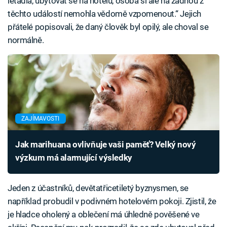
letadla, ubytovat se na hotelu, osoba si ale na žádnou z
těchto událostí nemohla vědomě vzpomenout.“ Jejich
přátelé popisovali, že daný člověk byl opilý, ale choval se
normálně.
ZAJÍMAVOSTI
Jak marihuana ovlivňuje vaši paměť? Velký nový
výzkum má alarmující výsledky
Jeden z účastníků, devětatřicetiletý byznysmen, se
například probudil v podivném hotelovém pokoji. Zjistil, že
je hladce oholený a oblečení má úhledně pověšené ve