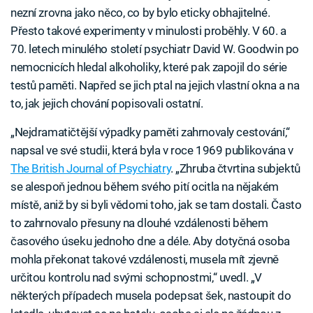
nezní zrovna jako něco, co by bylo eticky obhajitelné.
Přesto takové experimenty v minulosti proběhly. V 60. a
70. letech minulého století psychiatr David W. Goodwin po
nemocnicích hledal alkoholiky, které pak zapojil do série
testů paměti. Napřed se jich ptal na jejich vlastní okna a na
to, jak jejich chování popisovali ostatní.
„Nejdramatičtější výpadky paměti zahrnovaly cestování,“
napsal ve své studii, která byla v roce 1969 publikována v
The British Journal of Psychiatry
. „Zhruba čtvrtina subjektů
se alespoň jednou během svého pití ocitla na nějakém
místě, aniž by si byli vědomi toho, jak se tam dostali. Často
to zahrnovalo přesuny na dlouhé vzdálenosti během
časového úseku jednoho dne a déle. Aby dotyčná osoba
mohla překonat takové vzdálenosti, musela mít zjevně
určitou kontrolu nad svými schopnostmi,“ uvedl. „V
některých případech musela podepsat šek, nastoupit do