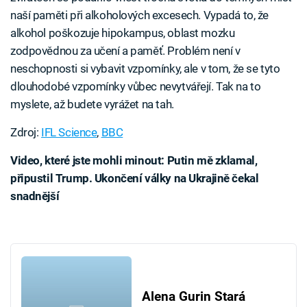
naší paměti při alkoholových excesech. Vypadá to, že
alkohol poškozuje hipokampus, oblast mozku
zodpovědnou za učení a paměť. Problém není v
neschopnosti si vybavit vzpomínky, ale v tom, že se tyto
dlouhodobé vzpomínky vůbec nevytvářejí. Tak na to
myslete, až budete vyrážet na tah.
Zdroj:
IFL Science
,
BBC
Video, které jste mohli minout: Putin mě zklamal,
připustil Trump. Ukončení války na Ukrajině čekal
snadnější
Failed to fetch
Alena Gurin Stará