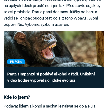
na opilých lidech prostě není jen tak. Představte si, jak by
to asi probíhalo. Participanti dostanou klíčky od baru a
vědci se jich pak budou ptát, co si z toho vybavují. A oni
odpoví: Nic. Výborně, výzkum uzavřen.
PŘÍRODA
Parta šimpanzů si podává alkohol a řádí. Unikátní
video hodně vypovídá o lidské evoluci
Kde to jsem?
Podávat lidem alkohol a nechat je nalívat se do aleluja