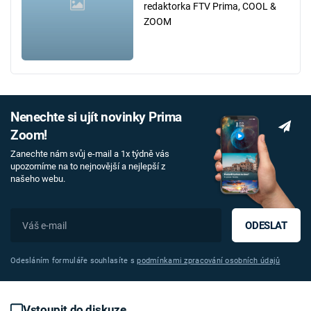
redaktorka FTV Prima, COOL &
ZOOM
Nenechte si ujít novinky Prima
Zoom!
Zanechte nám svůj e-mail a 1x týdně vás
upozorníme na to nejnovější a nejlepší z
našeho webu.
ODESLAT
Odesláním formuláře souhlasíte s
podmínkami zpracování osobních údajů
Vstoupit do diskuze