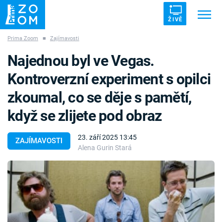
ŽIVĚ
Prima Zoom
■
Zajímavosti
Trendy:
ZRÁDCI
UFO
DRUHÁ SVĚTOVÁ VÁLKA
Najednou byl ve Vegas.
ZÁHADY
VETŘELCI DÁVNOVĚKU
Kontroverzní experiment s opilci
zkoumal, co se děje s pamětí,
když se zlijete pod obraz
Témata
23. září 2025 13:45
ZAJÍMAVOSTI
Alena Gurin Stará
Témata
Pořady
TV Program