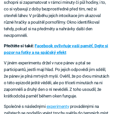
schopni si zapamatovat v rámci minuty či půl hodiny, i to,
co si vybavují z doby bezprostředně před tím, než si
otevřeli láhev. V průběhu jejich intoxikace jim ukazoval
různé hračky a pouštěl pornofilmy. Okno identifikoval
tehdy, pokud si na předměty a nahrávky další den
nevzpomněli.
Přečtěte si také:
Facebook ovlivňuje vaši paměť. Dejte si
pozor na fotky a na spáčský efekt
V jiném experimentu držel v ruce pánev a ptal se
participantů, jestli mají hlad. Po jejich odpovědi jim sdělil,
že pánev je plná mrtvých myší. Ověřil, že po dvou minutách
o této epizodě ještě věděli, ale po třiceti minutách na ni
zapomněli a druhý den o ní nevěděli. Z toho usoudil, že
krátkodobá paměť během oken funguje.
Společně s následnými
experimenty
prováděnými na
zvířatech se podařilo vnést trochu světla do temných míst