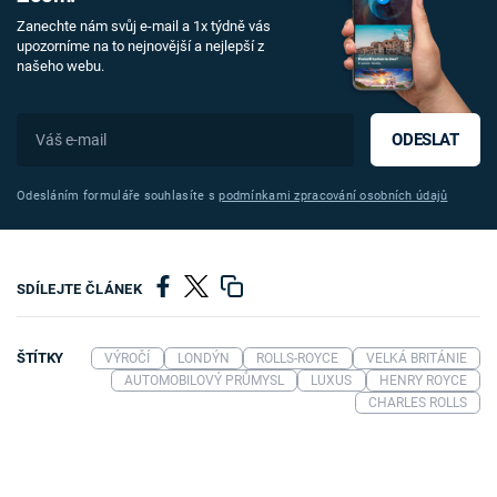
Zanechte nám svůj e-mail a 1x týdně vás
upozorníme na to nejnovější a nejlepší z
našeho webu.
ODESLAT
Odesláním formuláře souhlasíte s
podmínkami zpracování osobních údajů
SDÍLEJTE ČLÁNEK
ŠTÍTKY
VÝROČÍ
LONDÝN
ROLLS-ROYCE
VELKÁ BRITÁNIE
AUTOMOBILOVÝ PRŮMYSL
LUXUS
HENRY ROYCE
CHARLES ROLLS