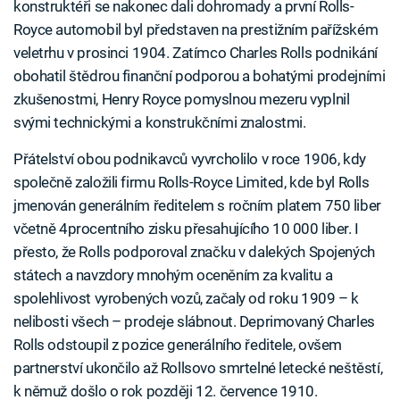
konstruktéři se nakonec dali dohromady a první Rolls-
Royce automobil byl představen na prestižním pařížském
veletrhu v prosinci 1904. Zatímco Charles Rolls podnikání
obohatil štědrou finanční podporou a bohatými prodejními
zkušenostmi, Henry Royce pomyslnou mezeru vyplnil
svými technickými a konstrukčními znalostmi.
Přátelství obou podnikavců vyvrcholilo v roce 1906, kdy
společně založili firmu Rolls-Royce Limited, kde byl Rolls
jmenován generálním ředitelem s ročním platem 750 liber
včetně 4procentního zisku přesahujícího 10 000 liber. I
přesto, že Rolls podporoval značku v dalekých Spojených
státech a navzdory mnohým oceněním za kvalitu a
spolehlivost vyrobených vozů, začaly od roku 1909 – k
nelibosti všech – prodeje slábnout. Deprimovaný Charles
Rolls odstoupil z pozice generálního ředitele, ovšem
partnerství ukončilo až Rollsovo smrtelné letecké neštěstí,
k němuž došlo o rok později 12. července 1910.