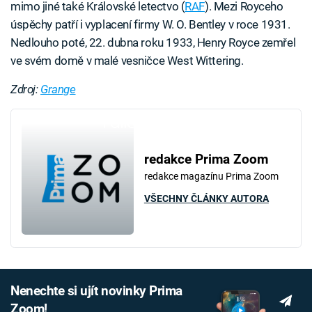
mimo jiné také Královské letectvo (
RAF
). Mezi Royceho
úspěchy patří i vyplacení firmy W. O. Bentley v roce 1931.
Nedlouho poté, 22. dubna roku 1933, Henry Royce zemřel
ve svém domě v malé vesničce West Wittering.
Zdroj:
Grange
Failed to fetch
redakce Prima Zoom
redakce magazínu Prima Zoom
VŠECHNY ČLÁNKY AUTORA
Nenechte si ujít novinky Prima
Zoom!