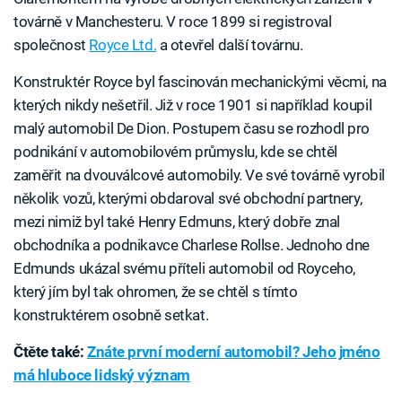
továrně v Manchesteru. V roce 1899 si registroval
společnost
Royce Ltd.
a otevřel další továrnu.
Konstruktér Royce byl fascinován mechanickými věcmi, na
kterých nikdy nešetřil. Již v roce 1901 si například koupil
malý automobil De Dion. Postupem času se rozhodl pro
podnikání v automobilovém průmyslu, kde se chtěl
zaměřit na dvouválcové automobily. Ve své továrně vyrobil
několik vozů, kterými obdaroval své obchodní partnery,
mezi nimiž byl také Henry Edmuns, který dobře znal
obchodníka a podnikavce Charlese Rollse. Jednoho dne
Edmunds ukázal svému příteli automobil od Royceho,
který jím byl tak ohromen, že se chtěl s tímto
konstruktérem osobně setkat.
Čtěte také:
Znáte první moderní automobil? Jeho jméno
má hluboce lidský význam