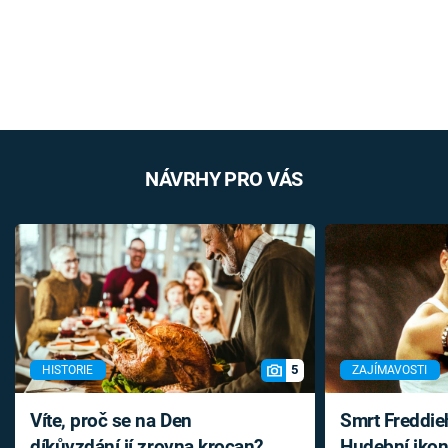
NÁVRHY PRO VÁS
5
HISTORIE
ZAJÍMAVOSTI
Víte, proč se na Den
Smrt Freddie
díkůvzdání jí zrovna krocan?
Hudební ikon