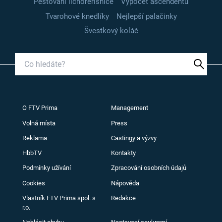
Pěstování lichořeřišnice
Výpočet ascendentu
Tvarohové knedlíky
Nejlepší palačinky
Švestkový koláč
O FTV Prima
Management
Volná místa
Press
Reklama
Castingy a výzvy
HbbTV
Kontakty
Podmínky užívání
Zpracování osobních údajů
Cookies
Nápověda
Vlastník FTV Prima spol. s
Redakce
r.o.