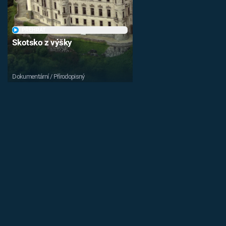
PŘEHRÁT
Skotsko z výšky
Dokumentární / Přírodopisný