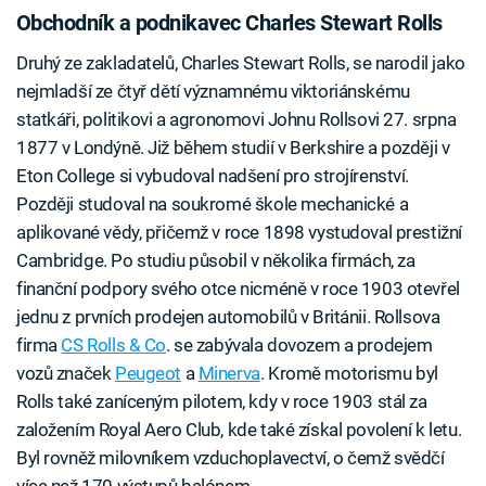
Obchodník a podnikavec Charles Stewart Rolls
Druhý ze zakladatelů, Charles Stewart Rolls, se narodil jako
nejmladší ze čtyř dětí významnému viktoriánskému
statkáři, politikovi a agronomovi Johnu Rollsovi 27. srpna
1877 v Londýně. Již během studií v Berkshire a později v
Eton College si vybudoval nadšení pro strojírenství.
Později studoval na soukromé škole mechanické a
aplikované vědy, přičemž v roce 1898 vystudoval prestižní
Cambridge. Po studiu působil v několika firmách, za
finanční podpory svého otce nicméně v roce 1903 otevřel
jednu z prvních prodejen automobilů v Británii. Rollsova
firma
CS Rolls & Co
. se zabývala dovozem a prodejem
vozů značek
Peugeot
a
Minerva
. Kromě motorismu byl
Rolls také zaníceným pilotem, kdy v roce 1903 stál za
založením Royal Aero Club, kde také získal povolení k letu.
Byl rovněž milovníkem vzduchoplavectví, o čemž svědčí
více než 170 výstupů balónem.