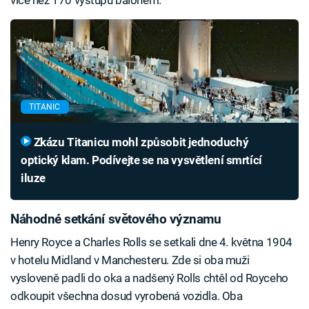
TITANIC
Zkázu Titanicu mohl způsobit jednoduchý
optický klam. Podívejte se na vysvětlení smrtící
iluze
Náhodné setkání světového významu
Henry Royce a Charles Rolls se setkali dne 4. května 1904
v hotelu Midland v Manchesteru. Zde si oba muži
vysloveně padli do oka a nadšený Rolls chtěl od Royceho
odkoupit všechna dosud vyrobená vozidla. Oba