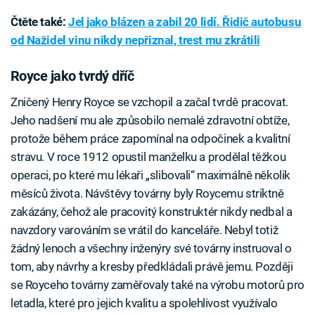
Čtěte také:
Jel jako blázen a zabil 20 lidí. Řidič autobusu
od Nažidel vinu nikdy nepřiznal, trest mu zkrátili
Royce jako tvrdý dříč
Zničený Henry Royce se vzchopil a začal tvrdě pracovat.
Jeho nadšení mu ale způsobilo nemalé zdravotní obtíže,
protože během práce zapomínal na odpočinek a kvalitní
stravu. V roce 1912 opustil manželku a prodělal těžkou
operaci, po které mu lékaři „slibovali“ maximálně několik
měsíců života. Návštěvy továrny byly Roycemu striktně
zakázány, čehož ale pracovitý konstruktér nikdy nedbal a
navzdory varováním se vrátil do kanceláře. Nebyl totiž
žádný lenoch a všechny inženýry své továrny instruoval o
tom, aby návrhy a kresby předkládali právě jemu. Později
se Royceho továrny zaměřovaly také na výrobu motorů pro
letadla, které pro jejich kvalitu a spolehlivost využívalo