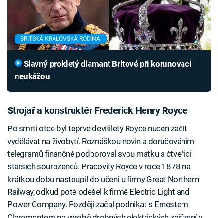
BRITSKÁ KRÁLOVSKÁ RODINA
Slavný prokletý diamant Britové při korunovaci
neukážou
Strojař a konstruktér Frederick Henry Royce
Po smrti otce byl teprve devítiletý Royce nucen začít
vydělávat na živobytí. Roznáškou novin a doručováním
telegramů finančně podporoval svou matku a čtveřici
starších sourozenců. Pracovitý Royce v roce 1878 na
krátkou dobu nastoupil do učení u firmy Great Northern
Railway, odkud poté odešel k firmě Electric Light and
Power Company. Později začal podnikat s Ernestem
Claremontem na výrobě drobných elektrických zařízení v