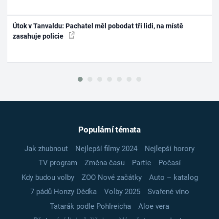
Útok v Tanvaldu: Pachatel měl pobodat tři lidi, na místě
zasahuje policie
Populární témata
Jak zhubnout
Nejlepší filmy 2024
Nejlepší horory
TV program
Změna času
Partie
Počasí
Kdy budou volby
ZOO Nové začátky
Auto – katalog
7 pádů Honzy Dědka
Volby 2025
Svařené víno
Tatarák podle Pohlreicha
Aloe vera