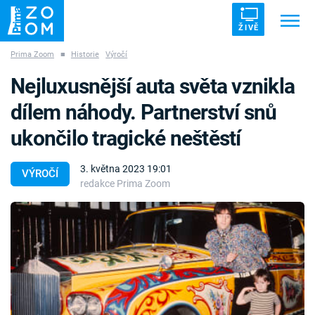
ŽIVĚ
Prima Zoom
■
Historie
Výročí
Trendy:
ZRÁDCI
UFO
DRUHÁ SVĚTOVÁ VÁLKA
Nejluxusnější auta světa vznikla
ZÁHADY
VETŘELCI DÁVNOVĚKU
dílem náhody. Partnerství snů
ukončilo tragické neštěstí
3. května 2023 19:01
VÝROČÍ
redakce Prima Zoom
Témata
Témata
Pořady
TV Program