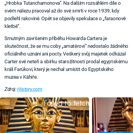
„Hrobka Tutanchamonova“. Na dalším rozsáhlém díle o
svém nálezu pracoval až do své smrti v roce 1939, kdy
podlehl rakovině. Opět se objevily spekulace o „faraonově
kletbě“.
Smutným završením příběhu Howarda Cartera je
skutečnost, že se mu coby „amatérovi“ nedostalo žádného
oficiálního uznání ani pocty. Veškerý svůj majetek odkázal
Carter své neteři a sbírku starožitností prodal egyptskému
králi Farúkovi, který je nechal umístit do Egyptského
muzea v Káhiře.
Zdroj:
History.com
Failed to fetch