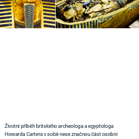
obletěl celý svět, vzbudil zájem o Egypt a
archeologii, a stvořil mýtus o faraonově kletbě.
Životní příběh britského archeologa a egyptologa
Howarda Cartera v sobě nese značnou část osobní