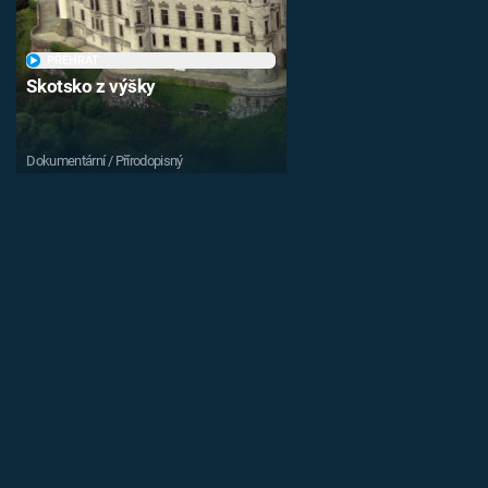
PŘEHRÁT
Skotsko z výšky
Dokumentární / Přírodopisný