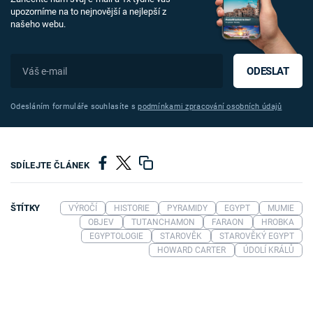
upozorníme na to nejnovější a nejlepší z
našeho webu.
ODESLAT
Odesláním formuláře souhlasíte s
podmínkami zpracování osobních údajů
SDÍLEJTE ČLÁNEK
ŠTÍTKY
VÝROČÍ
HISTORIE
PYRAMIDY
EGYPT
MUMIE
OBJEV
TUTANCHAMON
FARAON
HROBKA
EGYPTOLOGIE
STAROVĚK
STAROVĚKÝ EGYPT
HOWARD CARTER
ÚDOLÍ KRÁLŮ