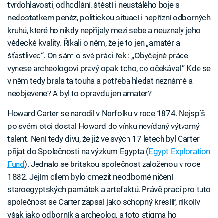
tvrdohlavosti, odhodlání, štěstí i neustálého boje s
nedostatkem peněz, politickou situací i nepřízní odborných
kruhů, které ho nikdy nepřijaly mezi sebe a neuznaly jeho
vědecké kvality. Říkali o něm, že je to jen „amatér a
šťastlivec“. On sám o své práci řekl: „Obyčejně práce
vynese archeologovi pravý opak toho, co očekával.“ Kde se
v něm tedy brala ta touha a potřeba hledat neznámé a
neobjevené? A byl to opravdu jen amatér?
Howard Carter se narodil v Norfolku v roce 1874. Nejspíš
po svém otci dostal Howard do vínku nevídaný výtvarný
talent. Není tedy divu, že již ve svých 17 letech byl Carter
přijat do Společnosti na výzkum Egypta (
Egypt Exploration
Fund
). Jednalo se britskou společnost založenou v roce
1882. Jejím cílem bylo omezit neodborné ničení
staroegyptských památek a artefaktů. Právě prací pro tuto
společnost se Carter zapsal jako schopný kreslíř, nikoliv
však jako odborník a archeolog, a toto stigma ho