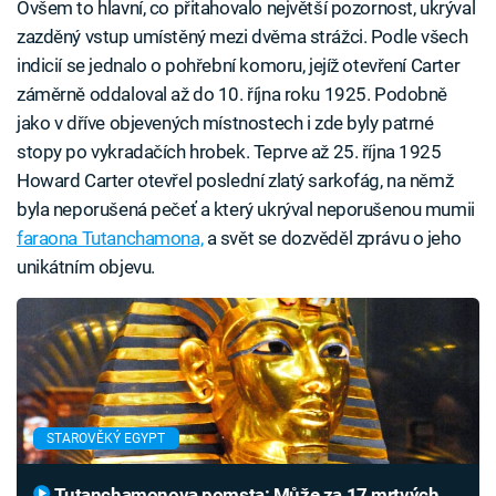
Ovšem to hlavní, co přitahovalo největší pozornost, ukrýval
zazděný vstup umístěný mezi dvěma strážci. Podle všech
indicií se jednalo o pohřební komoru, jejíž otevření Carter
záměrně oddaloval až do 10. října roku 1925. Podobně
jako v dříve objevených místnostech i zde byly patrné
stopy po vykradačích hrobek. Teprve až 25. října 1925
Howard Carter otevřel poslední zlatý sarkofág, na němž
byla neporušená pečeť a který ukrýval neporušenou mumii
faraona Tutanchamona,
a svět se dozvěděl zprávu o jeho
unikátním objevu.
STAROVĚKÝ EGYPT
Tutanchamonova pomsta: Může za 17 mrtvých