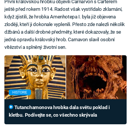
První královskou hrobku objevili Carnarvon s Carterem
ještě před rokem 1914. Radost však vystřídalo zklamání,
když zjistili, že hrobka Amenhotepa I. byla již objevena
zloději, kteří ji dokonale vyplenili. Přesto zde nalezli několik
džbánů a další drobné předměty, které dokazovaly, že se
jedná opravdu královský hrob. Carnavon slavil osobní
vítězství a splněný životní sen.
HISTORIE
Tutanchamonova hrobka dala světu poklad i
kletbu. Podívejte se, co všechno skrývala