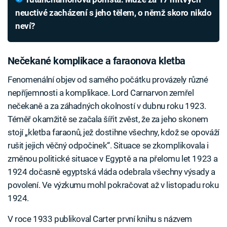
neuctivé zacházení s jeho tělem, o němž skoro nikdo
neví?
Nečekané komplikace a faraonova kletba
Fenomenální objev od samého počátku provázely různé
nepříjemnosti a komplikace. Lord Carnarvon zemřel
nečekaně a za záhadných okolností v dubnu roku 1923.
Téměř okamžitě se začala šířit zvěst, že za jeho skonem
stojí „kletba faraonů, jež dostihne všechny, kdož se opováží
rušit jejich věčný odpočinek“. Situace se zkomplikovala i
změnou politické situace v Egyptě a na přelomu let 1923 a
1924 dočasně egyptská vláda odebrala všechny výsady a
povolení. Ve výzkumu mohl pokračovat až v listopadu roku
1924.
V roce 1933 publikoval Carter první knihu s názvem