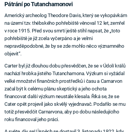
Pátrání po Tutanchamonovi
Americký archeolog Theodore Davis, který se vykopávkám
na území tzv. thébského pohřebiště věnoval 12 let, zemřel
v roce 1915. Před svou smrtí ještě stihl napsat, že „toto
pohřebiště je již zcela vyčerpáno a je velmi
nepravděpodobné, že by se zde mohlo něco významného
objevit“.
Carter byl již dlouhou dobu přesvědčen, že se v Údolí králů
nachází hrobka jistého Tutanchamona. Výzkum si vyžádal
velké množství finančních prostředků i času a Carnarvon
začal být k celému plánu skeptický a jeho ochota
financovat další výzkum neustále klesala. Říká se, že se
Cater opět projevil jako skvělý vyjednavač. Podařilo se mu
totiž přesvědčit Carnarvona, aby po dobu následujícího
roku financoval jeho práci.
A světe, div se! Úspěch se dostavil 3. listopadu 1922, kdy