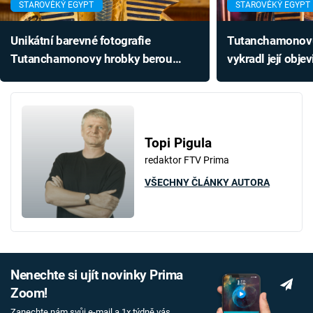
STAROVĚKÝ EGYPT
STAROVĚKÝ EGYPT
Unikátní barevné fotografie
Tutanchamonovu
Tutanchamonovy hrobky berou
vykradl její obje
dech. Takto jste slavný objev nikdy
letech prozradil
neviděli
Topi Pigula
redaktor FTV Prima
VŠECHNY ČLÁNKY AUTORA
Nenechte si ujít novinky Prima
Zoom!
Zanechte nám svůj e-mail a 1x týdně vás