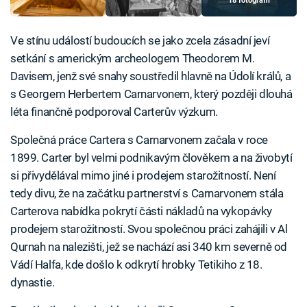
18 fotografií
Ve stínu událostí budoucích se jako zcela zásadní jeví
setkání s americkým archeologem Theodorem M.
Davisem, jenž své snahy soustředil hlavně na Údolí králů, a
s Georgem Herbertem Carnarvonem, který později dlouhá
léta finančně podporoval Carterův výzkum.
Společná práce Cartera s Carnarvonem začala v roce
1899. Carter byl velmi podnikavým člověkem a na živobytí
si přivydělával mimo jiné i prodejem starožitností. Není
tedy divu, že na začátku partnerství s Carnarvonem stála
Carterova nabídka pokrytí části nákladů na vykopávky
prodejem starožitností. Svou společnou práci zahájili v Al
Qurnah na nalezišti, jež se nachází asi 340 km severně od
Vádí Halfa, kde došlo k odkrytí hrobky Tetikiho z 18.
dynastie.