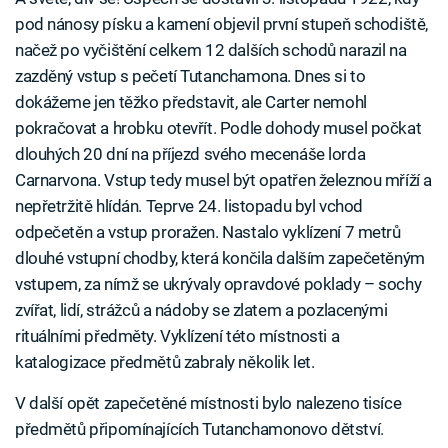
pod nánosy písku a kamení objevil první stupeň schodiště,
načež po vyčištění celkem 12 dalších schodů narazil na
zazděný vstup s pečetí Tutanchamona. Dnes si to
dokážeme jen těžko představit, ale Carter nemohl
pokračovat a hrobku otevřít. Podle dohody musel počkat
dlouhých 20 dní na příjezd svého mecenáše lorda
Carnarvona. Vstup tedy musel být opatřen železnou mříží a
nepřetržitě hlídán. Teprve 24. listopadu byl vchod
odpečetěn a vstup proražen. Nastalo vyklízení 7 metrů
dlouhé vstupní chodby, která končila dalším zapečetěným
vstupem, za nímž se ukrývaly opravdové poklady – sochy
zvířat, lidí, strážců a nádoby se zlatem a pozlacenými
rituálními předměty. Vyklízení této místnosti a
katalogizace předmětů zabraly několik let.
V další opět zapečetěné místnosti bylo nalezeno tisíce
předmětů připomínajících Tutanchamonovo dětství.