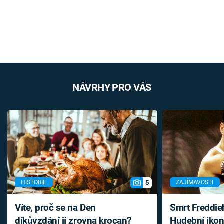
NÁVRHY PRO VÁS
5
HISTORIE
ZAJÍMAVOSTI
Víte, proč se na Den
Smrt Freddie
díkůvzdání jí zrovna krocan?
Hudební ikon