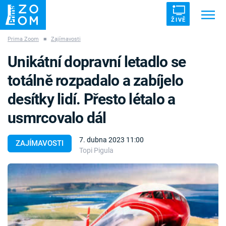
ŽIVĚ
Prima Zoom
■
Zajímavosti
Trendy:
ZRÁDCI
UFO
DRUHÁ SVĚTOVÁ VÁLKA
Unikátní dopravní letadlo se
ZÁHADY
VETŘELCI DÁVNOVĚKU
totálně rozpadalo a zabíjelo
desítky lidí. Přesto létalo a
usmrcovalo dál
Témata
7. dubna 2023 11:00
ZAJÍMAVOSTI
Topi Pigula
Témata
Pořady
TV Program