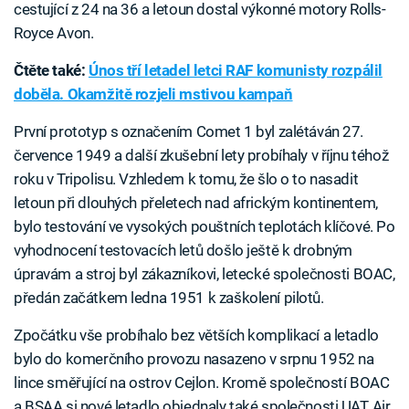
cestující z 24 na 36 a letoun dostal výkonné motory Rolls-
Royce Avon.
Čtěte také:
Únos tří letadel letci RAF komunisty rozpálil
doběla. Okamžitě rozjeli mstivou kampaň
První prototyp s označením Comet 1 byl zalétáván 27.
července 1949 a další zkušební lety probíhaly v říjnu téhož
roku v Tripolisu. Vzhledem k tomu, že šlo o to nasadit
letoun při dlouhých přeletech nad africkým kontinentem,
bylo testování ve vysokých pouštních teplotách klíčové. Po
vyhodnocení testovacích letů došlo ještě k drobným
úpravám a stroj byl zákazníkovi, letecké společnosti BOAC,
předán začátkem ledna 1951 k zaškolení pilotů.
Zpočátku vše probíhalo bez větších komplikací a letadlo
bylo do komerčního provozu nasazeno v srpnu 1952 na
lince směřující na ostrov Cejlon. Kromě společností BOAC
a BSAA si nové letadlo objednaly také společnosti UAT, Air