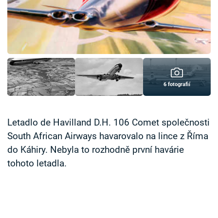
Časopis
Sledujte prima+
Přihlášení
6 fotografií
Sledujte nás
Letadlo de Havilland D.H. 106 Comet společnosti
South African Airways havarovalo na lince z Říma
do Káhiry. Nebyla to rozhodně první havárie
tohoto letadla.