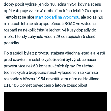
dobrý pocit vydržel jen do 10. ledna 1954, kdy na scénu
opět vstupuje vzletová dráha římského letiště Ciampino.
Tentokrát se sice
start podařil na výbornou
, ale po asi 20
minutách letu se stroj společnosti BOAC ve vzduchu
rozpadl na několik částí a jednotlivé kusy dopadly do
moře. I tehdy zahynulo všech 29 cestujících i 6 členů
posádky.
Po tragédii byla z provozu stažena všechna letadla a ještě
před uzavřením celého vyšetřování byl výrobce nucen
provést více než 60 konstrukčních úprav. Po těchto
technických a bezpečnostních vylepšeních se komise
rozhodla v březnu 1954 navrátit letounům de Havilland
D.H. 106 Comet osvědčení o letové způsobilosti.