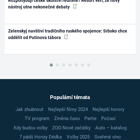
Rozpohybují české školství ředitelé? Resort věří, že nový
nástroj utne nekonečné debaty
Zelenskyj navštíví tradičního ruského spojence: Srbsko chce
oddělit od Putinova tábora
Populární témata
Jak zhubnout
Nejlepší filmy 2024
Nejlepší horory
TV program
Změna času
Partie
Počasí
Kdy budou volby
ZOO Nové začátky
Auto – katalog
7 pádů Honzy Dědka
Volby 2025
Svařené víno