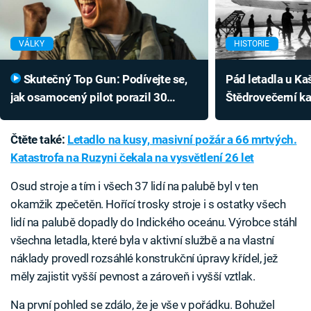
VÁLKY
HISTORIE
Skutečný Top Gun: Podívejte se,
Pád letadla u Ka
jak osamocený pilot porazil 30
Štědrovečerní ka
nepřátelských letadel
doprovázela kons
Adolfu Hitlerovi
Čtěte také:
Letadlo na kusy, masivní požár a 66 mrtvých.
Katastrofa na Ruzyni čekala na vysvětlení 26 let
Osud stroje a tím i všech 37 lidí na palubě byl v ten
okamžik zpečetěn. Hořící trosky stroje i s ostatky všech
lidí na palubě dopadly do Indického oceánu. Výrobce stáhl
všechna letadla, které byla v aktivní službě a na vlastní
náklady provedl rozsáhlé konstrukční úpravy křídel, jež
měly zajistit vyšší pevnost a zároveň i vyšší vztlak.
Na první pohled se zdálo, že je vše v pořádku. Bohužel