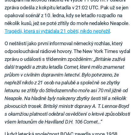
zpráva odešla z kokpitu letadla v 21:02 UTC. Pak už se jen
opakoval scénář z 10. ledna, kdy se letadlo rozpadlo na
několik kusů, jež se poté zřítily do moře nedaleko Neapole.
Tragédii, která si vyžádala 21 obětí, nikdo nepřežil
.
O neštěstí jako první informoval německý rozhlas, který
odposlouchával rádiové hovory. The New York Times vydal
zprávu o události s třídenním zpožděním:
„Británie zažívá
další tragédii a ztrátu letadla Comet, které mělo znamenat
průlom v civilním dopravním letectví. Bylo potvrzeno, že
nepřežil nikdo z 21 osob na palubě a společně se zbytky
letounu se zřítily do Středozemního moře asi 70 mil jižně od
Neapole. Na hladině byly nalezeny zbytky šesti těl a několik
plovoucích trosek. Britský ministr dopravy A. T. Lennox-Boyd
s okamžiou platností odebral osvědčení o letové způsobilosti
všem letounům de Havilland D.H. 106 Comet...“
I když letecká společnost BOAC zavedla v roce 1958