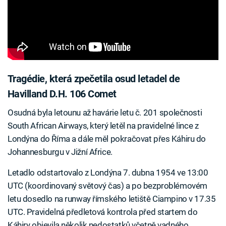
Tragédie, která zpečetila osud letadel de
Havilland D.H. 106 Comet
Osudná byla letounu až havárie letu č. 201 společnosti
South African Airways, který letěl na pravidelné lince z
Londýna do Říma a dále měl pokračovat přes Káhiru do
Johannesburgu v Jižní Africe.
Letadlo odstartovalo z Londýna 7. dubna 1954 ve 13:00
UTC (koordinovaný světový čas) a po bezproblémovém
letu dosedlo na runway římského letiště Ciampino v 17.35
UTC. Pravidelná předletová kontrola před startem do
Káhiry objevila několik nedostatků včetně vadného