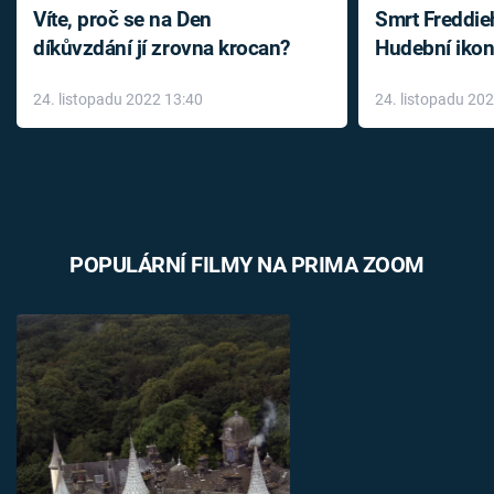
Víte, proč se na Den
Smrt Freddie
díkůvzdání jí zrovna krocan?
Hudební ikon
až do konce 
24. listopadu 2022 13:40
24. listopadu 20
léky
POPULÁRNÍ FILMY NA PRIMA ZOOM