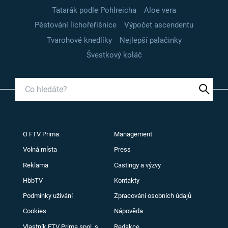
Tatarák podle Pohlreicha
Aloe vera
Pěstování lichořeřišnice
Výpočet ascendentu
Tvarohové knedlíky
Nejlepší palačinky
Švestkový koláč
O FTV Prima
Management
Volná místa
Press
Reklama
Castingy a výzvy
HbbTV
Kontakty
Podmínky užívání
Zpracování osobních údajů
Cookies
Nápověda
Vlastník FTV Prima spol. s
Redakce