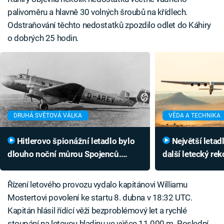
palivoměru a hlavně 30 volných šroubů na křídlech.
Odstraňování těchto nedostatků zpozdilo odlet do Káhiry
o dobrých 25 hodin.
DRUHÁ SVĚTOVÁ VÁLKA
VĚDA A TECHNIKA
Hitlerovo špionážní letadlo bylo
Největší letadlo světa zlomilo
dlouho noční můrou Spojenců.
další letecký re
Stopku mu vystavil až ruský šlechtic
unikátní nadzvuk
Řízení letového provozu vydalo kapitánovi Williamu
Mostertovi povolení ke startu 8. dubna v 18:32 UTC.
Kapitán hlásil řídící věži bezproblémový let a rychlé
stoupání na letovou hladinu ve výšce 11 000 m. Poslední