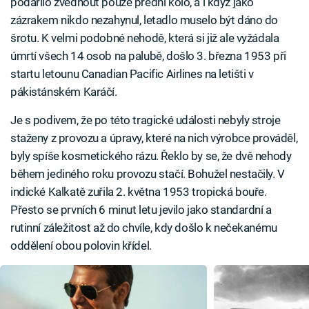
podařilo zvednout pouze přední kolo, a i když jako
zázrakem nikdo nezahynul, letadlo muselo být dáno do
šrotu. K velmi podobné nehodě, která si již ale vyžádala
úmrtí všech 14 osob na palubě, došlo 3. března 1953 při
startu letounu Canadian Pacific Airlines na letišti v
pákistánském Karáčí.
Je s podivem, že po této tragické události nebyly stroje
staženy z provozu a úpravy, které na nich výrobce prováděl,
byly spíše kosmetického rázu. Řeklo by se, že dvě nehody
během jediného roku provozu stačí. Bohužel nestačily. V
indické Kalkatě zuřila 2. května 1953 tropická bouře.
Přesto se prvních 6 minut letu jevilo jako standardní a
rutinní záležitost až do chvíle, kdy došlo k nečekanému
oddělení obou polovin křídel.