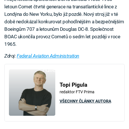
letoun Comet čtvrté generace na transatlantické lince z
Londýna do New Yorku, bylo již pozdě. Nový stroj již v té
době nedokázal konkurovat pohodlnějším a bezpečnějším
Boeingům 707 a letounům Douglas DC-8. Společnost
BOAC ukončila provoz Cometů o sedm let později v roce
1965.
Zdroj:
Federal Aviation Administration
Failed to fetch
Topi Pigula
redaktor FTV Prima
VŠECHNY ČLÁNKY AUTORA