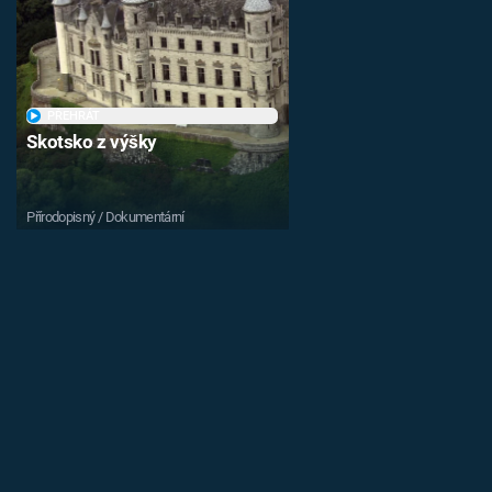
PŘEHRÁT
Skotsko z výšky
Přírodopisný / Dokumentární