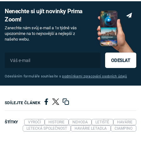
Nenechte si ujít novinky Prima
Zoom!
Zanechte nám svůj e-mail a 1x týdně vás
upozorníme na to nejnovější a nejlepší z
našeho webu.
ODESLAT
Odesláním formuláře souhlasíte s
podmínkami zpracování osobních údajů
SDÍLEJTE ČLÁNEK
ŠTÍTKY
VÝROČÍ
HISTORIE
NEHODA
LETIŠTĚ
HAVÁRIE
LETECKÁ SPOLEČNOST
HAVÁRIE LETADLA
CIAMPINO