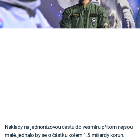
ministr dopravy Martin Kupka s tím, že se
Časopis
vynaložené investice bohatě vyplatí.
Sledujte prima+
Přihlášení
Sledujte nás
Náklady na jednorázovou cestu do vesmíru přitom nejsou
malé, jednalo by se o částku kolem 1,5 miliardy korun.