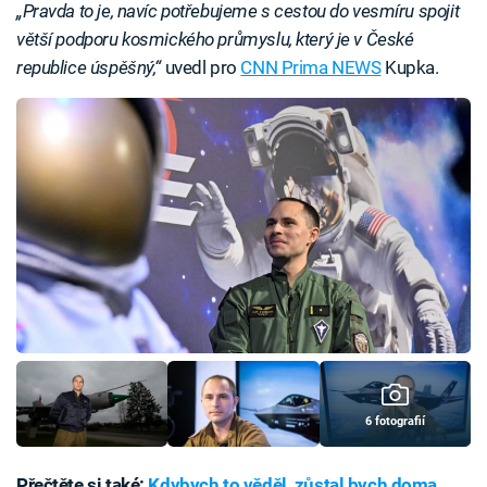
„Pravda to je, navíc potřebujeme s cestou do vesmíru spojit
větší podporu kosmického průmyslu, který je v České
republice úspěšný,“
uvedl pro
CNN Prima NEWS
Kupka.
6 fotografií
Přečtěte si také:
Kdybych to věděl, zůstal bych doma.