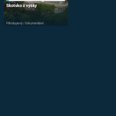
Skotsko z výšky
Přírodopisný / Dokumentární