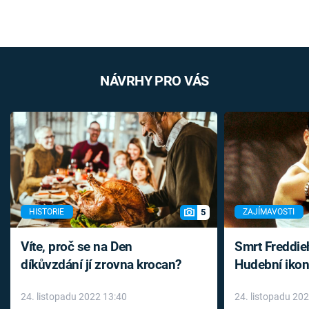
NÁVRHY PRO VÁS
5
HISTORIE
ZAJÍMAVOSTI
Víte, proč se na Den
Smrt Freddie
díkůvzdání jí zrovna krocan?
Hudební ikon
až do konce 
24. listopadu 2022 13:40
24. listopadu 20
léky