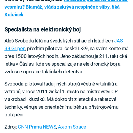
vesmíru? Blamáž, vláda zakrývá nesplněné sliby, říká
Kubáček
Specialista na elektronický boj
Aleš Svoboda létá na švédských stíhacích letadlech
JAS-
39 Gripen
, předtím pilotoval české L-39, na svém kontě má
přes 1500 letových hodin. Jeho základnou je 211. taktická
letka v Čáslavi, kde se specializuje na elektronický boj a
vzdušné operace taktického letectva.
Svoboda pilotoval řadu jiných strojů včetně vrtulníků a
větroňů, v roce 2011 získal 1. místo na mistrovství ČR
v akrobacii kluzáků. Má doktorát z letecké a raketové
techniky, věnuje se orientačnímu běhu a přístrojovému
potápění.
Zdroj:
CNN Prima NEWS
,
Axiom Space