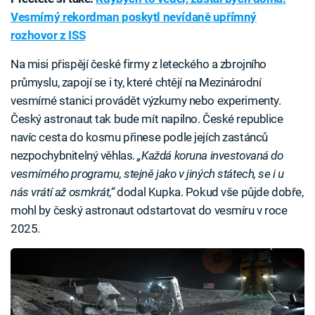
Vesmírný rekordman poskytl nevídaně upřímný
rozhovor z ISS
Na misi přispějí české firmy z leteckého a zbrojního
průmyslu, zapojí se i ty, které chtějí na Mezinárodní
vesmírné stanici provádět výzkumy nebo experimenty.
Český astronaut tak bude mít napilno. České republice
navíc cesta do kosmu přinese podle jejích zastánců
nezpochybnitelný věhlas.
„Každá koruna investovaná do
vesmírného programu, stejně jako v jiných státech, se i u
nás vrátí až osmkrát,“
dodal Kupka. Pokud vše půjde dobře,
mohl by český astronaut odstartovat do vesmíru v roce
2025.