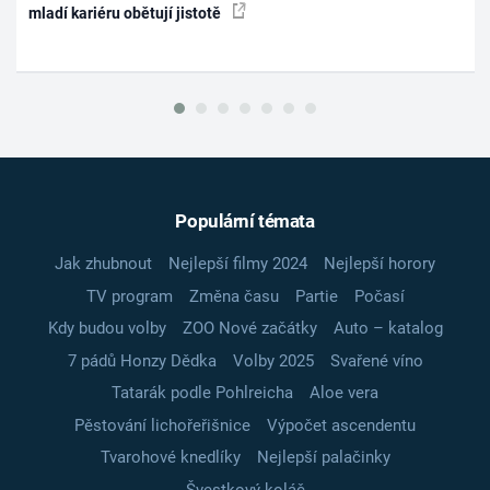
mladí kariéru obětují jistotě
Populární témata
Jak zhubnout
Nejlepší filmy 2024
Nejlepší horory
TV program
Změna času
Partie
Počasí
Kdy budou volby
ZOO Nové začátky
Auto – katalog
7 pádů Honzy Dědka
Volby 2025
Svařené víno
Tatarák podle Pohlreicha
Aloe vera
Pěstování lichořeřišnice
Výpočet ascendentu
Tvarohové knedlíky
Nejlepší palačinky
Švestkový koláč