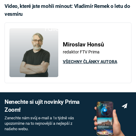
Video, které jste mohli minout: Vladimír Remek o letu do
vesmíru
Failed to fetch
Miroslav Honsů
redaktor FTV Prima
VŠECHNY ČLÁNKY AUTORA
Nenechte si ujít novinky Prima
Zoom!
Zanechte nám svůj e-mail a 1x týdně vás
upozorníme na to nejnovější a nejlepší z
našeho webu.