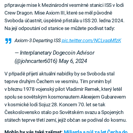
připravuje mise k Mezinárodní vesmírné stanici ISS v lodi
Crew Dragon. Mise Axiom III, které se měl původně
Svoboda účastnit, úspěšně přistála u ISS 20. ledna 2024.
Na její odpoutání od stanice se můžete podívat tady:
Axiom-3 Departing ISS
pic.twitter.com/NCLvapMfzK
— Interplanetary Dogecoin Advisor
(@johncarter6016)
May 6, 2024
V případě přijetí aktuální nabídky by se Svoboda stal
teprve druhým Čechem ve vesmíru. Tím prvním byl
v březnu 1978 vojenský pilot Vladimír Remek, který letěl
spolu se sovětským kosmonautem Alexejem Gubarevem
v kosmické lodi Sojuz 28. Koncem 70. let se tak
Československo stalo po Sovětském svazu a Spojených
státech teprve třetí zemí, jejíž občan se podíval do kosmu.
Mohlo by vás také zajímat:
Miliarda a půl za let Čecha do