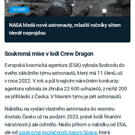
VESMÍR
NASA hledá nové astronauty, mladší ročníky sítem
téměř neprojdou
Soukromá mise v lodi Crew Dragon
Evropská kosmická agentura (ESA) vybrala Svobodu do
svého záložního týmu astronautů, který má 11 členů, už
v roce 2022. V rok a půl trvajícím náročném konkurzu
agentura vybírala ze zhruba 22 600 uchazečů, z nichž 200
se přihlásilo z Česka. V hlavním týmu je pět astronautů.
Nabídku na vyslání vlastního astronauta do vesmíru
dostalo Česko už na podzim 2023, právě kvůli finanční
náročnosti ji ale odmítlo. Nešlo přitom o nabídku od ESA,
ale od
soukromé společnosti Axiom Space
, která