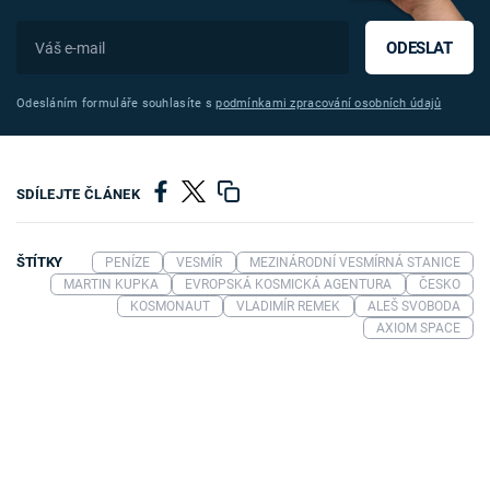
ODESLAT
Odesláním formuláře souhlasíte s
podmínkami zpracování osobních údajů
SDÍLEJTE ČLÁNEK
ŠTÍTKY
PENÍZE
VESMÍR
MEZINÁRODNÍ VESMÍRNÁ STANICE
MARTIN KUPKA
EVROPSKÁ KOSMICKÁ AGENTURA
ČESKO
KOSMONAUT
VLADIMÍR REMEK
ALEŠ SVOBODA
AXIOM SPACE