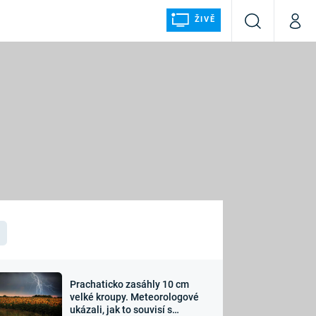
ŽIVĚ
Vyhledávání
Můj p
Prima+
ÁLKA
CNN Prima NEWS
Prima FRESH
Prima LIVING
LMY A
Prima Ženy
Prima LAJK
Prachaticko zasáhly 10 cm
osti
velké kroupy. Meteorologové
Sledujte nás
ukázali, jak to souvisí s