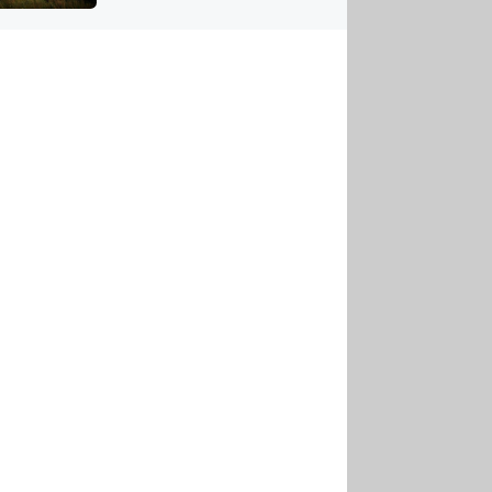
US
tornádem
RSUS
ZE A