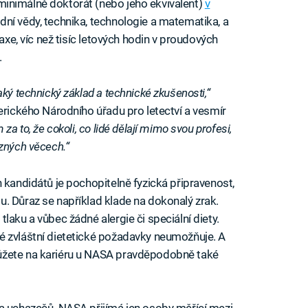
minimálně doktorát (nebo jeho ekvivalent)
v
rodní vědy, technika, technologie a matematika, a
raxe, víc než tisíc letových hodin v proudových
.
ký technický základ a technické zkušenosti,“
rického Národního úřadu pro letectví a vesmír
za to, že cokoli, co lidé dělají mimo svou profesi,
ůzných věcech.“
 kandidátů je pochopitelně fyzická připravenost,
. Důraz se například klade na dokonalý zrak.
laku a vůbec žádné alergie či speciální diety.
é zvláštní dietetické požadavky neumožňuje. A
ůžete na kariéru u NASA pravděpodobně také
ka uchazečů. NASA přijímá jen osoby měřící mezi