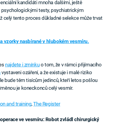
nciální kandidáti mnoha dalšími, ještě
i psychologickými testy, psychiatrickým
 celý tento proces důkladné selekce může trvat
a vzorky nasbírané v hlubokém vesmíru.
ces
najdete i zmínku
o tom, že v rámci přijímacího
m
vystaveni ozáření, a že existuje i malé riziko
ohle bude těm tisícům jedinců, kteří letos pošlou
 odměnou je koneckonců celý vesmír.
on and training
,
The Register
í operace ve vesmíru: Robot zvládl chirurgický