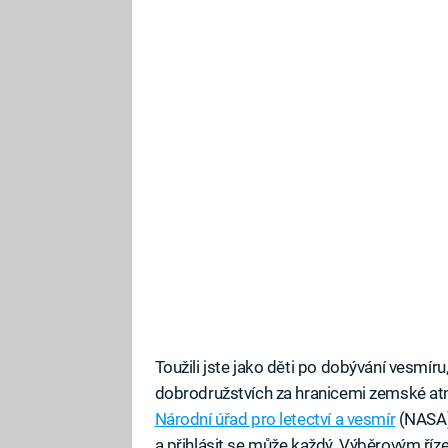
Toužili jste jako děti po dobývání vesmíru
dobrodružstvích za hranicemi zemské at
Národní úřad pro letectví a vesmír
(NASA) 
a přihlásit se může každý. Výběrovým říz