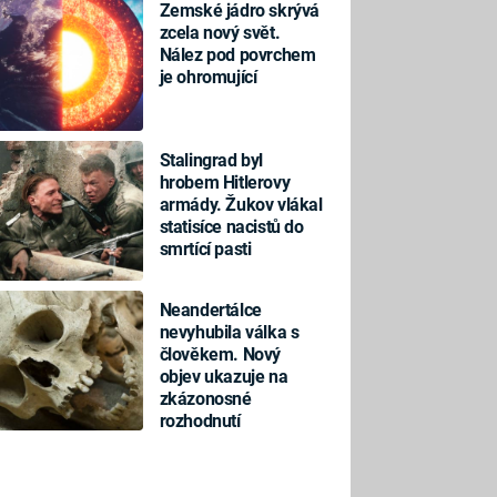
Zemské jádro skrývá
zcela nový svět.
Nález pod povrchem
je ohromující
Stalingrad byl
hrobem Hitlerovy
armády. Žukov vlákal
statisíce nacistů do
smrtící pasti
Neandertálce
nevyhubila válka s
člověkem. Nový
objev ukazuje na
zkázonosné
rozhodnutí