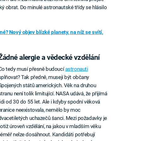
ký obrat. Do minulé astronautské třídy se hlásilo
 Nový objev blízké planety, na níž se svítí,
Žádné alergie a vědecké vzdělání
Co tedy musí přesně budoucí
astronauti
splňovat? Tak předně, musejí být občany
Spojených států amerických. Věk na druhou
stranu není tolik limitující. NASA udává, že přijímá
lidi od 30 do 55 let. Ale i kdyby spodní věková
hranice neexistovala, nemělo by moc
dvacetiletých uchazečů šanci. Mezi požadavky je
totiž úroveň vzdělání, na jakou v mladším věku
téměř nelze dosáhnout. Kandidáti potřebují