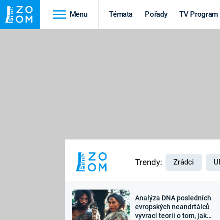
Menu
Témata
Pořady
TV Program
Cestování
Historie
HRADY A ZÁMKY
VIKINGOVÉ
HEDVÁBNÁ STEZKA
EPIDEMIE A
PANDEMIE
PŘÍRODA
STAROVĚKÝ EGYPT
Trendy:
Zrádci
U
Analýza DNA posledních
Druhá
Výročí
evropských neandrtálců
vyvrací teorii o tom, jak
světová válka