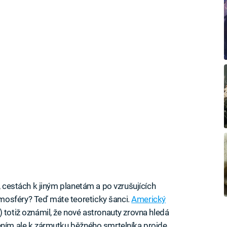
, cestách k jiným planetám a po vzrušujících
mosféry? Teď máte teoreticky šanci.
Americký
totiž oznámil, že nové astronauty zrovna hledá
ením ale k zármutku běžného smrtelníka projde