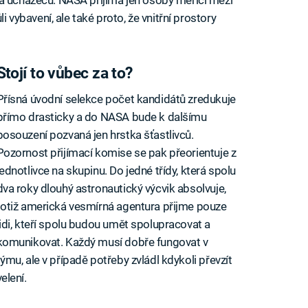
li vybavení, ale také proto, že vnitřní prostory
Stojí to vůbec za to?
Přísná úvodní selekce počet kandidátů zredukuje
přímo drasticky a do NASA bude k dalšímu
posouzení pozvaná jen hrstka šťastlivců.
Pozornost přijímací komise se pak přeorientuje z
jednotlivce na skupinu. Do jedné třídy, která spolu
dva roky dlouhý astronautický výcvik absolvuje,
totiž americká vesmírná agentura přijme pouze
lidi, kteří spolu budou umět spolupracovat a
komunikovat. Každý musí dobře fungovat v
týmu, ale v případě potřeby zvládl kdykoli převzít
velení.