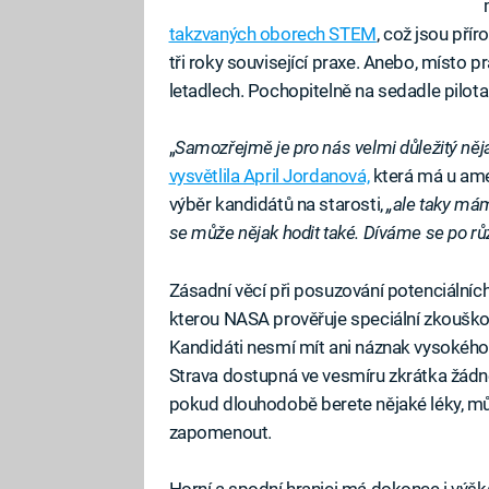
takzvaných oborech STEM
, což jsou pří
tři roky související praxe. Anebo, místo p
letadlech. Pochopitelně na sedadle pilota
„
Samozřejmě je pro nás velmi důležitý něja
vysvětlila April Jordanová,
která má u ame
výběr kandidátů na starosti,
„ale taky mám 
se může nějak hodit také. Díváme se po r
Zásadní věcí při posuzování potenciálních
kterou NASA prověřuje speciální zkouškou
Kandidáti nesmí mít ani náznak vysokého t
Strava dostupná ve vesmíru zkrátka žádn
pokud dlouhodobě berete nějaké léky, m
zapomenout.
Horní a spodní hranici má dokonce i výš