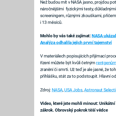
Než budou mít v NASA jasno, projdou pote
náročnějšími fyzickými testy, důkladným
screeningem, různými zkouškami, přičemž
i 13 měsíců.
Mohlo by vás také zajímat:
NASA ukázal
Analýza odhalila jejich první tajemství
V materiálech popisujících přijímací pro
řízení můžete být kvůli četným
rentgenů
zranění či smrti. Už teď je ale jasné, že t
přihlášku, stát za to podstoupit. Hlavní
Zdroj:
NASA
,
USA Jobs
,
Astronaut Selecti
Video, které jste mohli minout: Unikátn
zákrok. Obrovský pokrok těší vědce