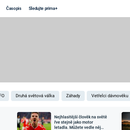
Časopis
Sledujte prima+
Věda a
Války
technika
STUDENÁ V
KORONAVIRUS
VÁLKA VE
VIETNAMU
VESMÍR
VÁLEČNÉ FI
MARS
SERIÁLY
FO
Druhá světová válka
Záhady
Vetřelci dávnověku
Nejhlasitější člověk na světě
Záhady a
Zajímav
řve stejně jako motor
letadla. Můžete vedle něj
konspirace