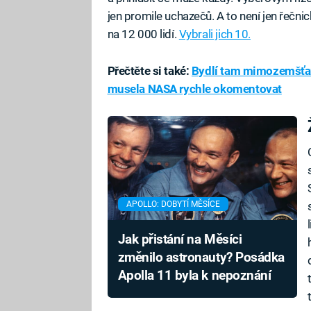
jen promile uchazečů. A to není jen řečnic
na 12 000 lidí.
Vybrali jich 10.
Přečtěte si také:
Bydlí tam mimozemšťané?
musela NASA rychle okomentovat
APOLLO: DOBYTÍ MĚSÍCE
Jak přistání na Měsíci
změnilo astronauty? Posádka
Apolla 11 byla k nepoznání