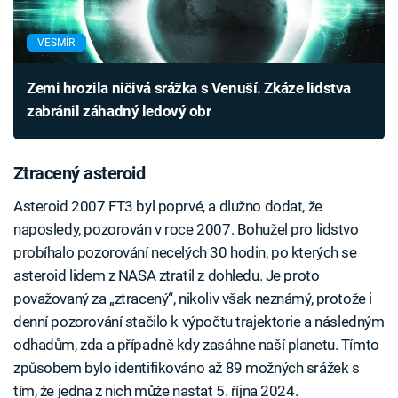
VESMÍR
Zemi hrozila ničivá srážka s Venuší. Zkáze lidstva
zabránil záhadný ledový obr
Ztracený asteroid
Asteroid 2007 FT3 byl poprvé, a dlužno dodat, že
naposledy, pozorován v roce 2007. Bohužel pro lidstvo
probíhalo pozorování necelých 30 hodin, po kterých se
asteroid lidem z NASA ztratil z dohledu. Je proto
považovaný za „ztracený“, nikoliv však neznámý, protože i
denní pozorování stačilo k výpočtu trajektorie a následným
odhadům, zda a případně kdy zasáhne naší planetu. Tímto
způsobem bylo identifikováno až 89 možných srážek s
tím, že jedna z nich může nastat 5. října 2024.