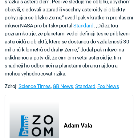
srážka s asteroidem. Pečlivě sledujeme oblohu, abychom
objevili, sledovali a zařadili všechny asteroidy či objekty
pohybující se blízko Země,“ uvedl pak v krátkém prohlášení
mluvčí NASA pro britský portál
Standard
. „Důležitou
poznámkou je, že planetární vědci definují těsné přiblížení
asteroidů u objektů, které se dostanou do vzdálenosti 30
milionů kilometrů od dráhy Země,“ dodal pak mluvčí na
uklidněnou a potvrdil, že čím čím větší asteroid je, tím
snadněji ho odborníci na planetární obranu najdou a
mohou vyhodnocovat rizika.
Zdroj:
Science Times
,
GB News
,
Standard
,
Fox News
Adam Vala