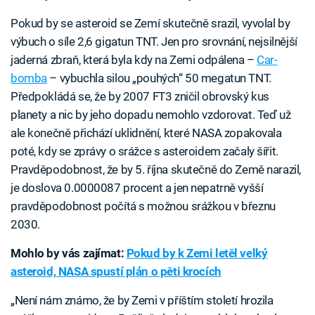
Pokud by se asteroid se Zemí skutečně srazil, vyvolal by
výbuch o síle 2,6 gigatun TNT. Jen pro srovnání, nejsilnější
jaderná zbraň, která byla kdy na Zemi odpálena –
Car-
bomba
– vybuchla silou „pouhých“ 50 megatun TNT.
Předpokládá se, že by 2007 FT3 zničil obrovský kus
planety a nic by jeho dopadu nemohlo vzdorovat. Teď už
ale konečně přichází uklidnění, které NASA zopakovala
poté, kdy se zprávy o srážce s asteroidem začaly šířit.
Pravděpodobnost, že by 5. října skutečně do Země narazil,
je doslova 0.0000087 procent a jen nepatrně vyšší
pravděpodobnost počítá s možnou srážkou v březnu
2030.
Mohlo by vás zajímat:
Pokud by k Zemi letěl velký
asteroid, NASA spustí plán o pěti krocích
„Není nám známo, že by Zemi v příštím století hrozila