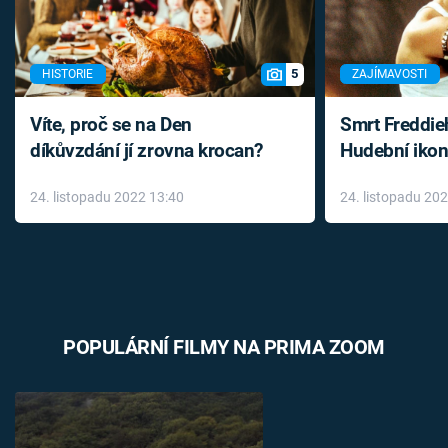
5
HISTORIE
ZAJÍMAVOSTI
Víte, proč se na Den
Smrt Freddie
díkůvzdání jí zrovna krocan?
Hudební ikon
až do konce 
24. listopadu 2022 13:40
24. listopadu 20
léky
POPULÁRNÍ FILMY NA PRIMA ZOOM