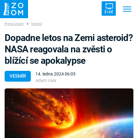
ŽIVĚ
Prima Zoom
■
Vesmír
Trendy:
ZRÁDCI
UFO
DRUHÁ SVĚTOVÁ VÁLKA
Dopadne letos na Zemi asteroid?
ZÁHADY
VETŘELCI DÁVNOVĚKU
NASA reagovala na zvěsti o
blížící se apokalypse
14. ledna 2024 06:05
VESMÍR
Adam Vala
Témata
Témata
Pořady
TV Program