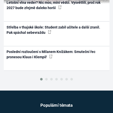
Letošní vlna veder? Nic moc, míní vědci. Vysvětlili, proč rok
2027 bude zřejmě daleko horší
Střelba v thajské škole: Student zabil učitele a další zranil.
Pak spáchal sebevraždu
Poslední rozloučení s Milanem Knížákem: Smuteční řec
pronesou Klaus i Klempíř
Populární témata