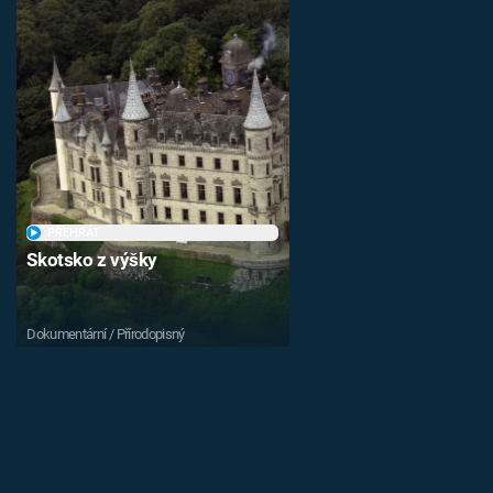
PŘEHRÁT
Skotsko z výšky
Dokumentární / Přírodopisný