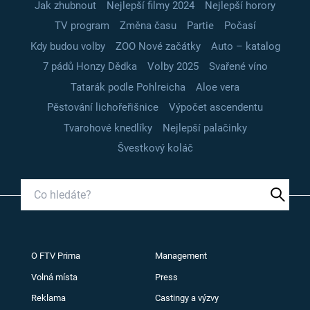
Jak zhubnout
Nejlepší filmy 2024
Nejlepší horory
TV program
Změna času
Partie
Počasí
Kdy budou volby
ZOO Nové začátky
Auto – katalog
7 pádů Honzy Dědka
Volby 2025
Svařené víno
Tatarák podle Pohlreicha
Aloe vera
Pěstování lichořeřišnice
Výpočet ascendentu
Tvarohové knedlíky
Nejlepší palačinky
Švestkový koláč
O FTV Prima
Management
Volná místa
Press
Reklama
Castingy a výzvy