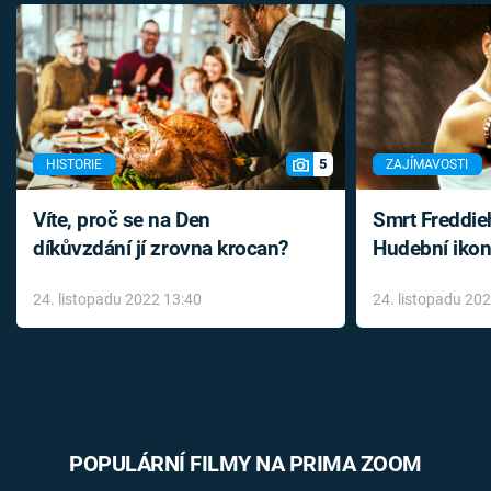
5
HISTORIE
ZAJÍMAVOSTI
Víte, proč se na Den
Smrt Freddie
díkůvzdání jí zrovna krocan?
Hudební ikon
až do konce 
24. listopadu 2022 13:40
24. listopadu 20
léky
POPULÁRNÍ FILMY NA PRIMA ZOOM