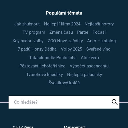
Populární témata
Jak zhubnout
Nejlepší filmy 2024
Nejlepší horory
TV program
Změna času
Partie
Počasí
Kdy budou volby
ZOO Nové začátky
Auto – katalog
7 pádů Honzy Dědka
Volby 2025
Svařené víno
Tatarák podle Pohlreicha
Aloe vera
Pěstování lichořeřišnice
Výpočet ascendentu
Tvarohové knedlíky
Nejlepší palačinky
Švestkový koláč
O FTV Prima
Management