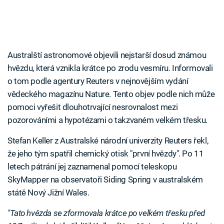
Australští astronomové objevili nejstarší dosud známou
hvězdu, která vznikla krátce po zrodu vesmíru. Informovali
o tom podle agentury Reuters v nejnovějším vydání
vědeckého magazínu Nature. Tento objev podle nich může
pomoci vyřešit dlouhotrvající nesrovnalost mezi
pozorováními a hypotézami o takzvaném velkém třesku.
Stefan Keller z Australské národní univerzity Reuters řekl,
že jeho tým spatřil chemický otisk "první hvězdy". Po 11
letech pátrání jej zaznamenal pomocí teleskopu
SkyMapper na observatoři Siding Spring v australském
státě Nový Jižní Wales.
"Tato hvězda se zformovala krátce po velkém třesku před