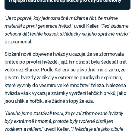
Nejlepší astronomické aplikace pro chytré telefony
"Je to poprvé, kdy jednoznačně můžeme říct, že máme
materiál z první generace hvězd,"
uvedl Keller.
"Teď budeme
schopní dát tenhle kousek skládačky na jeho správné místo,"
poznamenal.
Složení nově objevené hvězdy ukazuje, že se zformovala
krátce po prvotní hvězdě, jejíž hmotnost byla šedesátkrát
větší než Slunce. Podle Kellera se původně mělo za to, že
prvotní hvězdy zanikaly v extrémně prudkých explozích,
které vyvrhly do vesmíru velké množství železa. Nalezená
hvězda však vykazuje známky vyvržení lehčích prvků, jako
jsou uhlík a hořčík, ale žádné stopy železa.
"Dlouho jsme zastávali teorii, že první zformované hvězdy
byly extrémně hmotné, protože byly tvořené čistě jen
vodíkem a héliem,"
uvedl Keller.
"Hvězda je ale jako cibule
–