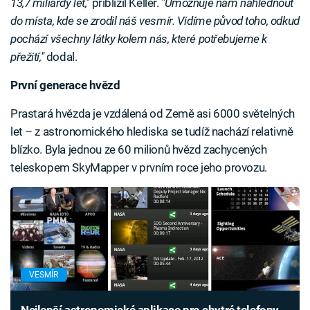
13,7 miliardy let,"
přiblížil Keller.
"Umožňuje nám nahlédnout
do místa, kde se zrodil náš vesmír. Vidíme původ toho, odkud
pochází všechny látky kolem nás, které potřebujeme k
přežití,"
dodal.
První generace hvězd
Prastará hvězda je vzdálená od Země asi 6000 světelných
let – z astronomického hlediska se tudíž nachází relativně
blízko. Byla jednou ze 60 milionů hvězd zachycených
teleskopem SkyMapper v prvním roce jeho provozu.
VESMÍR