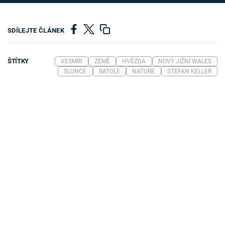
SDÍLEJTE ČLÁNEK
ŠTÍTKY
VESMÍR
ZEMĚ
HVĚZDA
NOVÝ JIŽNÍ WALES
SLUNCE
BATOLE
NATURE
STEFAN KELLER