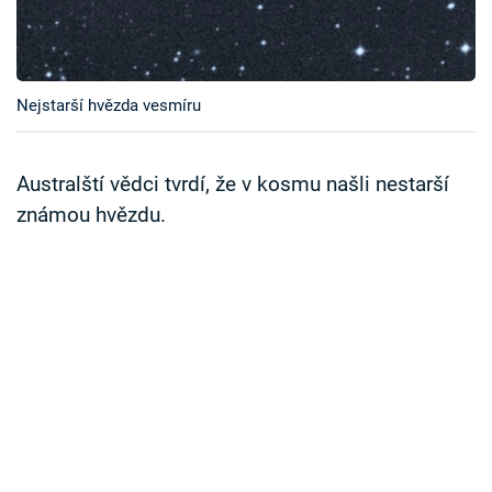
Časopis
Sledujte prima+
Nejstarší hvězda vesmíru
Přihlášení
Australští vědci tvrdí, že v kosmu našli nestarší
známou hvězdu.
Sledujte nás