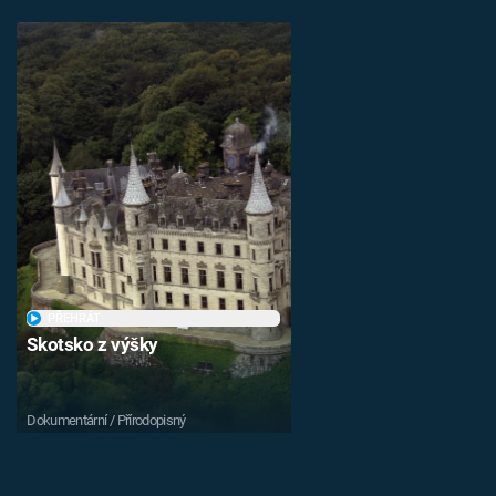
PŘEHRÁT
Skotsko z výšky
Dokumentární / Přírodopisný