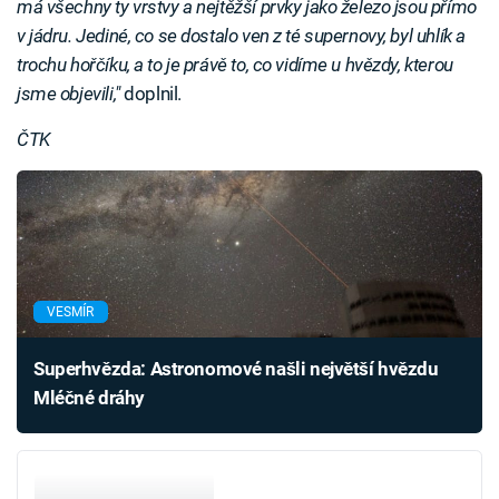
má všechny ty vrstvy a nejtěžší prvky jako železo jsou přímo
v jádru. Jediné, co se dostalo ven z té supernovy, byl uhlík a
trochu hořčíku, a to je právě to, co vidíme u hvězdy, kterou
jsme objevili,"
doplnil.
ČTK
VESMÍR
Superhvězda: Astronomové našli největší hvězdu
Mléčné dráhy