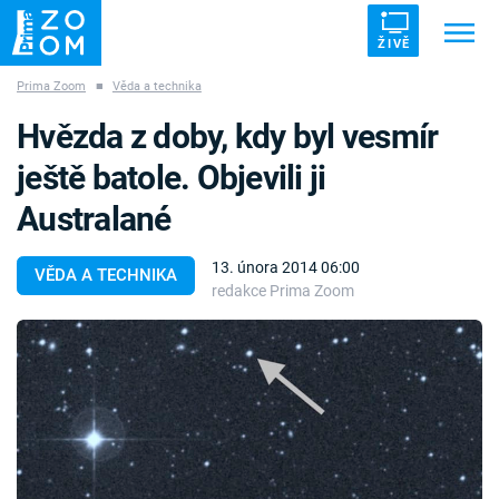
ŽIVĚ
Prima Zoom
■
Věda a technika
Trendy:
ZRÁDCI
UFO
DRUHÁ SVĚTOVÁ VÁLKA
Hvězda z doby, kdy byl vesmír
ZÁHADY
VETŘELCI DÁVNOVĚKU
ještě batole. Objevili ji
Australané
13. února 2014 06:00
VĚDA A TECHNIKA
redakce Prima Zoom
Témata
Témata
Pořady
TV Program