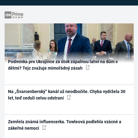
Podmínka pro Ukrajince za útok zápalnou lahví na dům s
dětmi? Tejc zvažuje mimořádný zásah
Na „Švarcenberský“ kanál už neodbočíte. Chyba vydržela 30
let, teď ceduli celou odstraní
Zemřela známá influencerka. Towleová podlehla vzácné a
zákeřné nemoci