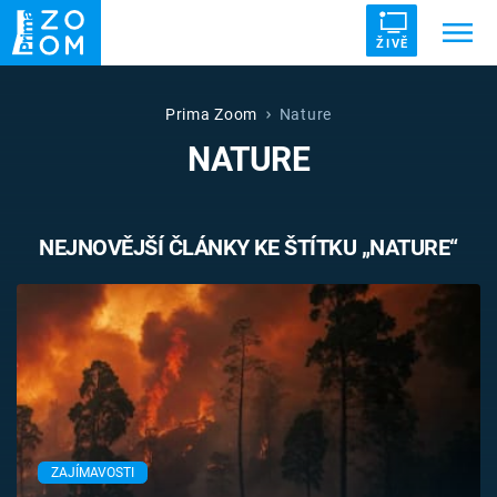
ŽIVĚ
Trendy:
ZRÁDCI
UFO
DRUHÁ SVĚTOVÁ VÁLKA
Prima Zoom
Nature
NATURE
ZÁHADY
VETŘELCI DÁVNOVĚKU
NEJNOVĚJŠÍ ČLÁNKY KE ŠTÍTKU „NATURE“
Témata
Témata
Pořady
TV Program
ZAJÍMAVOSTI