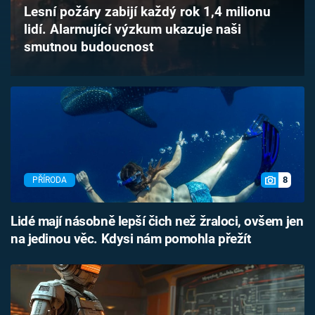
Lesní požáry zabijí každý rok 1,4 milionu
Časopis
lidí. Alarmující výzkum ukazuje naši
smutnou budoucnost
Sledujte prima+
Přihlášení
Sledujte nás
8
PŘÍRODA
Lidé mají násobně lepší čich než žraloci, ovšem jen
na jedinou věc. Kdysi nám pomohla přežít