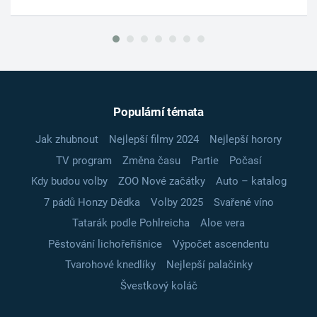
Populární témata
Jak zhubnout
Nejlepší filmy 2024
Nejlepší horory
TV program
Změna času
Partie
Počasí
Kdy budou volby
ZOO Nové začátky
Auto – katalog
7 pádů Honzy Dědka
Volby 2025
Svařené víno
Tatarák podle Pohlreicha
Aloe vera
Pěstování lichořeřišnice
Výpočet ascendentu
Tvarohové knedlíky
Nejlepší palačinky
Švestkový koláč