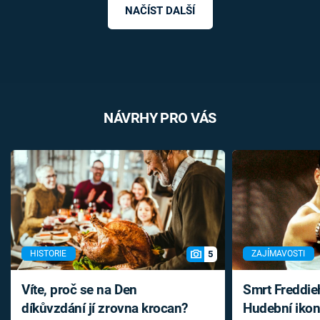
NAČÍST DALŠÍ
NÁVRHY PRO VÁS
5
HISTORIE
ZAJÍMAVOSTI
Víte, proč se na Den
Smrt Freddie
díkůvzdání jí zrovna krocan?
Hudební ikon