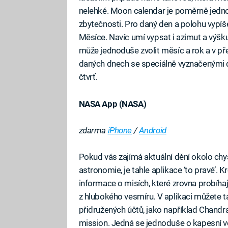
nelehké. Moon calendar je poměrně jedno
zbytečnosti. Pro daný den a polohu vypíše
Měsíce. Navíc umí vypsat i azimut a výšku
může jednoduše zvolit měsíc a rok a v p
daných dnech se speciálně vyznačenými dn
čtvrť.
NASA App (NASA)
zdarma
iPhone
/
Android
Pokud vás zajímá aktuální dění okolo ch
astronomie, je tahle aplikace ‘to pravé’. 
informace o misích, které zrovna probíha
z hlubokého vesmíru. V aplikaci můžete 
přidružených účtů, jako například Chand
mission. Jedná se jednoduše o kapesní 