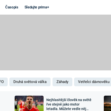
Časopis
Sledujte prima+
Věda a
Války
technika
STUDENÁ V
KORONAVIRUS
VÁLKA VE
VIETNAMU
VESMÍR
VÁLEČNÉ FI
MARS
SERIÁLY
FO
Druhá světová válka
Záhady
Vetřelci dávnověku
Nejhlasitější člověk na světě
Záhady a
Zajímav
řve stejně jako motor
letadla. Můžete vedle něj
konspirace