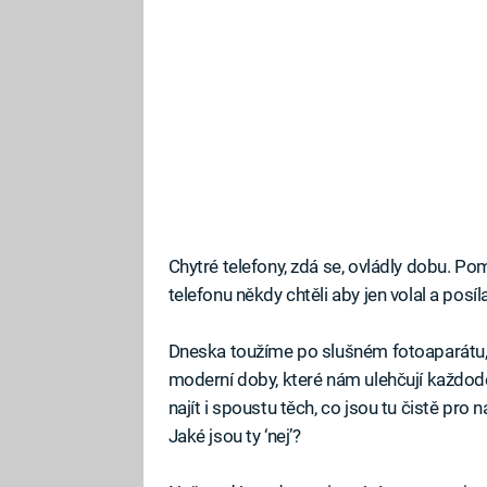
Chytré telefony, zdá se, ovládly dobu. P
telefonu někdy chtěli aby jen volal a posíla
Dneska toužíme po slušném fotoaparátu,
moderní doby, které nám ulehčují každode
najít i spoustu těch, co jsou tu čistě pro
Jaké jsou ty ‘nej’?