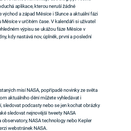
duchá aplikace, kterou neruší žádné
 východ a západ Měsíce i Slunce a aktuální fázi
 Měsíce v určitém čase. V kalendáři si uživatel
řehledném výpisu se ukážou fáze Měsíce v
y, kdy nastává nov, úplněk, první a poslední
ystaných misí NASA, popřípadě novinky ze světa
Krom aktuálního dění můžete vyhledávat i
jí, sledovat podcasty nebo se jen kochat obrázky
také sledovat nejnovější tweety NASA
ra observatory, NASA technology nebo Kepler
verzi webstránek NASA.