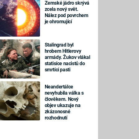
Zemské jádro skrývá
zcela nový svět.
Nález pod povrchem
je ohromující
Stalingrad byl
hrobem Hitlerovy
armády. Žukov vlákal
statisíce nacistů do
smrtící pasti
Neandertálce
nevyhubila válka s
člověkem. Nový
objev ukazuje na
zkázonosné
rozhodnutí