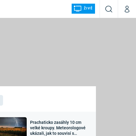
ŽIVĚ
Vyhledávání
Můj p
Prima+
ÁLKA
CNN Prima NEWS
Prima FRESH
Prima LIVING
LMY A
Prima Ženy
Prima LAJK
Prachaticko zasáhly 10 cm
osti
velké kroupy. Meteorologové
Sledujte nás
ukázali, jak to souvisí s