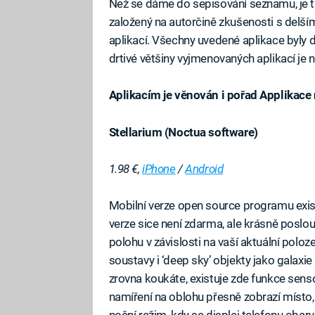
Než se dáme do sepisování seznamu, je tř
založený na autorčině zkušenosti s del
aplikací. Všechny uvedené aplikace byly 
drtivé většiny vyjmenovaných aplikací je 
Aplikacím je věnován i pořad Applikace
Stellarium (Noctua software)
Fa
1.98 €,
iPhone
/
Android
Mobilní verze open source programu exis
verze sice není zdarma, ale krásně poslo
polohu v závislosti na vaší aktuální poloz
soustavy i ‘deep sky’ objekty jako galax
zrovna koukáte, existuje zde funkce senso
namíření na oblohu přesně zobrazí místo, 