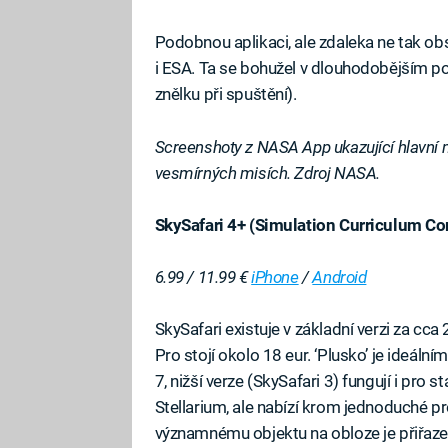
Podobnou aplikaci, ale zdaleka ne tak 
i ESA. Ta se bohužel v dlouhodobějším p
znělku při spuštění).
Screenshoty z NASA App ukazující hlavní 
vesmírných misích. Zdroj NASA.
SkySafari 4+ (Simulation Curriculum Co
6.99 / 11.99 €
iPhone
/
Android
SkySafari existuje v základní verzi za cca 
Pro stojí okolo 18 eur. ‘Plusko’ je ideál
7, nižší verze (SkySafari 3) fungují i pro 
Stellarium, ale nabízí krom jednoduché p
významnému objektu na obloze je přiřaze