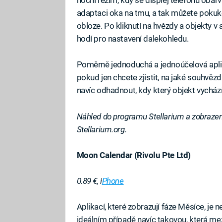
noční režim, kdy se displej telefonu obar
adaptaci oka na tmu, a tak můžete pokuko
obloze. Po kliknutí na hvězdy a objekty v a
hodí pro nastavení dalekohledu.
Poměrně jednoduchá a jednoúčelová aplikac
pokud jen chcete zjistit, na jaké souhvě
navíc odhadnout, kdy který objekt vychází
Náhled do programu Stellarium a zobrazení
Stellarium.org.
Moon Calendar (Rivolu Pte Ltd)
0.89 €, i
Phone
Aplikací, které zobrazují fáze Měsíce, je n
ideálním případě navíc takovou, která mez