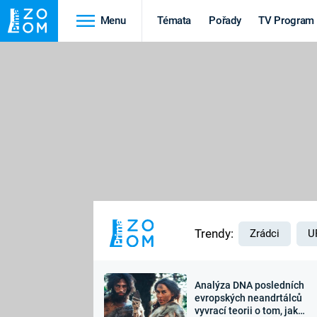
Menu
Témata
Pořady
TV Program
Cestování
Historie
HRADY A ZÁMKY
VIKINGOVÉ
HEDVÁBNÁ STEZKA
EPIDEMIE A
PANDEMIE
PŘÍRODA
STAROVĚKÝ EGYPT
Trendy:
Zrádci
U
Analýza DNA posledních
Druhá
Výročí
evropských neandrtálců
vyvrací teorii o tom, jak
světová válka