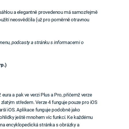
obsáhlou a elegantně provedenou má samozřejmě
oužití neosvědčila (už pro poměrně otravnou
menu, podcasty a stránku s informacemi o
rp.)
2 eura a pak ve verzi Plus a Pro, přičemž verze
ním zlatým středem. Verze 4 funguje pouze pro iOS
starší iOS. Aplikace funguje podobně jako
rohlídky ještě mnohem víc funkcí. Ke každému
na encyklopedická stránka s obrázky a