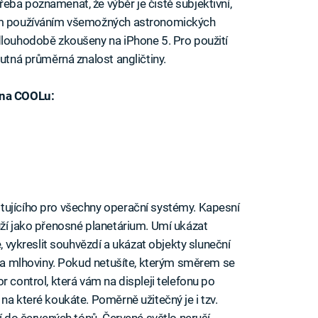
eba poznamenat, že výběr je čistě subjektivní,
ším používáním všemožných astronomických
dlouhodobě zkoušeny na iPhone 5. Pro použití
nutná průměrná znalost angličtiny.
 na COOLu:
iled to fetch
tujícího pro všechny operační systémy. Kapesní
uží jako přenosné planetárium. Umí ukázat
e, vykreslit souhvězdí a ukázat objekty sluneční
ie a mlhoviny. Pokud netušíte, kterým směrem se
r control, která vám na displeji telefonu po
na které koukáte. Poměrně užitečný je i tzv.