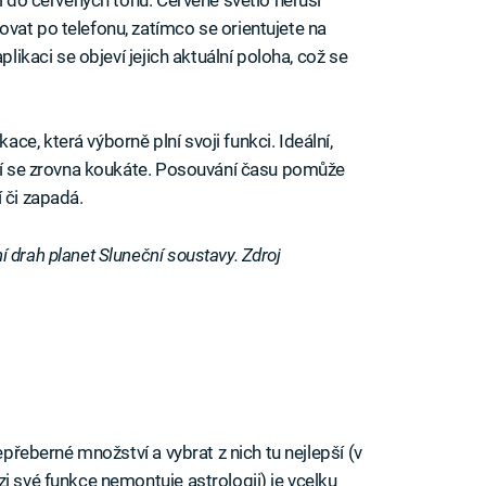
ví do červených tónů. Červené světlo neruší
vat po telefonu, zatímco se orientujete na
plikaci se objeví jejich aktuální poloha, což se
e, která výborně plní svoji funkci. Ideální,
zdí se zrovna koukáte. Posouvání času pomůže
 či zapadá.
 drah planet Sluneční soustavy. Zdroj
epřeberné množství a vybrat z nich tu nejlepší (v
i své funkce nemontuje astrologii) je vcelku