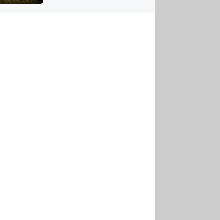
US
tornádem
RSUS
ZE A