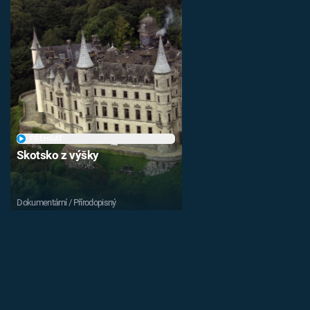
PŘEHRÁT
Skotsko z výšky
Dokumentární / Přírodopisný