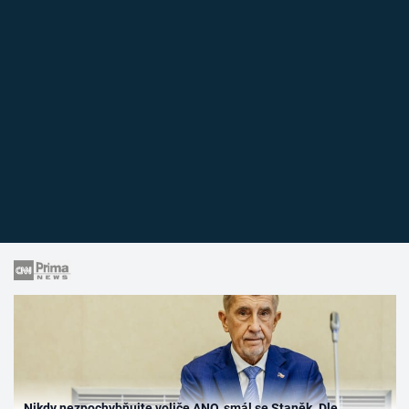
Nikdy nezpochybňujte voliče ANO, smál se Staněk. Dle