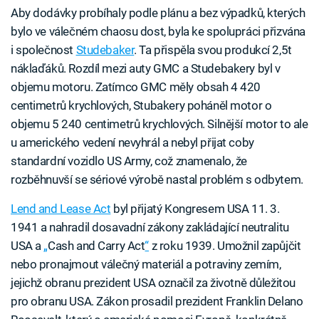
Aby dodávky probíhaly podle plánu a bez výpadků, kterých
bylo ve válečném chaosu dost, byla ke spolupráci přizvána
i společnost
Studebaker
. Ta přispěla svou produkcí 2,5t
náklaďáků. Rozdíl mezi auty GMC a Studebakery byl v
objemu motoru. Zatímco GMC měly obsah 4 420
centimetrů krychlových, Stubakery poháněl motor o
objemu 5 240 centimetrů krychlových. Silnější motor to ale
u amerického vedení nevyhrál a nebyl přijat coby
standardní vozidlo US Army, což znamenalo, že
rozběhnuvší se sériové výrobě nastal problém s odbytem.
Lend and Lease Act
byl přijatý Kongresem USA 11. 3.
1941 a nahradil dosavadní zákony zakládající neutralitu
USA a
„
Cash and Carry Act
“
z roku 1939. Umožnil zapůjčit
nebo pronajmout válečný materiál a potraviny zemím,
jejichž obranu prezident USA označil za životně důležitou
pro obranu USA. Zákon prosadil prezident Franklin Delano