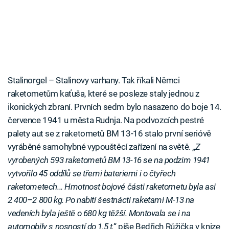
Stalinorgel – Stalinovy varhany. Tak říkali Němci
raketometům kaťuša, které se posleze staly jednou z
ikonických zbraní. Prvních sedm bylo nasazeno do boje 14.
července 1941 u města Rudnja. Na podvozcích pestré
palety aut se z raketometů BM 13-16 stalo první serióvě
vyráběné samohybné vypouštěcí zařízení na světě. „
Z
vyrobených 593 raketometů BM 13-16 se na podzim 1941
vytvořilo 45 oddílů se třemi bateriemi i o čtyřech
raketometech... Hmotnost bojové části raketometu byla asi
2 400–2 800 kg. Po nabití šestnácti raketami M-13 na
vedeních byla ještě o 680 kg těžší. Montovala se i na
automobily s nosností do 1,5 t,
“ píše Bedřich Růžička v knize