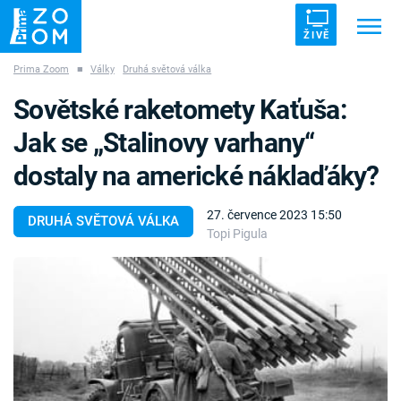
ŽIVĚ
Prima Zoom
■
Války
Druhá světová válka
Trendy:
ZRÁDCI
UFO
DRUHÁ SVĚTOVÁ VÁLKA
Sovětské raketomety Kaťuša:
ZÁHADY
VETŘELCI DÁVNOVĚKU
Jak se „Stalinovy varhany“
dostaly na americké náklaďáky?
27. července 2023 15:50
DRUHÁ SVĚTOVÁ VÁLKA
Topi Pigula
Témata
Témata
Pořady
TV Program