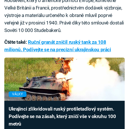
Roosevelt, který o americké pomoci Evropě, konkrétně
Velké Británii a Francii, prostřednictvím dodávek výzbroje,
výstroje a materiálu určeného k obraně mluvil poprvé
veřejně již v prosinci 1940. Právě díky této smlouvě dostali
Sověti 10 000 Studebakerů.
Čtěte také:
Ruční granát zničil ruský tank za 108
milionů. Podívejte se na precizní ukrajinskou práci
VÁLKY
Ukrajinci zlikvidovali ruský protiletadlový systém.
Podívejte se na zásah, který zničí vše v okruhu 100
metrů