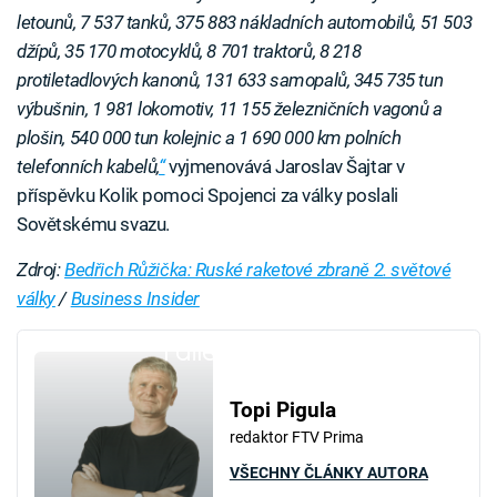
letounů, 7 537 tanků, 375 883 nákladních automobilů, 51 503
džípů, 35 170 motocyklů, 8 701 traktorů, 8 218
protiletadlových kanonů, 131 633 samopalů, 345 735 tun
výbušnin, 1 981 lokomotiv, 11 155 železničních vagonů a
plošin, 540 000 tun kolejnic a 1 690 000 km polních
telefonních kabelů,
“
vyjmenovává Jaroslav Šajtar v
příspěvku Kolik pomoci Spojenci za války poslali
Sovětskému svazu.
Zdroj:
Bedřich Růžička: Ruské raketové zbraně 2. světové
války
/
Business Insider
Failed to fetch
Topi Pigula
redaktor FTV Prima
VŠECHNY ČLÁNKY AUTORA