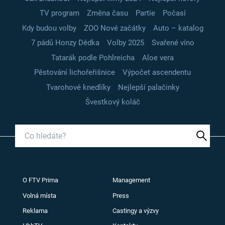
TV program
Změna času
Partie
Počasí
Kdy budou volby
ZOO Nové začátky
Auto – katalog
7 pádů Honzy Dědka
Volby 2025
Svařené víno
Tatarák podle Pohlreicha
Aloe vera
Pěstování lichořeřišnice
Výpočet ascendentu
Tvarohové knedlíky
Nejlepší palačinky
Švestkový koláč
O FTV Prima
Management
Volná místa
Press
Reklama
Castingy a výzvy