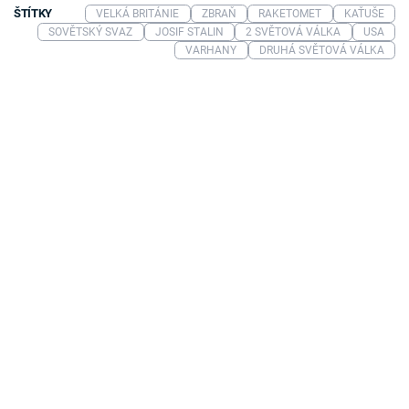
ŠTÍTKY
VELKÁ BRITÁNIE
ZBRAŇ
RAKETOMET
KAŤUŠE
SOVĚTSKÝ SVAZ
JOSIF STALIN
2 SVĚTOVÁ VÁLKA
USA
VARHANY
DRUHÁ SVĚTOVÁ VÁLKA