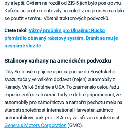
byla lepší. Ovšem na rozdíl od ZIS-5 jich bylo poskrovnu.
Kaťuše se proto montovaly na cokoliv, co je uneslo a dalo
se použít v terénu. Včetně traktorových podvozků.
Čtěte také:
Vážný problém pro Ukrajinu: Rusko
přemístilo obávaný raketový systém. Bránit se mu je
nesmírně složité
Stalinovy varhany na americkém podvozku
Díky Smlouvě o půjčce a pronájmu se do Sovětského
svazu začaly ve velkém dodávat (nejen) automobily z
Kanady, Velké Británie a USA. To znamenalo celou řadu
experimentů s kaťušemi. Tady je dobré připomenout, že
automobily pro námořnictvo a námořní pěchotu měla na
starosti společnost International Harvester, zatímco
automobilový park pro US Army zajišťovala společnost
Generals Motors Corporation
(GMC).