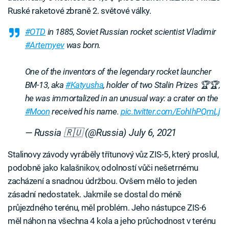
Ruské raketové zbraně 2. světové války.
#OTD
in 1885, Soviet Russian rocket scientist Vladimir
#Artemyev
was born.
One of the inventors of the legendary rocket launcher
BM-13, aka
#Katyusha
, holder of two Stalin Prizes 🏆🏆,
he was immortalized in an unusual way: a crater on the
#Moon
received his name.
pic.twitter.com/EohIhPQmLj
— Russia 🇷🇺 (@Russia)
July 6, 2021
Stalinovy závody vyráběly třítunový vůz ZIS-5, který proslul,
podobně jako kalašnikov, odolností vůči nešetrnému
zacházení a snadnou údržbou. Ovšem mělo to jeden
zásadní nedostatek. Jakmile se dostal do méně
průjezdného terénu, měl problém. Jeho nástupce ZIS-6
měl náhon na všechna 4 kola a jeho průchodnost v terénu