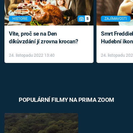
5
HISTORIE
ZAJÍMAVOSTI
Víte, proč se na Den
Smrt Freddie
díkůvzdání jí zrovna krocan?
Hudební ikon
až do konce 
24. listopadu 2022 13:40
24. listopadu 20
léky
POPULÁRNÍ FILMY NA PRIMA ZOOM