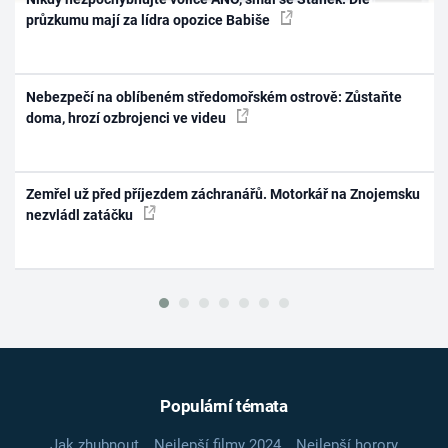
průzkumu mají za lídra opozice Babiše
Nebezpečí na oblíbeném středomořském ostrově: Zůstaňte
doma, hrozí ozbrojenci ve videu
Zemřel už před příjezdem záchranářů. Motorkář na Znojemsku
nezvládl zatáčku
Populární témata
Jak zhubnout
Nejlepší filmy 2024
Nejlepší horory