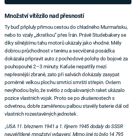
Množství vítězilo nad přesností
Ty buď připluly přímou cestou do chladného Murmaňsku,
nebo to vzaly „zkratkou“ přes Írán. Právě Studebakery se
díky silnějšímu tahu motorů ukázaly jako vhodné. Měly
dobrou průchodnost v terénu a secvičená posádka
dokázala připravit auto z pochodové polohy do bojové za
pouhopouhé 2–3 minuty. Kaťuše nepatřily mezi
nepřesnější zbraně, zato při salvách dokázaly zasypat
poměrně velkou plochu smrtící smrští střepin. Ovšem
nevýhodou bylo, že světlo z odpalovaných raket ukázalo
pozice vlastních vojsk. Proto se po zkušenostech s
odvetnou, dobře zaměřenou palbou stavěly baterie dál od
vlastních rozestavěných jednotek.
„
USA 11. březnem 1941 a 1. říjnem 1945 dodaly do SSSR
neuvěřitlené množství vybavení. Mimo jiné to bylo 14 795