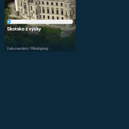
PŘEHRÁT
Skotsko z výšky
Dokumentární / Přírodopisný