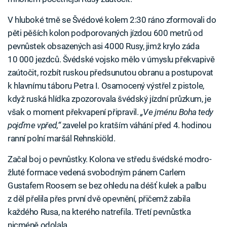
V hluboké tmě se Švédové kolem 2:30 ráno zformovali do
pěti pěších kolon podporovaných jízdou 600 metrů od
pevnůstek obsazených asi 4000 Rusy, jimž krylo záda
10 000 jezdců. Švédské vojsko mělo v úmyslu překvapivě
zaútočit, rozbít ruskou předsunutou obranu a postupovat
k hlavnímu táboru Petra I. Osamocený výstřel z pistole,
když ruská hlídka zpozorovala švédský jízdní průzkum, je
však o moment překvapení připravil.
„Ve jménu Boha tedy
pojďme vpřed,“
zavelel po kratším váhání před 4. hodinou
ranní polní maršál Rehnskiöld.
Začal boj o pevnůstky. Kolona ve středu švédské modro-
žluté formace vedená svobodným pánem Carlem
Gustafem Roosem se bez ohledu na déšť kulek a palbu
z děl přelila přes první dvě opevnění, přičemž zabila
každého Rusa, na kterého natrefila. Třetí pevnůstka
nicméně odolala.