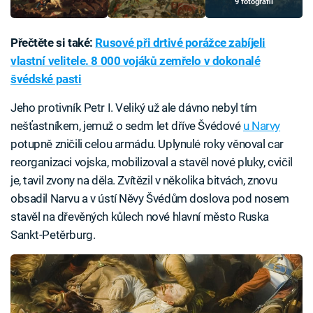
9 fotografií
Přečtěte si také:
Rusové při drtivé porážce zabíjeli
vlastní velitele. 8 000 vojáků zemřelo v dokonalé
švédské pasti
Jeho protivník Petr I. Veliký už ale dávno nebyl tím
nešťastníkem, jemuž o sedm let dříve Švédové
u Narvy
potupně zničili celou armádu. Uplynulé roky věnoval car
reorganizaci vojska, mobilizoval a stavěl nové pluky, cvičil
je, tavil zvony na děla. Zvítězil v několika bitvách, znovu
obsadil Narvu a v ústí Něvy Švédům doslova pod nosem
stavěl na dřevěných kůlech nové hlavní město Ruska
Sankt-Petěrburg.