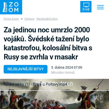
ŽIVĚ
Prima Zoom
■
Historie
Nejslavnější bitvy
Trendy:
ZRÁDCI
UFO
DRUHÁ SVĚTOVÁ VÁLKA
Za jedinou noc umrzlo 2000
ZÁHADY
VETŘELCI DÁVNOVĚKU
vojáků. Švédské tažení bylo
katastrofou, kolosální bitva s
Rusy se zvrhla v masakr
Témata
5. dubna 2024 07:00
NEJSLAVNĚJŠÍ BITVY
Miroslav Honsů
Témata
Failed to fetch
Ruské války (1) - Bitva u Poltavy.mp4
Pořady
Na podzim 1707 se švédský král Karel XII.
TV Program
rozhodl vpadnout do Ruska a po porážce Dánska,