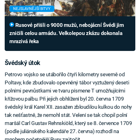
NEJSLAVNĚJŠÍ BITVY
Rusové přišli o 9000 mužů, nebojácní Švédi jim
zničili celou armádu. Velkolepou zkázu dokonala
mrazivá řeka
Švédský útok
Petrovo vojsko se utábořilo čtyři kilometry severně od
Poltavy, kde zbudovalo opevněný tábor vyztužený deseti
polními pevnůstkami ve tvaru písmene T umožňujícími
křížovou palbu. Při jejich obhlížení byl 20. června 1709
švédský král Karel XII. zasažen zbloudilou kulkou do nohy
tak nešťastně, že nemohl stát. Velení se tak chopil polní
maršál Carl Gustav Rehnskiöld, který se 8. července 1709
(podle juliánského kalendáře 27. června) rozhodl na
mnohem početnější Rusy zaútočit.