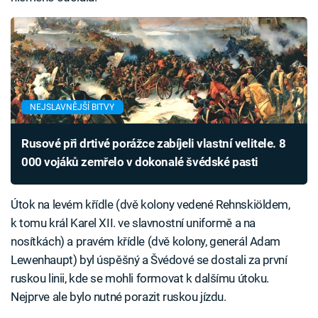
NEJSLAVNĚJŠÍ BITVY
Rusové při drtivé porážce zabíjeli vlastní velitele. 8
000 vojáků zemřelo v dokonalé švédské pasti
Útok na levém křídle (dvě kolony vedené Rehnskiöldem,
k tomu král Karel XII. ve slavnostní uniformě a na
nosítkách) a pravém křídle (dvě kolony, generál Adam
Lewenhaupt) byl úspěšný a Švédové se dostali za první
ruskou linii, kde se mohli formovat k dalšímu útoku.
Nejprve ale bylo nutné porazit ruskou jízdu.