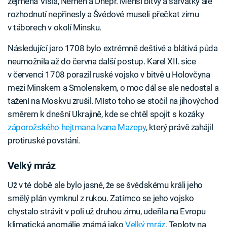
zejména Visla, Němen a Dněpr. Menší bitvy a šarvátky ale
rozhodnutí nepřinesly a Švédové museli přečkat zimu
v táborech v okolí Minsku.
Následující jaro 1708 bylo extrémně deštivé a blátivá půda
neumožnila až do června další postup. Karel XII. sice
v červenci 1708 porazil ruské vojsko v bitvě u Holovčyna
mezi Minskem a Smolenskem, o moc dál se ale nedostal a
tažení na Moskvu zrušil. Místo toho se stočil na jihovýchod
směrem k dnešní Ukrajině, kde se chtěl spojit s kozáky
záporožského hejtmana Ivana Mazepy
, který právě zahájil
protiruské povstání.
Velký mráz
Už v té době ale bylo jasné, že se švédskému králi jeho
smělý plán vymknul z rukou. Zatímco se jeho vojsko
chystalo strávit v poli už druhou zimu, udeřila na Evropu
klimatická anomálie známá jako
Velký mráz
. Teploty na