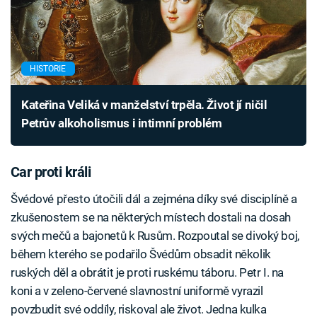
HISTORIE
Kateřina Veliká v manželství trpěla. Život jí ničil
Petrův alkoholismus i intimní problém
Car proti králi
Švédové přesto útočili dál a zejména díky své disciplíně a
zkušenostem se na některých místech dostali na dosah
svých mečů a bajonetů k Rusům. Rozpoutal se divoký boj,
během kterého se podařilo Švédům obsadit několik
ruských děl a obrátit je proti ruskému táboru. Petr I. na
koni a v zeleno-červené slavnostní uniformě vyrazil
povzbudit své oddíly, riskoval ale život. Jedna kulka