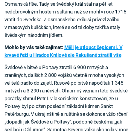
Osmanská říše. Tady se švédský král stal na pět let
nedobrovolným hostem sultána, než se mohl v roce 1715
vrátit do Švédska. Z osmanského exilu si přivezl zálibu
v masových kuličkách, které se od té doby takřka staly
švédským národním jídlem.
Mohlo by vás také zajímat:
Měli je utlouct čepicemi. V
krvavé řeži u Hradce Králové ale Rakušané ztratili vše
Švédové v bitvě u Poltavy ztratili 6 900 mrtvých a
zraněných, dalších 2 800 vojáků včetně mnoha vysokých
velitelů padlo do zajetí. Rusové po bitvě napočítali 1 345
mrtvých a 3 290 raněných. Ohromný význam této švédské
porážky shrnul Petr I. v lakonickém konstatování, že u
Poltavy byl položen poslední základní kámen Sankt
Petěrburgu. V ukrajinštině a ruštině se dokonce vžilo rčení
„dopadli jak Švédové u Poltavy“, podobné českému „jak
sedláci u Chlumce“. Samotná Severní válka skončila v roce