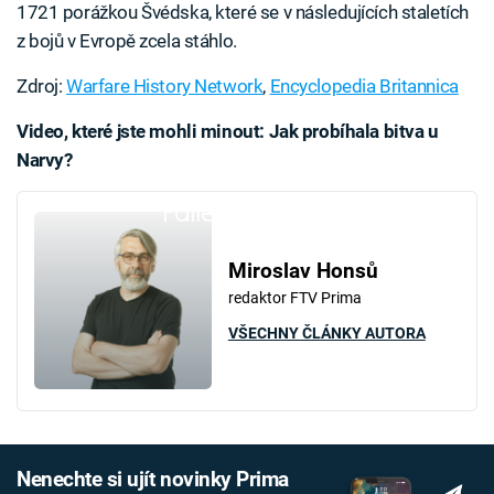
1721 porážkou Švédska, které se v následujících staletích
z bojů v Evropě zcela stáhlo.
Zdroj:
Warfare History Network
,
Encyclopedia Britannica
Video, které jste mohli minout: Jak probíhala bitva u
Narvy?
Failed to fetch
Miroslav Honsů
redaktor FTV Prima
VŠECHNY ČLÁNKY AUTORA
Nenechte si ujít novinky Prima