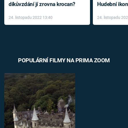
díkůvzdání jí zrovna krocan?
Hudební ikon
až do konce 
24. listopadu 2022 13:40
24. listopadu 20
léky
POPULÁRNÍ FILMY NA PRIMA ZOOM