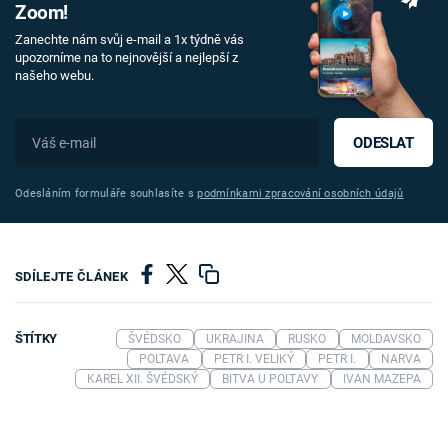
Zoom!
Zanechte nám svůj e-mail a 1x týdně vás
upozorníme na to nejnovější a nejlepší z
našeho webu.
ODESLAT
Odesláním formuláře souhlasíte s
podmínkami zpracování osobních údajů
SDÍLEJTE ČLÁNEK
ŠTÍTKY
ŠVÉDSKO
UKRAJINA
RUSKO
MOLDAVSKO
POLTAVA
PETR I. VELIKÝ
PETR I.
NARVA
KAREL XII. ŠVÉDSKÝ
BITVA U POLTAVY
IVAN MAZEPA