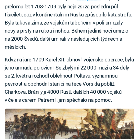
přelomu let 1708-1709 byly nejnižší za poslední půl
tisíciletí, což v kontinentálním Rusku způsobilo katastrofu.
Byla taková zima, že vojákům tábořícím v poli umrzaly
nosy a prsty na rukou i nohou. Během jediné noci umrzlo
na 2000 Švédů, další umírali v následujících týdnech a
měsících.
Když na jaře 1709 Karel XII. obnovil vojenské operace, byla
jeho armáda poloviční. Se zbylými 22 000 muži a 34 děly
se 2. května rozhodl oblehnout Poltavu, významnou
pevnost a obchodní stanici na řece Vorskla poblíž
Charkova. Bránily ji 4000 Rusů, dalších 40 000 vojáků
v čele s carem Petrem I. jim spěchalo na pomoc.