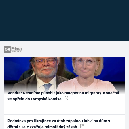
Vondra: Nesmíme působit jako magnet na migranty. Konečná
se opřela do Evropské komise
Podmínka pro Ukrajince za útok zápalnou lahví na dům s
dětmi? Tejc zvažuje mimořádný zásah