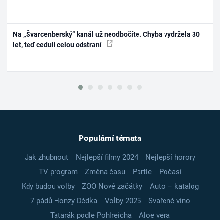
Na „Švarcenberský“ kanál už neodbočíte. Chyba vydržela 30
let, teď ceduli celou odstraní
Populární témata
Jak zhubnout
Nejlepší filmy 2024
Nejlepší horory
TV program
Změna času
Partie
Počasí
Kdy budou volby
ZOO Nové začátky
Auto – katalog
7 pádů Honzy Dědka
Volby 2025
Svařené víno
Tatarák podle Pohlreicha
Aloe vera