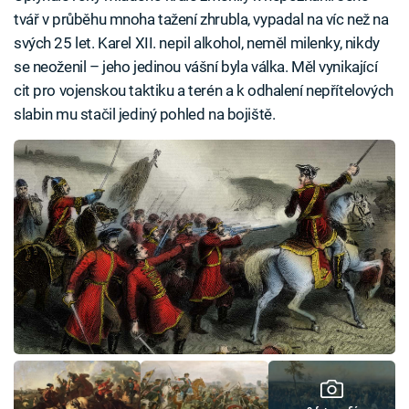
tvář v průběhu mnoha tažení zhrubla, vypadal na víc než na
svých 25 let. Karel XII. nepil alkohol, neměl milenky, nikdy
se neoženil – jeho jedinou vášní byla válka. Měl vynikající
cit pro vojenskou taktiku a terén a k odhalení nepřítelových
slabin mu stačil jediný pohled na bojiště.