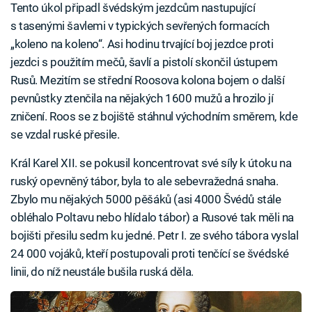
Tento úkol připadl švédským jezdcům nastupující
s tasenými šavlemi v typických sevřených formacích
„koleno na koleno“. Asi hodinu trvající boj jezdce proti
jezdci s použitím mečů, šavlí a pistolí skončil ústupem
Rusů. Mezitím se střední Roosova kolona bojem o další
pevnůstky ztenčila na nějakých 1600 mužů a hrozilo jí
zničení. Roos se z bojiště stáhnul východním směrem, kde
se vzdal ruské přesile.
Král Karel XII. se pokusil koncentrovat své síly k útoku na
ruský opevněný tábor, byla to ale sebevražedná snaha.
Zbylo mu nějakých 5000 pěšáků (asi 4000 Švédů stále
obléhalo Poltavu nebo hlídalo tábor) a Rusové tak měli na
bojišti přesilu sedm ku jedné. Petr I. ze svého tábora vyslal
24 000 vojáků, kteří postupovali proti tenčící se švédské
linii, do níž neustále bušila ruská děla.