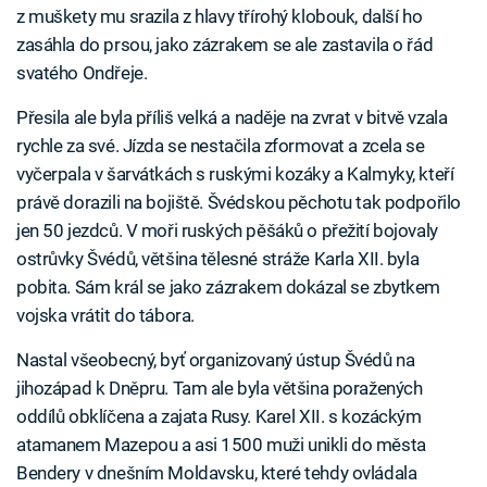
z muškety mu srazila z hlavy třírohý klobouk, další ho
zasáhla do prsou, jako zázrakem se ale zastavila o řád
svatého Ondřeje.
Přesila ale byla příliš velká a naděje na zvrat v bitvě vzala
rychle za své. Jízda se nestačila zformovat a zcela se
vyčerpala v šarvátkách s ruskými kozáky a Kalmyky, kteří
právě dorazili na bojiště. Švédskou pěchotu tak podpořilo
jen 50 jezdců. V moři ruských pěšáků o přežití bojovaly
ostrůvky Švédů, většina tělesné stráže Karla XII. byla
pobita. Sám král se jako zázrakem dokázal se zbytkem
vojska vrátit do tábora.
Nastal všeobecný, byť organizovaný ústup Švédů na
jihozápad k Dněpru. Tam ale byla většina poražených
oddílů obklíčena a zajata Rusy. Karel XII. s kozáckým
atamanem Mazepou a asi 1500 muži unikli do města
Bendery v dnešním Moldavsku, které tehdy ovládala