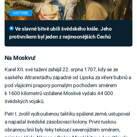
HISTORIE
Ve slavné bitvě ubili švédského krále. Jeho
protivníkem byl jeden z nejmocnějších Čechů
Na Moskvu!
Karel XII. své tažení zahájil 22. srpna 1707, kdy se ze
saského Altranstädtu západně od Lipska za víření bubnů a
pod vlajícími prapory pomalým pochodem směrem
k 1600 kilometrů vzdálené Moskvě vydalo 44 000
švédských vojáků.
Petr I. zvolil vyzkoušenou taktiku spálené země, ustupoval
a napadal švédské zásobovací kolony. První ruskou
obrannou linií byly řeky tekoucí severojižním směrem,