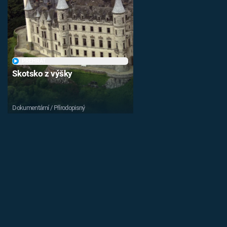
PŘEHRÁT
Skotsko z výšky
Dokumentární / Přírodopisný