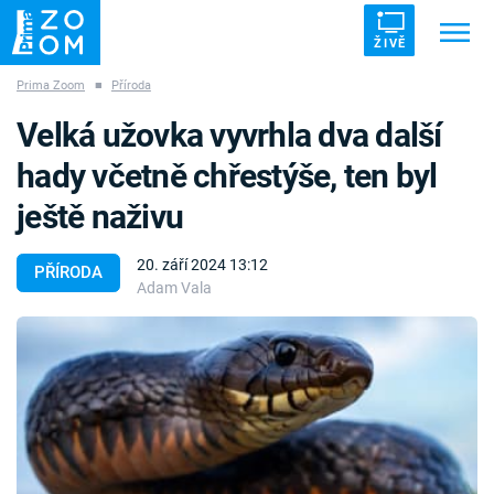
ŽIVĚ
Prima Zoom
■
Příroda
Trendy:
ZRÁDCI
UFO
DRUHÁ SVĚTOVÁ VÁLKA
Velká užovka vyvrhla dva další
ZÁHADY
VETŘELCI DÁVNOVĚKU
hady včetně chřestýše, ten byl
ještě naživu
20. září 2024 13:12
PŘÍRODA
Adam Vala
Témata
Témata
Pořady
TV Program