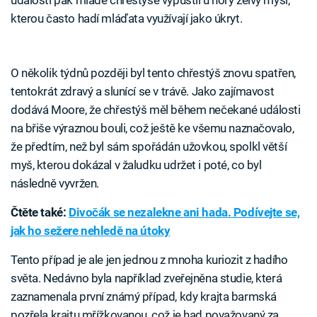
události pak mládě chřestýše vypustil u nory želvy myší,
kterou často hadí mláďata využívají jako úkryt.
O několik týdnů později byl tento chřestýš znovu spatřen,
tentokrát zdravý a slunící se v trávě. Jako zajímavost
dodává Moore, že chřestýš měl během nečekané události
na břiše výraznou bouli, což ještě ke všemu naznačovalo,
že předtím, než byl sám spořádán užovkou, spolkl větší
myš, kterou dokázal v žaludku udržet i poté, co byl
následně vyvržen.
Čtěte také:
Divočák se nezalekne ani hada. Podívejte se,
jak ho sežere nehledě na útoky
Tento případ je ale jen jednou z mnoha kuriozit z hadího
světa. Nedávno byla například zveřejněna studie, která
zaznamenala první známý případ, kdy krajta barmská
pozřela krajtu mřížkovanou, což je had považovaný za