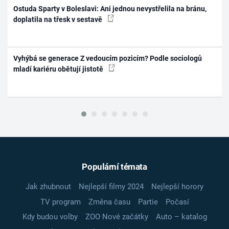
Ostuda Sparty v Boleslavi: Ani jednou nevystřelila na bránu,
doplatila na třesk v sestavě
Vyhýbá se generace Z vedoucím pozicím? Podle sociologů
mladí kariéru obětují jistotě
Populární témata
Jak zhubnout
Nejlepší filmy 2024
Nejlepší horory
TV program
Změna času
Partie
Počasí
Kdy budou volby
ZOO Nové začátky
Auto – katalog