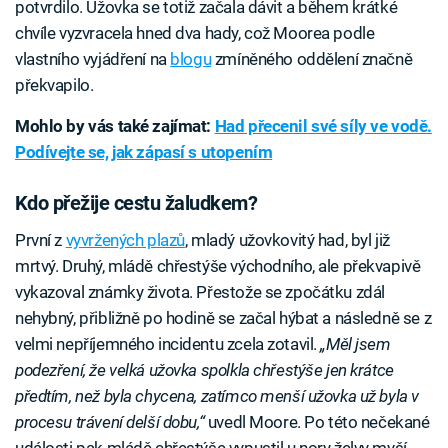
potvrdilo. Užovka se totiž začala dávit a během krátké
chvíle vyzvracela hned dva hady, což Moorea podle
vlastního vyjádření na
blogu
zmíněného oddělení značně
překvapilo.
Mohlo by vás také zajímat:
Had přecenil své síly ve vodě.
Podívejte se, jak zápasí s utopením
Kdo přežije cestu žaludkem?
První z
vyvržených plazů
, mladý užovkovitý had, byl již
mrtvý. Druhý, mládě chřestýše východního, ale překvapivě
vykazoval známky života. Přestože se zpočátku zdál
nehybný, přibližně po hodině se začal hýbat a následně se z
velmi nepříjemného incidentu zcela zotavil.
„Měl jsem
podezření, že velká užovka spolkla chřestýše jen krátce
předtím, než byla chycena, zatímco menší užovka už byla v
procesu trávení delší dobu,“
uvedl Moore. Po této nečekané