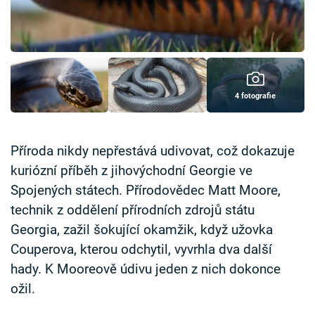
Časopis
Sledujte prima+
Přihlášení
4 fotografie
Sledujte nás
Příroda nikdy nepřestává udivovat, což dokazuje
kuriózní příběh z jihovýchodní Georgie ve
Spojených státech. Přírodovědec Matt Moore,
technik z oddělení přírodních zdrojů státu
Georgia, zažil šokující okamžik, když užovka
Couperova, kterou odchytil, vyvrhla dva další
hady. K Mooreově údivu jeden z nich dokonce
ožil.