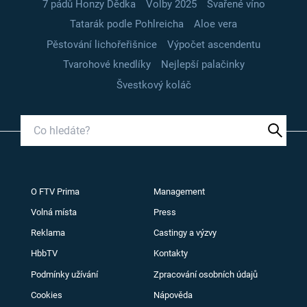
7 pádů Honzy Dědka
Volby 2025
Svařené víno
Tatarák podle Pohlreicha
Aloe vera
Pěstování lichořeřišnice
Výpočet ascendentu
Tvarohové knedlíky
Nejlepší palačinky
Švestkový koláč
O FTV Prima
Management
Volná místa
Press
Reklama
Castingy a výzvy
HbbTV
Kontakty
Podmínky užívání
Zpracování osobních údajů
Cookies
Nápověda