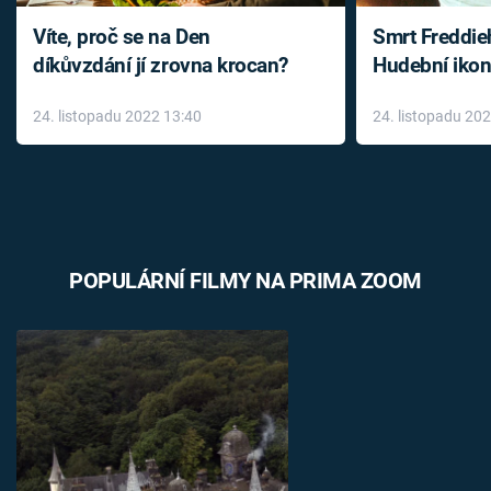
Víte, proč se na Den
Smrt Freddie
díkůvzdání jí zrovna krocan?
Hudební ikon
až do konce 
24. listopadu 2022 13:40
24. listopadu 20
léky
POPULÁRNÍ FILMY NA PRIMA ZOOM