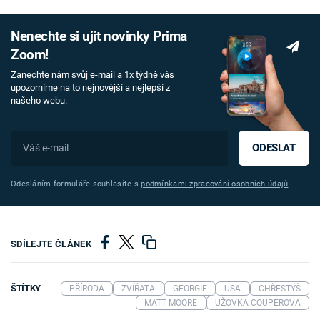
Nenechte si ujít novinky Prima
Zoom!
Zanechte nám svůj e-mail a 1x týdně vás
upozorníme na to nejnovější a nejlepší z
našeho webu.
ODESLAT
Odesláním formuláře souhlasíte s
podmínkami zpracování osobních údajů
SDÍLEJTE ČLÁNEK
ŠTÍTKY
PŘÍRODA
ZVÍŘATA
GEORGIE
USA
CHŘESTÝŠ
MATT MOORE
UŽOVKA COUPEROVA