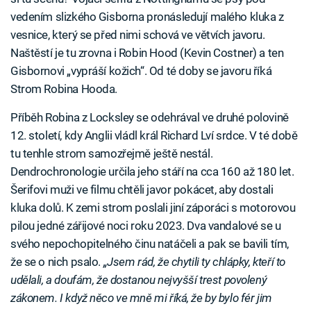
vedením slizkého Gisborna pronásledují malého kluka z
vesnice, který se před nimi schová ve větvích javoru.
Naštěstí je tu zrovna i Robin Hood (Kevin Costner) a ten
Gisbornovi „vypráší kožich“. Od té doby se javoru říká
Strom Robina Hooda.
Příběh Robina z Locksley se odehrával ve druhé polovině
12. století, kdy Anglii vládl král Richard Lví srdce. V té době
tu tenhle strom samozřejmě ještě nestál.
Dendrochronologie určila jeho stáří na cca 160 až 180 let.
Šerifovi muži ve filmu chtěli javor pokácet, aby dostali
kluka dolů. K zemi strom poslali jiní záporáci s motorovou
pilou jedné zářijové noci roku 2023. Dva vandalové se u
svého nepochopitelného činu natáčeli a pak se bavili tím,
že se o nich psalo.
„Jsem rád, že chytili ty chlápky, kteří to
udělali, a doufám, že dostanou nejvyšší trest povolený
zákonem. I když něco ve mně mi říká, že by bylo fér jim