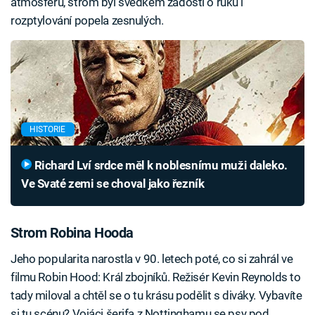
atmosféru, strom byl svědkem žádostí o ruku i
rozptylování popela zesnulých.
HISTORIE
Richard Lví srdce měl k noblesnímu muži daleko.
Ve Svaté zemi se choval jako řezník
Strom Robina Hooda
Jeho popularita narostla v 90. letech poté, co si zahrál ve
filmu Robin Hood: Král zbojníků. Režisér Kevin Reynolds to
tady miloval a chtěl se o tu krásu podělit s diváky. Vybavíte
si tu scénu? Vojáci šerifa z Nottinghamu se psy pod