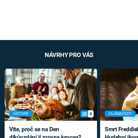
NÁVRHY PRO VÁS
5
HISTORIE
ZAJÍMAVOSTI
Víte, proč se na Den
Smrt Freddie
díkůvzdání jí zrovna krocan?
Hudební ikon