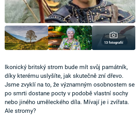
Časopis
Sledujte prima+
Přihlášení
13 fotografií
Sledujte nás
Ikonický britský strom bude mít svůj památník,
díky kterému uslyšíte, jak skutečně zní dřevo.
Jsme zvyklí na to, že významným osobnostem se
po smrti dostane pocty v podobě vlastní sochy
nebo jiného uměleckého díla. Mívají je i zvířata.
Ale stromy?