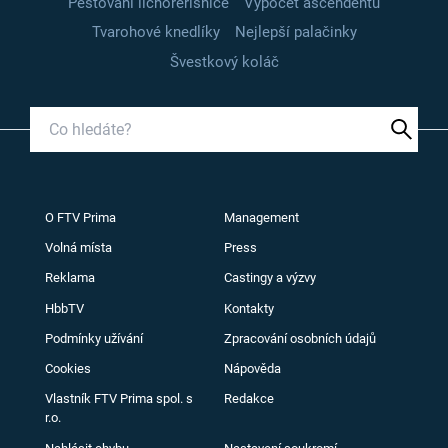
Pěstování lichořeřišnice
Výpočet ascendentu
Tvarohové knedlíky
Nejlepší palačinky
Švestkový koláč
O FTV Prima
Management
Volná místa
Press
Reklama
Castingy a výzvy
HbbTV
Kontakty
Podmínky užívání
Zpracování osobních údajů
Cookies
Nápověda
Vlastník FTV Prima spol. s
Redakce
r.o.