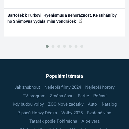
Bartošek k Turkovi: Hyenismus a nehoráznost. Ke stíhání by
ho Sněmovna vydala, míní Vondráček
Populární témata
Jak zhubnout
Nejlepší filmy 2024
Nejlepší horory
TV program
Změna času
Partie
Počasí
Kdy budou volby
ZOO Nové začátky
Auto – katalog
7 pádů Honzy Dědka
Volby 2025
Svařené víno
Tatarák podle Pohlreicha
Aloe vera