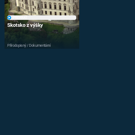
PŘEHRÁT
Skotsko z výšky
Přírodopisný / Dokumentární