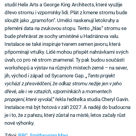
studií Helix Arts a George King Architects, které využije
dřevo stromu i vzpomínky lidí. Plát z kmene stromu bude
sloužit jako „gramofon“. Umělci naskenují letokruhy a
přemění data na zvukovou stopu. Tento „hlas“ stromu se
bude přehrávat ze sochy umístěné u Hadriánova valu.
Instalace se také inspiruje tvarem semen javoru, která
připomínají vrtulky. Lidé mohou přispět nahrávkami svých
úvah, co pro ně strom znamenal. Ty pak budou součástí
workshopů a výstav na různých místech země – na sever,
jih, východ i západ od Sycamore Gap.
„Tento projekt
vychází z přesvědčení, že odkaz stromu nežije jen v jeho
dřevě, ale i ve vztazích, vzpomínkách a momentech
propojení, které vyvolal,“
řekla ředitelka studia Cheryl Gavin.
Instalace má být hotová v září 2027. A nadějí do budoucna
je i to, že z pařezu, který zůstal na místě, letos začaly růst
nové výhonky.
Zdroj:
BBC
,
Smithsonian Mag