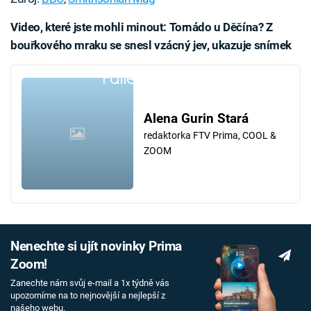
Video, které jste mohli minout: Tornádo u Děčína? Z
bouřkového mraku se snesl vzácný jev, ukazuje snímek
Failed to fetch
Alena Gurin Stará
redaktorka FTV Prima, COOL &
ZOOM
Nenechte si ujít novinky Prima
Zoom!
Zanechte nám svůj e-mail a 1x týdně vás
upozorníme na to nejnovější a nejlepší z
našeho webu.