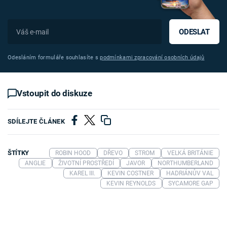
ODESLAT
Odesláním formuláře souhlasíte s
podmínkami zpracování osobních údajů
Vstoupit do diskuze
SDÍLEJTE ČLÁNEK
ŠTÍTKY
ROBIN HOOD
DŘEVO
STROM
VELKÁ BRITÁNIE
ANGLIE
ŽIVOTNÍ PROSTŘEDÍ
JAVOR
NORTHUMBERLAND
KAREL III.
KEVIN COSTNER
HADRIÁNŮV VAL
KEVIN REYNOLDS
SYCAMORE GAP