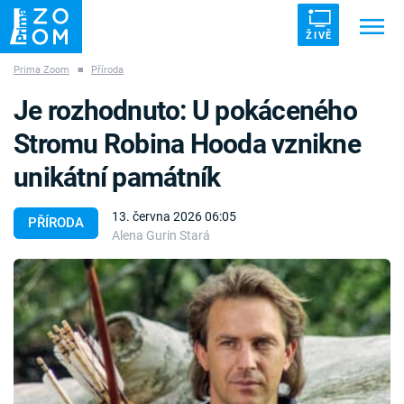
ŽIVĚ
Prima Zoom
■
Příroda
Trendy:
ZRÁDCI
UFO
DRUHÁ SVĚTOVÁ VÁLKA
Je rozhodnuto: U pokáceného
ZÁHADY
VETŘELCI DÁVNOVĚKU
Stromu Robina Hooda vznikne
unikátní památník
13. června 2026 06:05
PŘÍRODA
Alena Gurin Stará
Témata
Témata
Pořady
TV Program