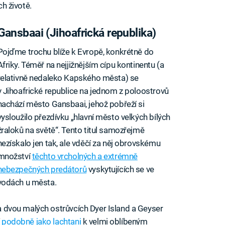
ch životě.
Gansbaai (Jihoafrická republika)
Pojďme trochu blíže k Evropě, konkrétně do
Afriky. Téměř na nejjižnějším cípu kontinentu (a
relativně nedaleko Kapského města) se
v Jihoafrické republice na jednom z poloostrovů
nachází město Gansbaai, jehož pobřeží si
vysloužilo přezdívku „hlavní město velkých bílých
žraloků na světě“. Tento titul samozřejmě
nezískalo jen tak, ale vděčí za něj obrovskému
množství
těchto vrcholných a extrémně
nebezpečných predátorů
vyskytujících se ve
vodách u města.
 na dvou malých ostrůvcích Dyer Island a Geyser
í
podobně jako lachtani
k velmi oblíbeným