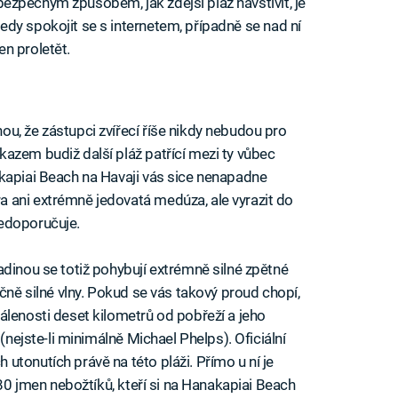
bezpečným způsobem, jak zdejší pláž navštívit, je
tedy spokojit se s internetem, případně se nad ní
jen proletět.
u, že zástupci zvířecí říše nikdy nebudou pro
azem budiž další pláž patřící mezi ty vůbec
kapiai Beach na Havaji vás sice nenapadne
 ani extrémně jedovatá medúza, ale vyrazit do
edoporučuje.
adinou se totiž pohybují extrémně silné zpětné
ečně silné vlny. Pokud se vás takový proud chopí,
álenosti deset kilometrů od pobřeží a jeho
 (nejste-li minimálně Michael Phelps). Oficiální
utonutích právě na této pláži. Přímo u ní je
 80 jmen nebožtíků, kteří si na Hanakapiai Beach