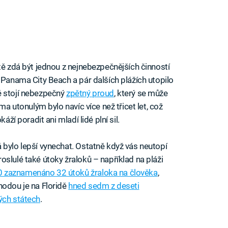
tě zdá být jednou z nejnebezpečnějších činností
 Panama City Beach a pár dalších plážích utopilo
ě stojí nebezpečný
zpětný proud
, který se může
ma utonulým bylo navíc více než třicet let, což
áží poradit ani mladí lidé plní sil.
 bylo lepší vynechat. Ostatně když vás neutopí
slulé také útoky žraloků – například na pláži
0 zaznamenáno 32 útoků žraloka na člověka
,
hodou je na Floridě
hned sedm z deseti
ých státech
.