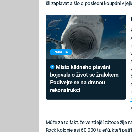
šli zaplavat a šlo o poslední koupání v jeji
PŘÍRODA
Místo klidného plavání
bojovala o život se žralokem.
Podívejte se na drsnou
rekonstrukci
Může za to fakt, že ve zdejší zátoce žije
Rock kolonie asi 60 000 tuleňů, kteří patř