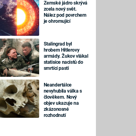
Zemské jádro skrývá
zcela nový svět.
Nález pod povrchem
je ohromující
Stalingrad byl
hrobem Hitlerovy
armády. Žukov vlákal
statisíce nacistů do
smrtící pasti
Neandertálce
nevyhubila válka s
člověkem. Nový
objev ukazuje na
zkázonosné
rozhodnutí