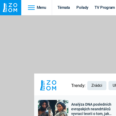
Menu
Témata
Pořady
TV Program
Cestování
Historie
HRADY A ZÁMKY
VIKINGOVÉ
HEDVÁBNÁ STEZKA
EPIDEMIE A
PANDEMIE
PŘÍRODA
STAROVĚKÝ EGYPT
Trendy:
Zrádci
U
Analýza DNA posledních
Druhá
Výročí
evropských neandrtálců
vyvrací teorii o tom, jak
světová válka