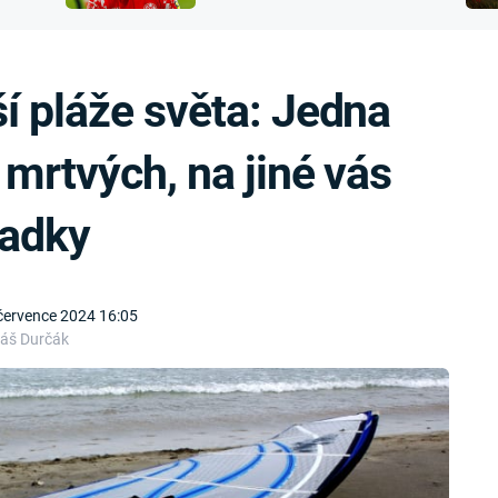
FILMY VERS
přijít o sluch
REALITA
UFO A
MIMOZEMŠŤANÉ
HORORY VE
í pláže světa: Jedna
REALITA
UTAJENÉ PŘÍBĚHY
ČESKÝCH DĚJIN
OPTICKÉ ILU
 mrtvých, na jiné vás
KLAMY
ALTERNATIVNÍ
HISTORIE
padky
července 2024 16:05
áš Durčák