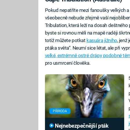
Pokud nepatříte mezi fanoušky velkých a 
všeobecně nebude zřejmě vaší nejoblíben
Tribulation, která leží na dosah deštného
byste si rovnou měli na mapě raději škrtn
totiž můžete potkat
kasuára jižního
, jen
ptáka světa“. Neumí sice létat, ale při vy
velké, extrémně ostré drápy podobné těm
pro usmrcení člověka.
PŘÍRODA
Nejnebezpečnější pták