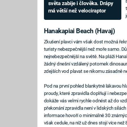
světa zabije i člověka. Drápy
má větší než velociraptor
Hanakapiai Beach (Havaj)
Zkušení plavci vám však dost možná řekno
turisty nebezpečnější než moře samo. Důk
nejnebezpečnější na světě. Na pláži Hana
žádný dnešní vzdálený potomek dinosaura
zdejších vod plavat se nikomu zásadně n
Pod na první pohled blankytně lákavou hl
proudy, které zpravidla doplňují i nebezp
dokáže vás velmi rychle odnést až do vzd
překonání zpravidla není v lidských silách
informace hovoří o minimálně 30 známých 
však cedule, na níž už dnes stojí více než