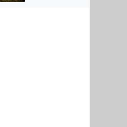
US
tornádem
RSUS
ZE A