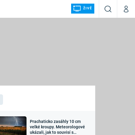
ŽIVĚ
Vyhledávání
Můj p
Prima+
ÁLKA
CNN Prima NEWS
Prima FRESH
Prima LIVING
LMY A
Prima Ženy
Prima LAJK
Prachaticko zasáhly 10 cm
osti
velké kroupy. Meteorologové
Sledujte nás
ukázali, jak to souvisí s