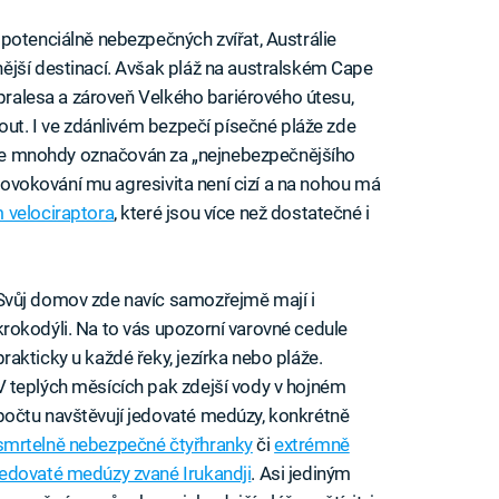
potenciálně nebezpečných zvířat, Austrálie
ější destinací. Avšak pláž na australském Cape
 pralesa a zároveň Velkého bariérového útesu,
out. I ve zdánlivém bezpečí písečné pláže zde
ž je mnohdy označován za „nejnebezpečnějšího
provokování mu agresivita není cizí a na nohou má
 velociraptora
, které jsou více než dostatečné i
Svůj domov zde navíc samozřejmě mají i
krokodýli. Na to vás upozorní varovné cedule
prakticky u každé řeky, jezírka nebo pláže.
V teplých měsících pak zdejší vody v hojném
počtu navštěvují jedovaté medúzy, konkrétně
smrtelně nebezpečné čtyřhranky
či
extrémně
jedovaté medúzy zvané Irukandji
. Asi jediným