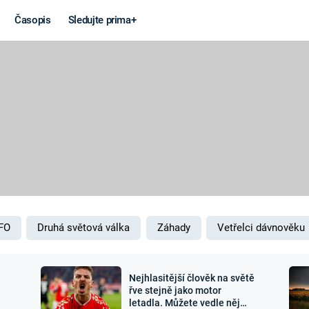
Časopis
Sledujte prima+
Věda a
Války
technika
STUDENÁ V
KORONAVIRUS
VÁLKA VE
VIETNAMU
VESMÍR
VÁLEČNÉ FI
MARS
SERIÁLY
FO
Druhá světová válka
Záhady
Vetřelci dávnověku
Nejhlasitější člověk na světě
Záhady a
Zajímav
řve stejně jako motor
letadla. Můžete vedle něj
konspirace