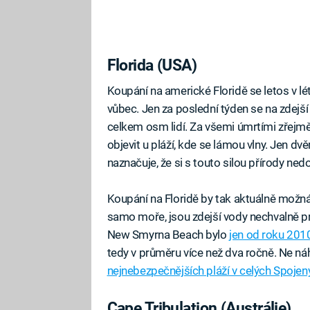
Florida (USA)
Koupání na americké Floridě se letos v lé
vůbec. Jen za poslední týden se na zdejší
celkem osm lidí. Za všemi úmrtími zřejm
objevit u pláží, kde se lámou vlny. Jen dvě
naznačuje, že si s touto silou přírody nedok
Koupání na Floridě by tak aktuálně možná
samo moře, jsou zdejší vody nechvalně pro
New Smyrna Beach bylo
jen od roku 201
tedy v průměru více než dva ročně. Ne ná
nejnebezpečnějších pláží v celých Spojen
Cape Tribulation (Austrálie)