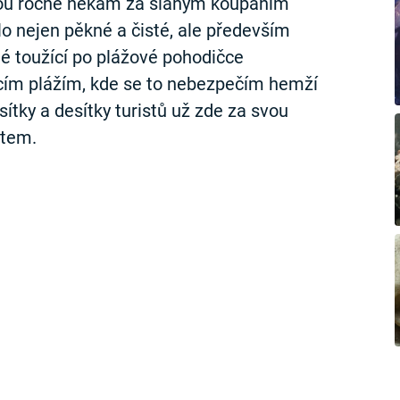
nou ročně někam za slaným koupáním
o nejen pěkné a čisté, ale především
é toužící po plážové pohodičce
cím plážím, kde se to nebezpečím hemží
sítky a desítky turistů už zde za svou
otem.