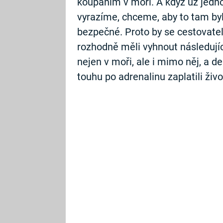
koupáním v moři. A když už jed
vyrazíme, chceme, aby to tam byl
bezpečné. Proto by se cestovatel
rozhodně měli vyhnout následují
nejen v moři, ale i mimo něj, a de
touhu po adrenalinu zaplatili živ