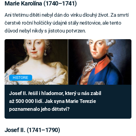
Marie Karolína (1740–1741)
Ani třetímu dítěti nebyl dán do vínku dlouhý život. Za smrtí
čerstvě roční holčičky údajně stály neštovice, ale tento
důvod nebyl nikdy s jistotou potvrzen.
HISTORIE
Josef II. řešil i hladomor, který u nás zabil
až 500 000 lidí. Jak syna Marie Terezie
poznamenalo jeho dětství?
Josef II. (1741–1790)