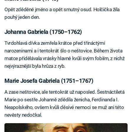
Opět zděděné jméno a opět smutný osud. Holčička žila
pouhý jeden den.
Johanna Gabriela (1750–1762)
Tvrdohlavá dívka zemřela krátce před třináctými
narozeninami a i tentokrát šlo o neštovice. Během života
matce přidělávala vrásky hlavně kvůli svým fobiím, z nichž
nejvýraznější byla hrůza z ryb.
Marie Josefa Gabriela (1751–1767)
A zase neštovice, ale tentokrát už naposled. Šestnáctiletá
Marie po sestře Johanně zdědila ženicha, Ferdinanda I.
Neapolského, ovšem kvůli děsivé nemoci se muž ani této
nevěsty nedočkal.