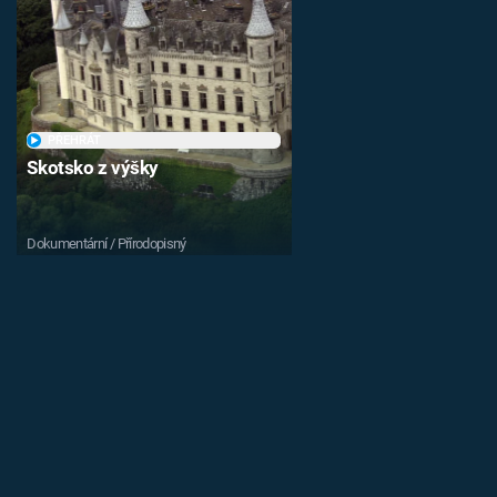
PŘEHRÁT
Skotsko z výšky
Dokumentární / Přírodopisný