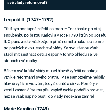
své vlády reformovat?
Leopold II. (1747–1792)
Třetí syn postupně zdědil, co mohl – Toskánsko po otci,
snoubenku po bratru Karlovi a v roce 1790 i trůn po Josefu
II. O panovnictví však zájem příliš neměl a nakonec zemřel
po pouhých dvou letech své vlády. Se svou ženou však
stačil mít šestnáct dětí, alespoň v tomto ohledu šel ve
stopách své matky.
Během své krátké vlády musel hlavně vyřešit nepokoje
vzniklé reformami svého bratra. Ty se samozřejmě nelíbily
hlavně vyšším vrstvám, tedy šlechtě a církvi. Poměry v
zemi i zahraničí se mu překvapivě rychle podařilo srovnat,
než se však naplno pustil do vlády, nečekaně zemřel.
Marie Karolína (1748)