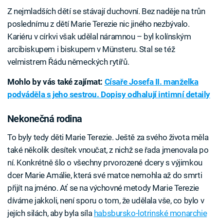
Z nejmladších dětí se stávají duchovní. Bez naděje na trůn
poslednímu z dětí Marie Terezie nic jiného nezbývalo.
Kariéru v církvi však udělal náramnou – byl kolínským
arcibiskupem i biskupem v Münsteru. Stal se též
velmistrem Řádu německých rytířů.
Mohlo by vás také zajímat:
Císaře Josefa II. manželka
podváděla s jeho sestrou. Dopisy odhalují intimní detaily
Nekonečná rodina
To byly tedy děti Marie Terezie. Ještě za svého života měla
také několik desítek vnoučat, z nichž se řada jmenovala po
ní. Konkrétně šlo o všechny prvorozené dcery s výjimkou
dcer Marie Amálie, která své matce nemohla až do smrti
přijít na jméno. Ať se na výchovné metody Marie Terezie
díváme jakkoli, není sporu o tom, že udělala vše, co bylo v
jejích silách, aby byla síla
habsbursko-lotrinské monarchie