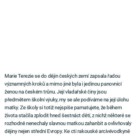
Marie Terezie se do dějin českých zemí zapsala řadou
významných kroků a mimo jiné byla i jedinou panovnicí
ženou na českém trůnu. Její vladařské činy jsou
předmětem školní výuky, my se ale podíváme na její úlohu
matky. Ze školy si totiž nejspíše pamatujete, že během
života stačila zplodit hned šestnáct dětí, z nichž některé se
rozhodně nenechaly slavnou matkou zahanbit a ovlivňovaly
dějiny nejen střední Evropy. Ke cti rakouské arcivévodkyně