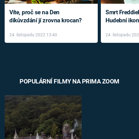
Víte, proč se na Den
Smrt Freddie
díkůvzdání jí zrovna krocan?
Hudební ikon
až do konce 
24. listopadu 2022 13:40
24. listopadu 20
léky
POPULÁRNÍ FILMY NA PRIMA ZOOM