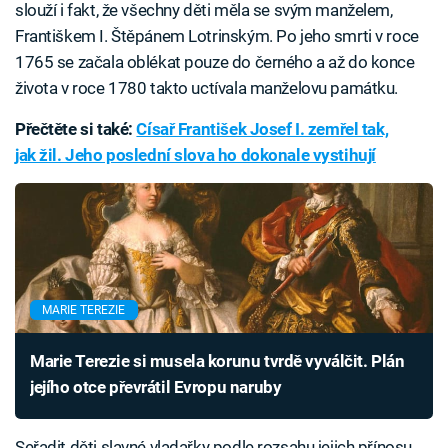
slouží i fakt, že všechny děti měla se svým manželem,
Františkem I. Štěpánem Lotrinským. Po jeho smrti v roce
1765 se začala oblékat pouze do černého a až do konce
života v roce 1780 takto uctívala manželovu památku.
Přečtěte si také:
Císař František Josef I. zemřel tak,
jak žil. Jeho poslední slova ho dokonale vystihují
MARIE TEREZIE
Marie Terezie si musela korunu tvrdě vyválčit. Plán
jejího otce převrátil Evropu naruby
Seřadit děti slavné vladařky podle rozsahu jejich přínosu