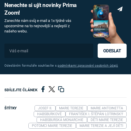
Nenechte si ujít novinky Prima
Zoom!
Zanechte nám svůj e-mail a 1x týdně vás
upozorníme na to nejnovější a nejlepší z
našeho webu.
ODESLAT
Odesláním formuláře souhlasíte s
podmínkami zpracování osobních údajů
SDÍLEJTE ČLÁNEK
ŠTÍTKY
JOSEF II.
MARIE TEREZIE
MARIE ANTOINETTA
HABSBURKOVÉ
FRANTIŠEK I. ŠTĚPÁN LOTRINSKÝ
HABSBURSKÁ MONARCHIE
DĚTI MARIE TEREZIE
POTOMCI MARIE TEREZIE
MARIE TEREZIE A JEJÍ DĚTI