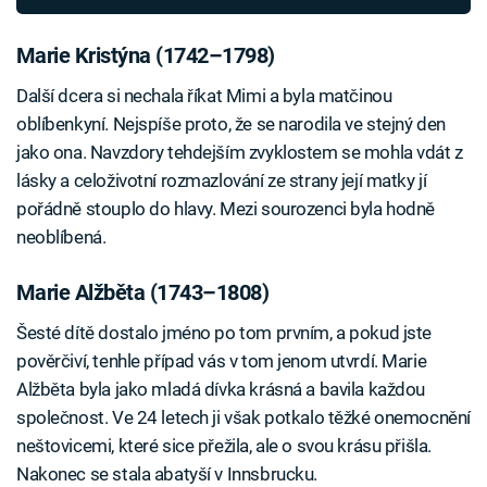
Marie Kristýna (1742–1798)
Další dcera si nechala říkat Mimi a byla matčinou
oblíbenkyní. Nejspíše proto, že se narodila ve stejný den
jako ona. Navzdory tehdejším zvyklostem se mohla vdát z
lásky a celoživotní rozmazlování ze strany její matky jí
pořádně stouplo do hlavy. Mezi sourozenci byla hodně
neoblíbená.
Marie Alžběta (1743–1808)
Šesté dítě dostalo jméno po tom prvním, a pokud jste
pověrčiví, tenhle případ vás v tom jenom utvrdí. Marie
Alžběta byla jako mladá dívka krásná a bavila každou
společnost. Ve 24 letech ji však potkalo těžké onemocnění
neštovicemi, které sice přežila, ale o svou krásu přišla.
Nakonec se stala abatyší v Innsbrucku.