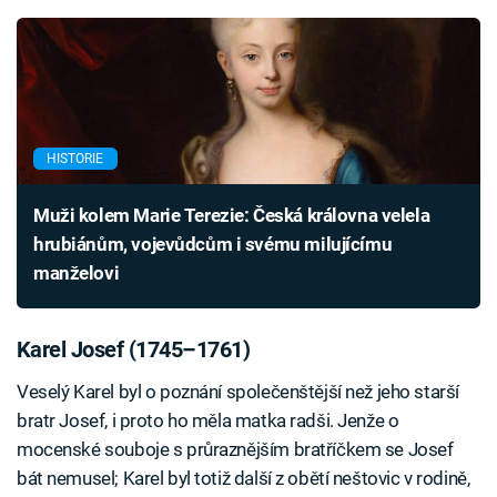
HISTORIE
Muži kolem Marie Terezie: Česká královna velela
hrubiánům, vojevůdcům i svému milujícímu
manželovi
Karel Josef (1745–1761)
Veselý Karel byl o poznání společenštější než jeho starší
bratr Josef, i proto ho měla matka radši. Jenže o
mocenské souboje s průraznějším bratříčkem se Josef
bát nemusel; Karel byl totiž další z obětí neštovic v rodině,