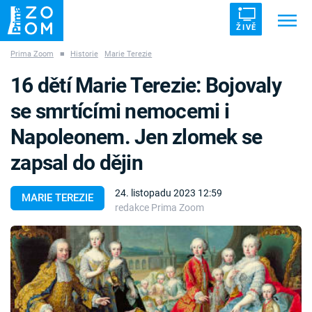
ŽIVĚ
Prima Zoom
■
Historie
Marie Terezie
Trendy:
ZRÁDCI
UFO
DRUHÁ SVĚTOVÁ VÁLKA
16 dětí Marie Terezie: Bojovaly
ZÁHADY
VETŘELCI DÁVNOVĚKU
se smrtícími nemocemi i
Napoleonem. Jen zlomek se
zapsal do dějin
Témata
24. listopadu 2023 12:59
MARIE TEREZIE
redakce Prima Zoom
Témata
Pořady
TV Program