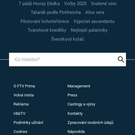
7 pádů Honzy Dědka
Volby 2025
Svařené víno
Tatarák podle Pohlreicha
Aloe vera
Pěstování lichořeřišnice
Výpočet ascendentu
Tvarohové knedlíky
Nejlepší palačinky
Švestkový koláč
O FTV Prima
Management
Volná místa
Press
Reklama
Castingy a výzvy
HbbTV
Kontakty
Podmínky užívání
Zpracování osobních údajů
Cookies
Nápověda