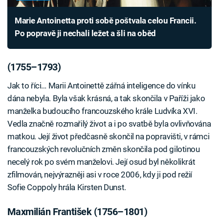
Marie Antoinetta proti sobě poštvala celou Francii.
Po popravě ji nechali ležet a šli na oběd
(1755–1793)
Jak to říci… Marii Antoinettě zářná inteligence do vínku
dána nebyla. Byla však krásná, a tak skončila v Paříži jako
manželka budoucího francouzského krále Ludvíka XVI.
Vedla značně rozmařilý život a i po svatbě byla ovlivňována
matkou. Její život předčasně skončil na popravišti, v rámci
francouzských revolučních změn skončila pod gilotinou
necelý rok po svém manželovi. Její osud byl několikrát
zfilmován, nejvýrazněji asi v roce 2006, kdy ji pod režií
Sofie Coppoly hrála Kirsten Dunst.
Maxmilián František (1756–1801)