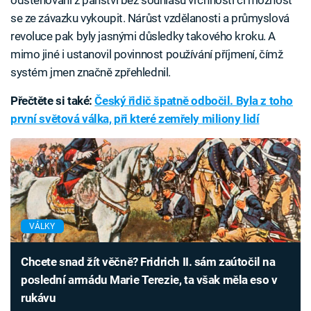
odstěhování z panství bez souhlasu vrchnosti či možnost
se ze závazku vykoupit. Nárůst vzdělanosti a průmyslová
revoluce pak byly jasnými důsledky takového kroku. A
mimo jiné i ustanovil povinnost používání příjmení, čímž
systém jmen značně zpřehlednil.
Přečtěte si také:
Český řidič špatně odbočil. Byla z toho
první světová válka, při které zemřely miliony lidí
VÁLKY
Chcete snad žít věčně? Fridrich II. sám zaútočil na
poslední armádu Marie Terezie, ta však měla eso v
rukávu