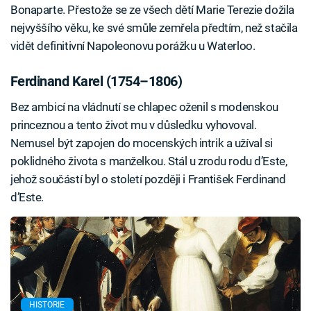
Bonaparte. Přestože se ze všech dětí Marie Terezie dožila
nejvyššího věku, ke své smůle zemřela předtím, než stačila
vidět definitivní Napoleonovu porážku u Waterloo.
Ferdinand Karel (1754–1806)
Bez ambicí na vládnutí se chlapec oženil s modenskou
princeznou a tento život mu v důsledku vyhovoval.
Nemusel být zapojen do mocenských intrik a užíval si
poklidného života s manželkou. Stál u zrodu rodu d’Este,
jehož součástí byl o století později i František Ferdinand
d’Este.
HISTORIE