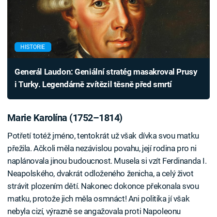
HISTORIE
Generál Laudon: Geniální stratég masakroval Prusy
i Turky. Legendárně zvítězil těsně před smrtí
Marie Karolína (1752–1814)
Potřetí totéž jméno, tentokrát už však dívka svou matku
přežila. Ačkoli měla nezávislou povahu, její rodina pro ni
naplánovala jinou budoucnost. Musela si vzít Ferdinanda I.
Neapolského, dvakrát odloženého ženicha, a celý život
strávit plozením dětí. Nakonec dokonce překonala svou
matku, protože jich měla osmnáct! Ani politika jí však
nebyla cizí, výrazně se angažovala proti Napoleonu