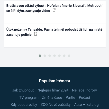
Bratislavou otřásl výbuch: Hořela rafinerie Slovnaft. Metropolí
se šířil dým, zachycuje video
Útok nožem v Tanvaldu: Pachatel měl pobodat tři lidi, na místě
zasahuje policie
Populární témata
Jak zhubnout
Nejlepší filmy 2024
Nejlepší horory
TV program
Změna času
Partie
Počasí
Kdy budou volby
ZOO Nové začátky
Auto – katalog