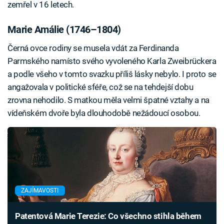
zemřel v 16 letech.
Marie Amálie (1746–1804)
Černá ovce rodiny se musela vdát za Ferdinanda
Parmského namísto svého vyvoleného Karla Zweibrückera
a podle všeho v tomto svazku příliš lásky nebylo. I proto se
angažovala v politické sféře, což se na tehdejší dobu
zrovna nehodilo. S matkou měla velmi špatné vztahy a na
vídeňském dvoře byla dlouhodobě nežádoucí osobou.
ZAJÍMAVOSTI
Patentová Marie Terezie: Co všechno stihla během