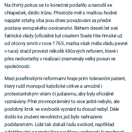
Na čtvrtý pokus se to konečně podařilo a narodil se
chlapeček, dědic trůnu. Přestože měl s matkou hodně
napjaté vztahy, oba jsou dnes považováni za přední
postavy evropského osvícenství. Během deseti let své
faktické vlády (oficiálně byl císařem Svaté říše římské už
od otcovy smrti v roce 1765, matka však měla vládu pevně
v ruce) stačil provést několik klíčových reforem, které i
přes nedostatky v realizaci znamenaly velký posun ve
společnosti.
Mezi josefínskými reformami hraje prim toleranční patent,
který rušil monopol katolické církve a umožnil i
protestantským vírám či judaismu, aby byly oficiálně
vyznávány. Plné zrovnoprávnění to sice ještě nebylo, ale
podobný krok ve svobodě vyznání tu dosud nebyl. Dále
došlo ke zrušení nevolnictví, jež bylo nahrazeno
poddanstvím. Lidé tak získali řadu svobod, například