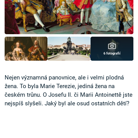
Časopis
Sledujte prima+
Přihlášení
6 fotografií
Sledujte nás
Nejen významná panovnice, ale i velmi plodná
žena. To byla Marie Terezie, jediná žena na
českém trůnu. O Josefu II. či Marii Antoinettě jste
nejspíš slyšeli. Jaký byl ale osud ostatních dětí?