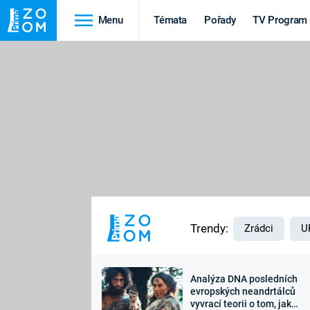
Menu
Témata
Pořady
TV Program
Cestování
Historie
HRADY A ZÁMKY
VIKINGOVÉ
HEDVÁBNÁ STEZKA
EPIDEMIE A
PANDEMIE
PŘÍRODA
STAROVĚKÝ EGYPT
Trendy:
Zrádci
U
Analýza DNA posledních
Druhá
Výročí
evropských neandrtálců
vyvrací teorii o tom, jak
světová válka