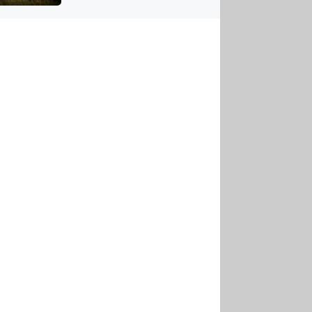
US
tornádem
RSUS
ZE A