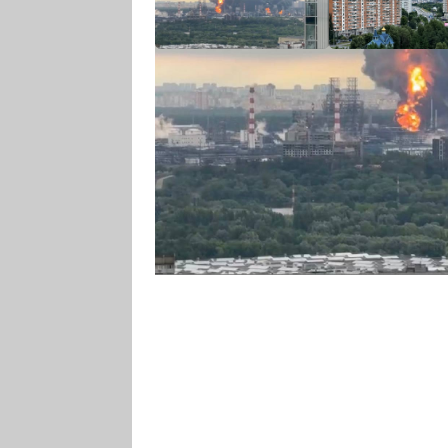
Těžké víko zásobníku s ropou vy
ilustruje sílu exploze v Moskevské
začala hořet po úderu ukrajinský
zahalil velkou část města a pře
letištích.