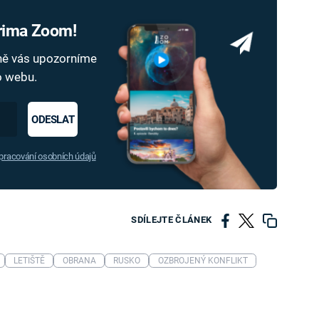
Prima Zoom!
dně vás upozorníme
ho webu.
ODESLAT
racování osobních údajů
SDÍLEJTE ČLÁNEK
LETIŠTĚ
OBRANA
RUSKO
OZBROJENÝ KONFLIKT