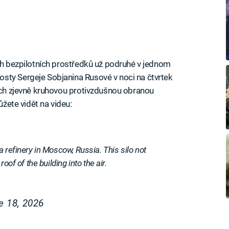
ých bezpilotních prostředků už podruhé v jednom
sty Sergeje Sobjanina Rusové v noci na čtvrtek
nich zjevně kruhovou protivzdušnou obranou
ůžete vidět na videu:
 refinery in Moscow, Russia. This silo not
oof of the building into the air.
e 18, 2026