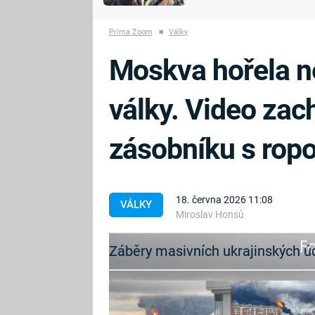
MARIE TEREZIE
vyhynuli
ADOLF HITLER
NAPOLEON
Prima Zoom
■
Války
BONAPARTE
ATENTÁT NA
Moskva hořela ne
REINHARDA
BRITSKÁ
HEYDRICHA
KRÁLOVSKÁ
války. Video zach
RODINA
PRVNÍ SVĚTOVÁ
VÁLKA
zásobníku s rop
18. června 2026 11:08
VÁLKY
Miroslav Honsů
Fa
Záběry masivních ukrajinských 