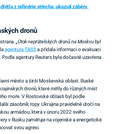
létla z rafinérie střecha, ukazují záběry.
inských dronů
 strana.
„Útok nepřátelských dronů na Moskvu byl
la
agentura TASS
a přidala informaci o evakuaci
vo. Podle agentury Reuters byla dočasně uzavřena
hlavní město a širší Moskevská oblast. Ruské
krajinských dronů, které mířily do různých míst
ého moře. V Rostovské oblasti byl podle
lší zásobník ropy. Ukrajina pravidelně útočí na
uskou armádou, která v únoru 2022 svého
ery v Rusku zaměřuje na vojenské a energetické
covat svou agresi.