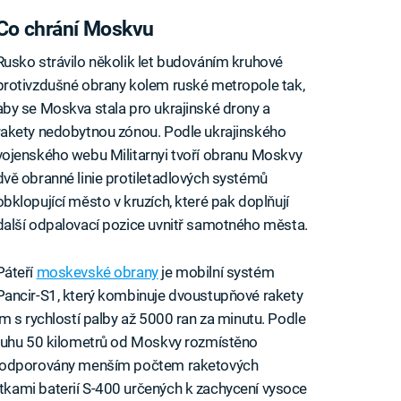
Co chrání Moskvu
Rusko strávilo několik let budováním kruhové
protivzdušné obrany kolem ruské metropole tak,
aby se Moskva stala pro ukrajinské drony a
rakety nedobytnou zónou. Podle ukrajinského
vojenského webu Militarnyi tvoří obranu Moskvy
dvě obranné linie protiletadlových systémů
obklopující město v kruzích, které pak doplňují
další odpalovací pozice uvnitř samotného města.
Páteří
moskevské obrany
je mobilní systém
Pancir-S1, který kombinuje dvoustupňové rakety
m s rychlostí palby až 5000 ran za minutu. Podle
kruhu 50 kilometrů od Moskvy rozmístěno
 podporovány menším počtem raketových
kami baterií S-400 určených k zachycení vysoce