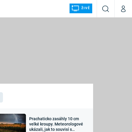
ŽIVĚ
Vyhledávání
Můj p
Prima+
ÁLKA
CNN Prima NEWS
Prima FRESH
Prima LIVING
LMY A
Prima Ženy
Prima LAJK
Prachaticko zasáhly 10 cm
osti
velké kroupy. Meteorologové
Sledujte nás
ukázali, jak to souvisí s