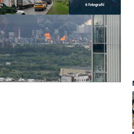
6 fotografií
mrštěné desítky metrů do vzduchu
 ropné rafinerii ve čtvrti Kapotňa. Ta
ch dronů, přičemž hustý tmavý kouř
rušil provoz na všech moskevských