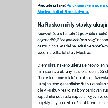
Přečtěte si také:
Po ukrajinském úderu od
Moskvu halí obří mrak dýmu.
Na Rusko mířily stovky ukraj
Ničivost úderu tentokrát potvrdila i ruská
nejrozsáhlejší za poslední dva roky,“
napsa
cestujících z letadel na letišti Šeremeťe
všechna velká letiště v Moskvě.
Cílem ukrajinského úderu ale nebylo jen 
ministerstvo obrany hlásilo zničení 555 u
Ruské federace a také do oblasti Azovsk
ukrajinského generálního štábu zasažen da
cíle v Rusku v reakci na bombardování r
západního souseda napadla. Kyjev své úd
objekty, aby omezil možnost Kremlu finan