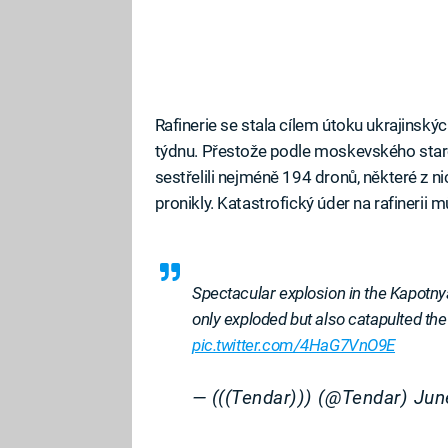
Rafinerie se stala cílem útoku ukrajinsk
týdnu. Přestože podle moskevského staro
sestřelili nejméně 194 dronů, některé z 
pronikly. Katastrofický úder na rafinerii m
Spectacular explosion in the Kapotnya
only exploded but also catapulted the r
pic.twitter.com/4HaG7VnO9E
— (((Tendar))) (@Tendar)
Jun