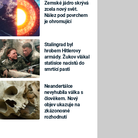
Zemské jádro skrývá
zcela nový svět.
Nález pod povrchem
je ohromující
Stalingrad byl
hrobem Hitlerovy
armády. Žukov vlákal
statisíce nacistů do
smrtící pasti
Neandertálce
nevyhubila válka s
člověkem. Nový
objev ukazuje na
zkázonosné
rozhodnutí