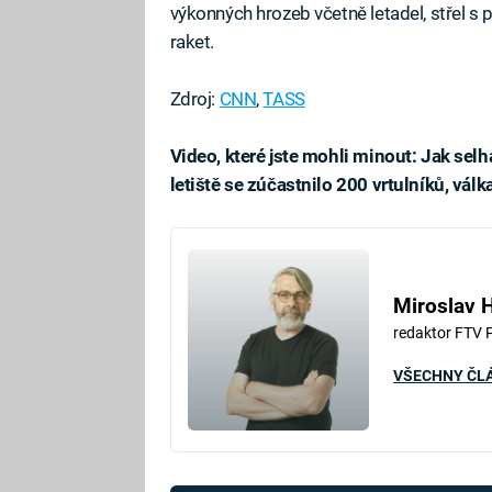
výkonných hrozeb včetně letadel, střel s 
raket.
Zdroj:
CNN
,
TASS
Video, které jste mohli minout: Jak selha
letiště se zúčastnilo 200 vrtulníků, vál
Fa
Miroslav 
redaktor FTV 
VŠECHNY ČL