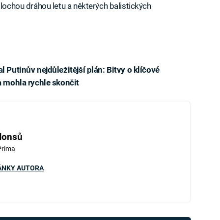
plochou dráhou letu a některých balistických
l Putinův nejdůležitější plán: Bitvy o klíčové
ka mohla rychle skončit
iled to fetch
Honsů
Prima
ÁNKY AUTORA