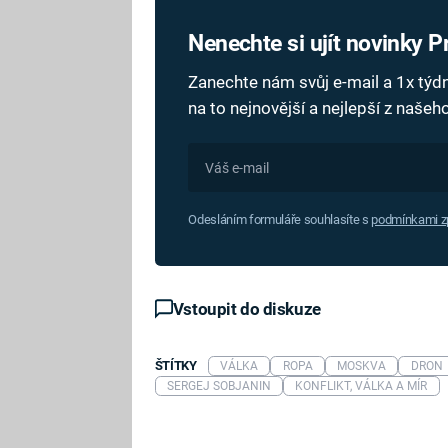
Nenechte si ujít novinky 
Zanechte nám svůj e-mail a 1x tý
na to nejnovější a nejlepší z naše
Odesláním formuláře souhlasíte s
podmínkami zp
Vstoupit do diskuze
ŠTÍTKY
VÁLKA
ROPA
MOSKVA
DRON
SERGEJ SOBJANIN
KONFLIKT, VÁLKA A MÍR