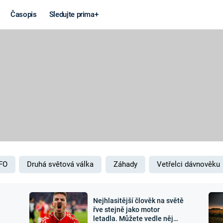
Časopis
Sledujte prima+
Věda a
Války
technika
STUDENÁ V
KORONAVIRUS
VÁLKA VE
VIETNAMU
VESMÍR
VÁLEČNÉ FI
MARS
SERIÁLY
FO
Druhá světová válka
Záhady
Vetřelci dávnověku
Nejhlasitější člověk na světě
Záhady a
Zajímav
řve stejně jako motor
letadla. Můžete vedle něj
konspirace