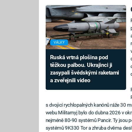
VÁLKY
Ruská vrtná plošina pod
těžkou palbou. Ukrajinci ji
zasypali švédskými raketami
a zveřejnili video
s dvojicí rychlopalných kanónů ráže 30 m
webu Militarnyj bylo do dubna 2026 v o
nejméně 80-90 systémů Pancir. Ty jsou
systémů 9K330 Tor a zhruba dvěma desít