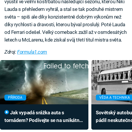
vyústil ve velmi kostrbatou následující sezonu, kterou Niki
Lauda s přehledem vyhrál, a stal se tak podruhé mistrem
světa – spíš ale díky konzistentně dobrým výkonům než
díky rychlosti a dravosti, kterou býval proslulý. Poté Lauda
od Ferrari odešel. Velký comeback zažil až v osmdesátých
letech u McLarenu, kde získal svůj třetí titul mistra světa.
Zdroj:
Formula1.com
Failed to fetch
PŘÍRODA
VĚDA A TECHNIKA
Jak vypadá srážka auta s
Sovětský autob
tornádem? Podívejte se na unikátní
pádil neskutečno
nahrávku zpoza volantu
Soudruzi ale udě