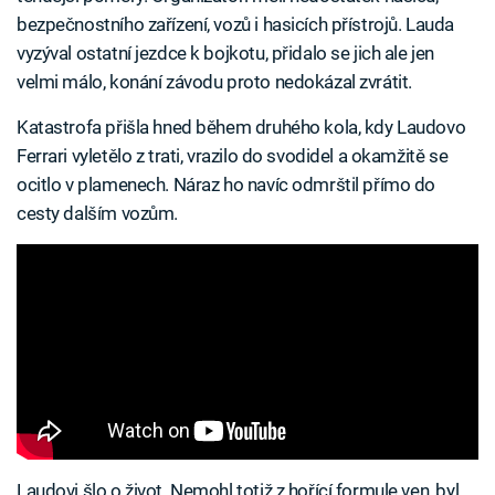
bezpečnostního zařízení, vozů i hasicích přístrojů. Lauda
vyzýval ostatní jezdce k bojkotu, přidalo se jich ale jen
velmi málo, konání závodu proto nedokázal zvrátit.
Katastrofa přišla hned během druhého kola, kdy Laudovo
Ferrari vyletělo z trati, vrazilo do svodidel a okamžitě se
ocitlo v plamenech. Náraz ho navíc odmrštil přímo do
cesty dalším vozům.
Laudovi šlo o život. Nemohl totiž z hořící formule ven, byl