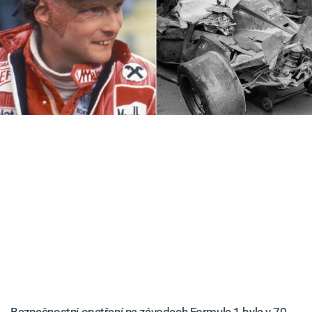
Časopis
U záznamů nehod z 29. července 1973 a 1. srpna
1976 dodnes mrazí. Připomeňte si
Sledujte prima+
nejnebezpečnější období závodů Formule 1.
Přihlášení
Sledujte nás
Bezpečnostní opatření na závodech Formule 1 byla v 70.