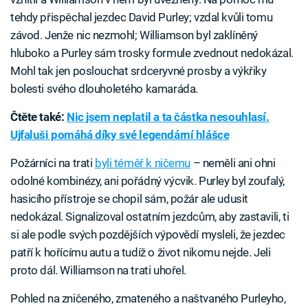
tehdy přispěchal jezdec David Purley; vzdal kvůli tomu
závod. Jenže nic nezmohl; Williamson byl zaklíněný
hluboko a Purley sám trosky formule zvednout nedokázal.
Mohl tak jen poslouchat srdceryvné prosby a výkřiky
bolesti svého dlouholetého kamaráda.
Čtěte také:
Nic jsem neplatil a ta částka nesouhlasí.
Ujfaluši pomáhá díky své legendární hlášce
Požárníci na trati
byli téměř k ničemu
– neměli ani ohni
odolné kombinézy, ani pořádný výcvik. Purley byl zoufalý,
hasicího přístroje se chopil sám, požár ale udusit
nedokázal. Signalizoval ostatním jezdcům, aby zastavili, ti
si ale podle svých pozdějších výpovědí mysleli, že jezdec
patří k hořícímu autu a tudíž o život nikomu nejde. Jeli
proto dál. Williamson na trati uhořel.
Pohled na zničeného, zmateného a naštvaného Purleyho,