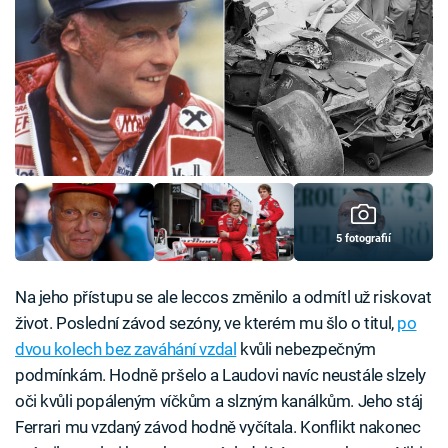
5 fotografií
Na jeho přístupu se ale leccos změnilo a odmítl už riskovat
život. Poslední závod sezóny, ve kterém mu šlo o titul,
po
dvou kolech bez zaváhání vzdal
kvůli nebezpečným
podmínkám. Hodně pršelo a Laudovi navíc neustále slzely
oči kvůli popáleným víčkům a slzným kanálkům. Jeho stáj
Ferrari mu vzdaný závod hodně vyčítala. Konflikt nakonec