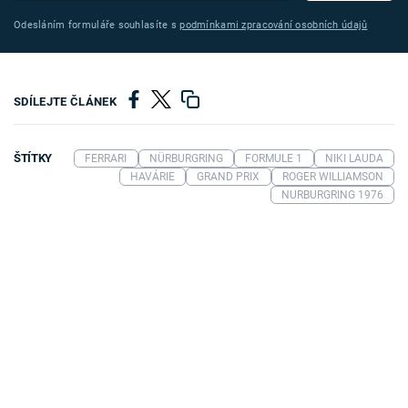
Odesláním formuláře souhlasíte s
podmínkami zpracování osobních údajů
SDÍLEJTE ČLÁNEK
ŠTÍTKY
FERRARI
NÜRBURGRING
FORMULE 1
NIKI LAUDA
HAVÁRIE
GRAND PRIX
ROGER WILLIAMSON
NURBURGRING 1976