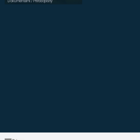
Dokumentární / Přírodopisný