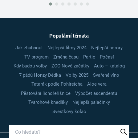
Populární témata
Jak zhubnout
Nejlepší filmy 2024
Nejlepší horory
TV program
Změna času
Partie
Počasí
Kdy budou volby
ZOO Nové začátky
Auto – katalog
7 pádů Honzy Dědka
Volby 2025
Svařené víno
Tatarák podle Pohlreicha
Aloe vera
Pěstování lichořeřišnice
Výpočet ascendentu
Tvarohové knedlíky
Nejlepší palačinky
Švestkový koláč