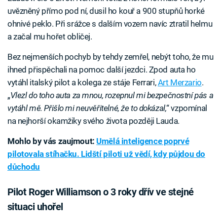
uvězněný přímo pod ní, dusil ho kouř a 900 stupňů horké
ohnivé peklo. Při srážce s dalším vozem navíc ztratil helmu
a začal mu hořet obličej.
Bez nejmenších pochyb by tehdy zemřel, nebýt toho, že mu
ihned přispěchali na pomoc další jezdci. Zpod auta ho
vytáhl italský pilot a kolega ze stáje Ferrari,
Art Merzario
.
„
Vlezl do toho auta za mnou, rozepnul mi bezpečnostní pás a
vytáhl mě. Přišlo mi neuvěřitelné, že to dokázal,
“ vzpomínal
na nejhorší okamžiky svého života později Lauda.
Mohlo by vás zaujmout:
Umělá inteligence poprvé
pilotovala stíhačku. Lidští piloti už vědí, kdy půjdou do
důchodu
Pilot Roger Williamson o 3 roky dřív ve stejné
situaci uhořel