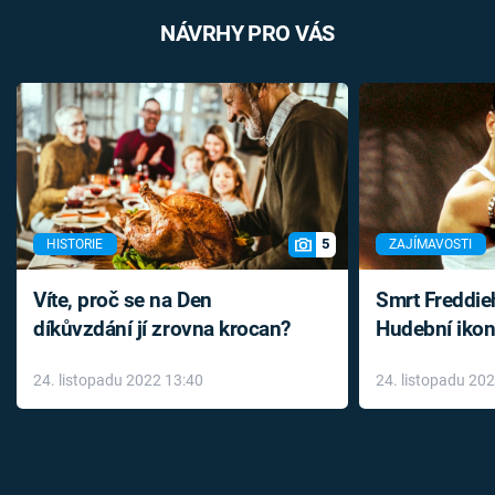
NÁVRHY PRO VÁS
5
HISTORIE
ZAJÍMAVOSTI
Víte, proč se na Den
Smrt Freddie
díkůvzdání jí zrovna krocan?
Hudební ikon
až do konce 
24. listopadu 2022 13:40
24. listopadu 20
léky