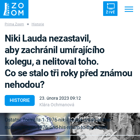
ŽIVĚ
Prima Zoom
■
Historie
Trendy:
ZRÁDCI
UFO
DRUHÁ SVĚTOVÁ VÁLKA
Niki Lauda nezastavil,
ZÁHADY
VETŘELCI DÁVNOVĚKU
aby zachránil umírajícího
kolegu, a nelitoval toho.
Co se stalo tři roky před známou
nehodou?
Témata
23. února 2023 09:12
Témata
HISTORIE
Klára Ochmanová
Pořady
Failed to fetch
Ostatní: formula-1-1976-niki-laudas-crash-at-the-
nurburgring-in-1976-and-his-return-to-the-wheel
TV Program