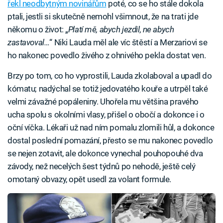
řekl neodbytným novinářům
poté, co se ho stále dokola
ptali, jestli si skutečně nemohl všimnout, že na trati jde
někomu o život: „
Platí mě, abych jezdil, ne abych
zastavoval…
“ Niki Lauda měl ale víc štěstí a Merzariovi se
ho nakonec povedlo živého z ohnivého pekla dostat ven.
Brzy po tom, co ho vyprostili, Lauda zkolaboval a upadl do
kómatu; nadýchal se totiž jedovatého kouře a utrpěl také
velmi závažné popáleniny. Uhořela mu většina pravého
ucha spolu s okolními vlasy, přišel o obočí a dokonce i o
oční víčka. Lékaři už nad ním pomalu zlomili hůl, a dokonce
dostal poslední pomazání, přesto se mu nakonec povedlo
se nejen zotavit, ale dokonce vynechal pouhopouhé dva
závody, než necelých šest týdnů po nehodě, ještě celý
omotaný obvazy, opět usedl za volant formule.