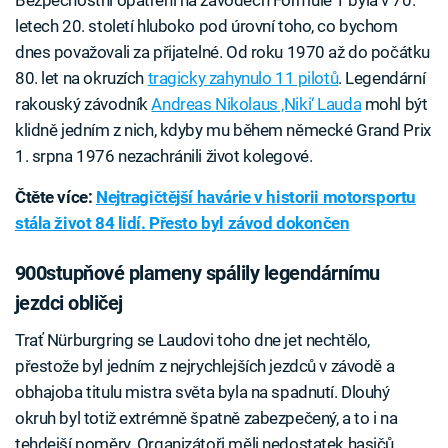
letech 20. století hluboko pod úrovní toho, co bychom
dnes považovali za přijatelné. Od roku 1970 až do počátku
80. let na okruzích
tragicky zahynulo 11 pilotů
. Legendární
rakouský závodník
Andreas Nikolaus ‚Niki‘ Lauda
mohl být
klidně jedním z nich, kdyby mu během německé Grand Prix
1. srpna 1976 nezachránili život kolegové.
Čtěte více:
Nejtragičtější havárie v historii motorsportu
stála život 84 lidí. Přesto byl závod dokončen
900stupňové plameny spálily legendárnímu
jezdci obličej
Trať Nürburgring se Laudovi toho dne jet nechtělo,
přestože byl jedním z nejrychlejších jezdců v závodě a
obhajoba titulu mistra světa byla na spadnutí. Dlouhý
okruh byl totiž extrémně špatně zabezpečený, a to i na
tehdejší poměry. Organizátoři měli nedostatek hasičů,