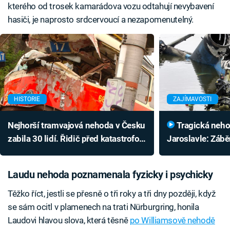
kterého od trosek kamarádova vozu odtahují nevybavení
hasiči, je naprosto srdcervoucí a nezapomenutelný.
HISTORIE
ZAJÍMAVOSTI
Nejhorší tramvajová nehoda v Česku
Tragická nehoda hokejistů
zabila 30 lidí. Řidič před katastrofou
Jaroslavle: Zábě
varoval
popisují, co se d
dopadem
Laudu nehoda poznamenala fyzicky i psychicky
Těžko říct, jestli se přesně o tři roky a tři dny později, když
se sám ocitl v plamenech na trati Nürburgring, honila
Laudovi hlavou slova, která těsně
po Williamsově nehodě