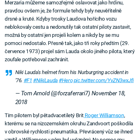
Merzaria můžeme samozřejmě oslavovat jako hrdinu,
pravdou ovšem je, že formule tehdy byly neuvěřitelně
drsné a kruté. Kdyby trosky Laudova hořícího vozu
neblokovaly cestu a nedonutily tak ostatní piloty zastavit,
možná by ostatní jen projeli kolem a nikdy by se mu
pomoci nedostalo. Přesně tak, jako tři roky předtím (29.
července 1973) projel sám Lauda okolo jiného pilota, který
zoufale potřeboval zachránit.
Niki Lauda's helmet from his Nurburgring accident in
'76.
#F1
#NikiLauda
#Hero
pic.twitter.com/YvZN3wxJfi
— Tom Arnold (@forzaferrari7)
November 18,
2018
Tím pilotem byl pětadvacetiletý Brit
Roger Williamson
,
kterému se na nizozemském okruhu Zandvoort poškodila
v obrovské rychlosti pneumatika. Převrácený vůz se ihned
vznítil a Williamson v něm byl uvězněný. Na pomoc mu