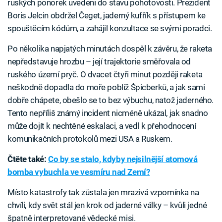
ruských ponorek uvedeni do stavu pohotovosti. Prezident
Boris Jelcin obdržel Čeget, jaderný kufřík s přístupem ke
spouštěcím kódům, a zahájil konzultace se svými poradci.
Po několika napjatých minutách dospěl k závěru, že raketa
nepředstavuje hrozbu – její trajektorie směřovala od
ruského území pryč. O dvacet čtyři minut později raketa
neškodně dopadla do moře poblíž Špicberků, a jak sami
dobře chápete, obešlo se to bez výbuchu, natož jaderného.
Tento nepříliš známý incident nicméně ukázal, jak snadno
může dojít k nechtěné eskalaci, a vedl k přehodnocení
komunikačních protokolů mezi USA a Ruskem.
Čtěte také:
Co by se stalo, kdyby nejsilnější atomová
bomba vybuchla ve vesmíru nad Zemí?
Místo katastrofy tak zůstala jen mrazivá vzpomínka na
chvíli, kdy svět stál jen krok od jaderné války – kvůli jedné
špatně interpretované vědecké misi.