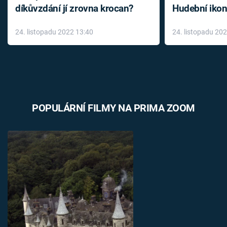
díkůvzdání jí zrovna krocan?
Hudební ikon
až do konce 
24. listopadu 2022 13:40
24. listopadu 20
léky
POPULÁRNÍ FILMY NA PRIMA ZOOM