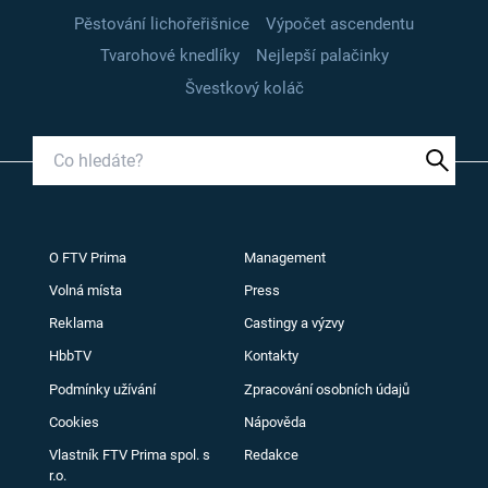
Pěstování lichořeřišnice
Výpočet ascendentu
Tvarohové knedlíky
Nejlepší palačinky
Švestkový koláč
O FTV Prima
Management
Volná místa
Press
Reklama
Castingy a výzvy
HbbTV
Kontakty
Podmínky užívání
Zpracování osobních údajů
Cookies
Nápověda
Vlastník FTV Prima spol. s
Redakce
r.o.