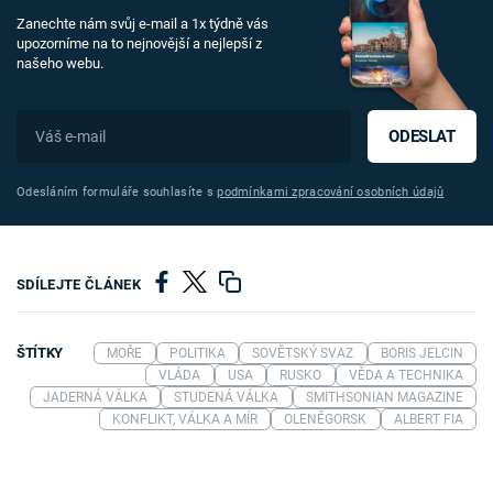
Zanechte nám svůj e-mail a 1x týdně vás
upozorníme na to nejnovější a nejlepší z
našeho webu.
ODESLAT
Odesláním formuláře souhlasíte s
podmínkami zpracování osobních údajů
SDÍLEJTE ČLÁNEK
ŠTÍTKY
MOŘE
POLITIKA
SOVĚTSKÝ SVAZ
BORIS JELCIN
VLÁDA
USA
RUSKO
VĚDA A TECHNIKA
JADERNÁ VÁLKA
STUDENÁ VÁLKA
SMITHSONIAN MAGAZINE
KONFLIKT, VÁLKA A MÍR
OLENĚGORSK
ALBERT FIA