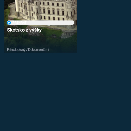
PŘEHRÁT
Skotsko z výšky
Přírodopisný / Dokumentární