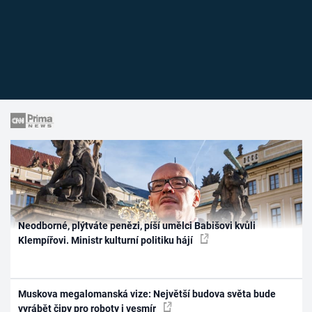
Neodborné, plýtváte penězi, píší umělci Babišovi kvůli
Klempířovi. Ministr kulturní politiku hájí
Muskova megalomanská vize: Největší budova světa bude
vyrábět čipy pro roboty i vesmír