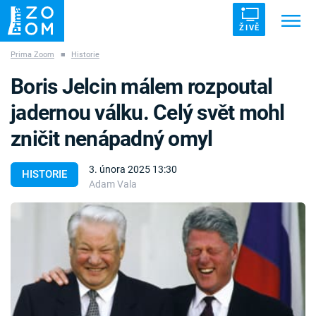
ŽIVĚ
Prima Zoom
■
Historie
Trendy:
ZRÁDCI
UFO
DRUHÁ SVĚTOVÁ VÁLKA
Boris Jelcin málem rozpoutal
ZÁHADY
VETŘELCI DÁVNOVĚKU
jadernou válku. Celý svět mohl
zničit nenápadný omyl
3. února 2025 13:30
HISTORIE
Adam Vala
Témata
Témata
Pořady
TV Program