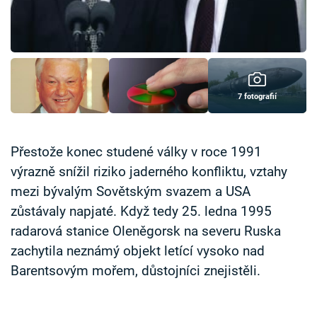
Časopis
Sledujte prima+
Přihlášení
7 fotografií
Sledujte nás
Přestože konec studené války v roce 1991
výrazně snížil riziko jaderného konfliktu, vztahy
mezi bývalým Sovětským svazem a USA
zůstávaly napjaté. Když tedy 25. ledna 1995
radarová stanice Oleněgorsk na severu Ruska
zachytila neznámý objekt letící vysoko nad
Barentsovým mořem, důstojníci znejistěli.