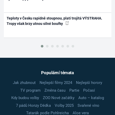
Teploty v Česku rapidně stoupnou, platí trojitá VÝSTRAHA.
Tropy však brzy utnou silné bouřky
Populární témata
Jak zhubnout
Nejlepší filmy 2024
Nejlepší horory
TV program
Změna času
Partie
Počasí
Kdy budou volby
ZOO Nové začátky
Auto – katalog
7 pádů Honzy Dědka
Volby 2025
Svařené víno
Tatarák podle Pohlreicha
Aloe vera