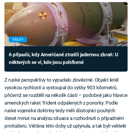
VÁLKY
6 případů, kdy Američané ztratili jadernou zbraň: U
některých se ví, kde jsou pohřbené
Z ruské perspektivy to vypadalo zlověstně. Objekt letěl
vysokou rychlostí a vystoupal do výšky 903 kilometrů,
přičemž se rozdělil na několik částí – podobně jako hlavice
amerických raket Trident odpálených z ponorky. Podle
ruské vojenské doktríny tedy měli důstojníci pouhých
deset minut na analýzu situace a rozhodnutí o případném
protiúderu. Většina této doby už uplynula, a tak byli velitelé