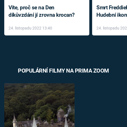
Víte, proč se na Den
Smrt Freddie
díkůvzdání jí zrovna krocan?
Hudební ikon
až do konce 
24. listopadu 2022 13:40
24. listopadu 20
léky
POPULÁRNÍ FILMY NA PRIMA ZOOM