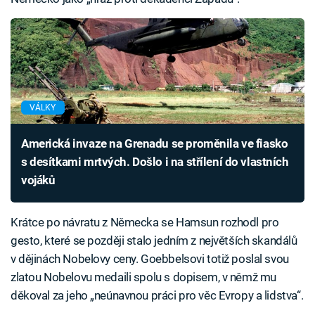
VÁLKY
Americká invaze na Grenadu se proměnila ve fiasko
s desítkami mrtvých. Došlo i na střílení do vlastních
vojáků
Krátce po návratu z Německa se Hamsun rozhodl pro
gesto, které se později stalo jedním z největších skandálů
v dějinách Nobelovy ceny. Goebbelsovi totiž poslal svou
zlatou Nobelovu medaili spolu s dopisem, v němž mu
děkoval za jeho „neúnavnou práci pro věc Evropy a lidstva“.