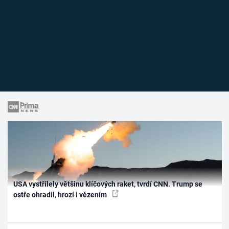
USA vystřílely většinu klíčových raket, tvrdí CNN. Trump se
ostře ohradil, hrozí i vězením