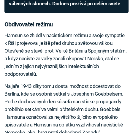
válečných slonech. Dodnes přežívá po celém světě
Obdivovatel režimu
Hamsun se zhlédl v nacistickém režimu a svoje sympatie
k Říši projevoval ještě před druhou světovou válkou.
Otevřeně se stavěl proti Velké Británii a Spojeným státům,
a když nacisté za války začali okupovat Norsko, stal se
jedním z jejich nejvýraznějších intelektuálních
podporovatelů.
Na jaře 1943 díky tomu dostal možnost odcestovat do
Berlína, kde se osobně setkal s Josephem Goebbelsem.
Podle dochovaných deníků šéfa nacistické propagandy
proběhlo setkání ve velmi přátelském duchu. Goebbels
Hamsuna označoval za největšího žijícího evropského
spisovatele a Hamsun na oplátku vyzdvihoval nacistické
Německo jako „hráz proti dekadenci Západu“.