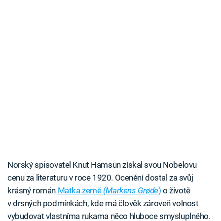
Norský spisovatel Knut Hamsun získal svou Nobelovu
cenu za literaturu v roce 1920. Ocenění dostal za svůj
krásný román
Matka země
(Markens Grøde
)
o životě
v drsných podmínkách, kde má člověk zároveň volnost
vybudovat vlastníma rukama něco hluboce smysluplného.