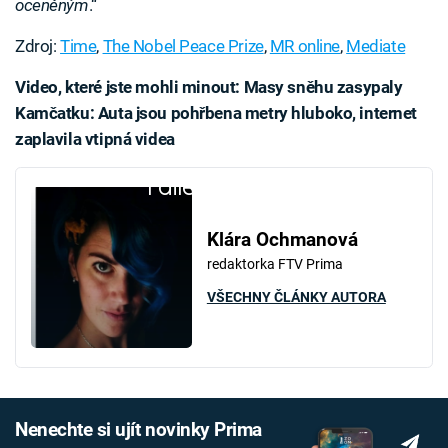
oceněným
.“
Zdroj:
Time
,
The Nobel Peace Prize
,
MR online
,
Mediate
Video, které jste mohli minout:
Masy sněhu zasypaly
Kamčatku: Auta jsou pohřbena metry hluboko, internet
zaplavila vtipná videa
Failed to fetch
Klára Ochmanová
redaktorka FTV Prima
VŠECHNY ČLÁNKY AUTORA
Nenechte si ujít novinky Prima