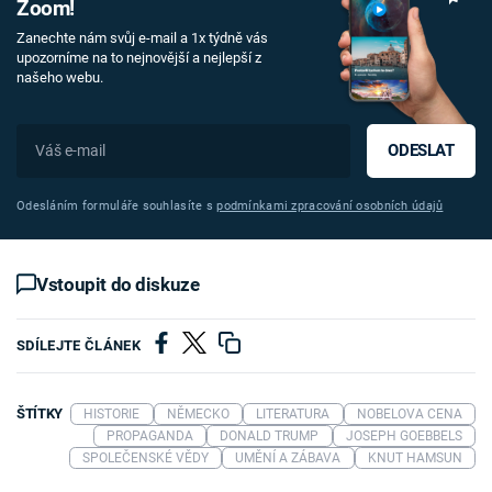
Zoom!
Zanechte nám svůj e-mail a 1x týdně vás
upozorníme na to nejnovější a nejlepší z
našeho webu.
ODESLAT
Odesláním formuláře souhlasíte s
podmínkami zpracování osobních údajů
Vstoupit do diskuze
SDÍLEJTE ČLÁNEK
ŠTÍTKY
HISTORIE
NĚMECKO
LITERATURA
NOBELOVA CENA
PROPAGANDA
DONALD TRUMP
JOSEPH GOEBBELS
SPOLEČENSKÉ VĚDY
UMĚNÍ A ZÁBAVA
KNUT HAMSUN