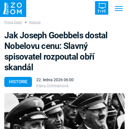
ŽIVĚ
Prima Zoom
■
Historie
Trendy:
ZRÁDCI
UFO
DRUHÁ SVĚTOVÁ VÁLKA
Jak Joseph Goebbels dostal
ZÁHADY
VETŘELCI DÁVNOVĚKU
Nobelovu cenu: Slavný
spisovatel rozpoutal obří
skandál
Témata
22. ledna 2026 06:00
HISTORIE
Klára Ochmanová
Témata
Pořady
TV Program