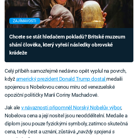
ZAJÍMAVOSTI
Chcete se stát hledačem pokladů? Britské muzeum
shání člověka, který vyřeší následky obrovské
krádeže
Celý příběh samozřejmě nedávno opět vyplul na povrch,
když
americký prezident Donald Trump dostal
medaili
spojenou s Nobelovou cenou míru od venezuelské
opoziční političky Maríi Coriny Machadové.
Jak ale
v návaznosti připomněl Norský Nobelův výbor
,
Nobelova cena a její nositel jsou neoddělitelní. Medaile a
diplom jsou pouze fyzickými symboly, zatímco skutečná
cena, tedy čest a uznání, zůstává „
navždy spojená s