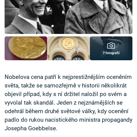
Časopis
Sledujte prima+
Přihlášení
7 fotografií
Sledujte nás
Nobelova cena patří k nejprestižnějším oceněním
světa, takže se samozřejmě v historii několikrát
objevil případ, kdy s ní držitel naložil po svém a
vyvolal tak skandál. Jeden z nejznámějších se
odehrál během druhé světové války, kdy ocenění
padlo do rukou nacistického ministra propagandy
Josepha Goebbelse.