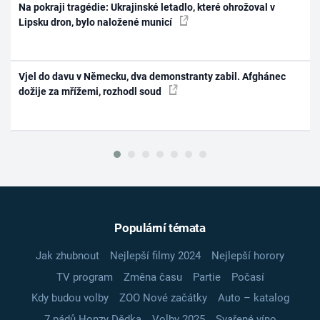
Na pokraji tragédie: Ukrajinské letadlo, které ohrožoval v
Lipsku dron, bylo naložené municí
Vjel do davu v Německu, dva demonstranty zabil. Afghánec
dožije za mřížemi, rozhodl soud
Populární témata
Jak zhubnout
Nejlepší filmy 2024
Nejlepší horory
TV program
Změna času
Partie
Počasí
Kdy budou volby
ZOO Nové začátky
Auto – katalog
7 pádů Honzy Dědka
Volby 2025
Svařené víno