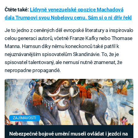
Čtěte také:
Lídryně venezuelské opozice Machadová
dala Trumpovi svou Nobelovu cenu. Sám si o ni dřív řekl
Je to jedno z ceněných děl evropské literatury a inspirovalo
celou generaci autorů, včetně Franze Kafky nebo Thomase
Manna. Hamsun díky němu koneckonců také patřil k
nejuznávanějším spisovatelům Skandinávie. To, že je
spisovatel talentovaný, ale nemusí nutně znamenat, že
nepropadne propagandě.
ZAJÍMAVOSTI
Nebezpečné bojové umění museli ovládat i jezdci na