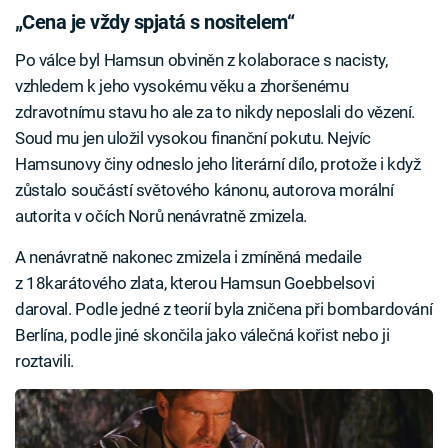
„Cena je vždy spjatá s nositelem“
Po válce byl Hamsun obviněn z kolaborace s nacisty,
vzhledem k jeho vysokému věku a zhoršenému
zdravotnímu stavu ho ale za to nikdy neposlali do vězení.
Soud mu jen uložil vysokou finanční pokutu. Nejvíc
Hamsunovy činy odneslo jeho literární dílo, protože i když
zůstalo součástí světového kánonu, autorova morální
autorita v očích Norů nenávratně zmizela.
A nenávratně nakonec zmizela i zmíněná medaile
z 18karátového zlata, kterou Hamsun Goebbelsovi
daroval. Podle jedné z teorií byla zničena při bombardování
Berlína, podle jiné skončila jako válečná kořist nebo ji
roztavili.