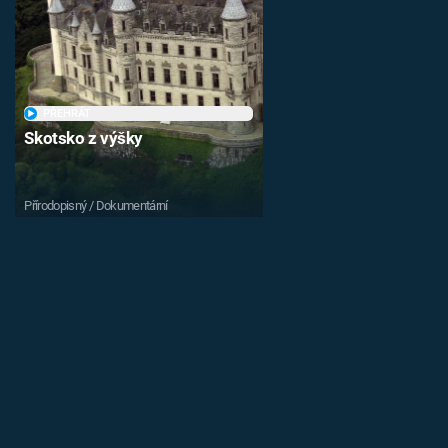
PŘEHRÁT
Skotsko z výšky
Přírodopisný / Dokumentární