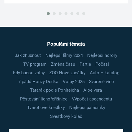
Populární témata
Jak zhubnout
Nejlepší filmy 2024
Nejlepší horory
TV program
Změna času
Partie
Počasí
Kdy budou volby
ZOO Nové začátky
Auto – katalog
7 pádů Honzy Dědka
Volby 2025
Svařené víno
Tatarák podle Pohlreicha
Aloe vera
Pěstování lichořeřišnice
Výpočet ascendentu
Tvarohové knedlíky
Nejlepší palačinky
Švestkový koláč