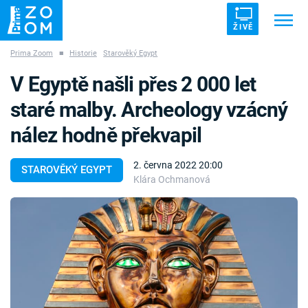
ŽIVĚ
Prima Zoom
■
Historie
Starověký Egypt
Trendy:
ZRÁDCI
UFO
DRUHÁ SVĚTOVÁ VÁLKA
V Egyptě našli přes 2 000 let
ZÁHADY
VETŘELCI DÁVNOVĚKU
staré malby. Archeology vzácný
nález hodně překvapil
2. června 2022 20:00
STAROVĚKÝ EGYPT
Klára Ochmanová
Témata
Témata
Pořady
TV Program