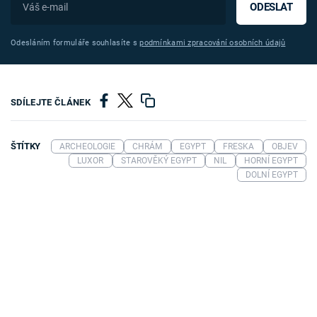
ODESLAT
Odesláním formuláře souhlasíte s
podmínkami zpracování osobních údajů
SDÍLEJTE ČLÁNEK
ŠTÍTKY
ARCHEOLOGIE
CHRÁM
EGYPT
FRESKA
OBJEV
LUXOR
STAROVĚKÝ EGYPT
NIL
HORNÍ EGYPT
DOLNÍ EGYPT