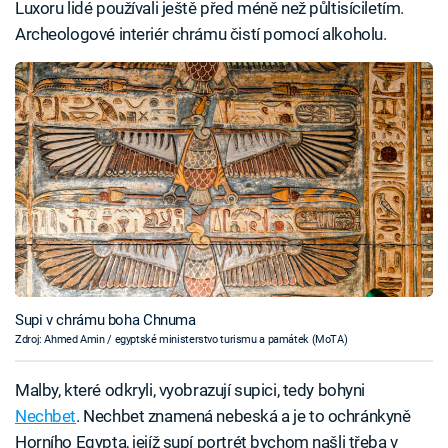
Luxoru lidé používali ještě před méně než půltisíciletím.
Archeologové interiér chrámu čistí pomocí alkoholu.
Supi v chrámu boha Chnuma
Zdroj: Ahmed Amin / egyptské ministerstvo turismu a památek (MoTA)
Malby, které odkryli, vyobrazují supici, tedy bohyni
Nechbet
. Nechbet znamená nebeská a je to ochránkyně
Horního Egypta, jejíž supí portrét bychom našli třeba v