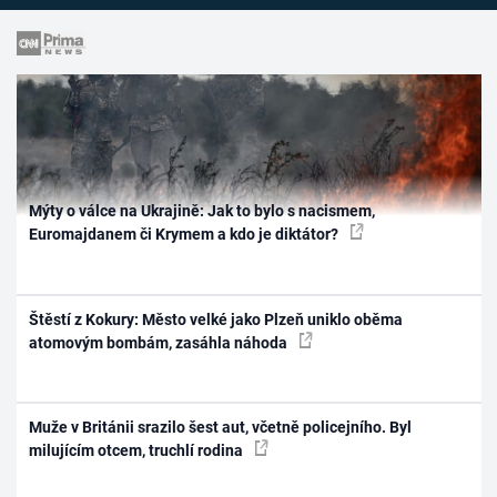
Mýty o válce na Ukrajině: Jak to bylo s nacismem,
Euromajdanem či Krymem a kdo je diktátor?
Štěstí z Kokury: Město velké jako Plzeň uniklo oběma
atomovým bombám, zasáhla náhoda
Muže v Británii srazilo šest aut, včetně policejního. Byl
milujícím otcem, truchlí rodina