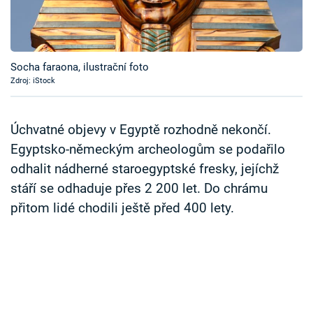
Časopis
Sledujte prima+
Socha faraona, ilustrační foto
Zdroj: iStock
Přihlášení
Úchvatné objevy v Egyptě rozhodně nekončí.
Sledujte nás
Egyptsko-německým archeologům se podařilo
odhalit nádherné staroegyptské fresky, jejíchž
stáří se odhaduje přes 2 200 let. Do chrámu
přitom lidé chodili ještě před 400 lety.