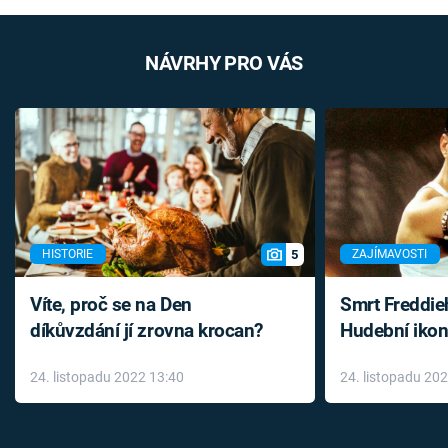
NÁVRHY PRO VÁS
5
HISTORIE
ZAJÍMAVOSTI
Víte, proč se na Den
Smrt Freddie
díkůvzdání jí zrovna krocan?
Hudební ikon
až do konce 
24. listopadu 2022 13:40
24. listopadu 20
léky