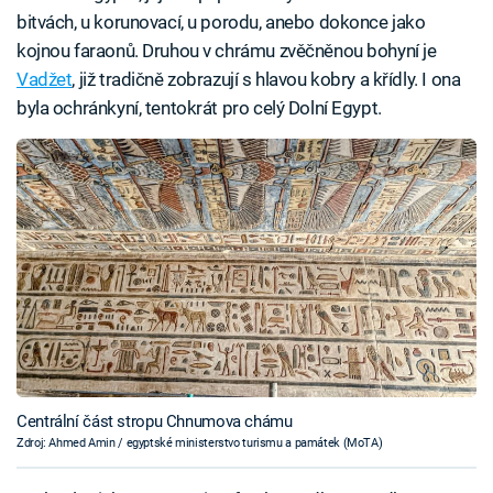
bitvách, u korunovací, u porodu, anebo dokonce jako
kojnou faraonů. Druhou v chrámu zvěčněnou bohyní je
Vadžet
, již tradičně zobrazují s hlavou kobry a křídly. I ona
byla ochránkyní, tentokrát pro celý Dolní Egypt.
Centrální část stropu Chnumova chámu
Zdroj: Ahmed Amin / egyptské ministerstvo turismu a památek (MoTA)