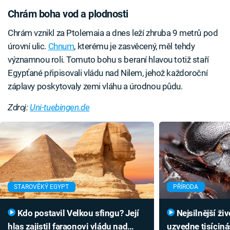
Chrám boha vod a plodnosti
Chrám vznikl za Ptolemaia a dnes leží zhruba 9 metrů pod
úrovní ulic.
Chnum
, kterému je zasvěcený, měl tehdy
významnou roli. Tomuto bohu s beraní hlavou totiž staří
Egypťané připisovali vládu nad Nilem, jehož každoroční
záplavy poskytovaly zemi vláhu a úrodnou půdu.
Zdroj:
Uni-tuebingen.de
STAROVĚKÝ EGYPT
PŘÍRODA
Kdo postavil Velkou sfingu? Její
Nejsilnější živočich světa
hlas zajistil faraonovi vládu nad
uzvedne tisíciná