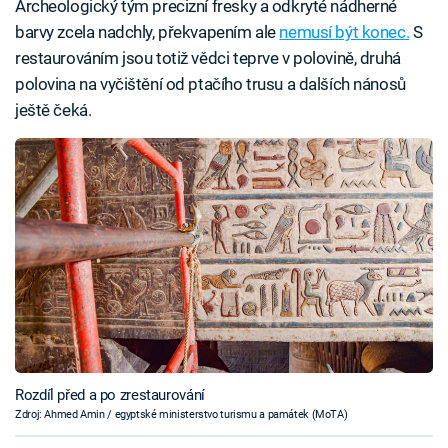
Archeologický tým precizní fresky a odkryté nádherné
barvy zcela nadchly, překvapením ale
nemusí být konec.
S
restaurováním jsou totiž vědci teprve v polovině, druhá
polovina na vyčištění od ptačího trusu a dalších nánosů
ještě čeká.
Rozdíl před a po zrestaurování
Zdroj: Ahmed Amin / egyptské ministerstvo turismu a památek (MoTA)