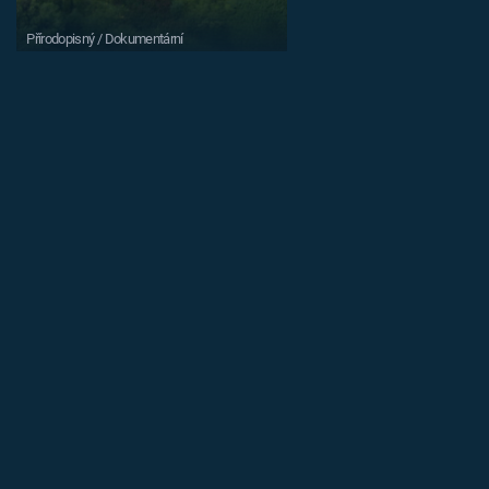
Přírodopisný / Dokumentární