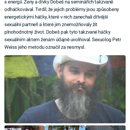
s energií. Ženy a dívky Dobeš na seminářích takzvaně
odháčkovával. Tvrdil, že jejich problémy jsou způsobeny
energetickými háčky, které v nich zanechali dřívější
sexuální partneři a které jim znemožňovaly žít
plnohodnotný život. Dobeš pak tyto takzvané háčky
sexuálním aktem ženám údajně uvolňoval. Sexuolog Petr
Weiss jeho metodu označil za nesmysl.