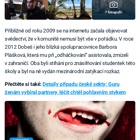
7 fotografií
Přibližně od roku 2009 se na internetu začala objevovat
svědectví, že v komunitě nemusí být vše v pořádku. V roce
2012 Dobeš i jeho blízká spolupracovnice Barbora
Plášková, která mu při „odháčkování“ asistovala, zmizeli
v zahraničí. Oba byli stíháni pro znásilňování studentek této
školy a byl na ně vydán mezinárodní zatýkací rozkaz.
Přečtěte si také:
Detaily případu české sekty: Guru
ženám vybíral partnery, léčit chtěl pohlavním stykem