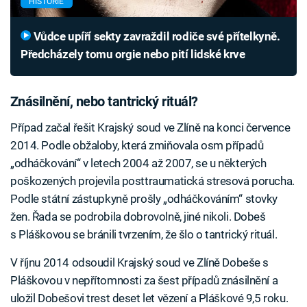
HISTORIE
Vůdce upíří sekty zavraždil rodiče své přítelkyně.
Předcházely tomu orgie nebo pití lidské krve
Znásilnění, nebo tantrický rituál?
Případ začal řešit Krajský soud ve Zlíně na konci července
2014. Podle obžaloby, která zmiňovala osm případů
„odháčkování“ v letech 2004 až 2007, se u některých
poškozených projevila posttraumatická stresová porucha.
Podle státní zástupkyně prošly „odháčkováním“ stovky
žen. Řada se podrobila dobrovolně, jiné nikoli. Dobeš
s Pláškovou se bránili tvrzením, že šlo o tantrický rituál.
V říjnu 2014 odsoudil Krajský soud ve Zlíně Dobeše s
Pláškovou v nepřítomnosti za šest případů znásilnění a
uložil Dobešovi trest deset let vězení a Pláškové 9,5 roku.