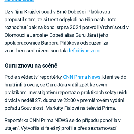
Už v říjnu Krajský soud v Brně Dobeše i Pláškovou
propustil s tím, že si trest odpykali na Filipínách. Toto
rozhodnutí pak na konci srpna 2024 potvrdil Vrchní soud v
Olomouci a Jaroslav Dobeš alias Guru Jára i jeho
spolupracovnice Barbora Plášková odsouzení za
znásilnění sedmi žen jsou tak
definitivně volní
.
Guru znovu na scéně
Podle svědectví reportérky
CNN Prima News
, která se do
hnutí infiltrovala, se Guru Jára vrátil zpět ke svým
praktikám. Investigativní reportáž o praktikách sekty uvidí
diváci v neděli 27. dubna ve 22:00 v premiérovém vydání
pořadu Souvislosti Markéty Fialové na televizi Prima.
Reportérka CNN Prima NEWS se do případu ponořila v
utajení. Vytvořila si falešný profil a přes seznamovací