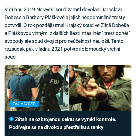
V dubnu 2019 Nejvyšší soud zamítl dovolání Jaroslava
Dobeše a Barbory Pláškové a jejich nepodmíněné tresty
potvrdil. O rok později uznal Krajský soud ve Zlíně Dobeše
a Pláškovou vinnými z dalších šesti znásilnění, trest odnětí
svobody ale soud dvojici pro neúčelnost neuložil. Tento
rozsudek pak v lednu 2021 potvrdil olomoucký vrchní
soud.
ZAJÍMAVOSTI
Zátah na ozbrojenou sektu se vymkl kontrole.
Podívejte se na divokou přestřelku s tanky