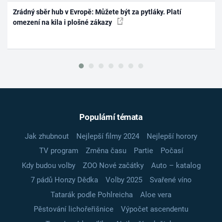
Zrádný sběr hub v Evropě: Můžete být za pytláky. Platí
omezení na kila i plošné zákazy
Populární témata
Jak zhubnout
Nejlepší filmy 2024
Nejlepší horory
TV program
Změna času
Partie
Počasí
Kdy budou volby
ZOO Nové začátky
Auto – katalog
7 pádů Honzy Dědka
Volby 2025
Svařené víno
Tatarák podle Pohlreicha
Aloe vera
Pěstování lichořeřišnice
Výpočet ascendentu