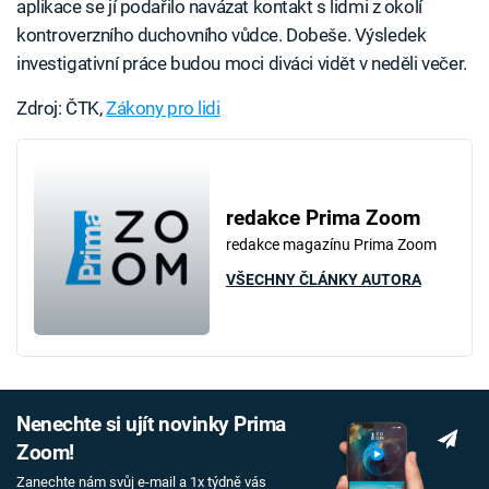
aplikace se jí podařilo navázat kontakt s lidmi z okolí
kontroverzního duchovního vůdce. Dobeše. Výsledek
investigativní práce budou moci diváci vidět v neděli večer.
Zdroj: ČTK,
Zákony pro lidi
redakce Prima Zoom
redakce magazínu Prima Zoom
VŠECHNY ČLÁNKY AUTORA
Nenechte si ujít novinky Prima
Zoom!
Zanechte nám svůj e-mail a 1x týdně vás