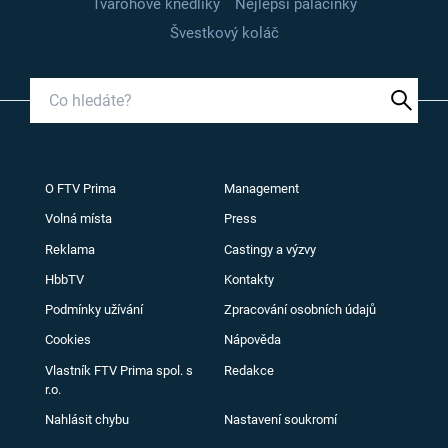
Tvarohové knedlíky
Nejlepší palačinky
Švestkový koláč
O FTV Prima
Management
Volná místa
Press
Reklama
Castingy a výzvy
HbbTV
Kontakty
Podmínky užívání
Zpracování osobních údajů
Cookies
Nápověda
Vlastník FTV Prima spol. s
Redakce
r.o.
Nahlásit chybu
Nastavení soukromí