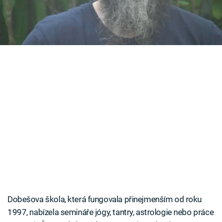
esoterické školy Poetrie. Jeho případ
Časopis
zaměstnával české soudy dlouhých deset let.
Sledujte prima+
Přihlášení
Sledujte nás
Dobešova škola, která fungovala přinejmenším od roku
1997, nabízela semináře jógy, tantry, astrologie nebo práce