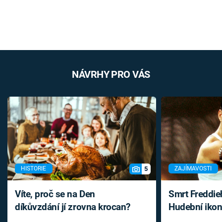
NÁVRHY PRO VÁS
5
HISTORIE
ZAJÍMAVOSTI
Víte, proč se na Den
Smrt Freddie
díkůvzdání jí zrovna krocan?
Hudební ikon
až do konce 