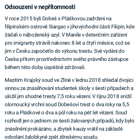
Odsouzeni v nepřítomnosti
V roce 2015 byli Dobeš s Pláškovou zadrženi na
filipínském ostrově Siargao v jihovýchodní části Filipín, kde
žádali o náboženský azyl. V Manile v detenčním zařízení
pro imigranty strávili nakonec 8 let a čtyři měsíce, což se
jim v Česku započetlo do výkonu trestu. Své vydání do
Česka přitom prostřednictvím svého právního zástupce
během této doby úspěšně zdržovali.
Mezitím Krajský soud ve Zlíně v lednu 2018 shledal dvojici
vinnou ze znásilňování studentek školy v šesti případech a
uložil jim shodné tresty 7,5 roku vězení. V říjnu 2018 snížil
olomoucký vrchní soud Dobešovi trest o dva roky na 5,5
roku a Pláškové o dva a půl roku na pět let vězení. Soud
rozhodl jen o jednom ze šesti žalovaných případů, kdy bylo
znásilnění prokázáno, a zbytek kauzy vrátil na základě
odvolání žalobkyně zpět zlínskému soudu.