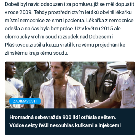
Dobeš byl navíc odsouzen i za pomluvu, jíž se měl dopustit
v roce 2009. Tehdy prostřednictvím letáků obvinil lékařku
místní nemocnice ze smrti pacienta. Lékařka z nemocnice
odešla a na čas byla bez práce. Už v květnu 2015 ale
olomoucký vrchní soud rozsudek nad Dobešem i
Pláškovou zrušil a kauzu vrátil k novému projednání ke
zlínskému krajskému soudu.
ZAJÍMAVOSTI
Hromadná sebevražda 900 lidí otřásla světem.
Vůdce sekty řešil nesouhlas kulkami a injekcemi