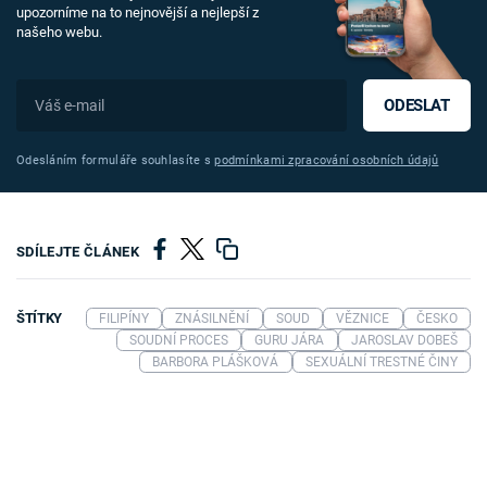
upozorníme na to nejnovější a nejlepší z
našeho webu.
ODESLAT
Odesláním formuláře souhlasíte s
podmínkami zpracování osobních údajů
SDÍLEJTE ČLÁNEK
ŠTÍTKY
FILIPÍNY
ZNÁSILNĚNÍ
SOUD
VĚZNICE
ČESKO
SOUDNÍ PROCES
GURU JÁRA
JAROSLAV DOBEŠ
BARBORA PLÁŠKOVÁ
SEXUÁLNÍ TRESTNÉ ČINY