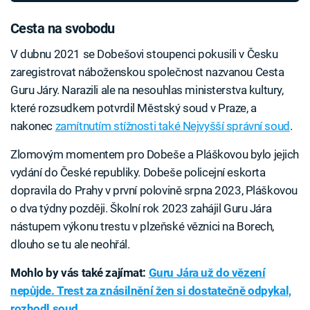
Cesta na svobodu
V dubnu 2021 se Dobešovi stoupenci pokusili v Česku
zaregistrovat náboženskou společnost nazvanou Cesta
Guru Járy. Narazili ale na nesouhlas ministerstva kultury,
které rozsudkem potvrdil Městský soud v Praze, a
nakonec
zamítnutím stížnosti také Nejvyšší správní soud
.
Zlomovým momentem pro Dobeše a Pláškovou bylo jejich
vydání do České republiky. Dobeše policejní eskorta
dopravila do Prahy v první polovině srpna 2023, Pláškovou
o dva týdny později. Školní rok 2023 zahájil Guru Jára
nástupem výkonu trestu v plzeňské věznici na Borech,
dlouho se tu ale neohřál.
Mohlo by vás také zajímat:
Guru Jára už do vězení
nepůjde. Trest za znásilnění žen si dostatečně odpykal,
rozhodl soud