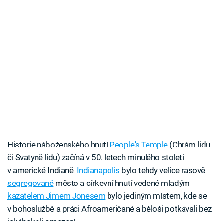
Historie náboženského hnutí
People's Temple
(Chrám lidu
či Svatyně lidu) začíná v 50. letech minulého století
v americké Indianě.
Indianapolis
bylo tehdy velice rasově
segregované
město a církevní hnutí vedené mladým
kazatelem Jimem Jonesem
bylo jediným místem, kde se
v bohoslužbě a práci Afroameričané a běloši potkávali bez