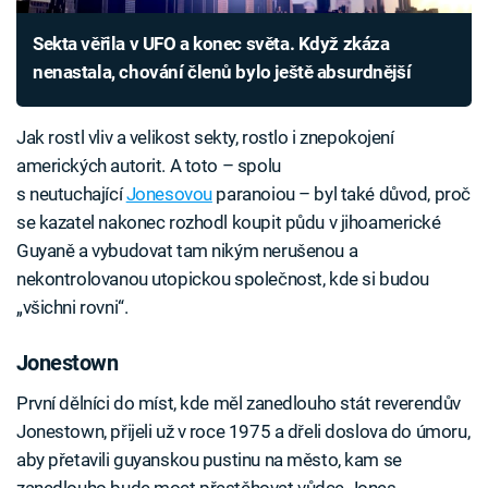
Sekta věřila v UFO a konec světa. Když zkáza
nenastala, chování členů bylo ještě absurdnější
Jak rostl vliv a velikost sekty, rostlo i znepokojení
amerických autorit. A toto – spolu
s neutuchající
Jonesovou
paranoiou – byl také důvod, proč
se kazatel nakonec rozhodl koupit půdu v jihoamerické
Guyaně a vybudovat tam nikým nerušenou a
nekontrolovanou utopickou společnost, kde si budou
„všichni rovni“.
Jonestown
První dělníci do míst, kde měl zanedlouho stát reverendův
Jonestown, přijeli už v roce 1975 a dřeli doslova do úmoru,
aby přetavili guyanskou pustinu na město, kam se
zanedlouho bude moct přestěhovat vůdce Jones