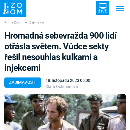
ŽIVĚ
Prima Zoom
■
Zajímavosti
Trendy:
ZRÁDCI
UFO
DRUHÁ SVĚTOVÁ VÁLKA
Hromadná sebevražda 900 lidí
ZÁHADY
VETŘELCI DÁVNOVĚKU
otřásla světem. Vůdce sekty
řešil nesouhlas kulkami a
injekcemi
Témata
18. listopadu 2023 06:00
ZAJÍMAVOSTI
Klára Ochmanová
Témata
Pořady
TV Program