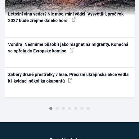
Letošní vlna veder? Nic moc, míní vědci. Vysvětlili, proč rok
2027 bude zřejmě daleko horší
Vondra: Nesmíme působit jako magnet na migranty. Konečná
se opřela do Evropské komise
Záběry drsné přestřelky v lese. Precizní ukrajinská akce vedla
k likvidaci několika okupantů