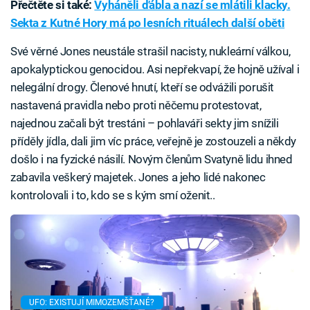
Přečtěte si také:
Vyháněli ďábla a nazí se mlátili klacky.
Sekta z Kutné Hory má po lesních rituálech další oběti
Své věrné Jones neustále strašil nacisty, nukleární válkou,
apokalyptickou genocidou. Asi nepřekvapí, že hojně užíval i
nelegální drogy. Členové hnutí, kteří se odvážili porušit
nastavená pravidla nebo proti něčemu protestovat,
najednou začali být trestáni – pohlaváři sekty jim snížili
příděly jídla, dali jim víc práce, veřejně je zostouzeli a někdy
došlo i na fyzické násilí. Novým členům Svatyně lidu ihned
zabavila veškerý majetek. Jones a jeho lidé nakonec
kontrolovali i to, kdo se s kým smí oženit..
UFO: EXISTUJÍ MIMOZEMŠŤANÉ?