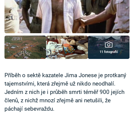
Časopis
Sledujte prima+
Přihlášení
11 fotografií
Sledujte nás
Příběh o sektě kazatele Jima Jonese je protkaný
tajemstvími, která zřejmě už nikdo neodhalí.
Jedním z nich je i průběh smrti téměř 900 jejích
členů, z nichž mnozí zřejmě ani netušili, že
páchají sebevraždu.