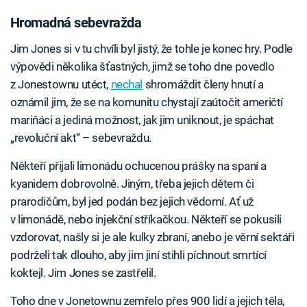
Hromadná sebevražda
Jim Jones si v tu chvíli byl jistý, že tohle je konec hry. Podle
výpovědi několika šťastných, jimž se toho dne povedlo
z Jonestownu utéct,
nechal
shromáždit členy hnutí a
oznámil jim, že se na komunitu chystají zaútočit američtí
mariňáci a jediná možnost, jak jim uniknout, je spáchat
„revoluční akt“ – sebevraždu.
Někteří přijali limonádu ochucenou prášky na spaní a
kyanidem dobrovolně. Jiným, třeba jejich dětem či
prarodičům, byl jed podán bez jejich vědomí. Ať už
v limonádě, nebo injekční stříkačkou. Někteří se pokusili
vzdorovat, našly si je ale kulky zbraní, anebo je věrní sektáři
podrželi tak dlouho, aby jim jiní stihli píchnout smrtící
koktejl. Jim Jones se zastřelil.
Toho dne v Jonetownu zemřelo přes 900 lidí a jejich těla,