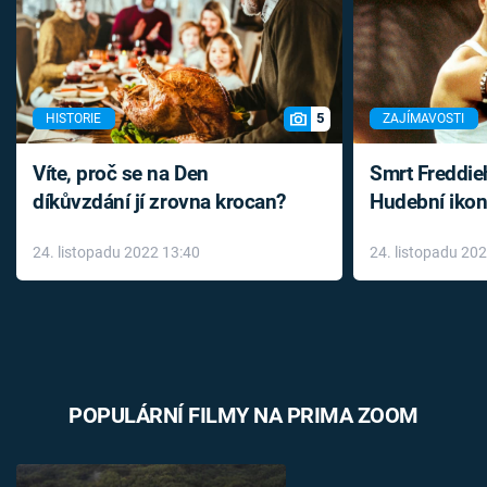
5
HISTORIE
ZAJÍMAVOSTI
Víte, proč se na Den
Smrt Freddie
díkůvzdání jí zrovna krocan?
Hudební ikon
až do konce 
24. listopadu 2022 13:40
24. listopadu 20
léky
POPULÁRNÍ FILMY NA PRIMA ZOOM