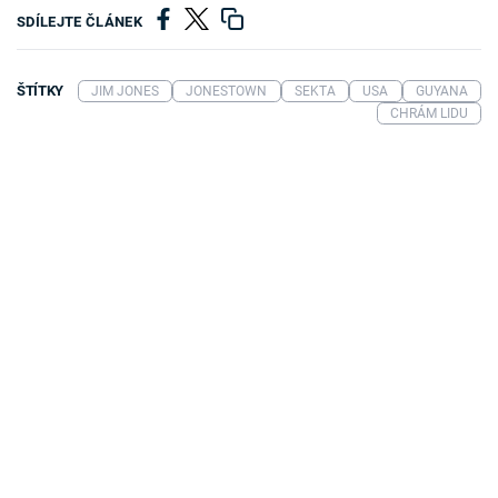
SDÍLEJTE ČLÁNEK
ŠTÍTKY
JIM JONES
JONESTOWN
SEKTA
USA
GUYANA
CHRÁM LIDU