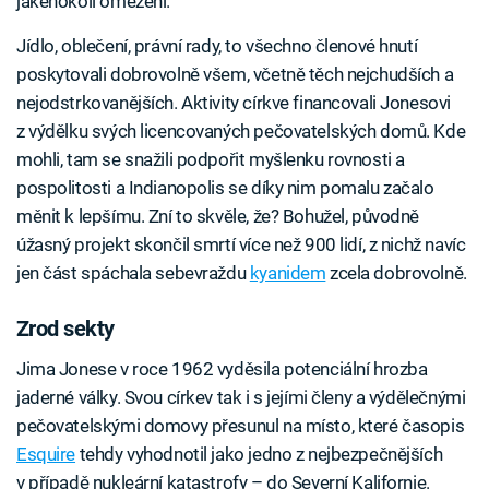
jakéhokoli omezení.
Jídlo, oblečení, právní rady, to všechno členové hnutí
poskytovali dobrovolně všem, včetně těch nejchudších a
nejodstrkovanějších. Aktivity církve financovali Jonesovi
z výdělku svých licencovaných pečovatelských domů. Kde
mohli, tam se snažili podpořit myšlenku rovnosti a
pospolitosti a Indianopolis se díky nim pomalu začalo
měnit k lepšímu. Zní to skvěle, že? Bohužel, původně
úžasný projekt skončil smrtí více než 900 lidí, z nichž navíc
jen část spáchala sebevraždu
kyanidem
zcela dobrovolně.
Zrod sekty
Jima Jonese v roce 1962 vyděsila potenciální hrozba
jaderné války. Svou církev tak i s jejími členy a výdělečnými
pečovatelskými domovy přesunul na místo, které časopis
Esquire
tehdy vyhodnotil jako jedno z nejbezpečnějších
v případě nukleární katastrofy – do Severní Kalifornie.