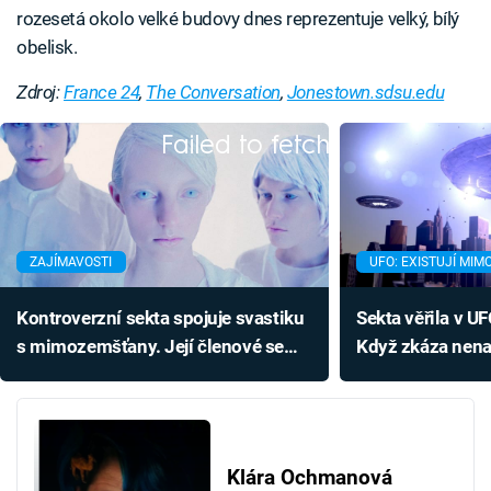
rozesetá okolo velké budovy dnes reprezentuje velký, bílý
obelisk.
Zdroj:
France 24
,
The Conversation
,
Jonestown.sdsu.edu
Failed to fetch
ZAJÍMAVOSTI
UFO: EXISTUJÍ MI
Kontroverzní sekta spojuje svastiku
Sekta věřila v U
s mimozemšťany. Její členové se
Když zkáza nena
množí jedinečným způsobem
členů bylo ještě
Klára Ochmanová