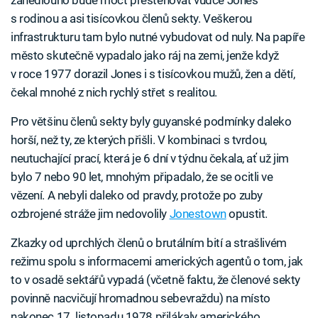
s rodinou a asi tisícovkou členů sekty. Veškerou
infrastrukturu tam bylo nutné vybudovat od nuly. Na papíře
město skutečně vypadalo jako ráj na zemi, jenže když
v roce 1977 dorazil Jones i s tisícovkou mužů, žen a dětí,
čekal mnohé z nich rychlý střet s realitou.
Pro většinu členů sekty byly guyanské podmínky daleko
horší, než ty, ze kterých přišli. V kombinaci s tvrdou,
neutuchající prací, která je 6 dní v týdnu čekala, ať už jim
bylo 7 nebo 90 let, mnohým připadalo, že se ocitli ve
vězení. A nebyli daleko od pravdy, protože po zuby
ozbrojené stráže jim nedovolily
Jonestown
opustit.
Zkazky od uprchlých členů o brutálním bití a strašlivém
režimu spolu s informacemi amerických agentů o tom, jak
to v osadě sektářů vypadá (včetně faktu, že členové sekty
povinně nacvičují hromadnou sebevraždu) na místo
nakonec 17. listopadu 1978 přilákaly amerického