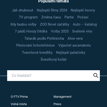
Populární témata
Jak zhubnout
Nejlepší filmy 2024
Nejlepší horory
TV program
Změna času
Partie
Počasí
Kdy budou volby
ZOO Nové začátky
Auto – katalog
7 pádů Honzy Dědka
Volby 2025
Svařené víno
Tatarák podle Pohlreicha
Aloe vera
Pěstování lichořeřišnice
Výpočet ascendentu
Tvarohové knedlíky
Nejlepší palačinky
Švestkový koláč
O FTV Prima
Management
Volná místa
Press