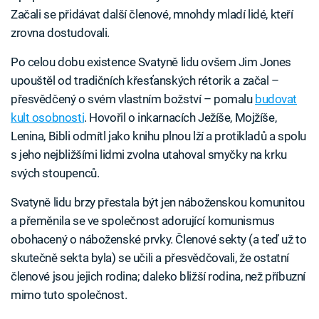
Začali se přidávat další členové, mnohdy mladí lidé, kteří
zrovna dostudovali.
Po celou dobu existence Svatyně lidu ovšem Jim Jones
upouštěl od tradičních křesťanských rétorik a začal –
přesvědčený o svém vlastním božství – pomalu
budovat
kult osobnosti
. Hovořil o inkarnacích Ježíše, Mojžíše,
Lenina, Bibli odmítl jako knihu plnou lží a protikladů a spolu
s jeho nejbližšími lidmi zvolna utahoval smyčky na krku
svých stoupenců.
Svatyně lidu brzy přestala být jen náboženskou komunitou
a přeměnila se ve společnost adorující komunismus
obohacený o náboženské prvky. Členové sekty (a teď už to
skutečně sekta byla) se učili a přesvědčovali, že ostatní
členové jsou jejich rodina; daleko bližší rodina, než příbuzní
mimo tuto společnost.