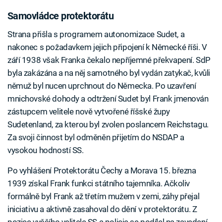
Samovládce protektorátu
Strana přišla s programem autonomizace Sudet, a
nakonec s požadavkem jejich připojení k Německé říši. V
září 1938 však Franka čekalo nepříjemné překvapení. SdP
byla zakázána a na něj samotného byl vydán zatykač, kvůli
němuž byl nucen uprchnout do Německa. Po uzavření
mnichovské dohody a odtržení Sudet byl Frank jmenován
zástupcem velitele nově vytvořené říšské župy
Sudetenland, za kterou byl zvolen poslancem Reichstagu.
Za svoji činnost byl odměněn přijetím do NSDAP a
vysokou hodností SS.
Po vyhlášení Protektorátu Čechy a Morava 15. března
1939 získal Frank funkci státního tajemníka. Ačkoliv
formálně byl Frank až třetím mužem v zemi, záhy přejal
iniciativu a aktivně zasahoval do dění v protektorátu. Z