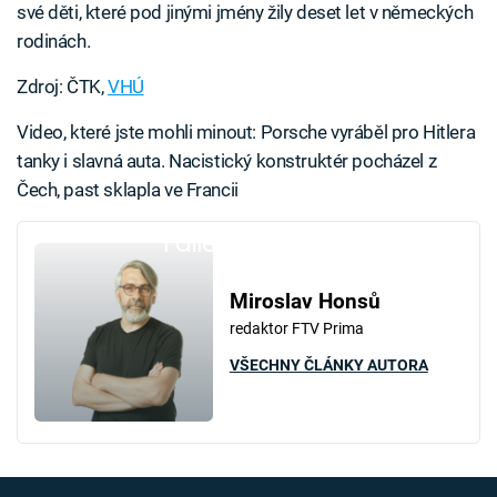
své děti, které pod jinými jmény žily deset let v německých
rodinách.
Zdroj: ČTK,
VHÚ
Video, které jste mohli minout: Porsche vyráběl pro Hitlera
tanky i slavná auta. Nacistický konstruktér pocházel z
Čech, past sklapla ve Francii
Failed to fetch
Miroslav Honsů
redaktor FTV Prima
VŠECHNY ČLÁNKY AUTORA