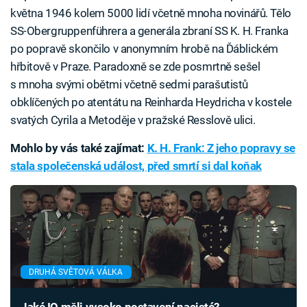
května 1946 kolem 5000 lidí včetně mnoha novinářů. Tělo
SS-Obergruppenführera a generála zbraní SS K. H. Franka
po popravě skončilo v anonymním hrobě na Ďáblickém
hřbitově v Praze. Paradoxně se zde posmrtně sešel
s mnoha svými obětmi včetně sedmi parašutistů
obklíčených po atentátu na Reinharda Heydricha v kostele
svatých Cyrila a Metoděje v pražské Resslově ulici.
Mohlo by vás také zajímat:
K. H. Frank: Z jeho popravy se
stala společenská událost, před smrtí si dal koňak
DRUHÁ SVĚTOVÁ VÁLKA
Jaké IQ měli vysoko postavení nacisté?