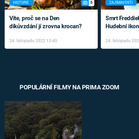
5
HISTORIE
ZAJÍMAVOSTI
Víte, proč se na Den
Smrt Freddie
díkůvzdání jí zrovna krocan?
Hudební ikon
až do konce 
24. listopadu 2022 13:40
24. listopadu 20
léky
POPULÁRNÍ FILMY NA PRIMA ZOOM