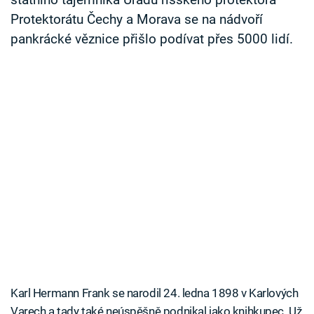
státního tajemníka Úřadu říšského protektora
Protektorátu Čechy a Morava se na nádvoří
pankrácké věznice přišlo podívat přes 5000 lidí.
Karl Hermann Frank se narodil 24. ledna 1898 v Karlových
Varech a tady také neúspěšně podnikal jako knihkupec. Už