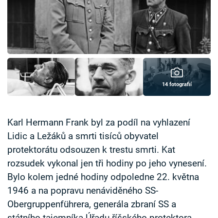
Časopis
Sledujte prima+
Přihlášení
14 fotografií
Sledujte nás
Karl Hermann Frank byl za podíl na vyhlazení
Lidic a Ležáků a smrti tisíců obyvatel
protektorátu odsouzen k trestu smrti. Kat
rozsudek vykonal jen tři hodiny po jeho vynesení.
Bylo kolem jedné hodiny odpoledne 22. května
1946 a na popravu nenáviděného SS-
Obergruppenführera, generála zbraní SS a