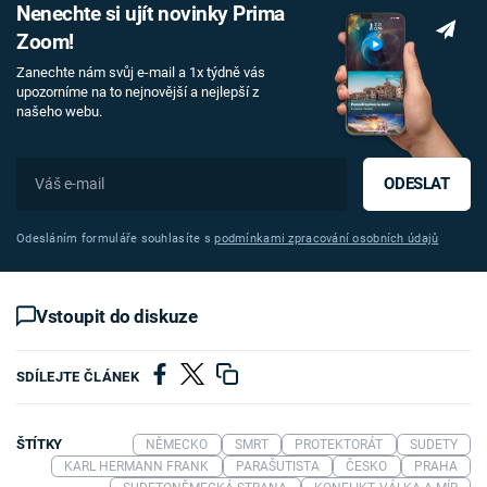
Nenechte si ujít novinky Prima
Zoom!
Zanechte nám svůj e-mail a 1x týdně vás
upozorníme na to nejnovější a nejlepší z
našeho webu.
ODESLAT
Odesláním formuláře souhlasíte s
podmínkami zpracování osobních údajů
Vstoupit do diskuze
SDÍLEJTE ČLÁNEK
ŠTÍTKY
NĚMECKO
SMRT
PROTEKTORÁT
SUDETY
KARL HERMANN FRANK
PARAŠUTISTA
ČESKO
PRAHA