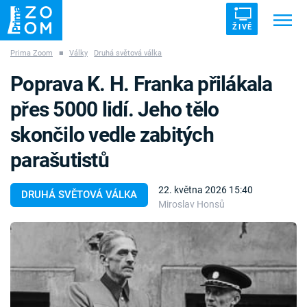
ŽIVĚ
Prima Zoom
■
Války
Druhá světová válka
Trendy:
ZRÁDCI
UFO
DRUHÁ SVĚTOVÁ VÁLKA
Poprava K. H. Franka přilákala
ZÁHADY
VETŘELCI DÁVNOVĚKU
přes 5000 lidí. Jeho tělo
skončilo vedle zabitých
parašutistů
Témata
22. května 2026 15:40
DRUHÁ SVĚTOVÁ VÁLKA
Miroslav Honsů
Témata
Pořady
TV Program