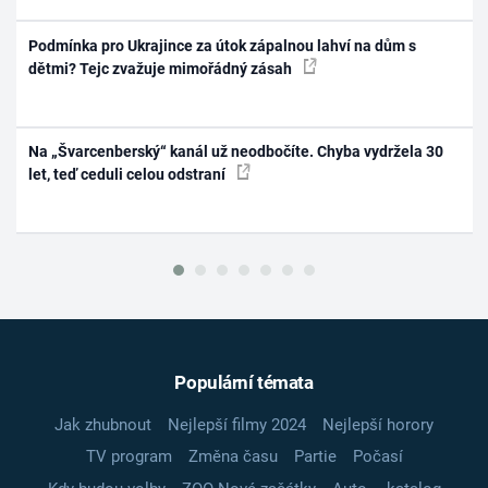
Podmínka pro Ukrajince za útok zápalnou lahví na dům s
dětmi? Tejc zvažuje mimořádný zásah
Na „Švarcenberský“ kanál už neodbočíte. Chyba vydržela 30
let, teď ceduli celou odstraní
Populární témata
Jak zhubnout
Nejlepší filmy 2024
Nejlepší horory
TV program
Změna času
Partie
Počasí