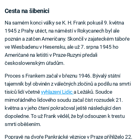
Cesta na šibenici
Na samém konci války se K. H. Frank pokusil 9. května
1945 z Prahy utéct, na náměstí v Rokycanech byl ale
poznán a zatčen Američany. Skončil v zajateckém táboře
ve Wiesbadenu v Hesensku, ale už 7. srpna 1945 ho
Američané na letišti v Praze-Ruzyni předali
československým úřadům.
Proces s Frankem začal v březnu 1946. Bývalý státní
tajemník byl obviněn z válečných zločinů a podílu na smrti
tisíců lidí včetně
vyhlazení Lidic
a Ležáků. Soudce
mimořádného lidového soudu začal číst rozsudek 21.
května a v jeho čtení pokračoval ještě následující den
dopoledne. To už Frank věděl, že byl odsouzen k trestu
smrti oběšením.
Popravě na dvoře Pankrácké věznice v Praze přihlíželo 22.