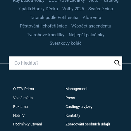
Kdy budou volby
ZOO Nové začátky
Auto – katalog
7 pádů Honzy Dědka
Volby 2025
Svařené víno
Tatarák podle Pohlreicha
Aloe vera
Pěstování lichořeřišnice
Výpočet ascendentu
Tvarohové knedlíky
Nejlepší palačinky
Švestkový koláč
O FTV Prima
Management
Volná místa
Press
Reklama
Castingy a výzvy
HbbTV
Kontakty
Podmínky užívání
Zpracování osobních údajů