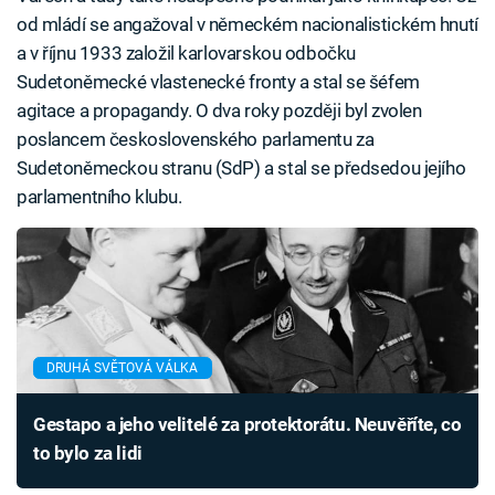
od mládí se angažoval v německém nacionalistickém hnutí
a v říjnu 1933 založil karlovarskou odbočku
Sudetoněmecké vlastenecké fronty a stal se šéfem
agitace a propagandy. O dva roky později byl zvolen
poslancem československého parlamentu za
Sudetoněmeckou stranu (SdP) a stal se předsedou jejího
parlamentního klubu.
DRUHÁ SVĚTOVÁ VÁLKA
Gestapo a jeho velitelé za protektorátu. Neuvěříte, co
to bylo za lidi