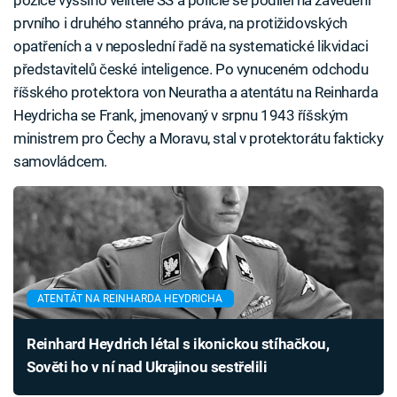
pozice vyššího velitele SS a policie se podílel na zavedení
prvního i druhého stanného práva, na protižidovských
opatřeních a v neposlední řadě na systematické likvidaci
představitelů české inteligence. Po vynuceném odchodu
říšského protektora von Neuratha a atentátu na Reinharda
Heydricha se Frank, jmenovaný v srpnu 1943 říšským
ministrem pro Čechy a Moravu, stal v protektorátu fakticky
samovládcem.
ATENTÁT NA REINHARDA HEYDRICHA
Reinhard Heydrich létal s ikonickou stíhačkou,
Sověti ho v ní nad Ukrajinou sestřelili