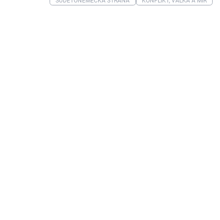
SUDETONĚMECKÁ STRANA
KONFLIKT, VÁLKA A MÍR