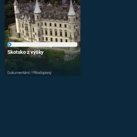
PŘEHRÁT
Skotsko z výšky
Dokumentární / Přírodopisný