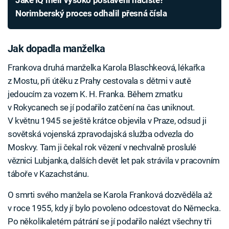
Norimberský proces odhalil přesná čísla
Jak dopadla manželka
Frankova druhá manželka Karola Blaschkeová, lékařka
z Mostu, při útěku z Prahy cestovala s dětmi v autě
jedoucím za vozem K. H. Franka. Během zmatku
v Rokycanech se jí podařilo zatčení na čas uniknout.
V květnu 1945 se ještě krátce objevila v Praze, odsud ji
sovětská vojenská zpravodajská služba odvezla do
Moskvy. Tam ji čekal rok vězení v nechvalně proslulé
věznici Lubjanka, dalších devět let pak strávila v pracovním
táboře v Kazachstánu.
O smrti svého manžela se Karola Franková dozvěděla až
v roce 1955, kdy jí bylo povoleno odcestovat do Německa.
Po několikaletém pátrání se jí podařilo nalézt všechny tři