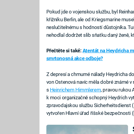
Pokud jde o vojenskou službu, byl Reinha
křižníku Berlin, ale od Kriegsmarine muse
neslučitelnému s hodností důstojníka. Tu
nehodlal dodržet slib sňatku daný ženě, kt
Přečtěte si také:
Atentát na Heydricha m
smrtonosná akce odboje?
Z depresí a chmurné nálady Heydricha dost
von Ostenová navíc měla dobré známé v n
s
Heinrichem Himmlerem
, pravou rukou 
k moci organizačně schopný Heydrich vy
zpravodajskou službu Sicherheitsdienst 
vytvořen Hlavní úřad říšské bezpečnosti 