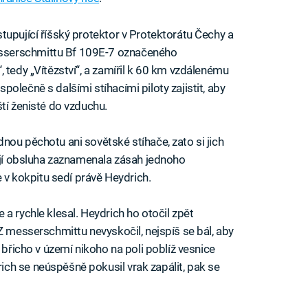
tupující říšský protektor v Protektorátu Čechy a
sserschmittu Bf 109E-7 označeného
 tedy „Vítězství“, a zamířil k 60 km vzdálenému
olečně s dalšími stíhacími piloty zajistit, aby
tí ženisté do vzduchu.
nou pěchotu ani sovětské stíhače, zato si jich
její obsluha zaznamenala zásah jednoho
e v kokpitu sedí právě Heydrich.
a rychle klesal. Heydrich ho otočil zpět
Z messerschmittu nevyskočil, nejspíš se bál, aby
 břicho v území nikoho na poli poblíž vesnice
ch se neúspěšně pokusil vrak zapálit, pak se