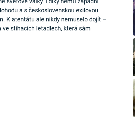
é světové války. I díky němu západní
dohodu a s československou exilovou
m. K atentátu ale nikdy nemuselo dojít –
ve stíhacích letadlech, která sám