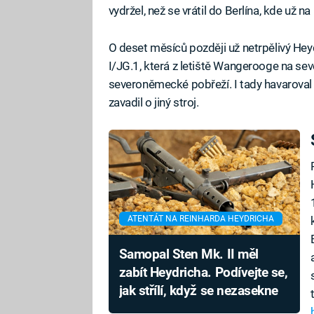
vydržel, než se vrátil do Berlína, kde už na n
O deset měsíců později už netrpělivý Heyd
I/JG.1, která z letiště Wangerooge na s
severoněmecké pobřeží. I tady havaroval 
zavadil o jiný stroj.
ATENTÁT NA REINHARDA HEYDRICHA
Samopal Sten Mk. II měl
zabít Heydricha. Podívejte se,
jak střílí, když se nezasekne