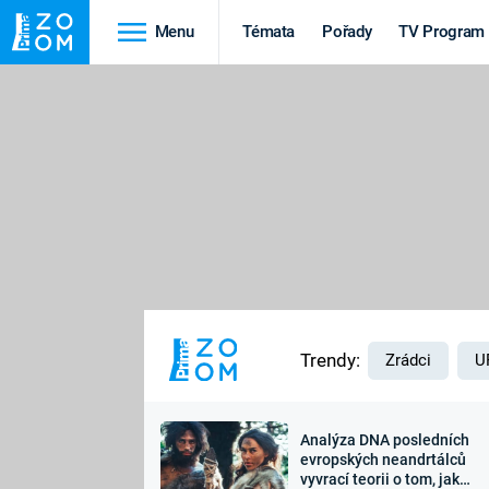
Menu
Témata
Pořady
TV Program
Cestování
Historie
HRADY A ZÁMKY
VIKINGOVÉ
HEDVÁBNÁ STEZKA
EPIDEMIE A
PANDEMIE
PŘÍRODA
STAROVĚKÝ EGYPT
Trendy:
Zrádci
U
Analýza DNA posledních
Druhá
Výročí
evropských neandrtálců
vyvrací teorii o tom, jak
světová válka