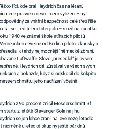
Těžko říci, kde bral Heydrich čas na létání,
nicméně při svém nesmírném vytížení – byl
zodpovědný za vnitřní bezpečnost celé třetí říše
a stal se i ředitelem Interpolu – složil na začátku
roku 1940 ve známé škole stíhacích pilotů
Werneuchen severně od Berlína pilotní zkoušky a
přesedlal k tehdy nejmocnější německé zbrani,
obávané Luftwaffe. Slovo „přesedlal“ je ovšem
nepřesné. Heydrich dál zůstával ve všech svých
funkcích a pokaždé, když si odskočil do kokpitu
messerschmittu, jeho nadřízení včetně
eydrich z 90 procent zničil Messerschmitt Bf
 startu z letiště Stavanger-Sola na jihu
drich se jen lehce zranil na levé noze, letadlo
lot nicméně u letecké skupiny ještě pár dnů