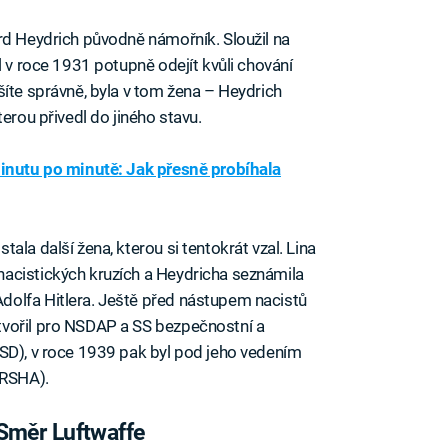
rd Heydrich původně námořník. Sloužil na
l v roce 1931 potupně odejít kvůli chování
šíte správně, byla v tom žena – Heydrich
erou přivedl do jiného stavu.
inutu po minutě: Jak přesně probíhala
ala další žena, kterou si tentokrát vzal. Lina
acistických kruzích a Heydricha seznámila
Adolfa Hitlera. Ještě před nástupem nacistů
tvořil pro NSDAP a SS bezpečnostní a
(SD), v roce 1939 pak byl pod jeho vedením
(RSHA).
Směr Luftwaffe