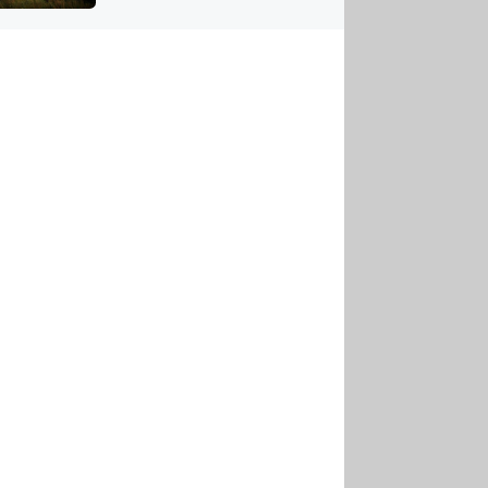
US
tornádem
RSUS
ZE A