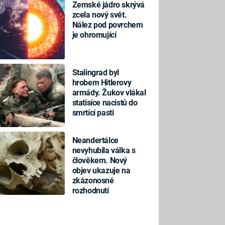
Zemské jádro skrývá
zcela nový svět.
Nález pod povrchem
je ohromující
Stalingrad byl
hrobem Hitlerovy
armády. Žukov vlákal
statisíce nacistů do
smrtící pasti
Neandertálce
nevyhubila válka s
člověkem. Nový
objev ukazuje na
zkázonosné
rozhodnutí