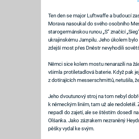
Ten den se major Luftwaffe a budoucí zas
Morava nasoukal do svého osobního Me
starogermánskou runou „S“ značící „Sieg“,
ukrajinskému Jampilu. Jeho úkolem bylo sp
zdejší most přes Dněstr nevyhodili sovětš
Němci sice kolem mostu nenarazili na žád
všimla protiletadlová baterie. Když pak 
z dotírajících messerschmittů, netušila, ž
Jeho dvoutunový stroj na tom nebyl dobře 
k německým liniím, tam už ale nedoletěl. 
nepadl do zajetí, ale se štěstím dosedl na
Olšanka. Jako zázrakem nezraněný Heydri
pěšky vydal ke svým.