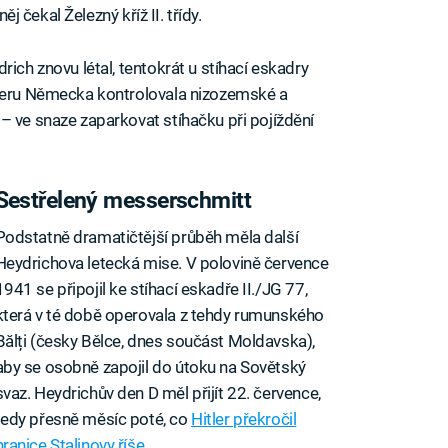
ěj čekal Železný kříž II. třídy.
rich znovu létal, tentokrát u stíhací eskadry
everu Německa kontrolovala nizozemské a
– ve snaze zaparkovat stíhačku při pojíždění
Sestřelený messerschmitt
Podstatně dramatičtější průběh měla další
Heydrichova letecká mise. V polovině července
1941 se připojil ke stíhací eskadře II./JG 77,
která v té době operovala z tehdy rumunského
Bălți (česky Bělce, dnes součást Moldavska),
aby se osobně zapojil do útoku na Sovětský
svaz. Heydrichův den D měl přijít 22. července,
tedy přesně měsíc poté, co
Hitler překročil
hranice Stalinovy říše
.