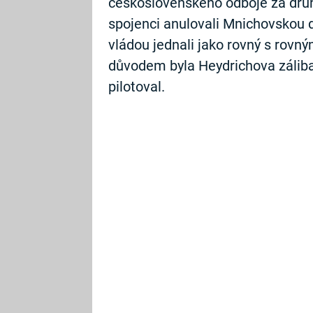
československého odboje za druh
spojenci anulovali Mnichovskou 
vládou jednali jako rovný s rovný
důvodem byla Heydrichova záliba 
pilotoval.