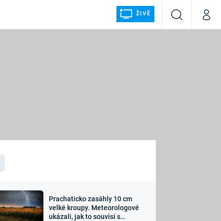
ŽIVĚ
Vyhledávání
Můj p
Prima+
ÁLKA
CNN Prima NEWS
Prima FRESH
Prima LIVING
LMY A
Prima Ženy
Prima LAJK
Prachaticko zasáhly 10 cm
osti
velké kroupy. Meteorologové
Sledujte nás
ukázali, jak to souvisí s