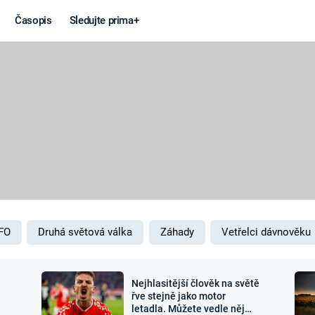
Časopis
Sledujte prima+
Věda a
Války
technika
STUDENÁ V
KORONAVIRUS
VÁLKA VE
VIETNAMU
VESMÍR
VÁLEČNÉ FI
MARS
SERIÁLY
FO
Druhá světová válka
Záhady
Vetřelci dávnověku
Nejhlasitější člověk na světě
Záhady a
Zajímav
řve stejně jako motor
letadla. Můžete vedle něj
konspirace