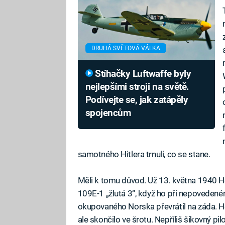
DRUHÁ SVĚTOVÁ VÁLKA
Stíhačky Luftwaffe byly
nejlepšími stroji na světě.
Podívejte se, jak zatápěly
spojencům
samotného Hitlera trnuli, co se stane.
Měli k tomu důvod. Už 13. května 1940 H
109E-1 „žlutá 3“, když ho při nepovedeném
okupovaného Norska převrátil na záda. Hey
ale skončilo ve šrotu. Nepříliš šikovný pi