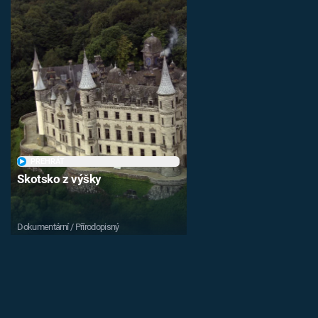
PŘEHRÁT
Skotsko z výšky
Dokumentární / Přírodopisný