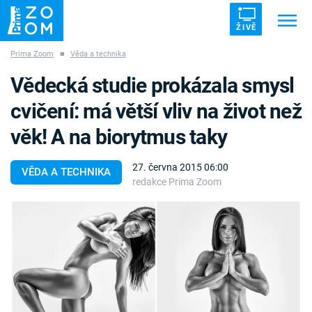
ŽIVĚ
Prima Zoom
■
Věda a technika
Trendy:
ZRÁDCI
UFO
DRUHÁ SVĚTOVÁ VÁLKA
Vědecká studie prokázala smysl
ZÁHADY
VETŘELCI DÁVNOVĚKU
cvičení: má větší vliv na život než
věk! A na biorytmus taky
27. června 2015 06:00
VĚDA A TECHNIKA
redakce Prima Zoom
Témata
Témata
Pořady
TV Program