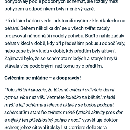
pohybovaly podle podobných schémat, ale rozdíly mezi
pohybem a odpočinkem byly méně výrazné.
Při dalším bádání vědci odstranili myším z klecí kolečka na
běhání. Během několika dní se u všech zvířat začaly
projevovat náhodnější modely pohybu. Buďto náhle začaly
běhat v kleci v době, kdy při předešlém pokusu odpočívaly,
nebo zase byly v klidu v době, kdy předtím byly aktivní.
Zajímavé bylo, že se schémata mladých a starých myší
stávala více podobnými, než tomu bylo předtím.
Cvičením se mládne – a doopravdy!
"Toto zjištění ukazuje, že tělesné cvičení ovlivňuje denní
rytmus více než věk. Vezměte kolečko na běhání mladé
myši a její schémata tělesné aktivity se budou podobat
schématům staršího zvířete: méně fyzické aktivity přes den
a nějaký ten příležitostný pohyb v noci,"
vysvětluje doktor
Scheer, jehož citoval italský list Corriere della Sera.