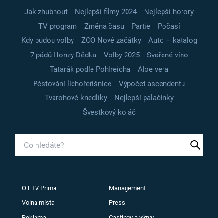
Jak zhubnout
Nejlepší filmy 2024
Nejlepší horory
TV program
Změna času
Partie
Počasí
Kdy budou volby
ZOO Nové začátky
Auto – katalog
7 pádů Honzy Dědka
Volby 2025
Svařené víno
Tatarák podle Pohlreicha
Aloe vera
Pěstování lichořeřišnice
Výpočet ascendentu
Tvarohové knedlíky
Nejlepší palačinky
Švestkový koláč
O FTV Prima
Management
Volná místa
Press
Reklama
Castingy a výzvy