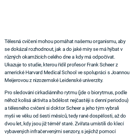
Tělesná cvičení mohou pomáhat našemu organismu, aby
se dokázal rozhodnout, jak a do jaké míry se má hýbat v
různých okamžicích celého dne a kdy má odpočívat.
Ukazuje to studie, kterou řídil profesor Frank Scheer z
americké Harvard Medical School ve spolupráci s Joannou
Meijerovou z nizozemské Leidenské univerzity.
Pro sledování cirkadiánního rytmu (jde o biorytmus, podle
něhož kolísá aktivita a bdělost nejčastěji s denní periodou)
a tělesného cvičení si doktor Scheer a jeho tým vybrali
myši ve věku od šesti měsíců, tedy rané dospělosti, až do
dvou let, kdy jsou již téměř staré. Zvířata umístili do klecí
vybavených infračervenými senzory, s jejichž pomocí