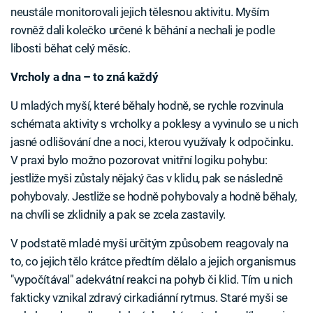
neustále monitorovali jejich tělesnou aktivitu. Myším
rovněž dali kolečko určené k běhání a nechali je podle
libosti běhat celý měsíc.
Vrcholy a dna – to zná každý
U mladých myší, které běhaly hodně, se rychle rozvinula
schémata aktivity s vrcholky a poklesy a vyvinulo se u nich
jasné odlišování dne a noci, kterou využívaly k odpočinku.
V praxi bylo možno pozorovat vnitřní logiku pohybu:
jestliže myši zůstaly nějaký čas v klidu, pak se následně
pohybovaly. Jestliže se hodně pohybovaly a hodně běhaly,
na chvíli se zklidnily a pak se zcela zastavily.
V podstatě mladé myši určitým způsobem reagovaly na
to, co jejich tělo krátce předtím dělalo a jejich organismus
"vypočítával" adekvátní reakci na pohyb či klid. Tím u nich
fakticky vznikal zdravý cirkadiánní rytmus. Staré myši se