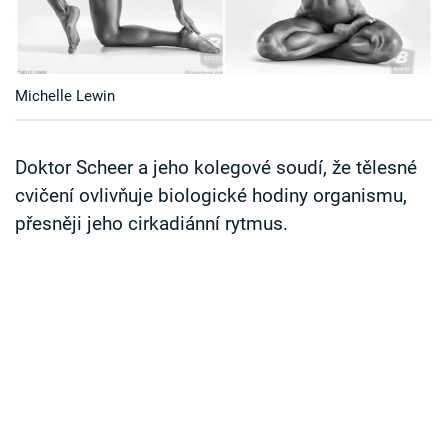
Časopis
Sledujte prima+
Michelle Lewin
Přihlášení
Doktor Scheer a jeho kolegové soudí, že tělesné
cvičení ovlivňuje biologické hodiny organismu,
Sledujte nás
přesněji jeho cirkadiánní rytmus.