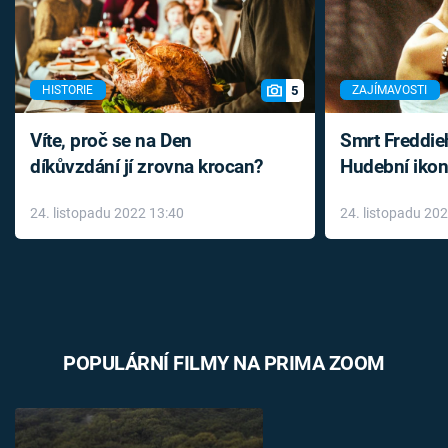
5
HISTORIE
ZAJÍMAVOSTI
Víte, proč se na Den
Smrt Freddie
díkůvzdání jí zrovna krocan?
Hudební ikon
až do konce 
24. listopadu 2022 13:40
24. listopadu 20
léky
POPULÁRNÍ FILMY NA PRIMA ZOOM