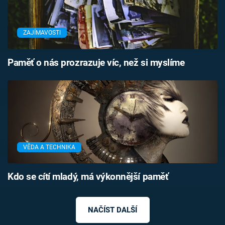
ZAJÍMAVOSTI
Paměť o nás prozrazuje víc, než si myslíme
VĚDA A TECHNIKA
Kdo se cítí mladý, má výkonnější paměť
NAČÍST DALŠÍ