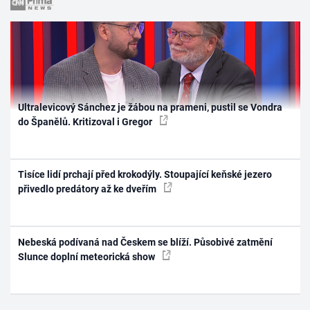
Ultralevicový Sánchez je žábou na prameni, pustil se Vondra
do Španělů. Kritizoval i Gregor
Tisíce lidí prchají před krokodýly. Stoupající keňské jezero
přivedlo predátory až ke dveřím
Nebeská podívaná nad Českem se blíží. Působivé zatmění
Slunce doplní meteorická show