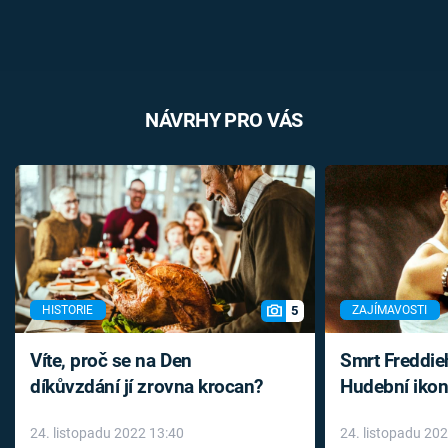
NÁVRHY PRO VÁS
5
HISTORIE
ZAJÍMAVOSTI
Víte, proč se na Den
Smrt Freddie
díkůvzdání jí zrovna krocan?
Hudební ikon
až do konce 
24. listopadu 2022 13:40
24. listopadu 20
léky