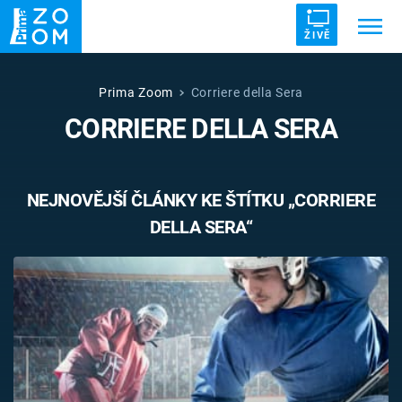
ŽIVĚ
Trendy:
ZRÁDCI
UFO
DRUHÁ SVĚTOVÁ VÁLKA
Prima Zoom
Corriere della Sera
CORRIERE DELLA SERA
ZÁHADY
VETŘELCI DÁVNOVĚKU
NEJNOVĚJŠÍ ČLÁNKY KE ŠTÍTKU „CORRIERE
DELLA SERA“
Témata
Témata
Pořady
TV Program