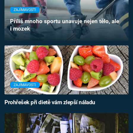
Časopis
ZAJÍMAVOSTI
Sledujte prima+
Příliš mnoho sportu unavuje nejen tělo, ale
i mozek
Přihlášení
Sledujte nás
ZAJÍMAVOSTI
Prohřešek při dietě vám zlepší náladu