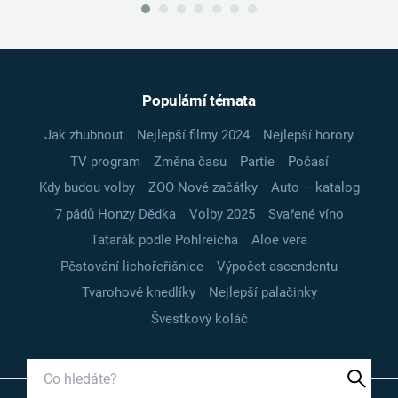
Populární témata
Jak zhubnout
Nejlepší filmy 2024
Nejlepší horory
TV program
Změna času
Partie
Počasí
Kdy budou volby
ZOO Nové začátky
Auto – katalog
7 pádů Honzy Dědka
Volby 2025
Svařené víno
Tatarák podle Pohlreicha
Aloe vera
Pěstování lichořeřišnice
Výpočet ascendentu
Tvarohové knedlíky
Nejlepší palačinky
Švestkový koláč