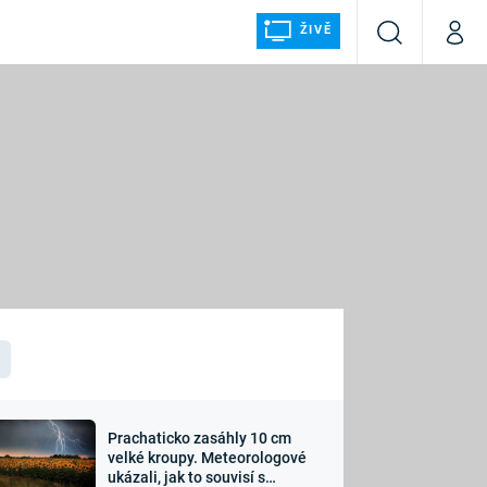
ŽIVĚ
Vyhledávání
Můj p
Prima+
ÁLKA
CNN Prima NEWS
Prima FRESH
Prima LIVING
LMY A
Prima Ženy
Prima LAJK
Prachaticko zasáhly 10 cm
osti
velké kroupy. Meteorologové
Sledujte nás
ukázali, jak to souvisí s