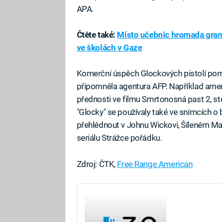
APA.
Čtěte také:
Místo učebnic hromada graná
ve školách v Gaze
Komerční úspěch Glockových pistolí pomáh
připomněla agentura AFP. Například americ
přednosti ve filmu Smrtonosná past 2, st
"Glocky" se používaly také ve snímcích o
přehlédnout v Johnu Wickovi, Šíleném Max
seriálu Strážce pořádku.
Zdroj: ČTK,
Free Range American