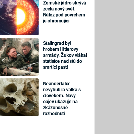
Zemské jádro skrývá
zcela nový svět.
Nález pod povrchem
je ohromující
Stalingrad byl
hrobem Hitlerovy
armády. Žukov vlákal
statisíce nacistů do
smrtící pasti
Neandertálce
nevyhubila válka s
člověkem. Nový
objev ukazuje na
zkázonosné
rozhodnutí