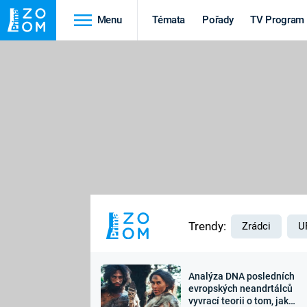
Menu
Témata
Pořady
TV Program
Cestování
Historie
HRADY A ZÁMKY
VIKINGOVÉ
HEDVÁBNÁ STEZKA
EPIDEMIE A
PANDEMIE
PŘÍRODA
STAROVĚKÝ EGYPT
Trendy:
Zrádci
U
Analýza DNA posledních
Druhá
Výročí
evropských neandrtálců
vyvrací teorii o tom, jak
světová válka