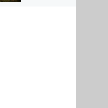
US
tornádem
RSUS
ZE A