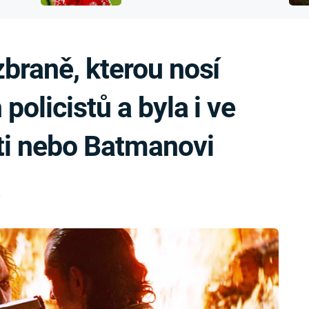
FILMY VERS
přijít o sluch
REALITA
UFO A
MIMOZEMŠŤANÉ
HORORY VE
braně, kterou nosí
REALITA
UTAJENÉ PŘÍBĚHY
ČESKÝCH DĚJIN
OPTICKÉ ILU
olicistů a byla i ve
KLAMY
ALTERNATIVNÍ
HISTORIE
i nebo Batmanovi
0