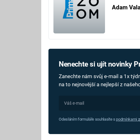
Adam Val
Nenechte si ujít novinky 
Zanechte nám svůj e-mail a 1x tý
na to nejnovější a nejlepší z naše
Odesláním formuláře souhlasíte s
podmínkami zp