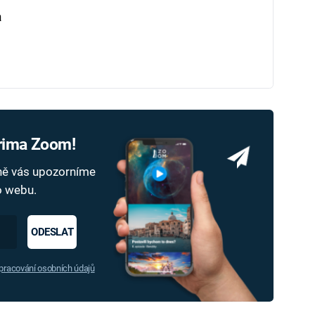
a
Prima Zoom!
dně vás upozorníme
ho webu.
ODESLAT
racování osobních údajů