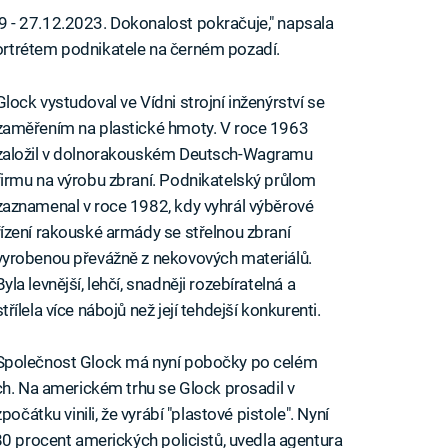
 - 27.12.2023. Dokonalost pokračuje," napsala
rtrétem podnikatele na černém pozadí.
Glock vystudoval ve Vídni strojní inženýrství se
zaměřením na plastické hmoty. V roce 1963
založil v dolnorakouském Deutsch-Wagramu
firmu na výrobu zbraní. Podnikatelský průlom
zaznamenal v roce 1982, kdy vyhrál výběrové
řízení rakouské armády se střelnou zbraní
vyrobenou převážně z nekovových materiálů.
Byla levnější, lehčí, snadněji rozebíratelná a
střílela více nábojů než její tehdejší konkurenti.
Společnost Glock má nyní pobočky po celém
ch. Na americkém trhu se Glock prosadil v
očátku vinili, že vyrábí "plastové pistole". Nyní
80 procent amerických policistů, uvedla agentura