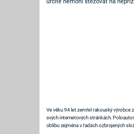
určitě nemohl stěžovat na nepří
Ve věku 94 let zemřel rakouský výrobce z
svých internetových stránkách. Poloautom
oblibu zejména v řadách ozbrojených slo