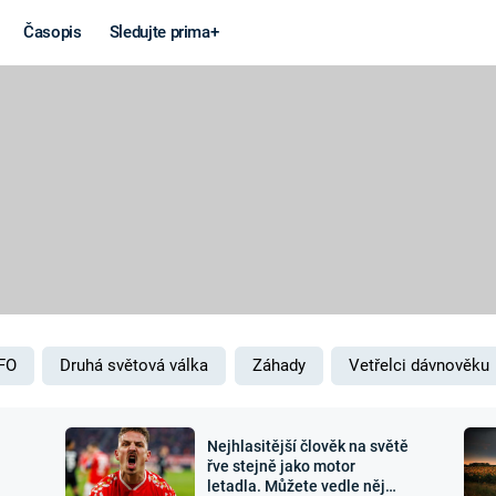
Časopis
Sledujte prima+
Věda a
Války
technika
STUDENÁ V
KORONAVIRUS
VÁLKA VE
VIETNAMU
VESMÍR
VÁLEČNÉ FI
MARS
SERIÁLY
FO
Druhá světová válka
Záhady
Vetřelci dávnověku
Nejhlasitější člověk na světě
Záhady a
Zajímav
řve stejně jako motor
letadla. Můžete vedle něj
konspirace