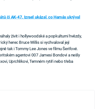
tů či AK-47. Izrael ukázal, co Hamás ukrýval
aly živit i hollywoodské a popkulturní hvězdy,
ký herec Bruce Willis si vychvaloval její
ejně tak i Tommy Lee Jones ve filmu Šerifové.
 britském agentovi 007 Jamesi Bondovi a nešly
ovi, Uprchlíkovi, Temném rytíři nebo třeba