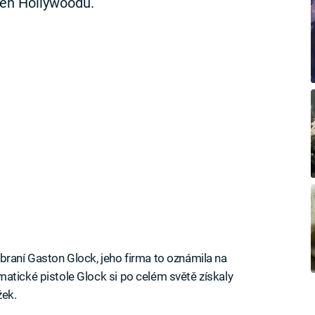
zeň Hollywoodu.
braní Gaston Glock, jeho firma to oznámila na
atické pistole Glock si po celém světě získaly
žek.