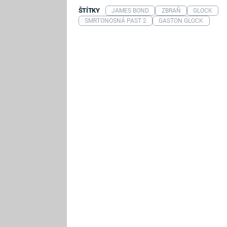
ŠTÍTKY
JAMES BOND
ZBRAŇ
GLOCK
SMRTONOSNÁ PAST 2
GASTON GLOCK