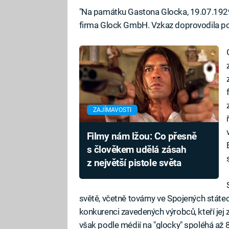
"Na památku Gastona Glocka, 19.07.1929
firma Glock GmbH. Vzkaz doprovodila po
ZAJÍMAVOSTI
Filmy nám lžou: Co přesně
s člověkem udělá zásah
z největší pistole světa
světě, včetně továrny ve Spojených státe
konkurenci zavedených výrobců, kteří jej zp
však podle médií na "glocky" spoléhá až 