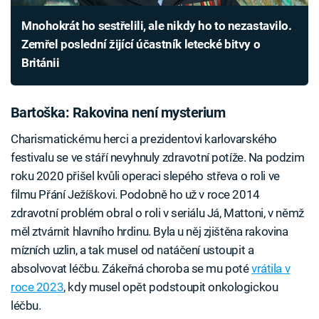
Mnohokrát ho sestřelili, ale nikdy ho to nezastavilo.
Zemřel poslední žijící účastník letecké bitvy o
Británii
Bartoška: Rakovina není mysterium
Charismatickému herci a prezidentovi karlovarského
festivalu se ve stáří nevyhnuly zdravotní potíže. Na podzim
roku 2020 přišel kvůli operaci slepého střeva o roli ve
filmu Přání Ježíškovi. Podobně ho už v roce 2014
zdravotní problém obral o roli v seriálu Já, Mattoni, v němž
měl ztvárnit hlavního hrdinu. Byla u něj zjištěna rakovina
mízních uzlin, a tak musel od natáčení ustoupit a
absolvovat léčbu. Zákeřná choroba se mu poté
vrátila v
roce 2023
, kdy musel opět podstoupit onkologickou
léčbu.