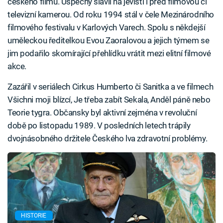
českého filmu. Úspěchy slavil na jevišti i před filmovou či
televizní kamerou. Od roku 1994 stál v čele Mezinárodního
filmového festivalu v Karlových Varech. Spolu s někdejší
uměleckou ředitelkou Evou Zaoralovou a jejich týmem se
jim podařilo skomírající přehlídku vrátit mezi elitní filmové
akce.
Zazářil v seriálech Cirkus Humberto či Sanitka a ve filmech
Všichni moji blízcí, Je třeba zabít Sekala, Anděl páně nebo
Teorie tygra. Občansky byl aktivní zejména v revoluční
době po listopadu 1989. V posledních letech trápily
dvojnásobného držitele Českého lva zdravotní problémy.
HISTORIE