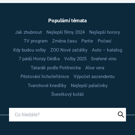
Populární témata
Jak zhubnout
Nejlepší filmy 2024
Nejlepší horory
TV program
Změna času
Partie
Počasí
Kdy budou volby
ZOO Nové začátky
Auto – katalog
7 pádů Honzy Dědka
Volby 2025
Svařené víno
Tatarák podle Pohlreicha
Aloe vera
Pěstování lichořeřišnice
Výpočet ascendentu
Tvarohové knedlíky
Nejlepší palačinky
Švestkový koláč