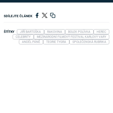
SDÍLEJTE ČLÁNEK
ŠTÍTKY
JIŘÍ BARTOŠKA
RAKOVINA
BOLEK POLÍVKA
HEREC
CELEBRITY
MEZINÁRODNÍ FILMOVÝ FESTIVAL KARLOVY VARY
ANDĚL PÁNĚ
TEORIE TYGRA
SPOLEČENSKÁ RUBRIKA