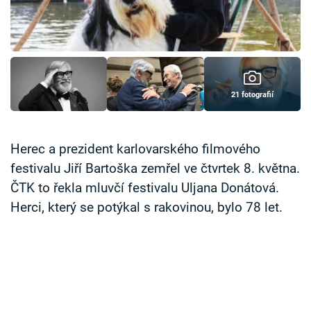
Časopis
Sledujte prima+
Přihlášení
21 fotografií
Sledujte nás
Herec a prezident karlovarského filmového
festivalu Jiří Bartoška zemřel ve čtvrtek 8. května.
ČTK to řekla mluvčí festivalu Uljana Donátová.
Herci, který se potýkal s rakovinou, bylo 78 let.