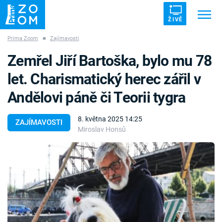
ŽIVĚ
Prima Zoom
■
Zajímavosti
Trendy:
ZRÁDCI
UFO
DRUHÁ SVĚTOVÁ VÁLKA
Zemřel Jiří Bartoška, bylo mu 78
ZÁHADY
VETŘELCI DÁVNOVĚKU
let. Charismatický herec zářil v
Andělovi páně či Teorii tygra
8. května 2025 14:25
ZAJÍMAVOSTI
Miroslav Honsů
Témata
Témata
Pořady
TV Program