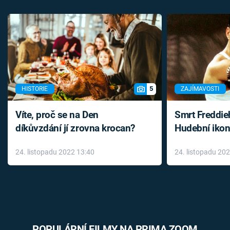
5
HISTORIE
ZAJÍMAVOSTI
Víte, proč se na Den
Smrt Freddie
díkůvzdání jí zrovna krocan?
Hudební ikon
až do konce 
24. listopadu 2022 13:40
24. listopadu 20
léky
POPULÁRNÍ FILMY NA PRIMA ZOOM