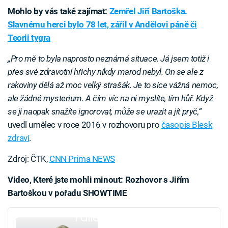
Mohlo by vás také zajímat:
Zemřel Jiří Bartoška.
Slavnému herci bylo 78 let, zářil v Andělovi páně či
Teorii tygra
„Pro mě to byla naprosto neznámá situace. Já jsem totiž i
přes své zdravotní hříchy nikdy marod nebyl. On se ale z
rakoviny dělá až moc velký strašák. Je to sice vážná nemoc,
ale žádné mysterium. A čím víc na ni myslíte, tím hůř. Když
se ji naopak snažíte ignorovat, může se urazit a jít pryč,“
uvedl umělec v roce 2016 v rozhovoru pro
časopis Blesk
zdraví
.
Zdroj: ČTK,
CNN Prima NEWS
Video, Které jste mohli minout: Rozhovor s Jiřím
Bartoškou v pořadu SHOWTIME
Failed to fetch