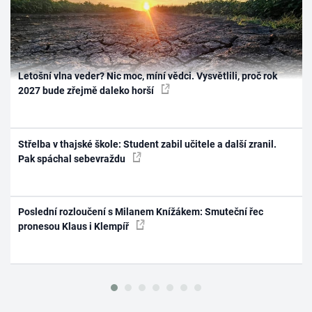
Letošní vlna veder? Nic moc, míní vědci. Vysvětlili, proč rok
2027 bude zřejmě daleko horší
Střelba v thajské škole: Student zabil učitele a další zranil.
Pak spáchal sebevraždu
Poslední rozloučení s Milanem Knížákem: Smuteční řec
pronesou Klaus i Klempíř