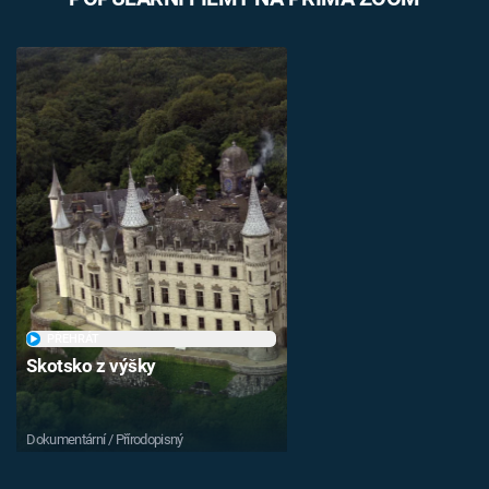
PŘEHRÁT
Skotsko z výšky
Dokumentární / Přírodopisný