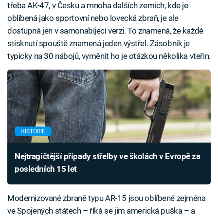
třeba AK-47, v Česku a mnoha dalších zemích, kde je
oblíbená jako sportovní nebo lovecká zbraň, je ale
dostupná jen v samonabíjecí verzi. To znamená, že každé
stisknutí spouště znamená jeden výstřel. Zásobník je
typicky na 30 nábojů, vyměnit ho je otázkou několika vteřin.
HISTORIE
Nejtragičtější případy střelby ve školách v Evropě za
posledních 15 let
Modernizované zbraně typu AR-15 jsou oblíbené zejména
ve Spojených státech – říká se jim americká puška – a