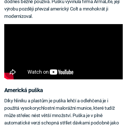
dodnes běžně používá. Pušku vyvinula firma ArmaLite, její
výrobu později převzal americký Colt a mnohokrát ji
modernizoval.
Americká puška
Díky hliníku a plastům je puška lehčí a odlehčená je i
použitá vysokorychlostní malorážní munice, které tudíž
může střelec nést větší množství. Puška je v plně
automatické verzi schopná střílet dávkami podobně jako