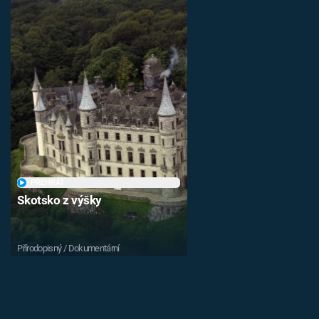
PŘEHRÁT
Skotsko z výšky
Přírodopisný / Dokumentární