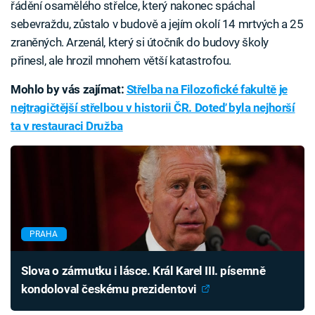
řádění osamělého střelce, který nakonec spáchal
sebevraždu, zůstalo v budově a jejím okolí 14 mrtvých a 25
zraněných. Arzenál, který si útočník do budovy školy
přinesl, ale hrozil mnohem větší katastrofou.
Mohlo by vás zajímat:
Střelba na Filozofické fakultě je
nejtragičtější střelbou v historii ČR. Doteď byla nejhorší
ta v restauraci Družba
PRAHA
Slova o zármutku i lásce. Král Karel III. písemně
kondoloval českému prezidentovi