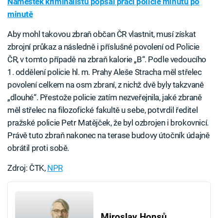
Náměstek kriminalistů popsal práci policie minutu po
minutě
Aby mohl takovou zbraň občan ČR vlastnit, musí získat
zbrojní průkaz a následně i příslušné povolení od Policie
ČR, v tomto případě na zbraň kalorie „B“. Podle vedoucího
1. oddělení policie hl. m. Prahy Aleše Stracha měl střelec
povolení celkem na osm zbraní, z nichž dvě byly takzvaně
„dlouhé“. Přestože policie zatím nezveřejnila, jaké zbraně
měl střelec na filozofické fakultě u sebe, potvrdil ředitel
pražské policie Petr Matějček, že byl ozbrojen i brokovnicí.
Právě tuto zbraň nakonec na terase budovy útočník údajně
obrátil proti sobě.
Zdroj: ČTK,
NPR
Miroslav Honsů