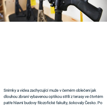
arzenál byl ale mnohem větší.
Časopis
Sledujte prima+
Přihlášení
Sledujte nás
Snímky a videa zachycující muže v černém oblečení jak
dlouhou zbraní vybavenou optikou střílí z terasy ve čtvrtém
patře hlavní budovy filozofické fakulty, šokovaly Česko. Po