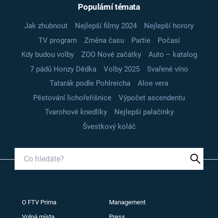
Populární témata
Jak zhubnout
Nejlepší filmy 2024
Nejlepší horory
TV program
Změna času
Partie
Počasí
Kdy budou volby
ZOO Nové začátky
Auto – katalog
7 pádů Honzy Dědka
Volby 2025
Svařené víno
Tatarák podle Pohlreicha
Aloe vera
Pěstování lichořeřišnice
Výpočet ascendentu
Tvarohové knedlíky
Nejlepší palačinky
Švestkový koláč
O FTV Prima
Management
Volná místa
Press