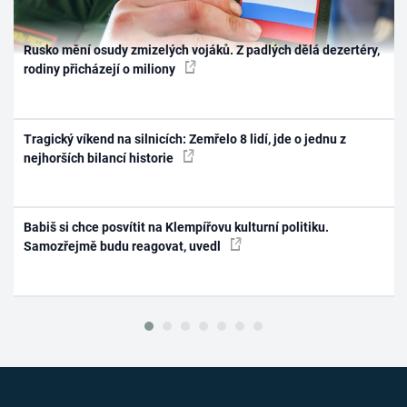
Rusko mění osudy zmizelých vojáků. Z padlých dělá dezertéry,
rodiny přicházejí o miliony
Tragický víkend na silnicích: Zemřelo 8 lidí, jde o jednu z
nejhorších bilancí historie
Babiš si chce posvítit na Klempířovu kulturní politiku.
Samozřejmě budu reagovat, uvedl