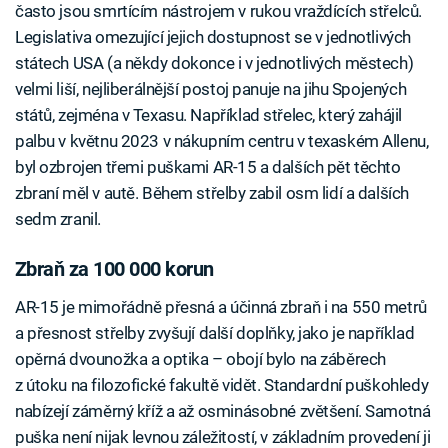
často jsou smrtícím nástrojem v rukou vraždících střelců.
Legislativa omezující jejich dostupnost se v jednotlivých
státech USA (a někdy dokonce i v jednotlivých městech)
velmi liší, nejliberálnější postoj panuje na jihu Spojených
států, zejména v Texasu. Například střelec, který zahájil
palbu v květnu 2023 v nákupním centru v texaském Allenu,
byl ozbrojen třemi puškami AR-15 a dalších pět těchto
zbraní měl v autě. Během střelby zabil osm lidí a dalších
sedm zranil.
Zbraň za 100 000 korun
AR-15 je mimořádně přesná a účinná zbraň i na 550 metrů
a přesnost střelby zvyšují další doplňky, jako je například
opěrná dvounožka a optika – obojí bylo na záběrech
z útoku na filozofické fakultě vidět. Standardní puškohledy
nabízejí záměrný kříž a až osminásobné zvětšení. Samotná
puška není nijak levnou záležitostí, v základním provedení ji