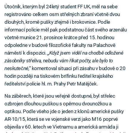
Útočník, kterým byl 24letý student FF UK, měl na sebe
registrováno celkem osm střelných zbraní včetně dvou
dlouhých, kromě pušky zřejmě i brokovnice. Podle
informací policie měl pak podstatnou část svého arzenálu
včetně munice 21. prosince krátce před 15. hodinou
odpoledne v budově filozofické fakulty na Palachově
náměstí k dispozici.
„Když jsem viděl na chodbě odložené
zásobníky střeliva, nebudu vám říkat počty, ale bylo to
neskutečné,“
komentoval situaci při zásahu v budově o 20
hodin později na tiskovém brífinku ředitel krajského
ředitelství policie hl. m. Prahy Petr Matějček.
Na záběrech, které jsou veřejně dostupné, byl střelec
ozbrojen dlouhou puškou s opěrnou dvounožkou a
optikou. Podle všeho jde o jeden z klonů americké pušky
AR-10/15, která se ve vojenské verzi jako M16 poprvé
objevila v 60. letech ve Vietnamu a americká armáda ji