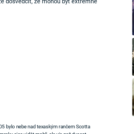
e dosvědčit, že mohou být extrémně
05 bylo nebe nad texaským rančem Scotta