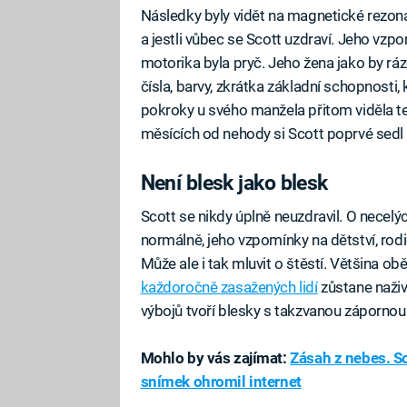
Následky byly vidět na magnetické rezonan
a jestli vůbec se Scott uzdraví. Jeho vzpo
motorika byla pryč. Jeho žena jako by rá
čísla, barvy, zkrátka základní schopnosti,
pokroky u svého manžela přitom viděla te
měsících od nehody si Scott poprvé sedl 
Není blesk jako blesk
Scott se nikdy úplně neuzdravil. O necelýc
normálně, jeho vzpomínky na dětství, rodič
Může ale i tak mluvit o štěstí. Většina ob
každoročně zasažených lidí
zůstane naživu
výbojů tvoří blesky s takzvanou zápornou 
Mohlo by vás zajímat:
Zásah z nebes. Soc
snímek ohromil internet