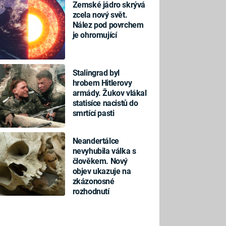
Zemské jádro skrývá
zcela nový svět.
Nález pod povrchem
je ohromující
Stalingrad byl
hrobem Hitlerovy
armády. Žukov vlákal
statisíce nacistů do
smrtící pasti
Neandertálce
nevyhubila válka s
člověkem. Nový
objev ukazuje na
zkázonosné
rozhodnutí