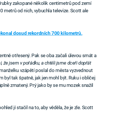
 Trubky zakopané několik centimetrů pod zemí
 metrů od nich, vybuchla televize. Scott ale
řekonal dosud rekordních 700 kilometrů.
identně otřesený. Pak se oba začali úlevou smát a
i, že jsem v pořádku, a chtěli jsme dceři dopřát
u manželku vzápětí poslal do města vyzvednout
 byl tak špatně, jak jen mohl být. Ruku i obličej
 úplně zmatený. Prý jako by se mu mozek snažil
hled jí stačil na to, aby věděla, že je zle. Scott