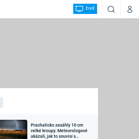
ŽIVĚ
Vyhledávání
Můj p
Prima+
ÁLKA
CNN Prima NEWS
Prima FRESH
Prima LIVING
LMY A
Prima Ženy
Prima LAJK
Prachaticko zasáhly 10 cm
osti
velké kroupy. Meteorologové
Sledujte nás
ukázali, jak to souvisí s