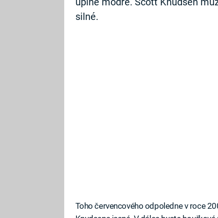
úplně modré. Scott Knudsen můž
silné.
Toho červencového odpoledne v roce 20