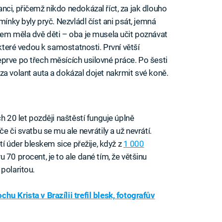
ci, přičemž nikdo nedokázal říct, za jak dlouho
mínky byly pryč. Nezvládl číst ani psát, jemná
zem měla dvě děti – oba je musela učit poznávat
 které vedou k samostatnosti. První větší
prve po třech měsících usilovné práce. Po šesti
za volant auta a dokázal dojet nakrmit své koně.
h 20 let později naštěstí funguje úplně
e či svatbu se mu ale nevrátily a už nevrátí.
ětí úder bleskem sice přežije, když z
1 000
 70 procent, je to ale dané tím, že většinu
polaritou.
hu Krista v Brazílii trefil blesk, fotografův