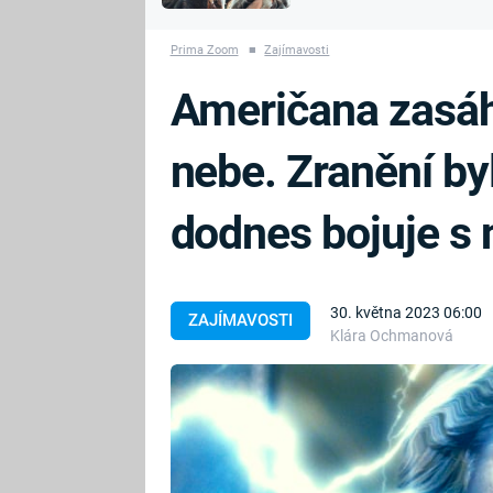
MARIE TEREZIE
vyhynuli
ADOLF HITLER
NAPOLEON
Prima Zoom
■
Zajímavosti
BONAPARTE
ATENTÁT NA
Američana zasáhl
REINHARDA
BRITSKÁ
HEYDRICHA
KRÁLOVSKÁ
nebe. Zranění byl
RODINA
PRVNÍ SVĚTOVÁ
VÁLKA
dodnes bojuje s 
30. května 2023 06:00
ZAJÍMAVOSTI
Klára Ochmanová