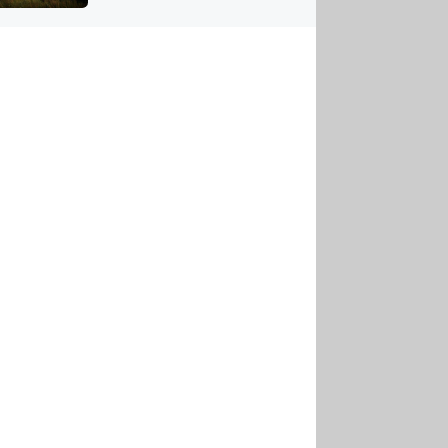
US
tornádem
RSUS
ZE A