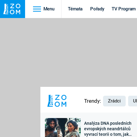
Menu
Témata
Pořady
TV Program
Cestování
Historie
HRADY A ZÁMKY
VIKINGOVÉ
HEDVÁBNÁ STEZKA
EPIDEMIE A
PANDEMIE
PŘÍRODA
STAROVĚKÝ EGYPT
Trendy:
Zrádci
U
Analýza DNA posledních
Druhá
Výročí
evropských neandrtálců
vyvrací teorii o tom, jak
světová válka