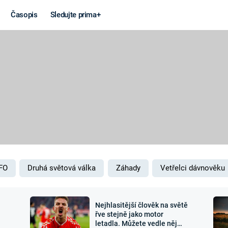
Časopis
Sledujte prima+
Věda a
Války
technika
STUDENÁ V
KORONAVIRUS
VÁLKA VE
VIETNAMU
VESMÍR
VÁLEČNÉ FI
MARS
SERIÁLY
FO
Druhá světová válka
Záhady
Vetřelci dávnověku
Nejhlasitější člověk na světě
Záhady a
Zajímav
řve stejně jako motor
letadla. Můžete vedle něj
konspirace