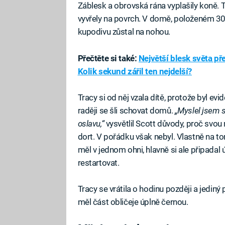
Záblesk a obrovská rána vyplašily koně.
vyvřely na povrch. V domě, položeném 300
kupodivu zůstal na nohou.
Přečtěte si také:
Největší blesk světa p
Kolik sekund zářil ten nejdelší?
Tracy si od něj vzala dítě, protože byl ev
raději se šli schovat domů.
„Myslel jsem s
oslavu,“
vysvětlil Scott důvody, proč svo
dort. V pořádku však nebyl. Vlastně na tom
měl v jednom ohni, hlavně si ale připadal
restartovat.
Tracy se vrátila o hodinu později a jediný po
měl část obličeje úplně černou.