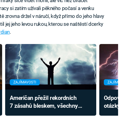
raky sice vidět mohli, ale víc než dvacet
racy si zatím užívali pěkného počasí a venku
ítě zrovna držel v náručí, když přímo do jeho hlavy
il jej jeho levou rukou, kterou se naštěstí dcerky
rdian
.
ZAJÍMAVOSTI
ZAJÍMAVOSTI
Američan přežil rekordních
Odpovědi na 
7 zásahů bleskem, všechny
otázky o ble
detailně popsal. Jak nakonec
zabíjejí a kde
zemřel?