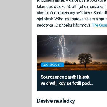
Knudsena jasné. V dálce byste bouřkové m
kilometrů daleko. Scott i jeho manželka T
slavili roční narozeniny své dcery. Scott d
sjel blesk. Výboj mu putoval tělem a opust
nedotýkal. O příběhu informoval
The Gua
ZAJÍMAVOSTI
Sourozence zasáhl blesk
ve chvíli, kdy se fotili pod
stromem. Vznikla fascinující
fotografie ohnivého pekla
Děsivé následky