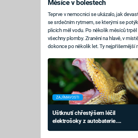
Měsíce v bolestech
Teprve v nemocnici se ukázalo, jak devast
se srdečním rytmem, se kterými se potýka
plicích měl vodu. Po několik měsíců trpěl
všechny plomby. Zranění na hlavě, v místě,
dokonce po několik let. Ty nejpříšernější
ZAJÍMAVOSTI
Uštknutí chřestýšem léčil
elektrošoky z autobaterie.
Američana šílený experiment
pořádně vytrestal