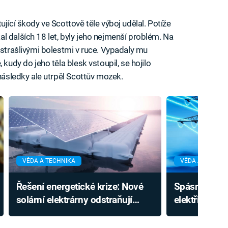
ující škody ve Scottově těle výboj udělal. Potíže
l dalších 18 let, byly jeho nejmenší problém. Na
 strašlivými bolestmi v ruce. Vypadaly mu
 kudy do jeho těla blesk vstoupil, se hojilo
 následky ale utrpěl Scottův mozek.
VĚDA A TECHNIKA
VĚDA A TECHNI
Řešení energetické krize: Nové
Spásná techn
solární elektrárny odstraňují
elektřiny př
zásadní slabinu, zisk energie
Její princip 
skokově roste