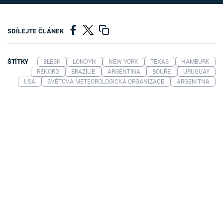
SDÍLEJTE ČLÁNEK
ŠTÍTKY
BLESK
LONDÝN
NEW YORK
TEXAS
HAMBURK
REKORD
BRAZÍLIE
ARGENTINA
BOUŘE
URUGUAY
USA
SVĚTOVÁ METEOROLOGICKÁ ORGANIZACE
ARGENITNA