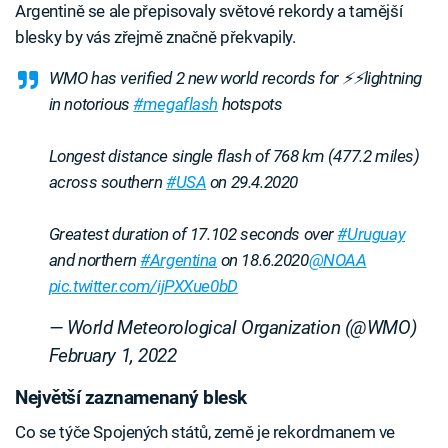
Argentině se ale přepisovaly světové rekordy a tamější
blesky by vás zřejmě značně překvapily.
WMO has verified 2 new world records for ⚡️⚡️lightning
in notorious
#megaflash
hotspots
Longest distance single flash of 768 km (477.2 miles)
across southern
#USA
on 29.4.2020
Greatest duration of 17.102 seconds over
#Uruguay
and northern
#Argentina
on 18.6.2020
@NOAA
pic.twitter.com/ijPXXue0bD
— World Meteorological Organization (@WMO)
February 1, 2022
Největší zaznamenaný blesk
Co se týče Spojených států, země je rekordmanem ve