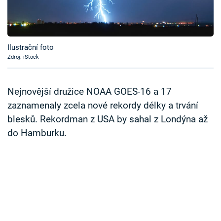
Časopis
Sledujte prima+
Ilustrační foto
Zdroj: iStock
Přihlášení
Nejnovější družice NOAA GOES-16 a 17
Sledujte nás
zaznamenaly zcela nové rekordy délky a trvání
blesků. Rekordman z USA by sahal z Londýna až
do Hamburku.