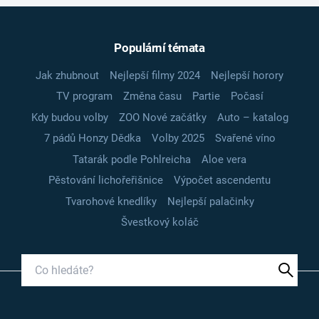
Populární témata
Jak zhubnout
Nejlepší filmy 2024
Nejlepší horory
TV program
Změna času
Partie
Počasí
Kdy budou volby
ZOO Nové začátky
Auto – katalog
7 pádů Honzy Dědka
Volby 2025
Svařené víno
Tatarák podle Pohlreicha
Aloe vera
Pěstování lichořeřišnice
Výpočet ascendentu
Tvarohové knedlíky
Nejlepší palačinky
Švestkový koláč