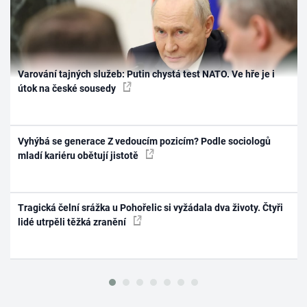
Varování tajných služeb: Putin chystá test NATO. Ve hře je i
útok na české sousedy
Vyhýbá se generace Z vedoucím pozicím? Podle sociologů
mladí kariéru obětují jistotě
Tragická čelní srážka u Pohořelic si vyžádala dva životy. Čtyři
lidé utrpěli těžká zranění