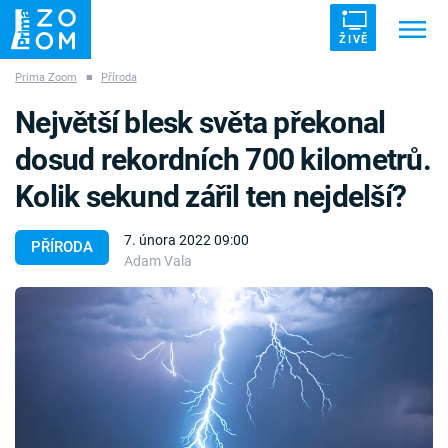
ŽIVĚ
Prima Zoom
■
Příroda
Trendy:
ZRÁDCI
UFO
DRUHÁ SVĚTOVÁ VÁLKA
Největší blesk světa překonal
ZÁHADY
VETŘELCI DÁVNOVĚKU
dosud rekordních 700 kilometrů.
Kolik sekund zářil ten nejdelší?
7. února 2022 09:00
PŘÍRODA
Adam Vala
Témata
Témata
Pořady
TV Program