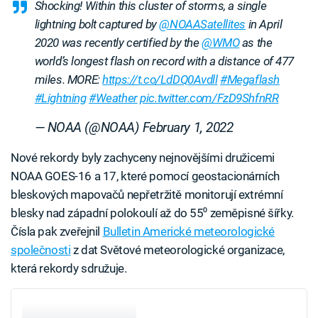
Shocking! Within this cluster of storms, a single
lightning bolt captured by
@NOAASatellites
in April
2020 was recently certified by the
@WMO
as the
world’s longest flash on record with a distance of 477
miles. MORE:
https://t.co/LdDQ0Avdll
#Megaflash
#Lightning
#Weather
pic.twitter.com/FzD9ShfnRR
— NOAA (@NOAA)
February 1, 2022
Nové rekordy byly zachyceny nejnovějšími družicemi
NOAA GOES-16 a 17, které pomocí geostacionárních
bleskových mapovačů nepřetržitě monitorují extrémní
blesky nad západní polokoulí až do 55⁰ zeměpisné šířky.
Čísla pak zveřejnil
Bulletin Americké meteorologické
společnosti
z dat Světové meteorologické organizace,
která rekordy sdružuje.