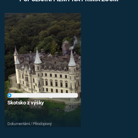
PŘEHRÁT
Skotsko z výšky
Dokumentární / Přírodopisný