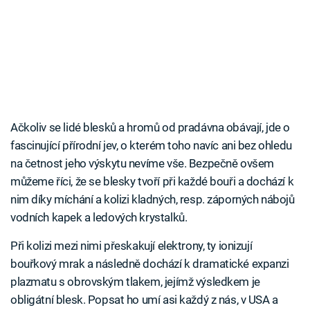
Ačkoliv se lidé blesků a hromů od pradávna obávají, jde o
fascinující přírodní jev, o kterém toho navíc ani bez ohledu
na četnost jeho výskytu nevíme vše. Bezpečně ovšem
můžeme říci, že se blesky tvoří při každé bouři a dochází k
nim díky míchání a kolizi kladných, resp. záporných nábojů
vodních kapek a ledových krystalků.
Při kolizi mezi nimi přeskakují elektrony, ty ionizují
bouřkový mrak a následně dochází k dramatické expanzi
plazmatu s obrovským tlakem, jejímž výsledkem je
obligátní blesk. Popsat ho umí asi každý z nás, v USA a