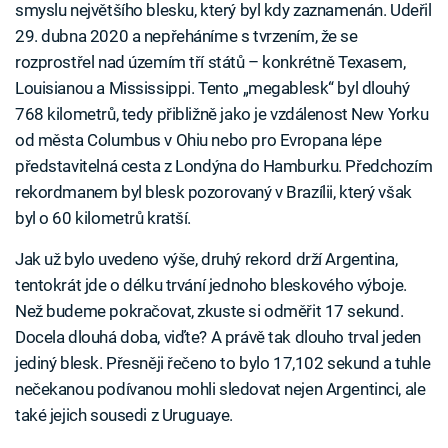
smyslu největšího blesku, který byl kdy zaznamenán. Udeřil
29. dubna 2020 a nepřeháníme s tvrzením, že se
rozprostřel nad územím tří států – konkrétně Texasem,
Louisianou a Mississippi. Tento „megablesk“ byl dlouhý
768 kilometrů, tedy přibližně jako je vzdálenost New Yorku
od města Columbus v Ohiu nebo pro Evropana lépe
představitelná cesta z Londýna do Hamburku. Předchozím
rekordmanem byl blesk pozorovaný v Brazílii, který však
byl o 60 kilometrů kratší.
Jak už bylo uvedeno výše, druhý rekord drží Argentina,
tentokrát jde o délku trvání jednoho bleskového výboje.
Než budeme pokračovat, zkuste si odměřit 17 sekund.
Docela dlouhá doba, viďte? A právě tak dlouho trval jeden
jediný blesk. Přesněji řečeno to bylo 17,102 sekund a tuhle
nečekanou podívanou mohli sledovat nejen Argentinci, ale
také jejich sousedi z Uruguaye.