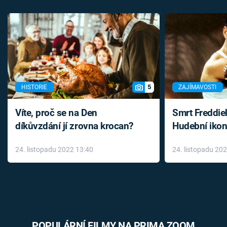
5
HISTORIE
ZAJÍMAVOSTI
Víte, proč se na Den
Smrt Freddie
díkůvzdání jí zrovna krocan?
Hudební ikon
až do konce 
24. listopadu 2022 13:40
24. listopadu 20
léky
POPULÁRNÍ FILMY NA PRIMA ZOOM