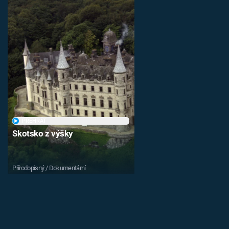
PŘEHRÁT
Skotsko z výšky
Přírodopisný / Dokumentární