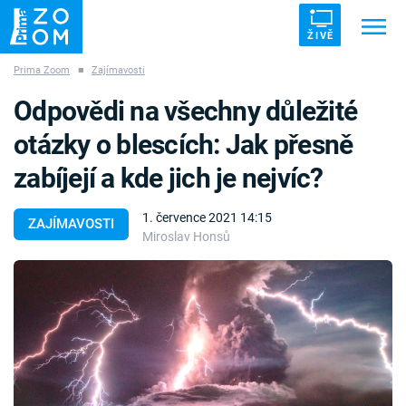
ŽIVĚ
Prima Zoom
■
Zajímavosti
Trendy:
ZRÁDCI
UFO
DRUHÁ SVĚTOVÁ VÁLKA
Odpovědi na všechny důležité
ZÁHADY
VETŘELCI DÁVNOVĚKU
otázky o blescích: Jak přesně
zabíjejí a kde jich je nejvíc?
1. července 2021 14:15
ZAJÍMAVOSTI
Miroslav Honsů
Témata
Témata
Pořady
TV Program