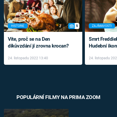
5
HISTORIE
ZAJÍMAVOSTI
Víte, proč se na Den
Smrt Freddie
díkůvzdání jí zrovna krocan?
Hudební ikon
až do konce 
24. listopadu 2022 13:40
24. listopadu 20
léky
POPULÁRNÍ FILMY NA PRIMA ZOOM