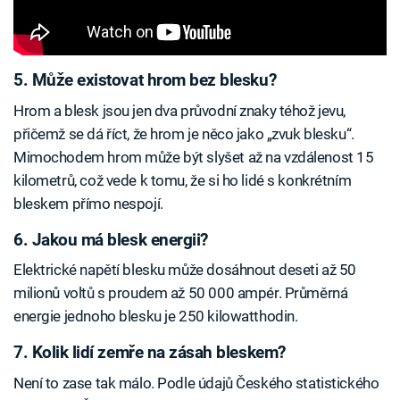
5. Může existovat hrom bez blesku?
Hrom a blesk jsou jen dva průvodní znaky téhož jevu,
přičemž se dá říct, že hrom je něco jako „zvuk blesku“.
Mimochodem hrom může být slyšet až na vzdálenost 15
kilometrů, což vede k tomu, že si ho lidé s konkrétním
bleskem přímo nespojí.
6. Jakou má blesk energii?
Elektrické napětí blesku může dosáhnout deseti až 50
milionů voltů s proudem až 50 000 ampér. Průměrná
energie jednoho blesku je 250 kilowatthodin.
7. Kolik lidí zemře na zásah bleskem?
Není to zase tak málo. Podle údajů Českého statistického