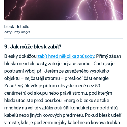
blesk - letadlo
Zdroj: Getty Images
9. Jak může blesk zabít?
Blesky dokážou
zabít hned několika způsoby
. Přímý zásah
blesku není tak častý, zato je nejvíce smrtící. Častější je
postranní výboj, při kterém ze zasaženého vysokého
objektu – nejčastěji stromu – přeskočí část energie.
Zasažený člověk je přitom obvykle méně než 50
centimetrů od sloupu nebo právě stromu, pod kterým
hledá útočiště před bouřkou. Energie blesku se také
mnohdy na velké vzdálenosti šíří kondukcí pomocí drátů,
kabelů nebo jiných kovových předmětů. Pokud blesk udeří
v místě, kde je pod zemí nějaký kabel nebo kovová trubka