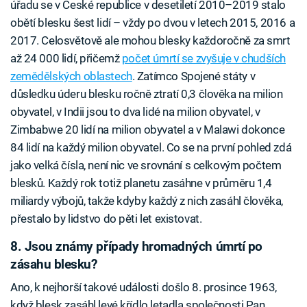
úřadu se v České republice v desetiletí 2010–2019 stalo
obětí blesku šest lidí – vždy po dvou v letech 2015, 2016 a
2017. Celosvětově ale mohou blesky každoročně za smrt
až 24 000 lidí, přičemž
počet úmrtí se zvyšuje v chudších
zemědělských oblastech
. Zatímco Spojené státy v
důsledku úderu blesku ročně ztratí 0,3 člověka na milion
obyvatel, v Indii jsou to dva lidé na milion obyvatel, v
Zimbabwe 20 lidí na milion obyvatel a v Malawi dokonce
84 lidí na každý milion obyvatel. Co se na první pohled zdá
jako velká čísla, není nic ve srovnání s celkovým počtem
blesků. Každý rok totiž planetu zasáhne v průměru 1,4
miliardy výbojů, takže kdyby každý z nich zasáhl člověka,
přestalo by lidstvo do pěti let existovat.
8. Jsou známy případy hromadných úmrtí po
zásahu blesku?
Ano, k nejhorší takové události došlo 8. prosince 1963,
když blesk zasáhl levé křídlo letadla společnosti Pan