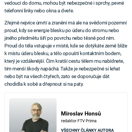
vedoucí do domu, mohou být nebezpečné i sprchy, pevné
telefonní linky nebo okna a dveře.
Zřejmě nejvíce úmrtí a zranění má ale na svědomí pozemní
proud, kdy se energie blesku po úderu do stromu nebo
jiného předmětu šíří po povrchu nebo těsně pod ním.
Proud do těla vstupuje v místě, kde se dotýkáte země blíže
k místu úderu blesku, a tělo opouští kontaktním bodem,
který je vzdálenější. Čím kratší cestu tělem mu nabídnete,
tím menší škody napáchá. Takže je nebezpečné si lehat
nebo být na všech čtyřech, zato se doporučuje dát
chodidla k sobě a dřepnout si na paty.
Miroslav Honsů
redaktor FTV Prima
VŠECHNY ČLÁNKY AUTORA