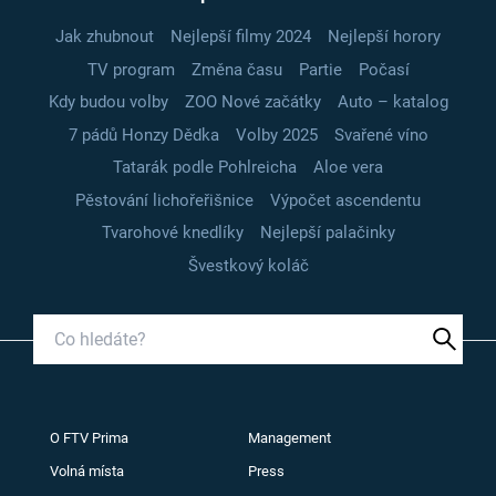
Jak zhubnout
Nejlepší filmy 2024
Nejlepší horory
TV program
Změna času
Partie
Počasí
Kdy budou volby
ZOO Nové začátky
Auto – katalog
7 pádů Honzy Dědka
Volby 2025
Svařené víno
Tatarák podle Pohlreicha
Aloe vera
Pěstování lichořeřišnice
Výpočet ascendentu
Tvarohové knedlíky
Nejlepší palačinky
Švestkový koláč
O FTV Prima
Management
Volná místa
Press