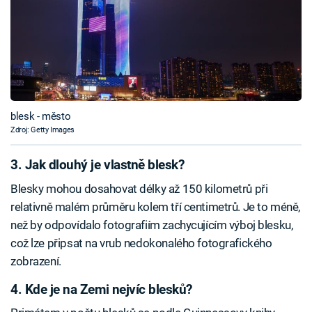
blesk - město
Zdroj: Getty Images
3. Jak dlouhý je vlastně blesk?
Blesky mohou dosahovat délky až 150 kilometrů při
relativně malém průměru kolem tří centimetrů. Je to méně,
než by odpovídalo fotografiím zachycujícím výboj blesku,
což lze připsat na vrub nedokonalého fotografického
zobrazení.
4. Kde je na Zemi nejvíc blesků?