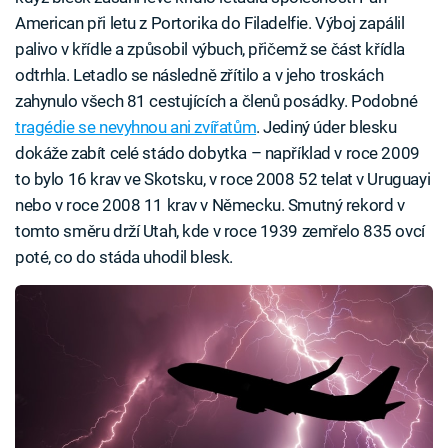
American při letu z Portorika do Filadelfie. Výboj zapálil
palivo v křídle a způsobil výbuch, přičemž se část křídla
odtrhla. Letadlo se následně zřítilo a v jeho troskách
zahynulo všech 81 cestujících a členů posádky. Podobné
tragédie se nevyhnou ani zvířatům
. Jediný úder blesku
dokáže zabít celé stádo dobytka – například v roce 2009
to bylo 16 krav ve Skotsku, v roce 2008 52 telat v Uruguayi
nebo v roce 2008 11 krav v Německu. Smutný rekord v
tomto směru drží Utah, kde v roce 1939 zemřelo 835 ovcí
poté, co do stáda uhodil blesk.