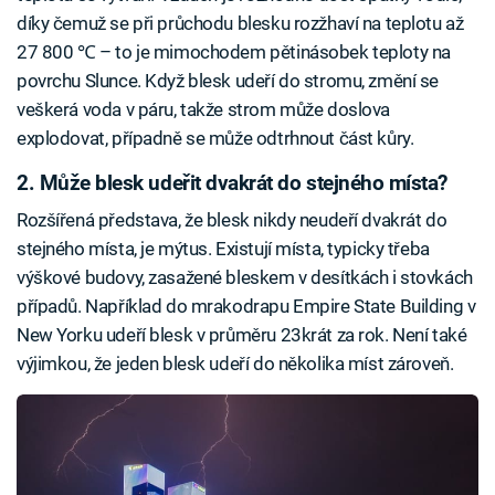
díky čemuž se při průchodu blesku rozžhaví na teplotu až
27 800 ℃ – to je mimochodem pětinásobek teploty na
povrchu Slunce. Když blesk udeří do stromu, změní se
veškerá voda v páru, takže strom může doslova
explodovat, případně se může odtrhnout část kůry.
2. Může blesk udeřit dvakrát do stejného místa?
Rozšířená představa, že blesk nikdy neudeří dvakrát do
stejného místa, je mýtus. Existují místa, typicky třeba
výškové budovy, zasažené bleskem v desítkách i stovkách
případů. Například do mrakodrapu Empire State Building v
New Yorku udeří blesk v průměru 23krát za rok. Není také
výjimkou, že jeden blesk udeří do několika míst zároveň.