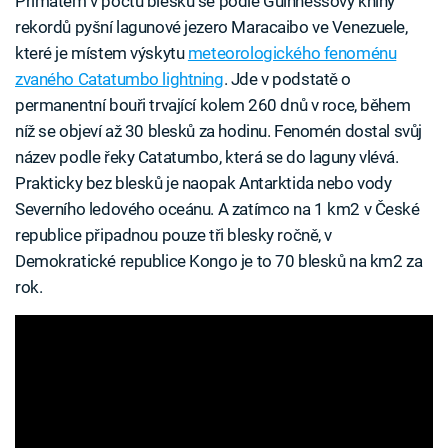
Primátem v počtu blesků se podle Guinnessovy knihy
rekordů pyšní lagunové jezero Maracaibo ve Venezuele,
které je místem výskytu
meteorologického fenoménu
zvaného Catatumbo lightning
. Jde v podstatě o
permanentní bouři trvající kolem 260 dnů v roce, během
níž se objeví až 30 blesků za hodinu. Fenomén dostal svůj
název podle řeky Catatumbo, která se do laguny vlévá.
Prakticky bez blesků je naopak Antarktida nebo vody
Severního ledového oceánu. A zatímco na 1 km2 v České
republice připadnou pouze tři blesky ročně, v
Demokratické republice Kongo je to 70 blesků na km2 za
rok.