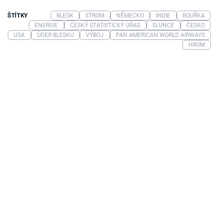
ŠTÍTKY
BLESK
STROM
NĚMECKO
INDIE
BOUŘKA
ENERGIE
ČESKÝ STATISTICKÝ ÚŘAD
SLUNCE
ČESKO
USA
ÚDER BLESKU
VÝBOJ
PAN AMERICAN WORLD AIRWAYS
HROM