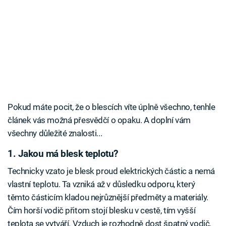
Pokud máte pocit, že o blescích víte úplně všechno, tenhle
článek vás možná přesvědčí o opaku. A doplní vám
všechny důležité znalosti...
1. Jakou má blesk teplotu?
Technicky vzato je blesk proud elektrických částic a nemá
vlastní teplotu. Ta vzniká až v důsledku odporu, který
těmto částicím kladou nejrůznější předměty a materiály.
Čím horší vodič přitom stojí blesku v cestě, tím vyšší
teplota se vytváří. Vzduch je rozhodně dost špatný vodič,