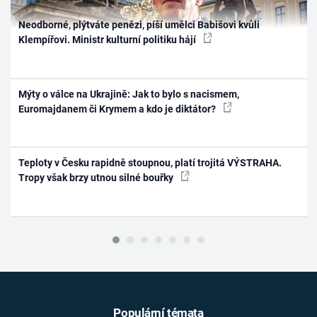
Neodborné, plýtváte penězi, píší umělci Babišovi kvůli
Klempířovi. Ministr kulturní politiku hájí
Mýty o válce na Ukrajině: Jak to bylo s nacismem,
Euromajdanem či Krymem a kdo je diktátor?
Teploty v Česku rapidně stoupnou, platí trojitá VÝSTRAHA.
Tropy však brzy utnou silné bouřky
Populární témata