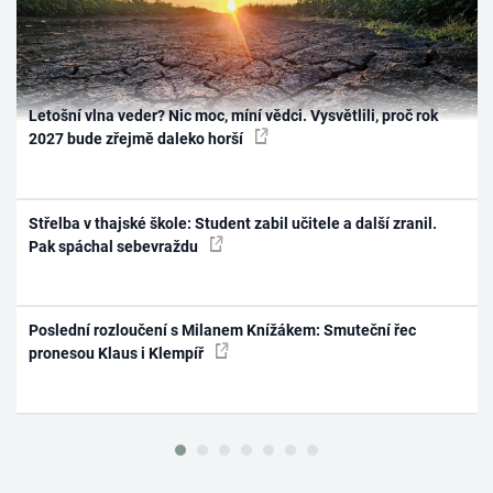
Letošní vlna veder? Nic moc, míní vědci. Vysvětlili, proč rok
2027 bude zřejmě daleko horší
Střelba v thajské škole: Student zabil učitele a další zranil.
Pak spáchal sebevraždu
Poslední rozloučení s Milanem Knížákem: Smuteční řec
pronesou Klaus i Klempíř