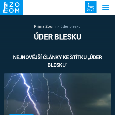
ŽIVĚ
Trendy:
ZRÁDCI
UFO
DRUHÁ SVĚTOVÁ VÁLKA
Prima Zoom
úder blesku
ÚDER BLESKU
ZÁHADY
VETŘELCI DÁVNOVĚKU
NEJNOVĚJŠÍ ČLÁNKY KE ŠTÍTKU „ÚDER
BLESKU“
Témata
Témata
Pořady
TV Program