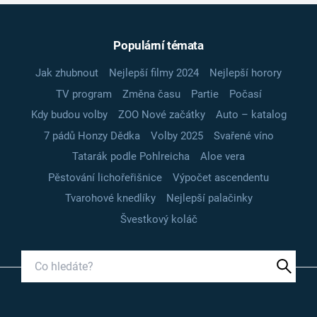
Populární témata
Jak zhubnout
Nejlepší filmy 2024
Nejlepší horory
TV program
Změna času
Partie
Počasí
Kdy budou volby
ZOO Nové začátky
Auto – katalog
7 pádů Honzy Dědka
Volby 2025
Svařené víno
Tatarák podle Pohlreicha
Aloe vera
Pěstování lichořeřišnice
Výpočet ascendentu
Tvarohové knedlíky
Nejlepší palačinky
Švestkový koláč