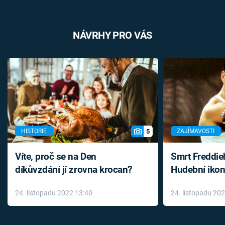
NÁVRHY PRO VÁS
5
HISTORIE
ZAJÍMAVOSTI
Víte, proč se na Den
Smrt Freddie
díkůvzdání jí zrovna krocan?
Hudební ikon
až do konce 
24. listopadu 2022 13:40
24. listopadu 20
léky