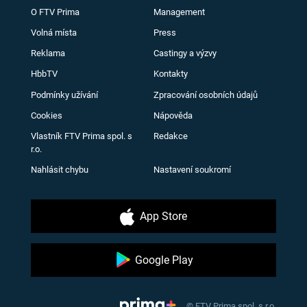
O FTV Prima
Management
Volná místa
Press
Reklama
Castingy a výzvy
HbbTV
Kontakty
Podmínky užívání
Zpracování osobních údajů
Cookies
Nápověda
Vlastník FTV Prima spol. s
Redakce
r.o.
Nahlásit chybu
Nastavení soukromí
App Store
Google Play
© FTV Prima spol. s r.o.