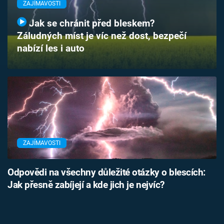
ZAJÍMAVOSTI
Časopis
Jak se chránit před bleskem?
Sledujte prima+
Záludných míst je víc než dost, bezpečí
nabízí les i auto
Přihlášení
Sledujte nás
ZAJÍMAVOSTI
Odpovědi na všechny důležité otázky o blescích:
Jak přesně zabíjejí a kde jich je nejvíc?