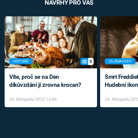
NÁVRHY PRO VÁS
5
HISTORIE
ZAJÍMAVOSTI
Víte, proč se na Den
Smrt Freddie
díkůvzdání jí zrovna krocan?
Hudební ikon
až do konce 
24. listopadu 2022 13:40
24. listopadu 20
léky