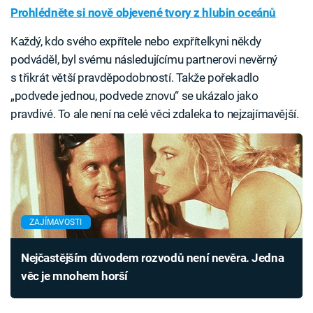
Prohlédněte si nově objevené tvory z hlubin oceánů
Každý, kdo svého expřítele nebo expřítelkyni někdy
podváděl, byl svému následujícímu partnerovi nevěrný
s třikrát větší pravděpodobností. Takže pořekadlo
„podvede jednou, podvede znovu“ se ukázalo jako
pravdivé. To ale není na celé věci zdaleka to nejzajímavější.
ZAJÍMAVOSTI
Nejčastějším důvodem rozvodů není nevěra. Jedna
věc je mnohem horší