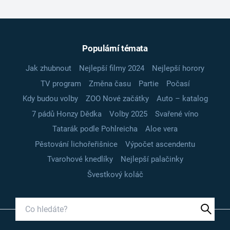
Populární témata
Jak zhubnout
Nejlepší filmy 2024
Nejlepší horory
TV program
Změna času
Partie
Počasí
Kdy budou volby
ZOO Nové začátky
Auto – katalog
7 pádů Honzy Dědka
Volby 2025
Svařené víno
Tatarák podle Pohlreicha
Aloe vera
Pěstování lichořeřišnice
Výpočet ascendentu
Tvarohové knedlíky
Nejlepší palačinky
Švestkový koláč