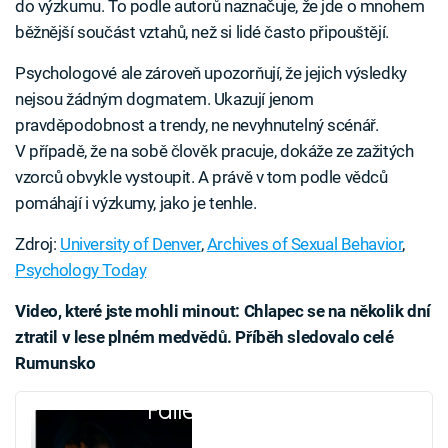
do výzkumu. To podle autorů naznačuje, že jde o mnohem
běžnější součást vztahů, než si lidé často připouštějí.
Psychologové ale zároveň upozorňují, že jejich výsledky
nejsou žádným dogmatem. Ukazují jenom
pravděpodobnost a trendy, ne nevyhnutelný scénář.
V případě, že na sobě člověk pracuje, dokáže ze zažitých
vzorců obvykle vystoupit. A právě v tom podle vědců
pomáhají i výzkumy, jako je tenhle.
Zdroj:
University of Denver
,
Archives of Sexual Behavior
,
Psychology Today
Video, které jste mohli minout:
Chlapec se na několik dní
ztratil v lese plném medvědů. Příběh sledovalo celé
Rumunsko
Failed to fetch