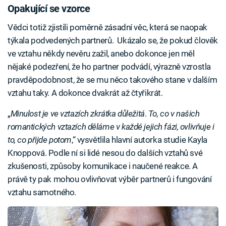
Opakující se vzorce
Vědci totiž zjistili poměrně zásadní věc, která se naopak
týkala podvedených partnerů. Ukázalo se, že pokud člověk
ve vztahu někdy nevěru zažil, anebo dokonce jen měl
nějaké podezření, že ho partner podvádí, výrazně vzrostla
pravděpodobnost, že se mu něco takového stane v dalším
vztahu taky. A dokonce dvakrát až čtyřikrát.
„
Minulost je ve vztazích zkrátka důležitá
.
To, co v našich
romantických vztazích děláme v každé jejich fázi, ovlivňuje i
to, co přijde potom
,“ vysvětlila hlavní autorka studie Kayla
Knoppová. Podle ní si lidé nesou do dalších vztahů své
zkušenosti, způsoby komunikace i naučené reakce. A
právě ty pak mohou ovlivňovat výběr partnerů i fungování
vztahu samotného.