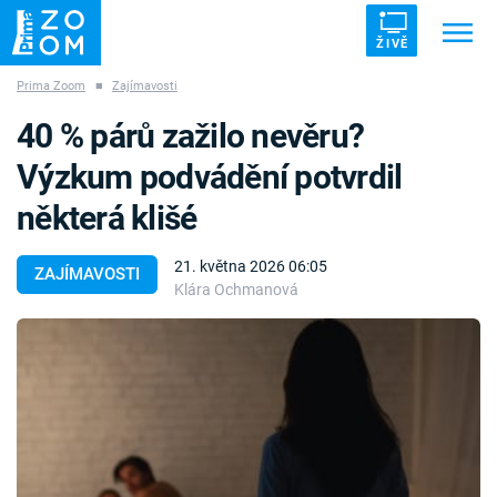
ŽIVĚ
Prima Zoom
■
Zajímavosti
Trendy:
ZRÁDCI
UFO
DRUHÁ SVĚTOVÁ VÁLKA
40 % párů zažilo nevěru?
ZÁHADY
VETŘELCI DÁVNOVĚKU
Výzkum podvádění potvrdil
některá klišé
21. května 2026 06:05
ZAJÍMAVOSTI
Klára Ochmanová
Témata
Témata
Pořady
TV Program