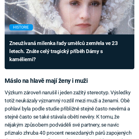
HISTORIE
Zneužívaná milenka řady umělců zemřela ve 23
letech. Znáte celý tragický příběh Dámy s
kaméliemi?
Máslo na hlavě mají ženy i muži
Výzkum zároveň narušil i jeden zažitý stereotyp. Výsledky
totiž neukázaly významný rozdíl mezi muži a ženami. Obě
pohlaví byla podle studie přibližně stejně často nevěrná a
stejně často se také stávala obětí nevěry. K tomu, že
nějakým způsobem podváděli své partnery, se navíc
přiznalo zhruba 40 procent nesezdaných párů zapojených