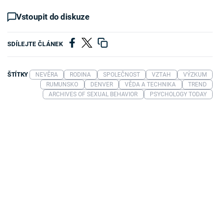
Vstoupit do diskuze
SDÍLEJTE ČLÁNEK
ŠTÍTKY
NEVĚRA
RODINA
SPOLEČNOST
VZTAH
VÝZKUM
RUMUNSKO
DENVER
VĚDA A TECHNIKA
TREND
ARCHIVES OF SEXUAL BEHAVIOR
PSYCHOLOGY TODAY