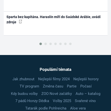
Sparta bez kapitána. Haraslín míří do Saúdské Arábie, uvádí
zdroje
Populární témata
Jak zhubnout
Nejlepší filmy 2024
Nejlepší horory
TV program
Změna času
Partie
Počasí
Kdy budou volby
ZOO Nové začátky
Auto – katalog
7 pádů Honzy Dědka
Volby 2025
Svařené víno
Tatarák podle Pohlreicha
Aloe vera