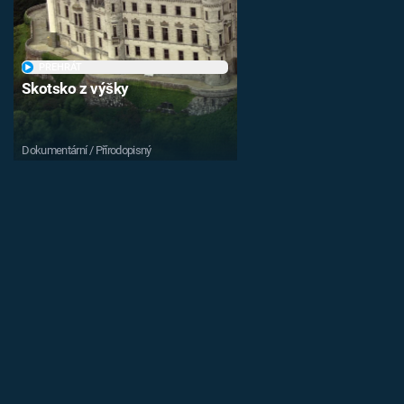
PŘEHRÁT
Skotsko z výšky
Dokumentární / Přírodopisný