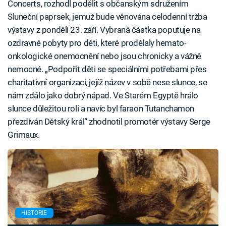
Concerts, rozhodl podělit s občanským sdružením
Sluneční paprsek, jemuž bude věnována celodenní tržba
výstavy z pondělí 23. září. Vybraná částka poputuje na
ozdravné pobyty pro děti, které prodělaly hemato-
onkologické onemocnění nebo jsou chronicky a vážně
nemocné. „Podpořit děti se speciálními potřebami přes
charitativní organizaci, jejíž název v sobě nese slunce, se
nám zdálo jako dobrý nápad. Ve Starém Egyptě hrálo
slunce důležitou roli a navíc byl faraon Tutanchamon
přezdíván Dětský král“ zhodnotil promotér výstavy Serge
Grimaux.
HISTORIE