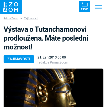
ŽIVĚ
Prima Zoom
■
Zajímavosti
Trendy:
ZRÁDCI
UFO
DRUHÁ SVĚTOVÁ VÁLKA
Výstava o Tutanchamonovi
ZÁHADY
VETŘELCI DÁVNOVĚKU
prodloužena. Máte poslední
možnost!
21. září 2013 06:00
ZAJÍMAVOSTI
redakce Prima Zoom
Témata
Témata
Pořady
TV Program