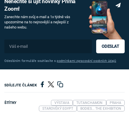
Nenechte si ujít novinky Prima
Zoom!
Zanechte nám svůj e-mail a 1x týdně vás
upozorníme na to nejnovější a nejlepší z
našeho webu.
ODESLAT
Odesláním formuláře souhlasíte s
podmínkami zpracování osobních údajů
SDÍLEJTE ČLÁNEK
ŠTÍTKY
VÝSTAVA
TUTANCHAMON
PRAHA
STAROVĚKÝ EGYPT
BODIES... THE EXHIBITION