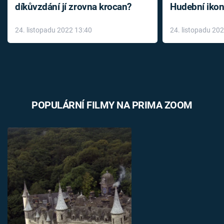
díkůvzdání jí zrovna krocan?
Hudební ikon
až do konce 
24. listopadu 2022 13:40
24. listopadu 20
léky
POPULÁRNÍ FILMY NA PRIMA ZOOM