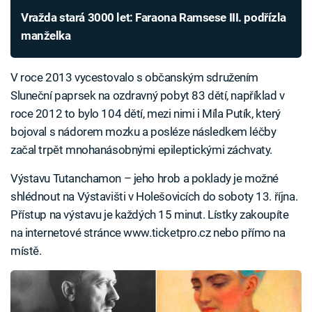
Vražda stará 3000 let: Faraona Ramsese III. podřízla
manželka
V roce 2013 vycestovalo s občanským sdružením
Sluneční paprsek na ozdravný pobyt 83 dětí, například v
roce 2012 to bylo 104 dětí, mezi nimi i Míla Putík, který
bojoval s nádorem mozku a posléze následkem léčby
začal trpět mnohanásobnými epileptickými záchvaty.
Výstavu Tutanchamon – jeho hrob a poklady je možné
shlédnout na Výstavišti v Holešovicích do soboty 13. října.
Přístup na výstavu je každých 15 minut. Lístky zakoupíte
na internetové stránce www.ticketpro.cz nebo přímo na
místě.