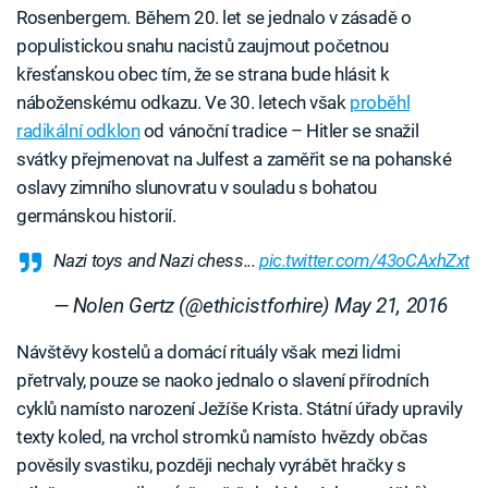
Rosenbergem. Během 20. let se jednalo v zásadě o
populistickou snahu nacistů zaujmout početnou
křesťanskou obec tím, že se strana bude hlásit k
náboženskému odkazu. Ve 30. letech však
proběhl
radikální odklon
od vánoční tradice – Hitler se snažil
svátky přejmenovat na Julfest a zaměřit se na pohanské
oslavy zimního slunovratu v souladu s bohatou
germánskou historií.
Nazi toys and Nazi chess...
pic.twitter.com/43oCAxhZxt
— Nolen Gertz (@ethicistforhire)
May 21, 2016
Návštěvy kostelů a domácí rituály však mezi lidmi
přetrvaly, pouze se naoko jednalo o slavení přírodních
cyklů namísto narození Ježíše Krista. Státní úřady upravily
texty koled, na vrchol stromků namísto hvězdy občas
pověsily svastiku, později nechaly vyrábět hračky s