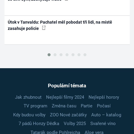
Útok v Tanvaldu: Pachatel měl pobodat tři lidi, na místě
zasahuje policie
Populární témata
Jak zhubnout
Nejlepší filmy 2024
Nejlepší horory
TV program
Změna času
Partie
Počasí
Kdy budou volby
ZOO Nové začátky
Auto – katalog
7 pádů Honzy Dědka
Volby 2025
Svařené víno
Tatarák podle Pohlreicha
Aloe vera