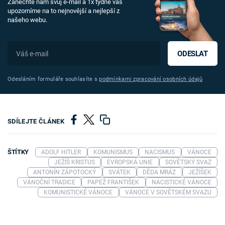
Zanechte nám svůj e-mail a 1x týdně vás
upozorníme na to nejnovější a nejlepší z
našeho webu.
ODESLAT
Odesláním formuláře souhlasíte s
podmínkami zpracování osobních údajů
SDÍLEJTE ČLÁNEK
ŠTÍTKY
ADOLF HITLER
KOMUNISMUS
NACISMUS
VÁNOCE
JEŽÍŠ KRISTUS
EVROPSKÁ UNIE
SOVĚTSKÝ SVAZ
ANTONÍN ZÁPOTOCKÝ
SVÁTEK
DĚDA MRÁZ
JEŽÍŠEK
VÁNOČNÍ TRADICE
PAPEŽ FRANTIŠEK
NACISTICKÉ VÁNOCE
KOMUNISTICKÉ VÁNOCE
VÁNOCE V SOVĚTSKÉM SVAZU