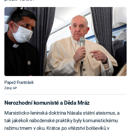
Papež František
Zdroj: AP
Nerozhodní komunisté a Děda Mráz
Marxisticko-leninská doktrína hlásala státní ateismus, a
tak jakékoli náboženské praktiky byly komunistickému
režimu trnem v oku. Krátce po vítězství bolševiků v