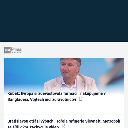
Kubek: Evropa si zdevastovala farmacii, nakupujeme v
Bangladéši. Vojtěch ničí zdravotnictví
Bratislavou otřásl výbuch: Hořela rafinerie Slovnaft. Metropolí
se šířil dým, zachycuje video