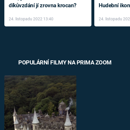
díkůvzdání jí zrovna krocan?
Hudební ikon
až do konce 
24. listopadu 2022 13:40
24. listopadu 20
léky
POPULÁRNÍ FILMY NA PRIMA ZOOM