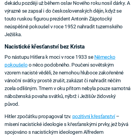
dekádu později už během oslav Nového roku nosil dárky. A
výrazně se zapsal i do československých dějin, když se
touto ruskou figurou prezident Antonín Zápotocký
neúspěšně pokoušel v roce 1952 nahradit tuzemského
Ježíška.
Nacistické křesťanství bez Krista
Po nástupu Hitlera k moci v roce 1933 se
Německo
pokoušelo
o něco podobného. Poučeni sovětským
vzorem nacisté věděli, že nemohou hluboce zakořeněné
vánoční svátky prostě zrušit, zakázat či nahradit něčím
zcela odlišným. Trnem v oku přitom nebyla pouze samotná
náboženská povaha svátků, nýbrž i Ježíšův židovský
původ.
Hitler zpočátku propagoval tzv.
pozitivní křesťanství
–
mísení nacistické ideologie s křesťanskými prvky, jež bývá
spojováno s nacistickým ideologem Alfredem