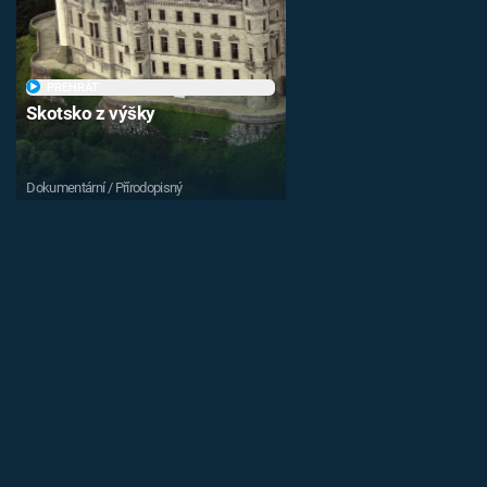
PŘEHRÁT
Skotsko z výšky
Dokumentární / Přírodopisný