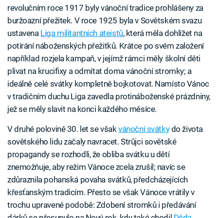
revolučním roce 1917 byly vánoční tradice prohlášeny za
buržoazní přežitek. V roce 1925 byla v Sovětském svazu
ustavena
Liga militantních ateistů
, která měla dohlížet na
potírání náboženských přežitků. Krátce po svém založení
například rozjela kampaň, v jejímž rámci měly školní děti
plivat na krucifixy a odmítat doma vánoční stromky; a
ideálně celé svátky kompletně bojkotovat. Namísto Vánoc
v tradičním duchu Liga zavedla protináboženské prázdniny,
jež se měly slavit na konci každého měsíce.
V druhé polovině 30. let se však
vánoční svátky
do života
sovětského lidu začaly navracet. Strůjci sovětské
propagandy se rozhodli, že obliba svátku u dětí
znemožňuje, aby režim Vánoce zcela zrušil; navíc se
zdůraznila pohanská povaha svátků, předcházejících
křesťanským tradicím. Přesto se však Vánoce vrátily v
trochu upravené podobě: Zdobení stromků i předávání
dárků se přesunulo na Nový rok, kdy také chodil
Děda