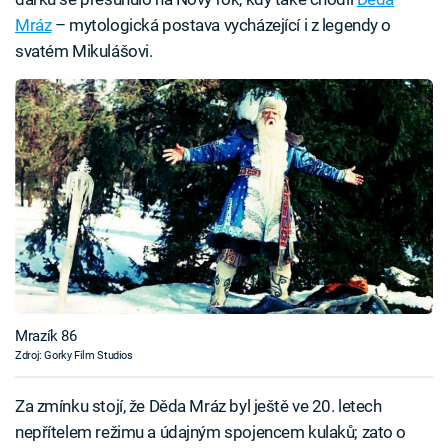
Mráz
– mytologická postava vycházející i z legendy o
svatém Mikulášovi.
Mrazík 86
Zdroj: Gorky Film Studios
Za zmínku stojí, že Děda Mráz byl ještě ve 20. letech
nepřítelem režimu a údajným spojencem kulaků; zato o