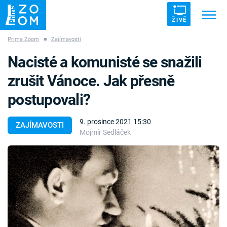
ŽIVĚ
Prima Zoom
■
Zajímavosti
Trendy:
ZRÁDCI
UFO
DRUHÁ SVĚTOVÁ VÁLKA
Nacisté a komunisté se snažili
ZÁHADY
VETŘELCI DÁVNOVĚKU
zrušit Vánoce. Jak přesně
postupovali?
9. prosince 2021 15:30
ZAJÍMAVOSTI
Mojmír Sedláček
Témata
Témata
Pořady
TV Program