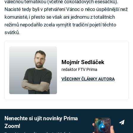
válečnou tematikou (včetně čokoládových esesáčků).
Nacisté tedy byli v přetváření Vánoc o něco úspěšnější než
komunisté, i přesto se však ani jednomu z totalitních
režimů nepodařilo zcela vymýtit tradiční pojetí těchto
svátků.
Mojmír Sedláček
redaktor FTV Prima
VŠECHNY ČLÁNKY AUTORA
Nenechte si ujít novinky Prima
Zoom!