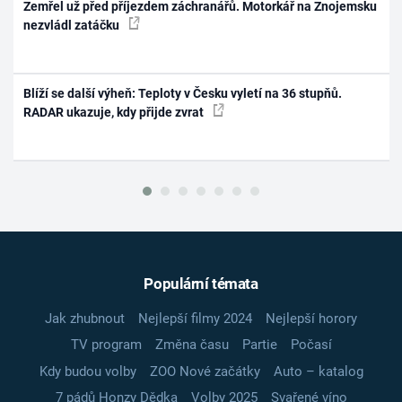
Zemřel už před příjezdem záchranářů. Motorkář na Znojemsku
nezvládl zatáčku
Blíží se další výheň: Teploty v Česku vyletí na 36 stupňů.
RADAR ukazuje, kdy přijde zvrat
Populární témata
Jak zhubnout
Nejlepší filmy 2024
Nejlepší horory
TV program
Změna času
Partie
Počasí
Kdy budou volby
ZOO Nové začátky
Auto – katalog
7 pádů Honzy Dědka
Volby 2025
Svařené víno