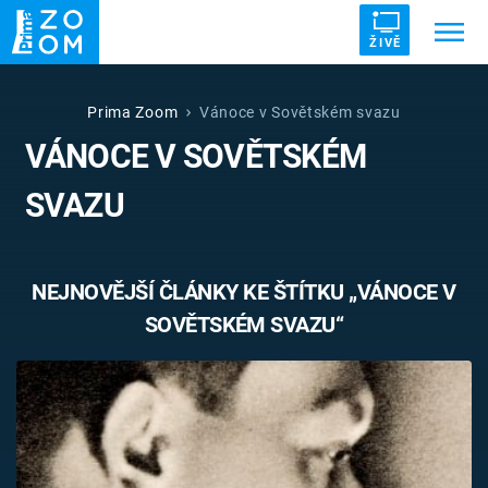
ŽIVĚ
Trendy:
ZRÁDCI
UFO
DRUHÁ SVĚTOVÁ VÁLKA
Prima Zoom
Vánoce v Sovětském svazu
VÁNOCE V SOVĚTSKÉM
ZÁHADY
VETŘELCI DÁVNOVĚKU
SVAZU
NEJNOVĚJŠÍ ČLÁNKY KE ŠTÍTKU „VÁNOCE V
Témata
SOVĚTSKÉM SVAZU“
Témata
Pořady
TV Program