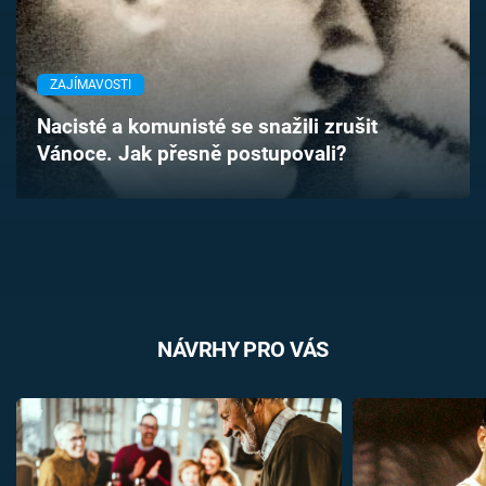
Časopis
Sledujte prima+
ZAJÍMAVOSTI
Nacisté a komunisté se snažili zrušit
Přihlášení
Vánoce. Jak přesně postupovali?
Sledujte nás
NÁVRHY PRO VÁS