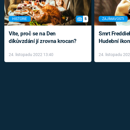
5
HISTORIE
ZAJÍMAVOSTI
Víte, proč se na Den
Smrt Freddie
díkůvzdání jí zrovna krocan?
Hudební ikon
až do konce 
24. listopadu 2022 13:40
24. listopadu 20
léky