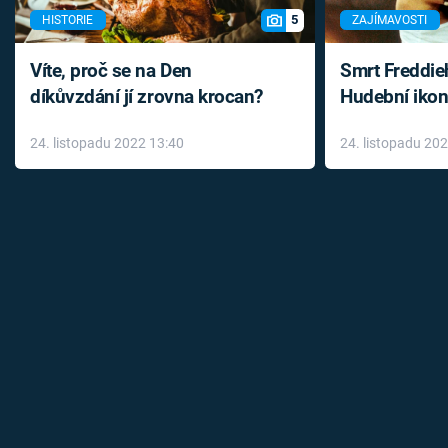
5
HISTORIE
ZAJÍMAVOSTI
Víte, proč se na Den
Smrt Freddie
díkůvzdání jí zrovna krocan?
Hudební ikon
až do konce 
24. listopadu 2022 13:40
24. listopadu 20
léky