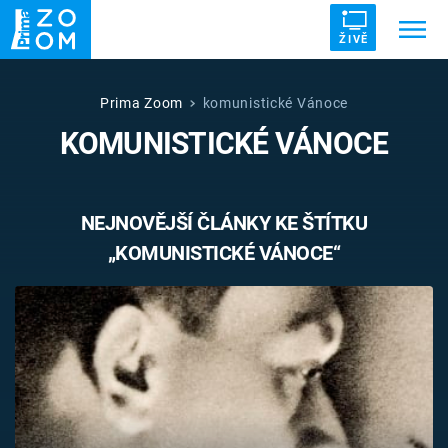
ŽIVĚ
Trendy:
ZRÁDCI
UFO
DRUHÁ SVĚTOVÁ VÁLKA
Prima Zoom
komunistické Vánoce
KOMUNISTICKÉ VÁNOCE
ZÁHADY
VETŘELCI DÁVNOVĚKU
NEJNOVĚJŠÍ ČLÁNKY KE ŠTÍTKU
„KOMUNISTICKÉ VÁNOCE“
Témata
Témata
Pořady
TV Program