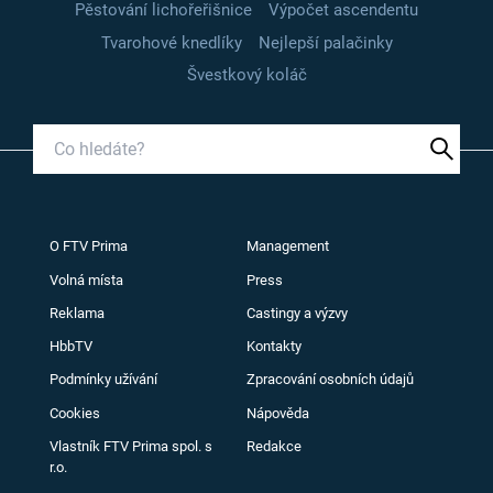
Pěstování lichořeřišnice
Výpočet ascendentu
Tvarohové knedlíky
Nejlepší palačinky
Švestkový koláč
O FTV Prima
Management
Volná místa
Press
Reklama
Castingy a výzvy
HbbTV
Kontakty
Podmínky užívání
Zpracování osobních údajů
Cookies
Nápověda
Vlastník FTV Prima spol. s
Redakce
r.o.