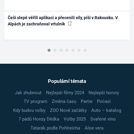
Češi slepě věřili aplikaci a přecenili síly, píší v Rakousku. V
Alpách je zachraňoval vrtulník
Populární témata
Jak zhubnout
Nejlepší filmy 2024
Nejlepší horory
TV program
Změna času
Partie
Počasí
Kdy budou volby
ZOO Nové začátky
Auto – katalog
7 pádů Honzy Dědka
Volby 2025
Svařené víno
Tatarák podle Pohlreicha
Aloe vera