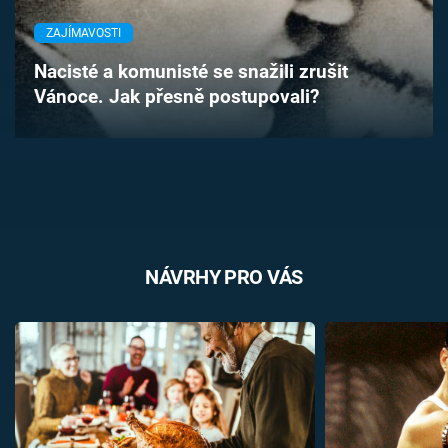
Časopis
ZAJÍMAVOSTI
Sledujte prima+
Nacisté a komunisté se snažili zrušit
Vánoce. Jak přesně postupovali?
Přihlášení
Sledujte nás
NÁVRHY PRO VÁS