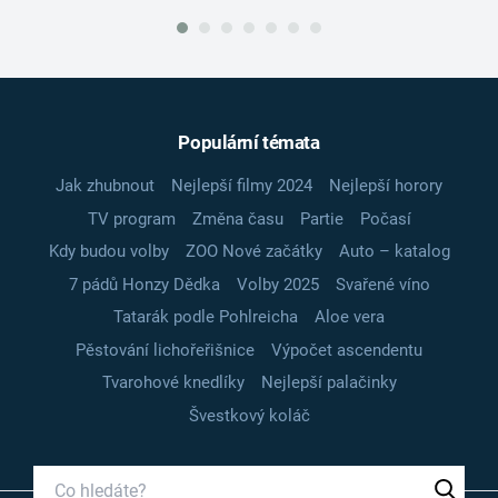
Populární témata
Jak zhubnout
Nejlepší filmy 2024
Nejlepší horory
TV program
Změna času
Partie
Počasí
Kdy budou volby
ZOO Nové začátky
Auto – katalog
7 pádů Honzy Dědka
Volby 2025
Svařené víno
Tatarák podle Pohlreicha
Aloe vera
Pěstování lichořeřišnice
Výpočet ascendentu
Tvarohové knedlíky
Nejlepší palačinky
Švestkový koláč