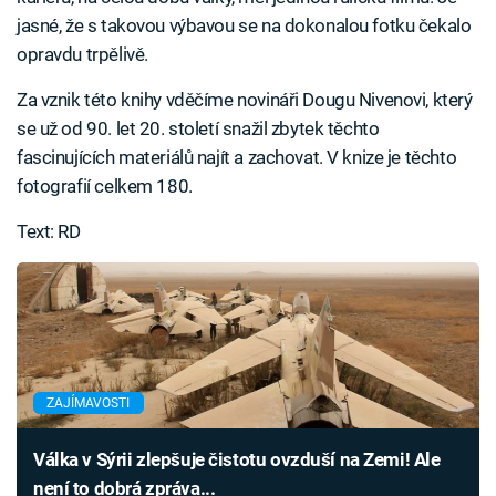
jasné, že s takovou výbavou se na dokonalou fotku čekalo
opravdu trpělivě.
Za vznik této knihy vděčíme novináři Dougu Nivenovi, který
se už od 90. let 20. století snažil zbytek těchto
fascinujících materiálů najít a zachovat. V knize je těchto
fotografií celkem 180.
Text: RD
ZAJÍMAVOSTI
Válka v Sýrii zlepšuje čistotu ovzduší na Zemi! Ale
není to dobrá zpráva...