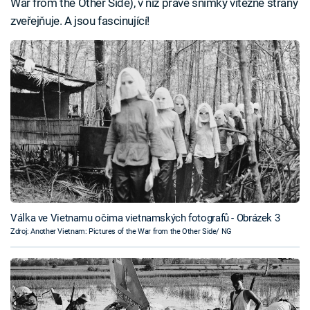
War from the Other Side), v níž právě snímky vítězné strany
zveřejňuje. A jsou fascinující!
Válka ve Vietnamu očima vietnamských fotografů - Obrázek 3
Zdroj: Another Vietnam: Pictures of the War from the Other Side/ NG