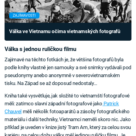
ZAJÍMAVOSTI
Válka ve Vietnamu očima vietnamských fotografů
Válka s jednou ruličkou filmu
Zajímavé na těchto fotkách je, že většina fotografů byla
podle knihy vlastně jen samouky a své snímky vydávali pod
pseudonymy anebo anonymně v severovietnamském
tisku. Na Západ se až doposud nedostaly…
Kniha také vysvětluje, jak složité to vietnamští fotografové
měli: zatímco slavní západní fotografové jako
Patrick
Chauvel
měli několik fotoaparátů a zásoby fotografického
materiálu i další techniky, Vietnamci neměli skoro nic. Jako
příklad je uveden v knize jistý Tram Am, který za celou svou
kariéru, na celou dobu války, měl jedinou ruličku filmu. Je