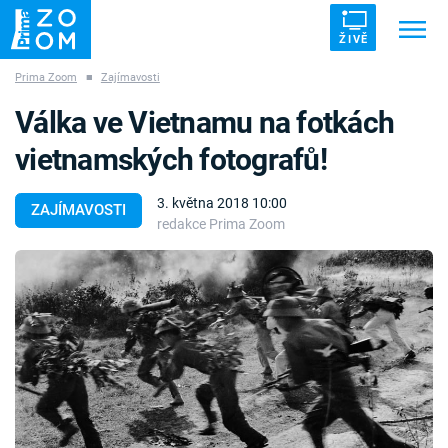
ŽIVĚ
Prima Zoom
■
Zajímavosti
Trendy:
ZRÁDCI
UFO
DRUHÁ SVĚTOVÁ VÁLKA
Válka ve Vietnamu na fotkách
ZÁHADY
VETŘELCI DÁVNOVĚKU
vietnamských fotografů!
3. května 2018 10:00
ZAJÍMAVOSTI
redakce Prima Zoom
Témata
Témata
Pořady
TV Program