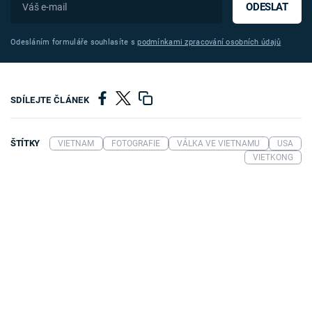
ODESLAT
Odesláním formuláře souhlasíte s
podmínkami zpracování osobních údajů
SDÍLEJTE ČLÁNEK
ŠTÍTKY
VIETNAM
FOTOGRAFIE
VÁLKA VE VIETNAMU
USA
VIETKONG