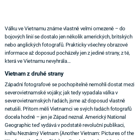
Válku ve Vietnamu známe vlastně velmi omezeně – do
bojových linií se dostalo jen několik amerických, britských
nebo anglických fotografů. Prakticky všechny obrazové
informace až doposud pocházely jen z jediné strany, z té,
která ve Vietnamu nevyhrála…
Vietnam z druhé strany
Západní fotografové se pochopitelně nemohli dostat mezi
severovietnamské vojáky; jak tedy vypadala válka v
severovietnamských řadách, jsme až doposud vlastně
netušili. Přitom měli Vietnamci ve svých řadách fotografů
docela hodně – jen je Západ neznal. Americký National
Geographic teď vydává v podstatě revoluční publikaci,
knihu Neznámý Vietnam (Another Vietnam: Pictures of the