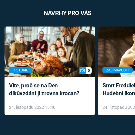
NÁVRHY PRO VÁS
5
HISTORIE
ZAJÍMAVOSTI
Víte, proč se na Den
Smrt Freddie
díkůvzdání jí zrovna krocan?
Hudební ikon
až do konce 
24. listopadu 2022 13:40
24. listopadu 20
léky