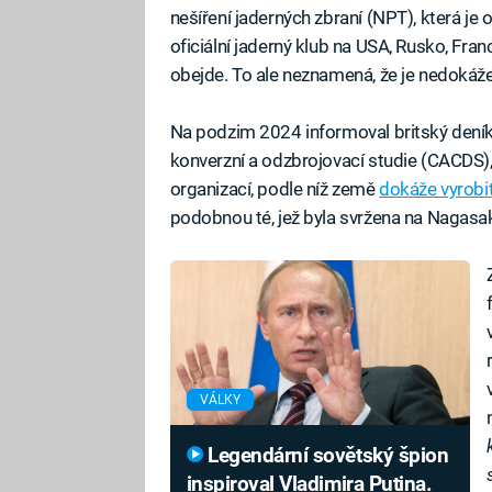
nešíření jaderných zbraní (NPT), která 
oficiální jaderný klub na USA, Rusko, Franci
obejde. To ale neznamená, že je nedokáže
Na podzim 2024 informoval britský deník
konverzní a odzbrojovací studie (CACDS),
organizací, podle níž země
dokáže vyrobi
podobnou té, jež byla svržena na Nagasak
VÁLKY
Legendární sovětský špion
inspiroval Vladimira Putina.