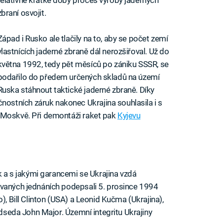
zbraní osvojit.
Západ i Rusko ale tlačily na to, aby se počet zemí
vlastnících jaderné zbraně dál nerozšiřoval. Už do
května 1992, tedy pět měsíců po zániku SSSR, se
podařilo do předem určených skladů na území
Ruska stáhnout taktické jaderné zbraně. Díky
stních záruk nakonec Ukrajina souhlasila i s
 Moskvě. Při demontáži raket pak
Kyjevu
 a s jakými garancemi se Ukrajina vzdá
ovaných jednáních podepsali 5. prosince 1994
), Bill Clinton (USA) a Leonid Kučma (Ukrajina),
ředseda John Major. Územní integritu Ukrajiny