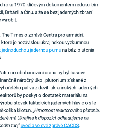
je od roku 1970 klíčovým dokumentem redukujícím
i, Británii a Čínu, a že se bez jaderných zbraní
 vyrobit.
 The Times o zprávě Centra pro armádní,
 které je nezávislou ukrajinskou výzkumnou
t jednoduchou jadernou pumu
na bázi plutonia
i.
Zatímco obohacování uranu by byl časově i
finančně náročný úkol, plutonium získané z
vyhořelého paliva z devíti ukrajinských jaderných
reaktorů by poskytlo dostatek materiálu na
výrobu stovek taktických jaderných hlavic o síle
několika kilotun.
„Hmotnost reaktorového plutonia,
které má Ukrajina k dispozici, odhadujeme na
sedm tun,“
uvedla ve své zprávě CACDS
.