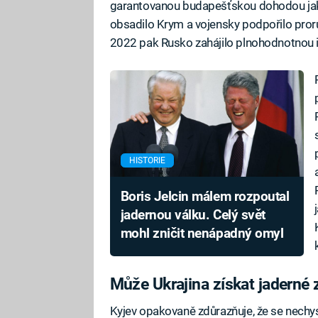
garantovanou budapešťskou dohodou jako
obsadilo Krym a vojensky podpořilo pror
2022 pak Rusko zahájilo plnohodnotnou in
HISTORIE
Boris Jelcin málem rozpoutal
jadernou válku. Celý svět
mohl zničit nenápadný omyl
Může Ukrajina získat jaderné 
Kyjev opakovaně zdůrazňuje, že se nechy