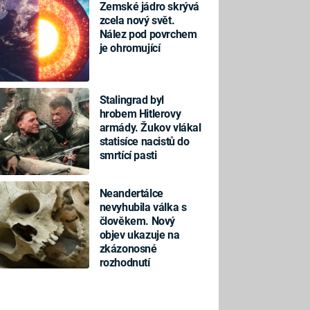
Zemské jádro skrývá
zcela nový svět.
Nález pod povrchem
je ohromující
Stalingrad byl
hrobem Hitlerovy
armády. Žukov vlákal
statisíce nacistů do
smrtící pasti
Neandertálce
nevyhubila válka s
člověkem. Nový
objev ukazuje na
zkázonosné
rozhodnutí