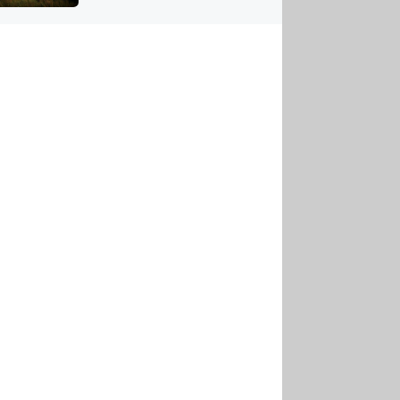
US
tornádem
RSUS
ZE A