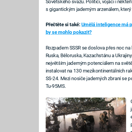
Sovětského svazu. Politici, vojáci i někte
s gigantickým jaderným arzenálem, který S
Přečtěte si také:
Umělá inteligence má 
by se mohlo pokazit?
Rozpadem SSSR se doslova přes noc na k
Ruska, Běloruska, Kazachstánu a Ukrajiny
největším jaderným potenciálem na světě.
instalovat na 130 mezikontinentálních ra
SS-24. Mezi nosiče jaderných zbraní se p
Tu-95MS.