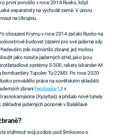
 první porušilo v roce 2014 Rusko, když
uské separatisty na východě země. V únoru
vazi na Ukrajinu.
Po obsazení Krymu v roce 2014 začalo Rusko na
poloostrově budovat zázemí pro své jaderné síly.
Především zde rozmístilo zbraně, jež mohou
sloužit jako nosiče jaderných střel, jako jsou
protiletadlové systémy S-300, rakety Iskander-M
a bombardéry Tupolev Tu-22M3. Po roce 2020
Rusko provádělo práce na sovětském skladišti
jaderných zbraní
Feodosija-13
v
Krasnokamjance (Kyzyltaš) a přidalo nové tunely
k základně jaderných ponorek v Balaklavě.
zbraně?
stá stáhnout svůj podpis pod Smlouvou o