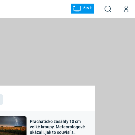
ŽIVĚ
Vyhledávání
Můj p
Prima+
ÁLKA
CNN Prima NEWS
Prima FRESH
Prima LIVING
LMY A
Prima Ženy
Prima LAJK
Prachaticko zasáhly 10 cm
osti
velké kroupy. Meteorologové
Sledujte nás
ukázali, jak to souvisí s