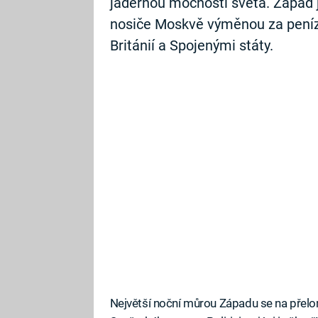
jadernou mocností světa. Západ ji
nosiče Moskvě výměnou za pení
Británií a Spojenými státy.
Největší noční můrou Západu se na přelom