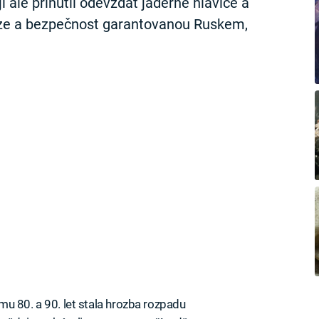
 ale přinutil odevzdat jaderné hlavice a
ze a bezpečnost garantovanou Ruskem,
u 80. a 90. let stala hrozba rozpadu