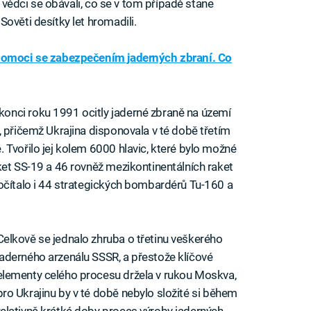
ří vědci se obávali, co se v tom případě stane
ověti desítky let hromadili.
pomoci se zabezpečením jaderných zbraní. Co
onci roku 1991 ocitly jaderné zbraně na území
, přičemž Ukrajina disponovala v té době třetím
 Tvořilo jej kolem 6000 hlavic, které bylo možné
ket SS-19 a 46 rovněž mezikontinentálních raket
očítalo i 44 strategických bombardérů Tu-160 a
Celkově se jednalo zhruba o třetinu veškerého
jaderného arzenálu SSSR, a přestože klíčové
elementy celého procesu držela v rukou Moskva,
pro Ukrajinu by v té době nebylo složité si během
relativně krátké doby proces výroby jaderných