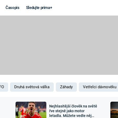
Časopis
Sledujte prima+
Věda a
Války
technika
STUDENÁ V
KORONAVIRUS
VÁLKA VE
VIETNAMU
VESMÍR
VÁLEČNÉ FI
MARS
SERIÁLY
FO
Druhá světová válka
Záhady
Vetřelci dávnověku
Nejhlasitější člověk na světě
Záhady a
Zajímav
řve stejně jako motor
letadla. Můžete vedle něj
konspirace