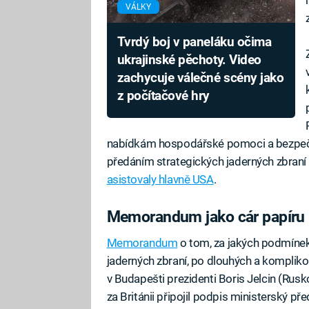
VÁLKY
Tvrdý boj v paneláku očima
ukrajinské pěchoty. Video
zachycuje válečné scény jako
z počítačové hry
nabídkám hospodářské pomoci a bezpečno
předáním strategických jaderných zbraní
asistovaly hlavně USA
.
Memorandum jako cár papíru
Memorandum
o tom, za jakých podmínek
jaderných zbraní, po dlouhých a komplik
v Budapešti prezidenti Boris Jelcin (Rusko
za Británii připojil podpis ministerský p