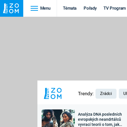
Menu
Témata
Pořady
TV Program
Cestování
Historie
HRADY A ZÁMKY
VIKINGOVÉ
HEDVÁBNÁ STEZKA
EPIDEMIE A
PANDEMIE
PŘÍRODA
STAROVĚKÝ EGYPT
Trendy:
Zrádci
U
Analýza DNA posledních
Druhá
Výročí
evropských neandrtálců
vyvrací teorii o tom, jak
světová válka