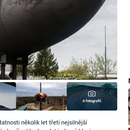
6 fotografií
nosti několik let třetí nejsilnější