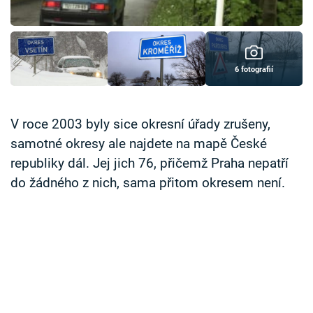
Časopis
Sledujte prima+
6 fotografií
Přihlášení
V roce 2003 byly sice okresní úřady zrušeny,
samotné okresy ale najdete na mapě České
Sledujte nás
republiky dál. Jej jich 76, přičemž Praha nepatří
do žádného z nich, sama přitom okresem není.