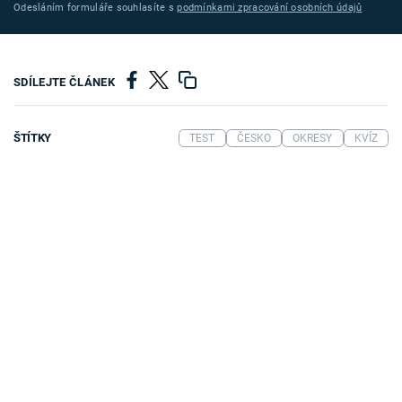
Odesláním formuláře souhlasíte s
podmínkami zpracování osobních údajů
SDÍLEJTE ČLÁNEK
ŠTÍTKY
TEST
ČESKO
OKRESY
KVÍZ