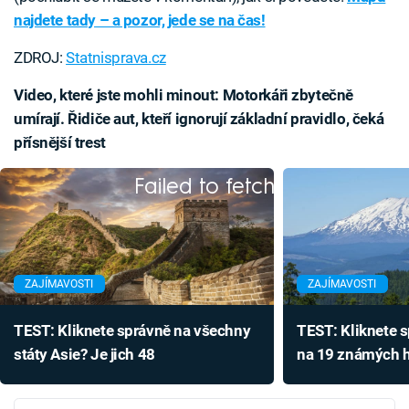
najdete tady – a pozor, jede se na čas!
ZDROJ:
Statnisprava.cz
Video, které jste mohli minout: Motorkáři zbytečně
umírají. Řidiče aut, kteří ignorují základní pravidlo, čeká
přísnější trest
Failed to fetch
ZAJÍMAVOSTI
ZAJÍMAVOSTI
TEST: Kliknete správně na všechny
TEST: Kliknete 
státy Asie? Je jich 48
na 19 známých h