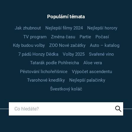
Populární témata
Jak zhubnout
Nejlepší filmy 2024
Nejlepší horory
TV program
Změna času
Partie
Počasí
Kdy budou volby
ZOO Nové začátky
Auto – katalog
7 pádů Honzy Dědka
Volby 2025
Svařené víno
Tatarák podle Pohlreicha
Aloe vera
Pěstování lichořeřišnice
Výpočet ascendentu
Tvarohové knedlíky
Nejlepší palačinky
Švestkový koláč