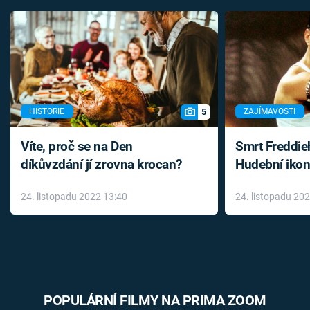
5
HISTORIE
ZAJÍMAVOSTI
Víte, proč se na Den
Smrt Freddie
díkůvzdání jí zrovna krocan?
Hudební ikon
až do konce 
24. listopadu 2022 13:40
24. listopadu 20
léky
POPULÁRNÍ FILMY NA PRIMA ZOOM