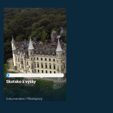
PŘEHRÁT
Skotsko z výšky
Dokumentární / Přírodopisný