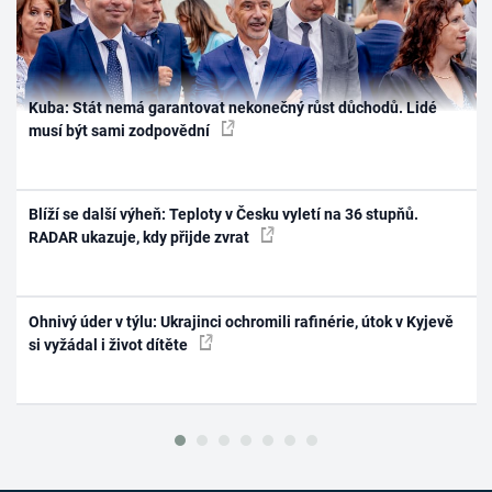
Kuba: Stát nemá garantovat nekonečný růst důchodů. Lidé
musí být sami zodpovědní
Blíží se další výheň: Teploty v Česku vyletí na 36 stupňů.
RADAR ukazuje, kdy přijde zvrat
Ohnivý úder v týlu: Ukrajinci ochromili rafinérie, útok v Kyjevě
si vyžádal i život dítěte