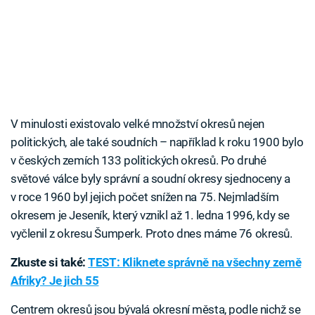
V minulosti existovalo velké množství okresů nejen
politických, ale také soudních – například k roku 1900 bylo
v českých zemích 133 politických okresů. Po druhé
světové válce byly správní a soudní okresy sjednoceny a
v roce 1960 byl jejich počet snížen na 75. Nejmladším
okresem je Jeseník, který vznikl až 1. ledna 1996, kdy se
vyčlenil z okresu Šumperk. Proto dnes máme 76 okresů.
Zkuste si také:
TEST: Kliknete správně na všechny země
Afriky? Je jich 55
Centrem okresů jsou bývalá okresní města, podle nichž se