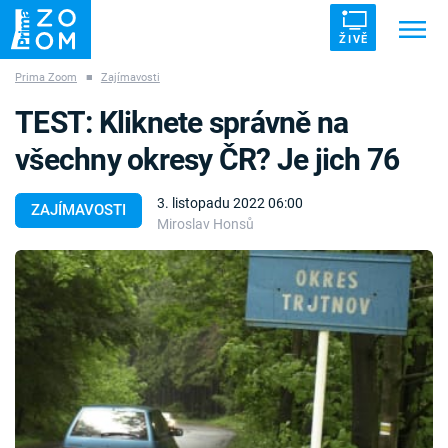
ŽIVĚ
Prima Zoom
■
Zajímavosti
Trendy:
ZRÁDCI
UFO
DRUHÁ SVĚTOVÁ VÁLKA
TEST: Kliknete správně na
ZÁHADY
VETŘELCI DÁVNOVĚKU
všechny okresy ČR? Je jich 76
3. listopadu 2022 06:00
ZAJÍMAVOSTI
Miroslav Honsů
Témata
Témata
Pořady
TV Program