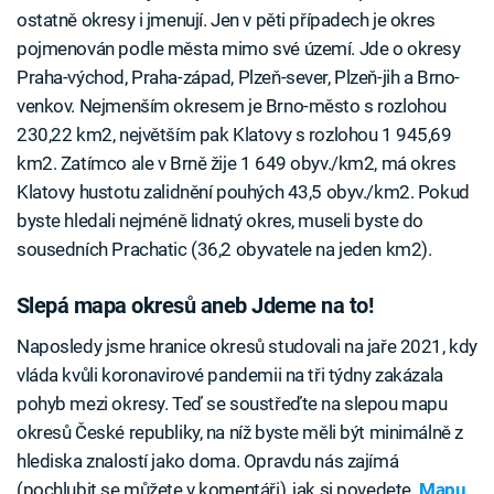
ostatně okresy i jmenují. Jen v pěti případech je okres
pojmenován podle města mimo své území. Jde o okresy
Praha-východ, Praha-západ, Plzeň-sever, Plzeň-jih a Brno-
venkov. Nejmenším okresem je Brno-město s rozlohou
230,22 km2, největším pak Klatovy s rozlohou 1 945,69
km2. Zatímco ale v Brně žije 1 649 obyv./km2, má okres
Klatovy hustotu zalidnění pouhých 43,5 obyv./km2. Pokud
byste hledali nejméně lidnatý okres, museli byste do
sousedních Prachatic (36,2 obyvatele na jeden km2).
Slepá mapa okresů aneb Jdeme na to!
Naposledy jsme hranice okresů studovali na jaře 2021, kdy
vláda kvůli koronavirové pandemii na tři týdny zakázala
pohyb mezi okresy. Teď se soustřeďte na slepou mapu
okresů České republiky, na níž byste měli být minimálně z
hlediska znalostí jako doma. Opravdu nás zajímá
(pochlubit se můžete v komentáři), jak si povedete.
Mapu