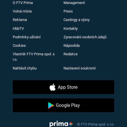
O FTV Prima
Management
Volná místa
Press
Reklama
Castingy a výzvy
HbbTV
Kontakty
Podmínky užívání
Zpracování osobních údajů
Cookies
Nápověda
Vlastník FTV Prima spol. s
Redakce
r.o.
Nahlásit chybu
Nastavení soukromí
App Store
Google Play
© FTV Prima spol. s r.o.