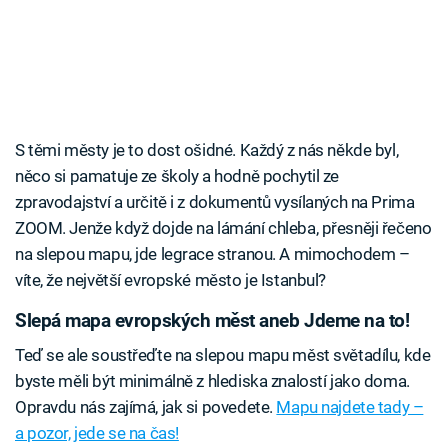
S těmi městy je to dost ošidné. Každý z nás někde byl,
něco si pamatuje ze školy a hodně pochytil ze
zpravodajství a určitě i z dokumentů vysílaných na Prima
ZOOM. Jenže když dojde na lámání chleba, přesněji řečeno
na slepou mapu, jde legrace stranou. A mimochodem –
víte, že největší evropské město je Istanbul?
Slepá mapa evropských měst aneb Jdeme na to!
Teď se ale soustřeďte na slepou mapu měst světadílu, kde
byste měli být minimálně z hlediska znalostí jako doma.
Opravdu nás zajímá, jak si povedete.
Mapu najdete tady –
a pozor, jede se na čas!