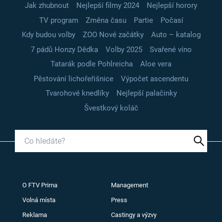
Jak zhubnout
Nejlepší filmy 2024
Nejlepší horory
TV program
Změna času
Partie
Počasí
Kdy budou volby
ZOO Nové začátky
Auto – katalog
7 pádů Honzy Dědka
Volby 2025
Svařené víno
Tatarák podle Pohlreicha
Aloe vera
Pěstování lichořeřišnice
Výpočet ascendentu
Tvarohové knedlíky
Nejlepší palačinky
Švestkový koláč
O FTV Prima
Management
Volná místa
Press
Reklama
Castingy a výzvy