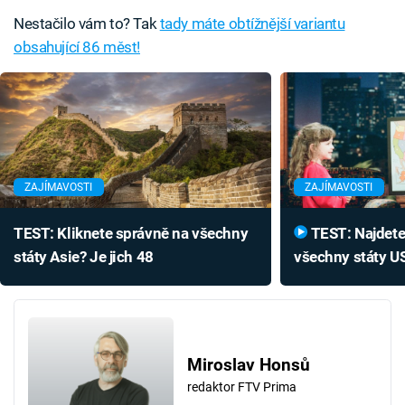
Nestačilo vám to? Tak
tady máte obtížnější variantu
obsahující 86 měst!
ZAJÍMAVOSTI
ZAJÍMAVOSTI
TEST: Kliknete správně na všechny
TEST: Najdete na slepé mapě
státy Asie? Je jich 48
všechny státy US
Miroslav Honsů
redaktor FTV Prima