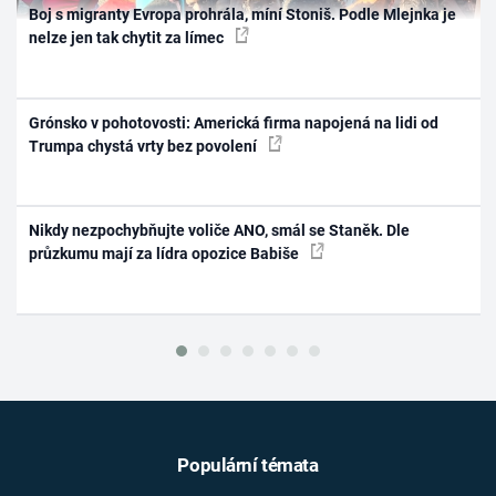
Boj s migranty Evropa prohrála, míní Stoniš. Podle Mlejnka je
nelze jen tak chytit za límec
Grónsko v pohotovosti: Americká firma napojená na lidi od
Trumpa chystá vrty bez povolení
Nikdy nezpochybňujte voliče ANO, smál se Staněk. Dle
průzkumu mají za lídra opozice Babiše
Populární témata