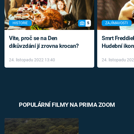
5
HISTORIE
ZAJÍMAVOSTI
Víte, proč se na Den
Smrt Freddie
díkůvzdání jí zrovna krocan?
Hudební ikon
až do konce 
24. listopadu 2022 13:40
24. listopadu 20
léky
POPULÁRNÍ FILMY NA PRIMA ZOOM