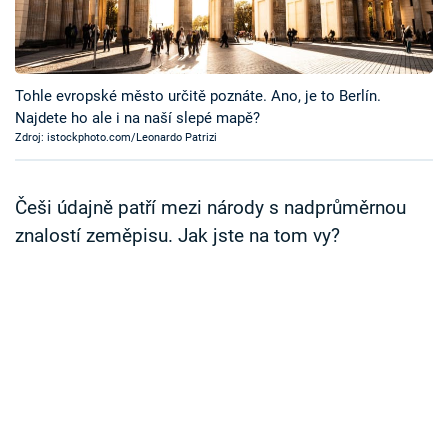
Časopis
Sledujte prima+
Tohle evropské město určitě poznáte. Ano, je to Berlín.
Najdete ho ale i na naší slepé mapě?
Přihlášení
Zdroj: istockphoto.com/Leonardo Patrizi
Sledujte nás
Češi údajně patří mezi národy s nadprůměrnou
znalostí zeměpisu. Jak jste na tom vy?