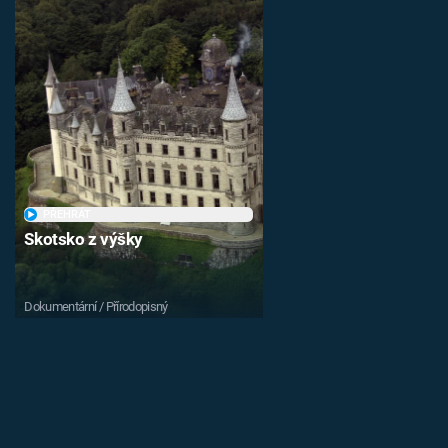
PŘEHRÁT
Skotsko z výšky
Dokumentární / Přírodopisný