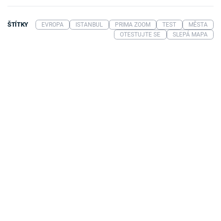
ŠTÍTKY
EVROPA
ISTANBUL
PRIMA ZOOM
TEST
MĚSTA
OTESTUJTE SE
SLEPÁ MAPA