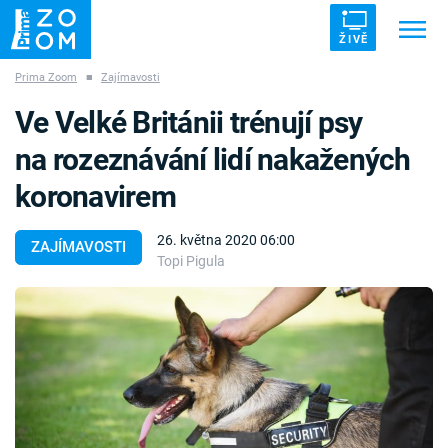
ŽIVĚ
Prima Zoom
■
Zajímavosti
Trendy:
ZRÁDCI
UFO
DRUHÁ SVĚTOVÁ VÁLKA
Ve Velké Británii trénují psy
ZÁHADY
VETŘELCI DÁVNOVĚKU
na rozeznávání lidí nakažených
koronavirem
26. května 2020 06:00
ZAJÍMAVOSTI
Topi Pigula
Témata
Témata
Pořady
TV Program