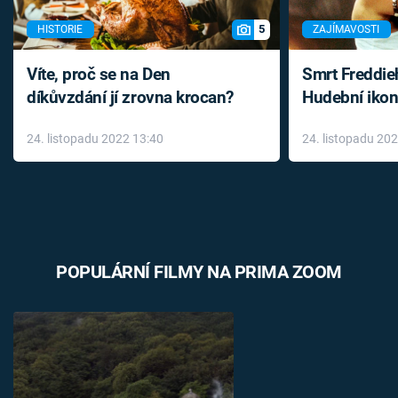
5
HISTORIE
ZAJÍMAVOSTI
Víte, proč se na Den
Smrt Freddie
díkůvzdání jí zrovna krocan?
Hudební ikon
až do konce 
24. listopadu 2022 13:40
24. listopadu 20
léky
POPULÁRNÍ FILMY NA PRIMA ZOOM