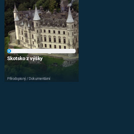
PŘEHRÁT
Skotsko z výšky
Přírodopisný / Dokumentární