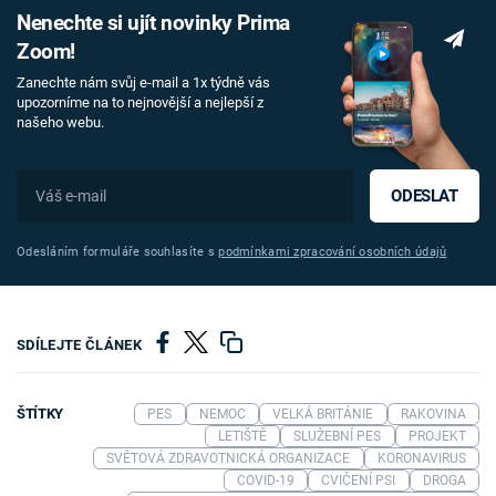
Nenechte si ujít novinky Prima
Zoom!
Zanechte nám svůj e-mail a 1x týdně vás
upozorníme na to nejnovější a nejlepší z
našeho webu.
ODESLAT
Odesláním formuláře souhlasíte s
podmínkami zpracování osobních údajů
SDÍLEJTE ČLÁNEK
ŠTÍTKY
PES
NEMOC
VELKÁ BRITÁNIE
RAKOVINA
LETIŠTĚ
SLUŽEBNÍ PES
PROJEKT
SVĚTOVÁ ZDRAVOTNICKÁ ORGANIZACE
KORONAVIRUS
COVID-19
CVIČENÍ PSI
DROGA