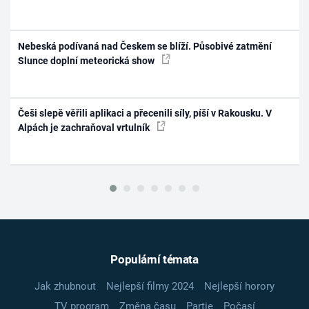
Nebeská podívaná nad Českem se blíží. Působivé zatmění
Slunce doplní meteorická show
Češi slepě věřili aplikaci a přecenili síly, píší v Rakousku. V
Alpách je zachraňoval vrtulník
Populární témata
Jak zhubnout
Nejlepší filmy 2024
Nejlepší horory
TV program
Změna času
Partie
Počasí