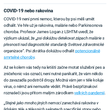
COVID-19 nebo rakovina
COVID-19 není první nemoc, kterou by psi měli umět
odhalit. Ve hře už je rakovina, malárie nebo Parkinsonova
choroba. Profesor James Logan z LSHTM uvedl, že
výzkum ukázal, že „
psi dokážou detekovat zápach malárie s
přesností nad diagnostické standardy Světové zdravotnické
organizace
“. Psi zkrátka dokážou odhalit
potencionálně
smrtelné choroby
.
Až se kolem vás tedy na letišti začne motat služební pes a
zničehonic vás označí, není nutné panikařit, že vám někdo
do zavazadla podstrčil drogy. Možná vám jen v těle koluje
virus, o němž ani nemusíte vědět. Právě bezpříznakoví
roznašeči jsou přitom malým zárodkem
velkých pandemií
.
„
Stejně jako mnoho jiných nemocí zanechává rakovina v
lidském těle a tělesných sekretech specifické stopy nebo