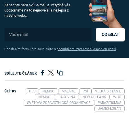
Zanechte nám svůj e-mail a 1x týdně vás
upozorníme na to nejnovější a nejlepší z
našeho webu.
ODESLAT
Odesláním formuláře souhlasíte s
podmínkami zpracování osobních údajů
SDÍLEJTE ČLÁNEK
ŠTÍTKY
PES
NEMOC
MALÁRIE
PSÍ
VELKÁ BRITÁNIE
NEMOCI
RAKOVINA
NEW ORLEANS
WHO
SVĚTOVÁ ZDRAVOTNICKÁ ORGANIZACE
PARAZITISMUS
JAMES LOGAN