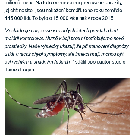
milionů méně. Na toto onemocnění přenášené parazity,
jejichž nositeli jsou nakažení komáři, toho roku zemřelo
445 000 lidí. To bylo o 15 000 více než v roce 2015.
"
Zneklidňuje nás, že se v minulých letech přestalo dařit
malárii kontrolovat. Nutně k boji proti ní potřebujeme nové
prostředky. Naše výsledky ukazují, že při stanovení diagnózy
u lidí, u nichž chybí symptomy, ale infekci mají, mohou být
psi rychlým a snadným řešením,
" sdělil spoluautor studie
James Logan.