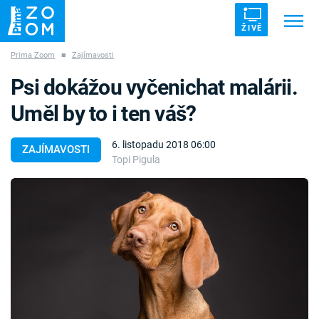
ŽIVĚ
Prima Zoom
■
Zajímavosti
Trendy:
ZRÁDCI
UFO
DRUHÁ SVĚTOVÁ VÁLKA
Psi dokážou vyčenichat malárii.
ZÁHADY
VETŘELCI DÁVNOVĚKU
Uměl by to i ten váš?
6. listopadu 2018 06:00
ZAJÍMAVOSTI
Topi Pigula
Témata
Témata
Pořady
TV Program