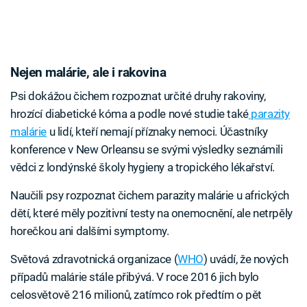
Nejen malárie, ale i rakovina
Psi dokážou čichem rozpoznat určité druhy rakoviny,
hrozící diabetické kóma a podle nové studie také
parazity
malárie
u lidí, kteří nemají příznaky nemoci. Účastníky
konference v New Orleansu se svými výsledky seznámili
vědci z londýnské školy hygieny a tropického lékařství.
Naučili psy rozpoznat čichem parazity malárie u afrických
dětí, které měly pozitivní testy na onemocnění, ale netrpěly
horečkou ani dalšími symptomy.
Světová zdravotnická organizace (
WHO
) uvádí, že nových
případů malárie stále přibývá. V roce 2016 jich bylo
celosvětově 216 milionů, zatímco rok předtím o pět