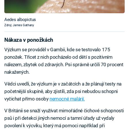
Aedes albopictus
Zdroj: James Gathany
Nákaza v ponožkách
Výzkum se prováděl v Gambii, kde se testovalo 175
ponožek. Třicet z nich pocházelo od dětí s pozitivním
nálezem, zbytek od zdravých. Psi správně určili 70 procent
nakažených.
Vědci uvedli, že výzkum je v začátcích a že plánují testy na
početnější skupině, aby zjistili, zda psi nebudou schopni
vyčichat přímo osoby
nemocné malárií.
V Británii se snaží využívat mimořádné čichové schopnosti
psů i při detekci jiných nemocí a tamní úřady už vydaly
povolení k výcviku, který má pomoci například při