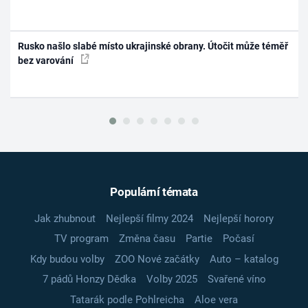
Rusko našlo slabé místo ukrajinské obrany. Útočit může téměř
bez varování
Populární témata
Jak zhubnout
Nejlepší filmy 2024
Nejlepší horory
TV program
Změna času
Partie
Počasí
Kdy budou volby
ZOO Nové začátky
Auto – katalog
7 pádů Honzy Dědka
Volby 2025
Svařené víno
Tatarák podle Pohlreicha
Aloe vera