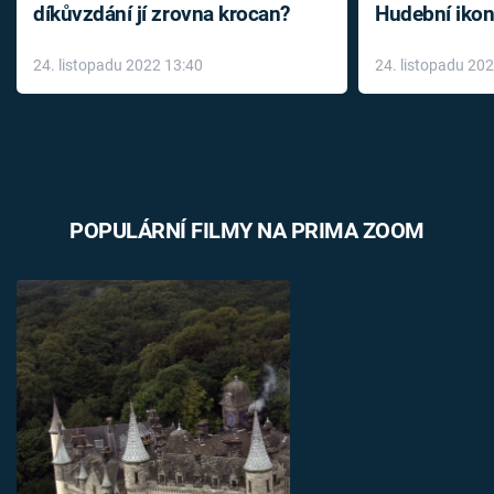
díkůvzdání jí zrovna krocan?
Hudební ikon
až do konce 
24. listopadu 2022 13:40
24. listopadu 20
léky
POPULÁRNÍ FILMY NA PRIMA ZOOM