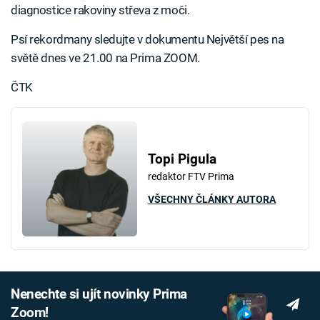
diagnostice rakoviny střeva z moči.
Psí rekordmany sledujte v dokumentu Největší pes na
světě dnes ve 21.00 na Prima ZOOM.
ČTK
Failed to fetch
Topi Pigula
redaktor FTV Prima
VŠECHNY ČLÁNKY AUTORA
Nenechte si ujít novinky Prima
Zoom!