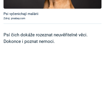
Časopis
Psi vyčenichají malárii
Sledujte prima+
Zdroj: pixabay.com
Přihlášení
Psí čich dokáže rozeznat neuvěřitelné věci.
Dokonce i poznat nemoci.
Sledujte nás