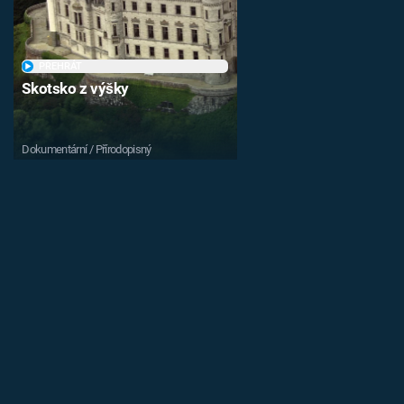
PŘEHRÁT
Skotsko z výšky
Dokumentární / Přírodopisný